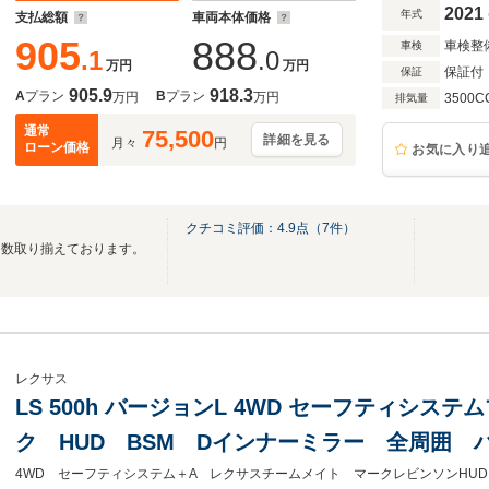
2021
年式
支払総額
車両本体価格
905
888
車検整
車検
.1
.0
万円
万円
保証付
保証
905.9
918.3
A
プラン
B
プラン
万円
万円
3500C
排気量
通常
75,500
詳細を見る
月々
円
ローン価格
お気に入り
クチコミ評価：
4.9
点（
7
件）
多数取り揃えております。
レクサス
LS 500h バージョンL 4WD セーフティシス
ク HUD BSM Dインナーミラー 全周囲 
クレビ 12.3inディスプレイオーディオ+ 黒