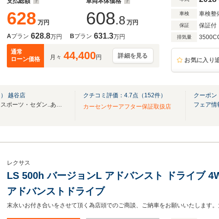
支払総額
車両本体価格
628
608
車検整
車検
.8
万円
万円
保証付
保証
628.8
631.3
A
プラン
B
プラン
万円
万円
3500C
排気量
通常
44,400
詳細を見る
月々
円
ローン価格
お気に入り
） 越谷店
クチコミ評価：
4.7
点（
152
件）
クーポン
在庫数約６００台！ミニバン・スポーツ・セダン..あなたの「欲しい」が見つかります！
フェア情
カーセンサーアフター保証取扱店
レクサス
LS 500h バージョンL アドバンスト ドライブ 
アドバンストドライブ