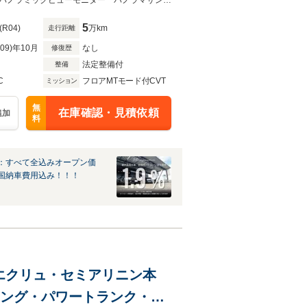
ーテイメント デジタルイン
テレビキャンセラー マークレビンソンスピーカー メモリー付きパワーシートパノラミックビューモニター パノラマサンルーフ シートヒーター ベンチレーション
5
(R04)
万km
走行距離
R09)年10月
なし
修復歴
法定整備付
整備
C
フロアMTモード付CVT
ミッション
無
在庫確認・見積依頼
追加
料
：すべて全込みオープン価
国納車費用込み！！！
ークエクリュ・セミアリニン本
リング・パワートランク・純