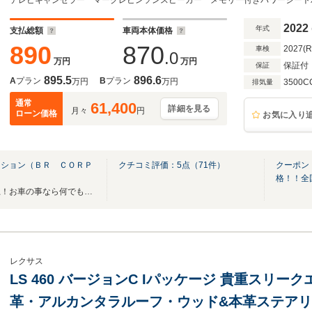
アルミホイール 探知機レーダー リアエンタ
ナーミラー 取説 スペア
2022
年式
支払総額
車両本体価格
890
870
2027(
車検
.0
万円
万円
保証付
保証
895.5
896.6
A
プラン
B
プラン
万円
万円
3500C
排気量
通常
61,400
詳細を見る
月々
円
ローン価格
お気に入り
ーション（ＢＲ ＣＯＲＰ
クチコミ評価：
5
点（
71
件）
クーポン
格！！全
全国年間販売実績９００台以上！お車の事なら何でもお任せ下さい！お気軽にどうぞ！！
レクサス
LS 460 バージョンC Iパッケージ 貴重スリ
革・アルカンタラルーフ・ウッド&本革ステア