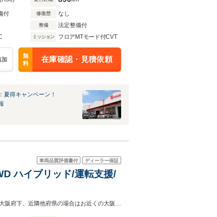
備付
なし
修復歴
法定整備付
整備
C
フロアMTモード付CVT
ミッション
無
在庫確認・見積依頼
追加
料
：夏得キャンペーン！
報
車両品質評価書付
ディーラー保証
4WD ハイブリッド/運転支援/
末永いお付き合いをさせて頂く為店頭でのご商談、ご納車をお願いいたします。大阪府下、近隣他府県の場合はお近くの大阪トヨペット（株）同系列のレクサス店へのご紹介も承ります。