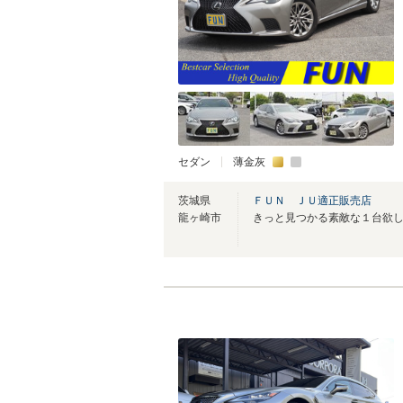
セダン
薄金灰
茨城県
ＦＵＮ ＪＵ適正販売店
龍ヶ崎市