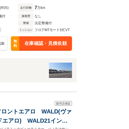
7
(R05)
万km
走行距離
備付
なし
修復歴
法定整備付
整備
C
フロアMTモード付CVT
ミッション
無
在庫確認・見積依頼
追加
料
販売店保証
TS製フロントエアロ WALD(ヴァ
イドエアロ) WALD21インチ