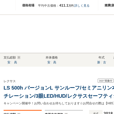
411.1
価格相場
燃費(
平均中古価格：
詳しく見る
万円
支払総額
本体価格
年式
安
高
安
高
新
古
360°
画像付
レクサス
LS 500h バージョンL サンルーフ/セミアニ
チレーション/3眼LED/HUD/レクサスセーフテ
ーミラー/レーダークルコン/100V電源/アラウ
キャンペーン開催中！お問い合わせお待ちしております☆お問合せの際は【H85
2018
年式