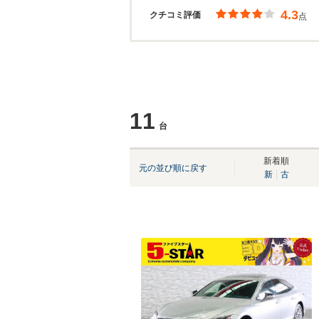
4.3
クチコミ評価
点
11
台
新着順
元の並び順に戻す
新
古