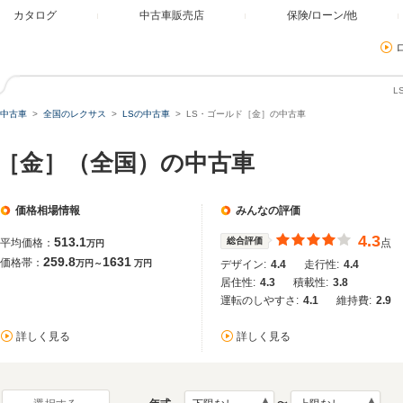
カタログ
中古車販売店
保険/ローン/他
L
中古車
全国のレクサス
LSの中古車
LS・ゴールド［金］の中古車
ド［金］（全国）の中古車
価格相場情報
みんなの評価
4.3
513.1
総合評価
平均価格：
点
万円
259.8
1631
価格帯：
万円～
万円
デザイン:
4.4
走行性:
4.4
居住性:
4.3
積載性:
3.8
運転のしやすさ:
4.1
維持費:
2.9
詳しく見る
詳しく見る