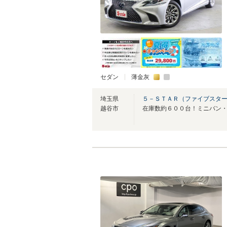
セダン
薄金灰
埼玉県
５－ＳＴＡＲ（ファイブスター
越谷市