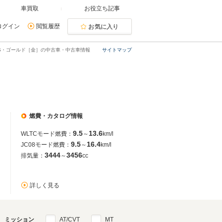
車買取
お役立ち記事
ログイン
閲覧履歴
お気に入り
S・ゴールド［金］の中古車・中古車情報
サイトマップ
燃費・カタログ情報
9.5
13.6
WLTCモード燃費：
～
km/l
9.5
16.4
JC08モード燃費：
～
km/l
3444
3456
排気量：
～
cc
詳しく見る
ミッション
AT/CVT
MT