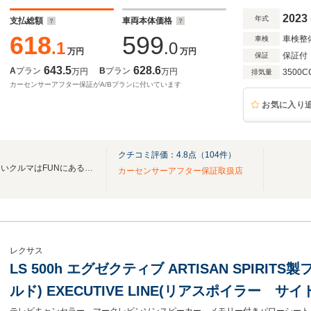
ト 1500W
2023
年式
支払総額
車両本体価格
618
599
車検整
車検
.1
.0
万円
万円
保証付
保証
643.5
628.6
A
プラン
B
プラン
万円
万円
3500C
排気量
カーセンサーアフター保証がA/Bプランに付いています
お気に入り
クチコミ評価：
4.8
点（
104
件）
きっと見つかる素敵な１台欲しいクルマはFUNにあるバイヤーお薦めの厳選ラインナップ
カーセンサーアフター保証取扱店
レクサス
LS 500h エグゼクティブ ARTISAN SPIRI
ルド) EXECUTIVE LINE(リアスポイラー サ