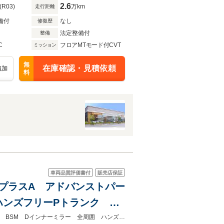
2.6
(R03)
万km
走行距離
備付
なし
修復歴
法定整備付
整備
C
フロアMTモード付CVT
ミッション
無
在庫確認・見積依頼
追加
料
車両品質評価書付
販売店保証
テムプラスA アドバンストパー
ハンズフリーPトランク マ
革シート リフレッシュシー
4WD セーフティシステム＋A レクサスチームメイト マークレビンソンHUD BSM Dインナーミラー 全周囲 ハンズフリーPトランク 黒革シート リフレッシュシート 12.3型ナビ