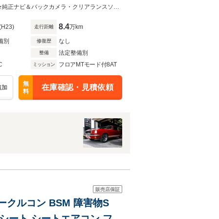
ラ・純正コーナーポール
★希少スリークエクリュメタリック・セミアリニン本革・アルカンタラルーフ♪★純正ナビ＆バックカメラ・クリアランスソナー・純正コーナーポール・パワートランクリッド
8.4
(H23)
万km
走行距離
備別
なし
修復歴
法定整備別
整備
C
フロアMTモード付8AT
ミッション
無
在庫確認・見積依頼
追加
料
販売店保証
ダークルコン BSM 障害物S
ーシート シートエアコン フル