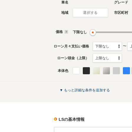
車名
グレード
地域
市区町村
選択する
現行
初代
2017年10月～生産中
2006年9
生産モデ
価格
下限なし
LSのカタログを見る
〜
ローン月々支払い価格
ローン頭金（上限）
本体色
▼ もっと詳細な条件を追加する
LS
の基本情報