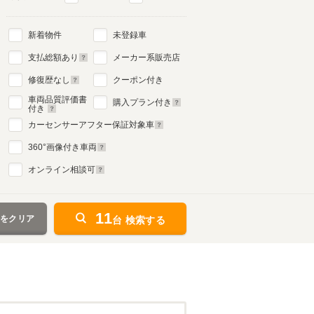
新着物件
未登録車
支払総額あり
メーカー系販売店
修復歴なし
クーポン付き
車両品質評価書
購入プラン付き
付き
カーセンサーアフター保証対象車
360
°画像付き車両
オンライン相談可
11
件をクリア
台 検索する