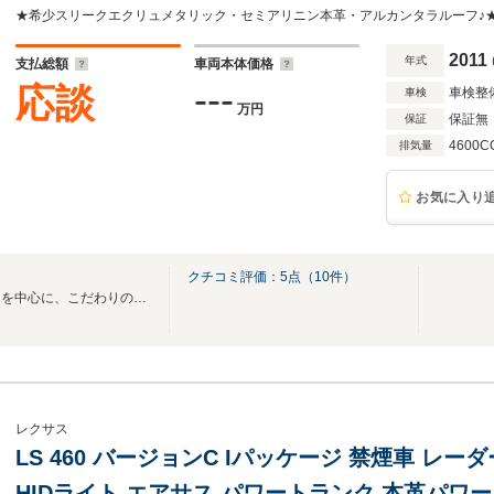
正ナビ&TV・クリアランスソナー・バックカメ
2011
年式
支払総額
車両本体価格
---
応談
車検整
車検
万円
保証無
保証
4600C
排気量
お気に入り
クチコミ評価：
5
点（
10
件）
★ネオクラシックなメルセデスを中心に、こだわりの名車をお届け致します♪
レクサス
LS 460 バージョンC Iパッケージ 禁煙車 レー
HIDライト エアサス パワートランク 本革パワ