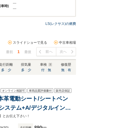
---
新車時)
---
LS(レクサス)の燃費
スライドショーで見る
中古車相場
1
前へ
次へ
最初
最後
走行距離
排気量
車検
修復歴
多
少
多
少
付
無
無
有
オンライン相談可
車両品質評価書付
販売店保証
リン本革電動シート/シートベン
ィシステム+A/デジタルインナ
ンドビューモニター
】とお伝え下さい！
890
(H30)
km
走行距離