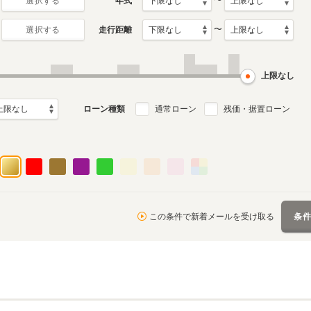
〜
年式
選択する
〜
走行距離
選択する
月～2017年9月
ル
上限なし
ローン種類
通常ローン
残価・据置ローン
この条件で新着メールを受け取る
条