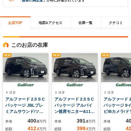
「
接客の満足度
」が特に評価されています
お店TOP
地図&アクセス
在庫一覧
クチコミ
このお店の在庫
NEW
NEW
NEW
トヨタ
トヨタ
トヨタ
アルファード 2.5 S C
アルファード 2.5 S C
アルファード 2.
パッケージ JBLプレ
パッケージ アルパイ
パッケージ 9
ミアムサウンド/ツイ
ン後席モニター&11イ
ビ/Bカメラ/ド
ンムーンルーフ/リヤ
ンチナビ/Bカメラ/ド
コ/ETC/黒革
400
391
4
本体
.8
万円
本体
.8
万円
本体
エンタメモニター/10
ラレコ/ETC2.0/デジタ
ースライドドア
412
399
4
総額
.8
万円
総額
.8
万円
総額
インチナビ/パノラミ
ルインナーミラー/ブ
被害軽減/レー