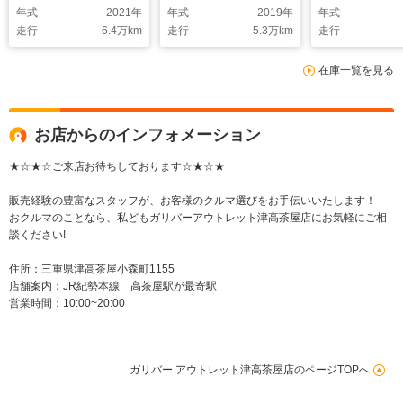
年式
2021
年
年式
2019
年
年式
ックビューモニタ
ラインドスポットモニ
ルコン/パーキ
走行
6.4
万km
走行
5.3
万km
走行
ー/ETC2.0/デジタルイ
ター/黒革シート/衝突
ポートブレーキ
ンナーミラー/BSM/衝
被害軽減/レーダーク
ーシート/冷暖
在庫一覧を見る
突被害軽減/パワーバ
ルコン/冷暖シート/パ
ト/AC100V/
ックドア/冷暖シート
ワーバックドア
ックドア/3眼L
お店からのインフォメーション
★☆★☆ご来店お待ちしております☆★☆★
販売経験の豊富なスタッフが、お客様のクルマ選びをお手伝いいたします！
おクルマのことなら、私どもガリバーアウトレット津高茶屋店にお気軽にご相
談ください!
住所：三重県津高茶屋小森町1155
店舗案内：JR紀勢本線 高茶屋駅が最寄駅
営業時間：10:00~20:00
ガリバー アウトレット津高茶屋店のページTOPへ