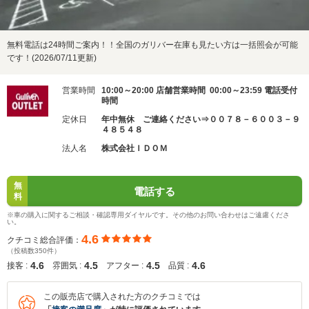
無料電話は24時間ご案内！！全国のガリバー在庫も見たい方は一括照会が可能
です！(2026/07/11更新)
営業時間
10:00～20:00 店舗営業時間 00:00～23:59 電話受付
時間
定休日
年中無休 ご連絡ください⇒００７８－６００３－９
４８５４８
法人名
株式会社ＩＤＯＭ
無
電話する
料
※車の購入に関するご相談・確認専用ダイヤルです。その他のお問い合わせはご遠慮くださ
い。
4.6
クチコミ総合評価：
（投稿数350件）
4.6
4.5
4.5
4.6
接客 :
雰囲気 :
アフター :
品質 :
この販売店で購入された方のクチコミでは