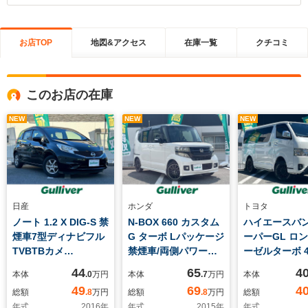
お店TOP
地図&アクセス
在庫一覧
クチコミ
このお店の在庫
NEW
NEW
NEW
日産
ホンダ
トヨタ
ノート 1.2 X DIG-S 禁
N-BOX 660 カスタム
ハイエースバン 
煙車7型ディナビフル
G ターボ Lパッケージ
ーパーGL ロン
TVBTBカメ
禁煙車/両側パワース
ーゼルターボ 4
FMAMDVDETC
ライドドア/社外ナビ
煙車/TRD製
44
65
4
本体
.0
万円
本体
.7
万円
本体
AVN-
ト/TRD製マ
49
69
4
総額
.8
万円
総額
.8
万円
総額
Z03i/AM/FM/TV/Bluetooth/
ップ/VIPER
年式
2016
年
年式
2015
年
年式