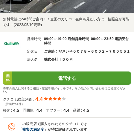
無料電話は24時間ご案内！！全国のガリバー在庫も見たい方は一括照会が可能
です！(2023/05/10更新)
営業時間
09:00～19:00 店舗営業時間 00:00～23:59 電話受付
時間
定休日
ご連絡ください⇒００７８－６００２－７６０５５１
法人名
株式会社ＩＤＯＭ
無
電話する
料
※車の購入に関するご相談・確認専用ダイヤルです。その他のお問い合わせはご遠慮くださ
い。
4.4
クチコミ総合評価：
（投稿数54件）
4.5
4.4
4.4
4.5
接客 :
雰囲気 :
アフター :
品質 :
この販売店で購入された方のクチコミでは
「
接客の満足度
」が特に評価されています