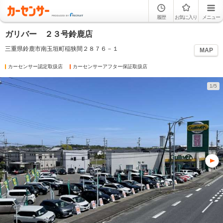
履歴
お気に入り
メニュー
ガリバー ２３号鈴鹿店
三重県鈴鹿市南玉垣町稲狭間２８７６－１
MAP
カーセンサー認定取扱店
カーセンサーアフター保証取扱店
1/5