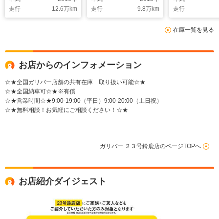
フルセグTV/バックカ
ティー/荷室ベ
走行
12.6
万km
走行
9.8
万km
走行
メラ/ETC/クルーズコ
ット/ALPINE
ントロール/ステアリ
ルTV/全方位
在庫一覧を見る
ングスイッチ/安全装
ラ/ETC2.0/
置/純正AW/ドライブ
コーダー/デジ
レコーダー/オートラ
ンナーミラー/
イト/純正フロアマッ
減システム/車
お店からのインフォメーション
ト
防止機能
☆★全国ガリバー店舗の共有在庫 取り扱い可能☆★
☆★全国納車可☆★※有償
☆★営業時間☆★9:00-19:00（平日）9:00-20:00（土日祝）
☆★無料相談！お気軽にご相談ください！☆★
ガリバー ２３号鈴鹿店のページTOPへ
お店紹介ダイジェスト