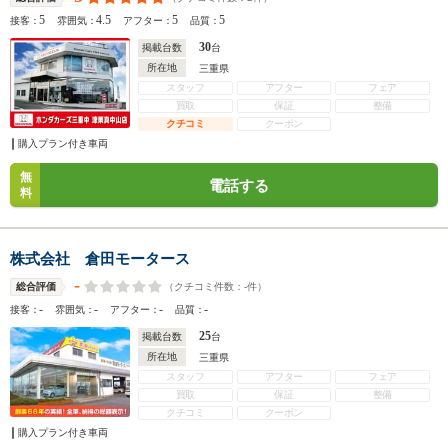
5
4.5
5
5
接客：
雰囲気：
アフター：
品質：
30
掲載台数
台
所在地
三重県
スタッフ
アフター
フェア
買取
保証
整備
クチコミ
クーポン
購入プラン付き車両
無
電話する
料
株式会社 倉田モータース
-
（クチコミ件数：
-
件）
総合評価
-
-
-
-
接客：
雰囲気：
アフター：
品質：
25
掲載台数
台
所在地
三重県
スタッフ
アフター
フェア
買取
保証
整備
クチコミ
クーポン
購入プラン付き車両