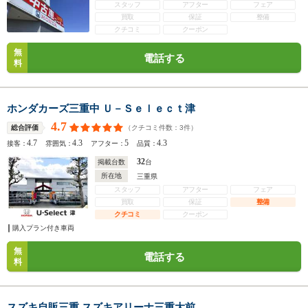
スタッフ
アフター
フェア
買取
保証
整備
クチコミ
クーポン
無
電話する
料
ホンダカーズ三重中 Ｕ－Ｓｅｌｅｃｔ津
4.7
（クチコミ件数：
3
件）
総合評価
4.7
4.3
5
4.3
接客：
雰囲気：
アフター：
品質：
32
掲載台数
台
所在地
三重県
スタッフ
アフター
フェア
買取
保証
整備
クチコミ
クーポン
購入プラン付き車両
無
電話する
料
スズキ自販三重 スズキアリーナ三重大前