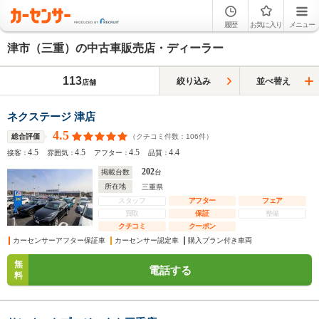
履歴
お気に入り
メニュー
津市（三重）の中古車販売店・ディーラー
113
絞り込み
並べ替え
店舗
ネクステージ 津店
4.5
（クチコミ件数：
106
件）
総合評価
4.5
4.5
4.5
4.4
接客：
雰囲気：
アフター：
品質：
202
掲載台数
台
所在地
三重県
スタッフ
アフター
フェア
買取
保証
整備
クチコミ
クーポン
カーセンサーアフター保証車
カーセンサー認定車
購入プラン付き車両
無
電話する
料