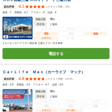
4.5
（クチコミ件数：
2
件）
総合評価
5
4.5
4
4
接客：
雰囲気：
アフター：
品質：
30
掲載台数
台
所在地
三重県
スタッフ
アフター
フェア
買取
保証
整備
クチコミ
クーポン
カーセンサーアフター保証車
購入プラン付き車両
電話する
ＣａｒＬｉｆｅ Ｍａｃ（カーライフ マック）
4.8
（クチコミ件数：
151
件）
総合評価
4.9
4.6
4.7
4.8
接客：
雰囲気：
アフター：
品質：
30
掲載台数
台
所在地
三重県
スタッフ
アフター
フェア
買取
保証
整備
クチコミ
クーポン