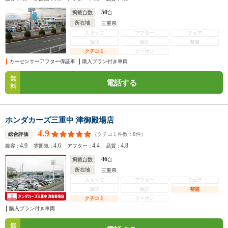
50
掲載台数
台
所在地
三重県
スタッフ
アフター
フェア
買取
保証
整備
クチコミ
クーポン
カーセンサーアフター保証車
購入プラン付き車両
無
電話する
料
ホンダカーズ三重中 津御殿場店
4.9
（クチコミ件数：
8
件）
総合評価
4.9
4.6
4.4
4.8
接客：
雰囲気：
アフター：
品質：
46
掲載台数
台
所在地
三重県
スタッフ
アフター
フェア
買取
保証
整備
クチコミ
クーポン
購入プラン付き車両
無