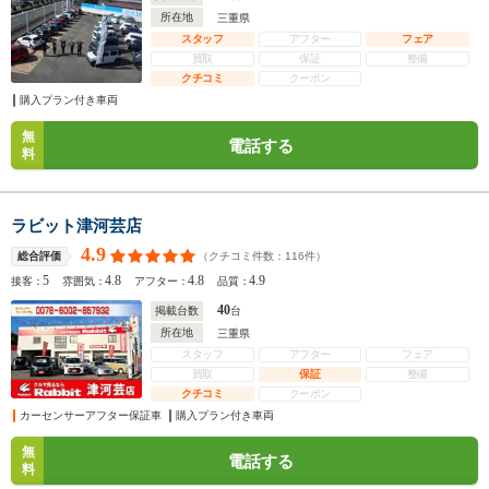
所在地
三重県
スタッフ
アフター
フェア
買取
保証
整備
クチコミ
クーポン
購入プラン付き車両
無
電話する
料
ラビット津河芸店
4.9
（クチコミ件数：
116
件）
総合評価
5
4.8
4.8
4.9
接客：
雰囲気：
アフター：
品質：
40
掲載台数
台
所在地
三重県
スタッフ
アフター
フェア
買取
保証
整備
クチコミ
クーポン
カーセンサーアフター保証車
購入プラン付き車両
無
電話する
料