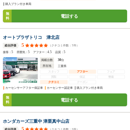
購入プラン付き車両
無
電話する
料
オートプラザトリコ 津北店
5
（クチコミ件数：
7
件）
総合評価
5
5
4.5
5
接客：
雰囲気：
アフター：
品質：
30
掲載台数
台
所在地
三重県
スタッフ
アフター
フェア
買取
保証
整備
クチコミ
クーポン
カーセンサーアフター保証車
カーセンサー認定車
購入プラン付き車両
無
電話する
料
ホンダカーズ三重中 津栗真中山店
5
（クチコミ件数：
2
件）
総合評価