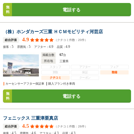
無
電話する
料
（株）ホンダカーズ三重 ＨＣＭモビリティ河芸店
4.9
（クチコミ件数：
20
件）
総合評価
5
5
4.9
4.9
接客：
雰囲気：
アフター：
品質：
67
掲載台数
台
所在地
三重県
スタッフ
アフター
フェア
買取
保証
整備
クチコミ
クーポン
カーセンサーアフター保証車
購入プラン付き車両
無
電話する
料
フェニックス 三重津栗真店
4.5
（クチコミ件数：
26
件）
総合評価
4.5
4.6
4.3
4.3
接客：
雰囲気：
アフター：
品質：