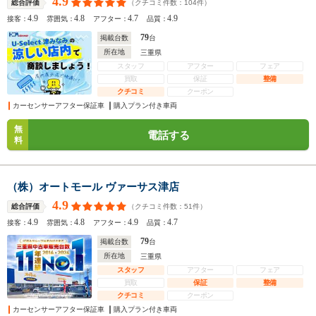
4.9
（クチコミ件数：
104
件）
総合評価
4.9
4.8
4.7
4.9
接客：
雰囲気：
アフター：
品質：
79
掲載台数
台
所在地
三重県
スタッフ
アフター
フェア
買取
保証
整備
クチコミ
クーポン
カーセンサーアフター保証車
購入プラン付き車両
無
電話する
料
（株）オートモール ヴァーサス津店
4.9
（クチコミ件数：
51
件）
総合評価
4.9
4.8
4.9
4.7
接客：
雰囲気：
アフター：
品質：
79
掲載台数
台
所在地
三重県
スタッフ
アフター
フェア
買取
保証
整備
クチコミ
クーポン
カーセンサーアフター保証車
購入プラン付き車両