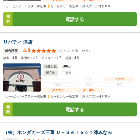
カーセンサーアフター保証車
カーセンサー認定車
購入プラン付き車両
無
電話する
料
リバティ 津店
4.8
（クチコミ件数：
66
件）
総合評価
4.8
4.8
4.7
4.8
接客：
雰囲気：
アフター：
品質：
108
掲載台数
台
所在地
三重県
スタッフ
アフター
フェア
買取
保証
整備
クチコミ
クーポン
カーセンサーアフター保証車
カーセンサー認定車
購入プラン付き車両
無
電話する
料
（株）ホンダカーズ三重 Ｕ－Ｓｅｌｅｃｔ津みなみ