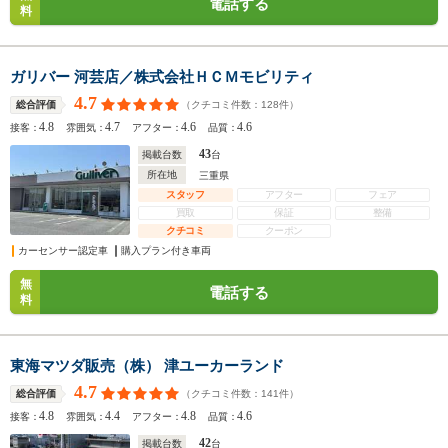
電話する
料
ガリバー 河芸店／株式会社ＨＣＭモビリティ
4.7
（クチコミ件数：
128
件）
総合評価
4.8
4.7
4.6
4.6
接客：
雰囲気：
アフター：
品質：
43
掲載台数
台
所在地
三重県
スタッフ
アフター
フェア
買取
保証
整備
クチコミ
クーポン
カーセンサー認定車
購入プラン付き車両
無
電話する
料
東海マツダ販売（株） 津ユーカーランド
4.7
（クチコミ件数：
141
件）
総合評価
4.8
4.4
4.8
4.6
接客：
雰囲気：
アフター：
品質：
42
掲載台数
台