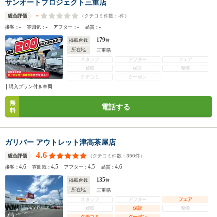
サンオートプロジェクト三重店
-
（クチコミ件数：
-
件）
総合評価
-
-
-
-
接客：
雰囲気：
アフター：
品質：
179
掲載台数
台
所在地
三重県
スタッフ
アフター
フェア
買取
保証
整備
クチコミ
クーポン
購入プラン付き車両
無
電話する
料
ガリバー アウトレット津高茶屋店
4.6
（クチコミ件数：
350
件）
総合評価
4.6
4.5
4.5
4.6
接客：
雰囲気：
アフター：
品質：
135
掲載台数
台
所在地
三重県
スタッフ
アフター
フェア
買取
保証
整備
クチコミ
クーポン