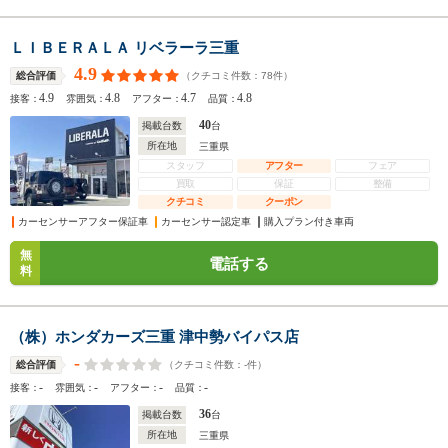
ＬＩＢＥＲＡＬＡ リベラーラ三重
4.9
（クチコミ件数：
78
件）
総合評価
4.9
4.8
4.7
4.8
接客：
雰囲気：
アフター：
品質：
40
掲載台数
台
所在地
三重県
スタッフ
アフター
フェア
買取
保証
整備
クチコミ
クーポン
カーセンサーアフター保証車
カーセンサー認定車
購入プラン付き車両
無
電話する
料
（株）ホンダカーズ三重 津中勢バイパス店
-
（クチコミ件数：
-
件）
総合評価
-
-
-
-
接客：
雰囲気：
アフター：
品質：
36
掲載台数
台
所在地
三重県