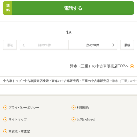
無
電話する
料
1
/6
最初
前の20件
次の20件
最後
津市（三重）の中古車販売店TOPへ
中古車トップ
中古車販売店検索
東海の中古車販売店
三重の中古車販売店
津市（三重）の中
プライバシーポリシー
利用規約
サイトマップ
お問い合わせ
車買取・車査定