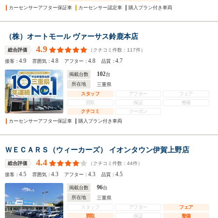
カーセンサーアフター保証車
カーセンサー認定車
購入プラン付き車両
（株）オートモール ヴァーサス鈴鹿本店
4.9
（クチコミ件数：
117
件）
総合評価
4.9
4.8
4.8
4.7
接客：
雰囲気：
アフター：
品質：
102
掲載台数
台
所在地
三重県
スタッフ
アフター
フェア
買取
保証
整備
クチコミ
クーポン
カーセンサーアフター保証車
購入プラン付き車両
ＷＥＣＡＲＳ（ウィーカーズ） イオンタウン伊賀上野店
4.4
（クチコミ件数：
44
件）
総合評価
4.5
4.3
4.3
4.5
接客：
雰囲気：
アフター：
品質：
96
掲載台数
台
所在地
三重県
スタッフ
アフター
フェア
買取
保証
整備