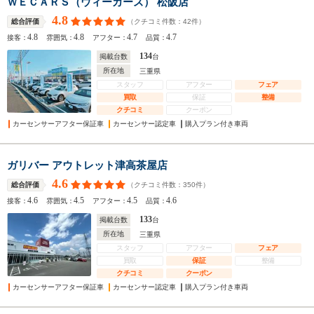
ＷＥＣＡＲＳ（ウィーカーズ） 松阪店
4.8
（クチコミ件数：
42
件）
総合評価
4.8
4.8
4.7
4.7
接客：
雰囲気：
アフター：
品質：
134
掲載台数
台
所在地
三重県
スタッフ
アフター
フェア
買取
保証
整備
クチコミ
クーポン
カーセンサーアフター保証車
カーセンサー認定車
購入プラン付き車両
ガリバー アウトレット津高茶屋店
4.6
（クチコミ件数：
350
件）
総合評価
4.6
4.5
4.5
4.6
接客：
雰囲気：
アフター：
品質：
133
掲載台数
台
所在地
三重県
スタッフ
アフター
フェア
買取
保証
整備
クチコミ
クーポン
カーセンサーアフター保証車
カーセンサー認定車
購入プラン付き車両