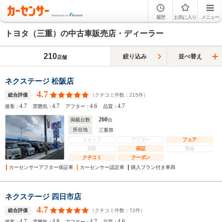
履歴
お気に入り
メニュー
トヨタ（三重）の中古車販売店・ディーラー
210
絞り込み
並べ替え
店舗
ネクステージ 松阪店
4.7
（クチコミ件数：
215
件）
総合評価
4.7
4.7
4.6
4.7
接客：
雰囲気：
アフター：
品質：
260
掲載台数
台
所在地
三重県
スタッフ
アフター
フェア
買取
保証
整備
クチコミ
クーポン
カーセンサーアフター保証車
カーセンサー認定車
購入プラン付き車両
ネクステージ 四日市店
4.7
（クチコミ件数：
72
件）
総合評価
4.7
4.8
4.7
4.6
接客：
雰囲気：
アフター：
品質：