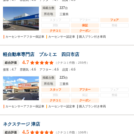
227
掲載台数
台
所在地
三重県
スタッフ
アフター
フェア
買取
保証
整備
クチコミ
クーポン
カーセンサーアフター保証車
カーセンサー認定車
購入プラン付き車両
軽自動車専門店 プルミエ 四日市店
4.7
（クチコミ件数：
255
件）
総合評価
4.7
4.6
4.6
4.6
接客：
雰囲気：
アフター：
品質：
225
掲載台数
台
所在地
三重県
スタッフ
アフター
フェア
買取
保証
整備
クチコミ
クーポン
カーセンサーアフター保証車
カーセンサー認定車
購入プラン付き車両
ネクステージ 津店
4.5
（クチコミ件数：
106
件）
総合評価