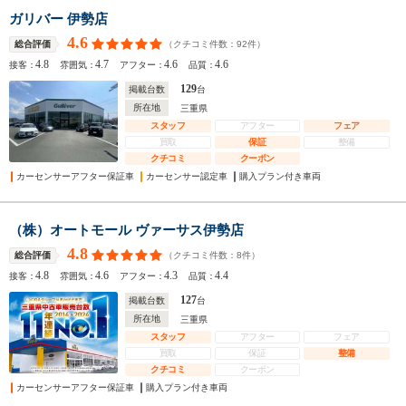
ガリバー 伊勢店
4.6
（クチコミ件数：
92
件）
総合評価
4.8
4.7
4.6
4.6
接客：
雰囲気：
アフター：
品質：
129
掲載台数
台
所在地
三重県
スタッフ
アフター
フェア
買取
保証
整備
クチコミ
クーポン
カーセンサーアフター保証車
カーセンサー認定車
購入プラン付き車両
（株）オートモール ヴァーサス伊勢店
4.8
（クチコミ件数：
8
件）
総合評価
4.8
4.6
4.3
4.4
接客：
雰囲気：
アフター：
品質：
127
掲載台数
台
所在地
三重県
スタッフ
アフター
フェア
買取
保証
整備
クチコミ
クーポン
カーセンサーアフター保証車
購入プラン付き車両