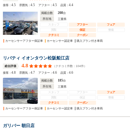
4.5
4.5
4.5
4.4
接客：
雰囲気：
アフター：
品質：
208
掲載台数
台
所在地
三重県
スタッフ
アフター
フェア
買取
保証
整備
クチコミ
クーポン
カーセンサーアフター保証車
カーセンサー認定車
購入プラン付き車両
リバティ イオンタウン松阪船江店
4.8
（クチコミ件数：
104
件）
総合評価
4.8
4.7
4.6
4.6
接客：
雰囲気：
アフター：
品質：
185
掲載台数
台
所在地
三重県
スタッフ
アフター
フェア
買取
保証
整備
クチコミ
クーポン
カーセンサーアフター保証車
カーセンサー認定車
購入プラン付き車両
ガリバー 朝日店