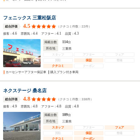
フェニックス 三重松阪店
4.5
（クチコミ件数：
22
件）
総合評価
4.6
4.4
4.1
4.3
接客：
雰囲気：
アフター：
品質：
114
掲載台数
台
所在地
三重県
スタッフ
アフター
フェア
買取
保証
整備
クチコミ
クーポン
カーセンサーアフター保証車
購入プラン付き車両
ネクステージ 桑名店
4.8
（クチコミ件数：
338
件）
総合評価
4.9
4.8
4.8
4.8
接客：
雰囲気：
アフター：
品質：
109
掲載台数
台
所在地
三重県
スタッフ
アフター
フェア
買取
保証
整備
クチコミ
クーポン