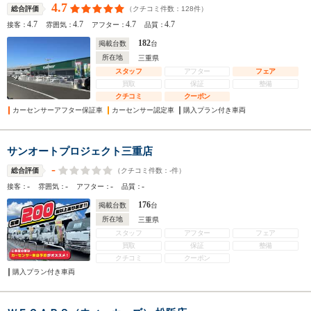
4.7
（クチコミ件数：
128
件）
総合評価
4.7
4.7
4.7
4.7
接客：
雰囲気：
アフター：
品質：
182
掲載台数
台
所在地
三重県
スタッフ
アフター
フェア
買取
保証
整備
クチコミ
クーポン
カーセンサーアフター保証車
カーセンサー認定車
購入プラン付き車両
サンオートプロジェクト三重店
-
（クチコミ件数：
-
件）
総合評価
-
-
-
-
接客：
雰囲気：
アフター：
品質：
176
掲載台数
台
所在地
三重県
スタッフ
アフター
フェア
買取
保証
整備
クチコミ
クーポン
購入プラン付き車両