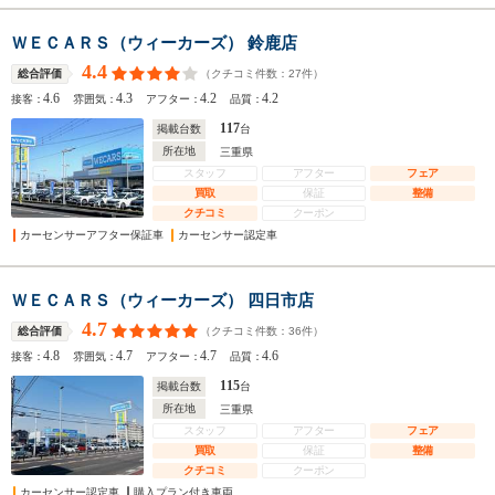
ＷＥＣＡＲＳ（ウィーカーズ） 鈴鹿店
4.4
（クチコミ件数：
27
件）
総合評価
4.6
4.3
4.2
4.2
接客：
雰囲気：
アフター：
品質：
117
掲載台数
台
所在地
三重県
スタッフ
アフター
フェア
買取
保証
整備
クチコミ
クーポン
カーセンサーアフター保証車
カーセンサー認定車
ＷＥＣＡＲＳ（ウィーカーズ） 四日市店
4.7
（クチコミ件数：
36
件）
総合評価
4.8
4.7
4.7
4.6
接客：
雰囲気：
アフター：
品質：
115
掲載台数
台
所在地
三重県
スタッフ
アフター
フェア
買取
保証
整備
クチコミ
クーポン
カーセンサー認定車
購入プラン付き車両