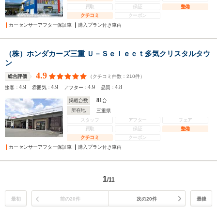
買取
保証
整備
クチコミ
クーポン
カーセンサーアフター保証車
購入プラン付き車両
（株）ホンダカーズ三重 Ｕ－Ｓｅｌｅｃｔ多気クリスタルタウ
ン
4.9
（クチコミ件数：
210
件）
総合評価
4.9
4.9
4.9
4.8
接客：
雰囲気：
アフター：
品質：
81
掲載台数
台
所在地
三重県
スタッフ
アフター
フェア
買取
保証
整備
クチコミ
クーポン
カーセンサーアフター保証車
購入プラン付き車両
1
/11
最初
前の20件
次の20件
最後