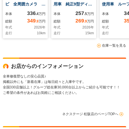
ビ 全周囲カメラ 衝
用車 純正9型ディス
使用車 ルー
突被害軽減システム
プレイオーディオ 全
ル 両側電動
336
257
3
本体
.4
万円
本体
.5
万円
本体
レーダークルーズ 電
周囲カメラ スマート
正9型ナビ バ
349
269
3
総額
.9
万円
総額
.9
万円
総額
動リアゲート
アシスト レーダーク
メラ ホンダ
年式
2026
年
年式
2026
年
年式
BSM コーナーセン
ルーズ ハーフレザー
グ アダプテ
走行
10
km
走行
15
km
走行
サー スマートキー
シート コーナーセン
ーズ ハーフ
LEDヘッド
サー スマートキー
ート コーナ
在庫一覧を見る
ETC2.0 純正18イン
LEDヘッド オートハ
ー スマー
チアルミ 車線逸脱警
イビーム 車線逸脱警
LEDヘッド 
報
報
イビーム
お店からのインフォメーション
全車修復歴なしの安心品質♪
掲載以外にも「新着在庫」は毎日続々と入庫中です。
全国330店舗以上！グループ総在庫30,000台以上からご紹介も可能です！！
ご希望の条件があればお気軽にご相談ください。
ネクステージ 松阪店のページTOPへ