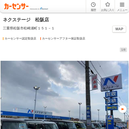
履歴
お気に入り
メニュー
ネクステージ 松阪店
三重県松阪市松崎浦町１５１－１
MAP
カーセンサー認定取扱店
カーセンサーアフター保証取扱店
1/8