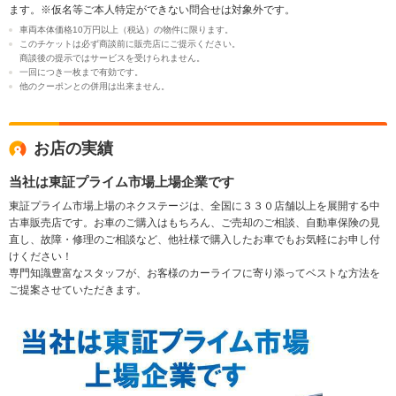
ます。※仮名等ご本人特定ができない問合せは対象外です。
車両本体価格10万円以上（税込）の物件に限ります。
このチケットは必ず商談前に販売店にご提示ください。
商談後の提示ではサービスを受けられません。
一回につき一枚まで有効です。
他のクーポンとの併用は出来ません。
お店の実績
当社は東証プライム市場上場企業です
東証プライム市場上場のネクステージは、全国に３３０店舗以上を展開する中
古車販売店です。お車のご購入はもちろん、ご売却のご相談、自動車保険の見
直し、故障・修理のご相談など、他社様で購入したお車でもお気軽にお申し付
けください！
専門知識豊富なスタッフが、お客様のカーライフに寄り添ってベストな方法を
ご提案させていただきます。