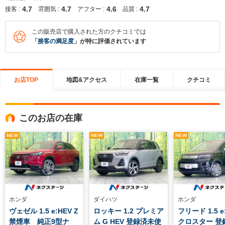
4.7
4.7
4.6
4.7
接客 :
雰囲気 :
アフター :
品質 :
この販売店で購入された方のクチコミでは
「
接客の満足度
」が特に評価されています
お店TOP
地図&アクセス
在庫一覧
クチコミ
このお店の在庫
NEW
NEW
NEW
ホンダ
ダイハツ
ホンダ
ヴェゼル 1.5 e:HEV Z
ロッキー 1.2 プレミア
フリード 1.5 e
禁煙車 純正9型ナ
ム G HEV 登録済未使
クロスター 登