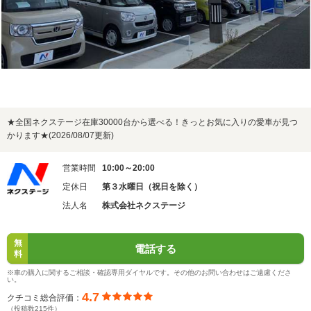
★全国ネクステージ在庫30000台から選べる！きっとお気に入りの愛車が見つ
かります★(2026/08/07更新)
営業時間
10:00～20:00
定休日
第３水曜日（祝日を除く）
法人名
株式会社ネクステージ
無
電話する
料
※車の購入に関するご相談・確認専用ダイヤルです。その他のお問い合わせはご遠慮くださ
い。
4.7
クチコミ総合評価：
（投稿数215件）