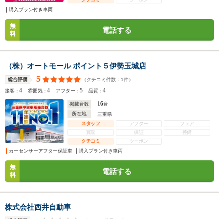
購入プラン付き車両
無
電話する
料
（株）オートモール ポイント５伊勢玉城店
5
（クチコミ件数：
1
件）
総合評価
4
4
5
4
接客：
雰囲気：
アフター：
品質：
16
掲載台数
台
所在地
三重県
スタッフ
アフター
フェア
買取
保証
整備
クチコミ
クーポン
カーセンサーアフター保証車
購入プラン付き車両
無
電話する
料
株式会社西井自動車