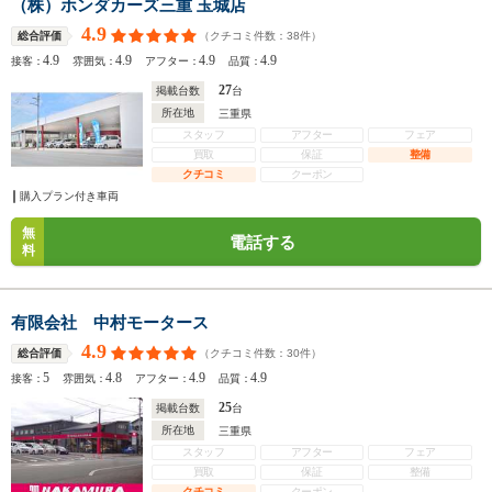
（株）ホンダカーズ三重 玉城店
4.9
（クチコミ件数：
38
件）
総合評価
4.9
4.9
4.9
4.9
接客：
雰囲気：
アフター：
品質：
27
掲載台数
台
所在地
三重県
スタッフ
アフター
フェア
買取
保証
整備
クチコミ
クーポン
購入プラン付き車両
無
電話する
料
有限会社 中村モータース
4.9
（クチコミ件数：
30
件）
総合評価
5
4.8
4.9
4.9
接客：
雰囲気：
アフター：
品質：
25
掲載台数
台
所在地
三重県
スタッフ
アフター
フェア
買取
保証
整備
クチコミ
クーポン