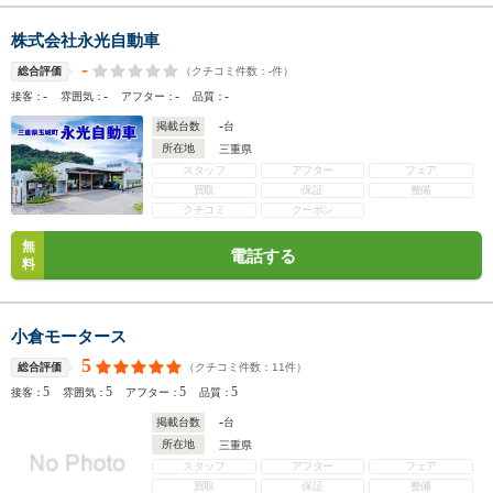
株式会社永光自動車
-
（クチコミ件数：
-
件）
総合評価
-
-
-
-
接客：
雰囲気：
アフター：
品質：
-
掲載台数
台
所在地
三重県
スタッフ
アフター
フェア
買取
保証
整備
クチコミ
クーポン
無
電話する
料
小倉モータース
5
（クチコミ件数：
11
件）
総合評価
5
5
5
5
接客：
雰囲気：
アフター：
品質：
-
掲載台数
台
所在地
三重県
スタッフ
アフター
フェア
買取
保証
整備