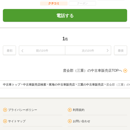
クチコミ
クーポン
電話する
1
/1
最初
前の20件
次の20件
最後
度会郡（三重）の中古車販売店TOPへ
中古車トップ
中古車販売店検索
東海の中古車販売店
三重の中古車販売店
度会郡（三重）の
プライバシーポリシー
利用規約
サイトマップ
お問い合わせ