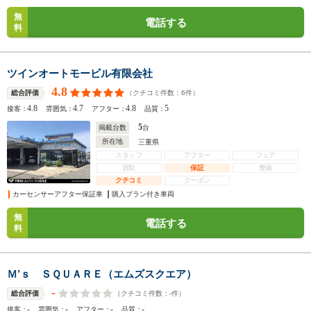
無
電話する
料
ツインオートモービル有限会社
4.8
（クチコミ件数：
6
件）
総合評価
4.8
4.7
4.8
5
接客：
雰囲気：
アフター：
品質：
5
掲載台数
台
所在地
三重県
スタッフ
アフター
フェア
買取
保証
整備
クチコミ
クーポン
カーセンサーアフター保証車
購入プラン付き車両
無
電話する
料
Ｍ’ｓ ＳＱＵＡＲＥ（エムズスクエア）
-
（クチコミ件数：
-
件）
総合評価
-
-
-
-
接客：
雰囲気：
アフター：
品質：