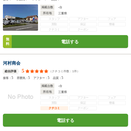
-
掲載台数
台
所在地
三重県
スタッフ
アフター
フェア
買取
保証
整備
クチコミ
クーポン
無
電話する
料
河村商会
5
（クチコミ件数：
1
件）
総合評価
5
5
5
5
接客：
雰囲気：
アフター：
品質：
-
掲載台数
台
所在地
三重県
スタッフ
アフター
フェア
買取
保証
整備
クチコミ
クーポン
電話する