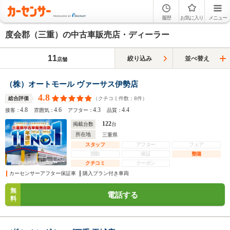
履歴
お気に入り
メニュー
度会郡（三重）の中古車販売店・ディーラー
11
絞り込み
並べ替え
店舗
（株）オートモール ヴァーサス伊勢店
4.8
（クチコミ件数：
8
件）
総合評価
4.8
4.6
4.3
4.4
接客：
雰囲気：
アフター：
品質：
122
掲載台数
台
所在地
三重県
スタッフ
アフター
フェア
買取
保証
整備
クチコミ
クーポン
カーセンサーアフター保証車
購入プラン付き車両
無
電話する
料