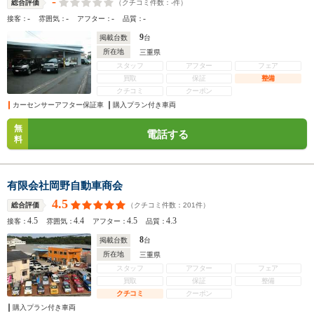
-
（クチコミ件数：
-
件）
総合評価
-
-
-
-
接客：
雰囲気：
アフター：
品質：
9
掲載台数
台
所在地
三重県
スタッフ
アフター
フェア
買取
保証
整備
クチコミ
クーポン
カーセンサーアフター保証車
購入プラン付き車両
無
電話する
料
有限会社岡野自動車商会
4.5
（クチコミ件数：
201
件）
総合評価
4.5
4.4
4.5
4.3
接客：
雰囲気：
アフター：
品質：
8
掲載台数
台
所在地
三重県
スタッフ
アフター
フェア
買取
保証
整備
クチコミ
クーポン
購入プラン付き車両