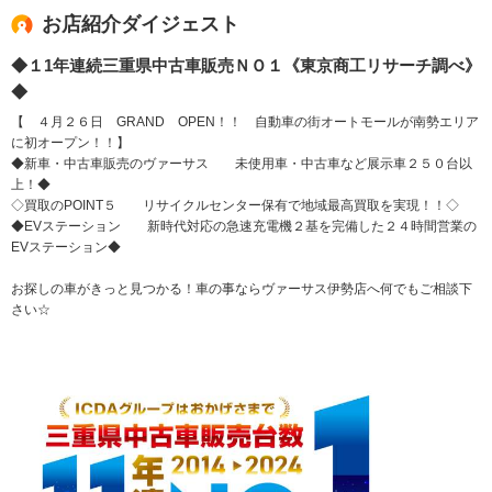
お店紹介ダイジェスト
◆１1年連続三重県中古車販売ＮＯ１《東京商工リサーチ調べ》
◆
【 ４月２６日 GRAND OPEN！！ 自動車の街オートモールが南勢エリア
に初オープン！！】
◆新車・中古車販売のヴァーサス 未使用車・中古車など展示車２５０台以
上！◆
◇買取のPOINT５ リサイクルセンター保有で地域最高買取を実現！！◇
◆EVステーション 新時代対応の急速充電機２基を完備した２４時間営業の
EVステーション◆
お探しの車がきっと見つかる！車の事ならヴァーサス伊勢店へ何でもご相談下
さい☆