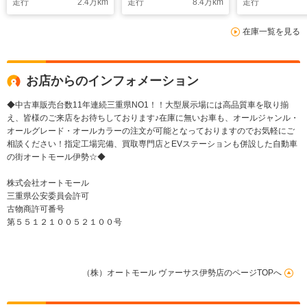
走行
2.4
万km
走行
8.4
万km
走行
動スライドドア/アダ
開/4WD/ユーザー買取
ティセンス/プ
プティブクルーズC/シ
車
シーガラス/純
在庫一覧を見る
ートヒーター/LEDラ
ンチアルミ/タ
イト/ホンダセンシン
グチェーン仕様
グ/純正アルミ/試乗車
買取車
お店からのインフォメーション
◆中古車販売台数11年連続三重県NO1！！大型展示場には高品質車を取り揃
え、皆様のご来店をお待ちしております♪在庫に無いお車も、オールジャンル・
オールグレード・オールカラーの注文が可能となっておりますのでお気軽にご
相談ください！指定工場完備、買取専門店とEVステーションも併設した自動車
の街オートモール伊勢☆◆
株式会社オートモール
三重県公安委員会許可
古物商許可番号
第５５１２１００５２１００号
（株）オートモール ヴァーサス伊勢店のページTOPへ