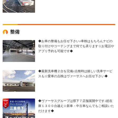
整備
◆お車の整備もお任せ下さい♪車検はもちろんナビの
取り付けやコーテングまで何でも承ります☆お電話や
アプリ予約も可能です◆
◆最新洗車機２台を完備♪点検時は嬉しい洗車サービ
スも☆愛車の点検はヴァーサスへお任せ下さい◆
◆ヴァーサスグループは県下７店舗展開中です♪総在
庫１３００台越え☆新車・中古車なんでもご相談いた
だけます◆