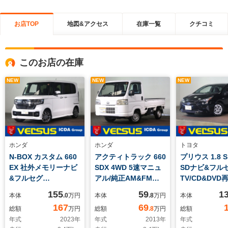
お店TOP
地図&アクセス
在庫一覧
クチコミ
このお店の在庫
NEW
NEW
NEW
ホンダ
ホンダ
トヨタ
N-BOX カスタム 660
アクティトラック 660
プリウス 1.8 
EX 社外メモリーナビ
SDX 4WD 5速マニュ
SDナビ&フル
&フルセグ
アル/純正AM&FMラ
TV/CD&DV
TV/CD&DVD再生・音
ジオ/エアコン/パワス
ルートゥース接
155
59
1
本体
.0
万円
本体
.8
万円
本体
楽録音・ブルートゥー
テ/パワーウィンドウ/
ックカメラ/ET
167
69
総額
万円
総額
.8
万円
総額
ス接続/バックカメラ/
運転席エアバッ
テリキー/LE
年式
2023
年
年式
2013
年
年式
インテリキー/両側電
グ/ETC/キーレス/3方
ライト/トヨタ