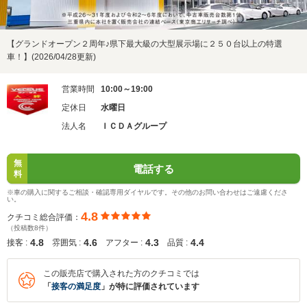
【グランドオープン２周年♪県下最大級の大型展示場に２５０台以上の特選
車！】(2026/04/28更新)
営業時間
10:00～19:00
定休日
水曜日
法人名
ＩＣＤＡグループ
無
電話する
料
※車の購入に関するご相談・確認専用ダイヤルです。その他のお問い合わせはご遠慮くださ
い。
4.8
クチコミ総合評価：
（投稿数8件）
4.8
4.6
4.3
4.4
接客 :
雰囲気 :
アフター :
品質 :
この販売店で購入された方のクチコミでは
「
接客の満足度
」が特に評価されています