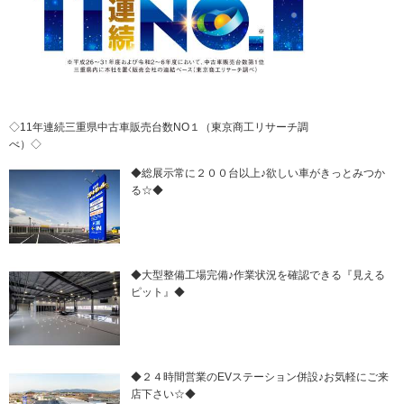
◇11年連続三重県中古車販売台数NO１（東京商工リサーチ調
べ）◇
◆総展示常に２００台以上♪欲しい車がきっとみつか
る☆◆
◆大型整備工場完備♪作業状況を確認できる『見える
ピット』◆
◆２４時間営業のEVステーション併設♪お気軽にご来
店下さい☆◆