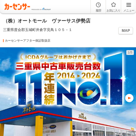
履歴
お気に入り
メニュー
（株）オートモール ヴァーサス伊勢店
三重県度会郡玉城町井倉字見鳥１０５－１
MAP
カーセンサーアフター保証取扱店
1/5