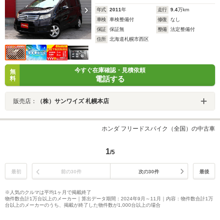
年式
2011
年
走行
9.4
万km
車検
車検整備付
修復
なし
保証
保証無
整備
法定整備付
住所
北海道札幌市西区
今すぐ在庫確認・見積依頼
無
電話する
料
販売店：
（株）サンワイズ 札幌本店
ホンダ フリードスパイク（全国）の中古車
1
/5
最初
前の30件
次の30件
最後
※人気のクルマは平均1ヶ月で掲載終了
物件数合計1万台以上のメーカー｜算出データ期間：2024年9月～11月｜内容：物件数合計1万
台以上のメーカーのうち、掲載が終了した物件数が1,000台以上の場合