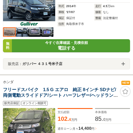
年式
2014
年
走行
4.5
万km
車検
'27/07
修復
なし
保証
保証付
整備
法定整備付
住所
鳥取県米子市
今すぐ在庫確認・見積依頼
無
電話する
料
販売店：
ガリバー ４３１号米子店
ホンダ
NEW
フリードスパイク 1.5 G エアロ 純正 8インチ SDナビ/
両側電動スライドドア/シート ハーフレザー/ヘッドランプ
LED/ETC/EBD付ABS/フルセグTV/エアバッグ 運転席/エ
販売店保証
オンライン相談可
アバッグ 助手席
支払総額
本体価格
102.
85.
6
0
万円
万円
14,400
通常ローン
月々
円