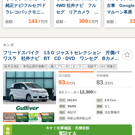
純正ナビ/フルセグ/ド
4WD 社外ナビ フル
古車 Goog
ラレコ/バックモニタ
セグ リアカメラ パ
マルーン革席
ー/ETC/社外マフラー
ドルシフト ステアリ
害軽減ブレー
143
309
3
総額：
.7
万円
総額：
.5
万円
総額：
ングヒーター シート
トヒーター 36
ヒーター LEDフォ
ュー Blueto
グ ETC
ルセグTV L
ホンダ
ト ブライン
トインフォメ
フリードスパイク 1.5 G ジャストセレクション 片側パ
ワスラ 社外ナビ BT CD・DVD ワンセグ Bカメ
ン 車線逸脱
横滑り防止 電格ミラー 革巻きハンドル ドラレコ
販売店保証
車両品質評価書付
購入プラン付
オンライン相談可
360°画像付
ETC ドアバイザー エアバッグ 純正フロアマット
オートライト ハロゲンヘッドライト
支払総額
本体価格
93.
83.
8
3
万円
万円
12,300
通常ローン
月々
円
年式
2013
年
走行
3.5
万km
車検
'26/09
修復
なし
保証
保証付
整備
法定整備付
住所
和歌山県和歌山市
今すぐ在庫確認・見積依頼
無
電話する
料