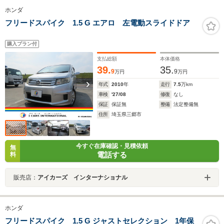
ホンダ
フリードスパイク 1.5 G エアロ 左電動スライドドア
購入プラン付
支払総額
本体価格
39.
35.
9
9
万円
万円
年式
2010
年
走行
7.5
万km
車検
'27/08
修復
なし
保証
保証無
整備
法定整備無
住所
埼玉県三郷市
今すぐ在庫確認・見積依頼
無
電話する
料
販売店：
アイカーズ インターナショナル
ホンダ
フリードスパイク 1.5 G ジャストセレクション 1年保