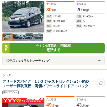
支払総額
本体価格
30
20.
0
万円
万円
年式
2010
年
走行
12.0
万km
車検
車検整備付
修復
なし
保証
保証付
整備
法定整備付
住所
群馬県桐生市
今すぐ在庫確認・見積依頼
無
電話する
料
販売店：
サミラミトレーディング
ホンダ
フリードスパイク 1.5 G ジャストセレクション 4WD
ユーザー買取直販・両側パワースライドドア・バックカ
メラ・クルーズコントロール・ワンセグテレビ・純正ナ
購入プラン付
ビ・エンジンスターター・オートエアコン・スマートキ
ー・横滑り防止機能・デアイサー・ETC
支払総額
本体価格
49.
43.
8
8
万円
万円