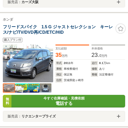
販売店：
カーズ大阪
ホンダ
フリードスパイク 1.5 G ジャストセレクション キーレ
ス/ナビ/TV/DVD再/CD/ETC/HID
購入プラン付
支払総額
本体価格
35
23.
0
万円
万円
年式
2011
年
走行
8.1
万km
車検
車検整備付
修復
あり
保証
保証無
整備
法定整備付
住所
茨城県龍ヶ崎市
今すぐ在庫確認・見積依頼
無
電話する
料
販売店：
リクエンタープライズ