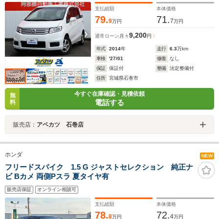
支払総額
本体価格
79.
71.
9
7
万円
万円
9,200
通常ローン
月々
円
年式
2014
年
走行
6.3
万km
車検
'27/01
修復
なし
保証
保証付
整備
法定整備付
住所
宮城県石巻市
今すぐ在庫確認・見積依頼
無
電話する
料
販売店：
アベカツ 石巻店
ホンダ
NEW
フリードスパイク 1.5 G ジャストセレクション 純正ナ
ビ Bカメ 両側Pスラ 夏タイヤ有
販売店保証
オンライン相談可
支払総額
本体価格
78.
72.
8
4
万円
万円