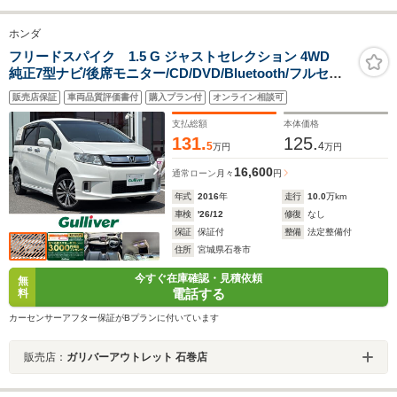
ホンダ
フリードスパイク 1.5 G ジャストセレクション 4WD
純正7型ナビ/後席モニター/CD/DVD/Bluetooth/フルセグ/
両側電動スライドドア/バックカメラ/ETC/スマートキー/
販売店保証
車両品質評価書付
購入プラン付
オンライン相談可
スペアキー/キセノンライト/オートライト/純正アルミホイ
ール/Rスポイラー/Fワイパーデアイサー/禁煙車
支払総額
本体価格
131.
125.
5
4
万円
万円
16,600
通常ローン
月々
円
年式
2016
年
走行
10.0
万km
車検
'26/12
修復
なし
保証
保証付
整備
法定整備付
住所
宮城県石巻市
今すぐ在庫確認・見積依頼
無
電話する
料
カーセンサーアフター保証がBプランに付いています
販売店：
ガリバーアウトレット 石巻店