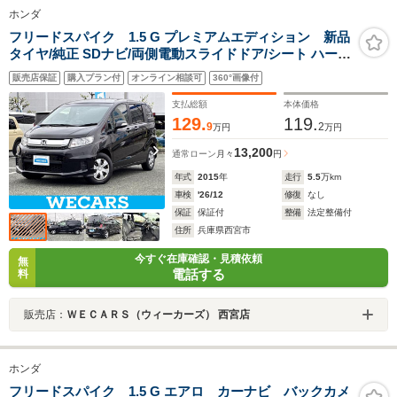
ホンダ
フリードスパイク 1.5 G プレミアムエディション 新品
タイヤ/純正 SDナビ/両側電動スライドドア/シート ハーフ
レザー/ヘッドランプ HID/Bluetooth接続/ETC/EBD付
販売店保証
購入プラン付
オンライン相談可
360°画像付
ABS/横滑り防止装置/ワンセグTV
支払総額
本体価格
129.
119.
9
2
万円
万円
13,200
通常ローン
月々
円
年式
2015
年
走行
5.5
万km
車検
'26/12
修復
なし
保証
保証付
整備
法定整備付
住所
兵庫県西宮市
今すぐ在庫確認・見積依頼
無
電話する
料
販売店：
ＷＥＣＡＲＳ（ウィーカーズ） 西宮店
ホンダ
フリードスパイク 1.5 G エアロ カーナビ バックカメ