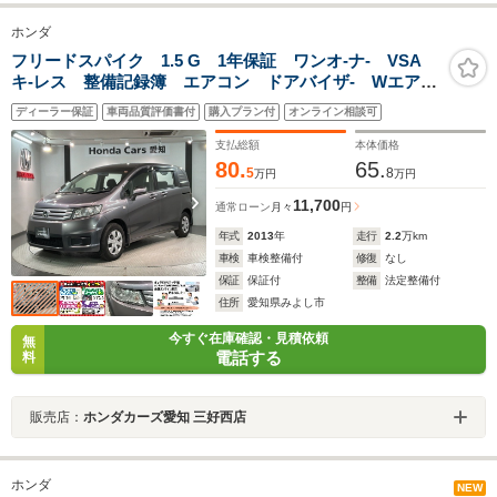
ホンダ
フリードスパイク 1.5 G 1年保証 ワンオ-ナ- VSA
キ-レス 整備記録簿 エアコン ドアバイザ- Wエアバ
ッグ
ディーラー保証
車両品質評価書付
購入プラン付
オンライン相談可
支払総額
本体価格
80.
65.
5
8
万円
万円
11,700
通常ローン
月々
円
年式
2013
年
走行
2.2
万km
車検
車検整備付
修復
なし
保証
保証付
整備
法定整備付
住所
愛知県みよし市
今すぐ在庫確認・見積依頼
無
電話する
料
販売店：
ホンダカーズ愛知 三好西店
ホンダ
NEW