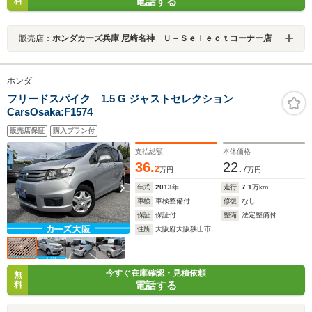
電話する
料
販売店：
ホンダカーズ兵庫 尼崎名神 Ｕ－Ｓｅｌｅｃｔコーナー店
ホンダ
フリードスパイク 1.5 G ジャストセレクション
CarsOsaka:F1574
販売店保証
購入プラン付
支払総額
本体価格
36.
22.
2
7
万円
万円
年式
2013
年
走行
7.1
万km
車検
車検整備付
修復
なし
保証
保証付
整備
法定整備付
住所
大阪府大阪狭山市
今すぐ在庫確認・見積依頼
無
電話する
料