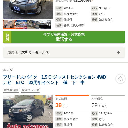
21,600
通常ローン
月々
円
年式
2011
年
走行
3.8
万km
車検
車検整備付
修復
なし
保証
保証付
整備
法定整備付
住所
神奈川県大和市
今すぐ在庫確認・見積依頼
無
電話する
料
販売店：
大和カーセールス
ホンダ
フリードスパイク 1.5 G ジャストセレクション 4WD
ナビ ETC 22周年イベント 値 下 中
販売店保証
購入プラン付
支払総額
本体価格
39
29.
0
万円
万円
年式
2010
年
走行
11.3
万km
車検
車検整備付
修復
なし
保証
保証付
整備
法定整備付