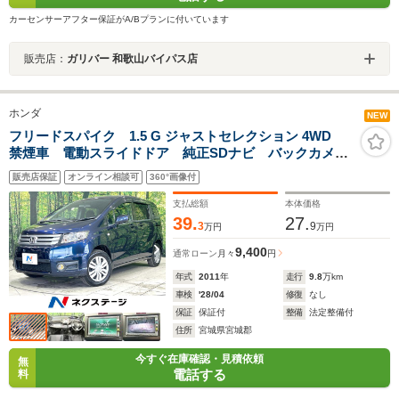
カーセンサーアフター保証がA/Bプランに付いています
販売店：
ガリバー 和歌山バイパス店
ホンダ
NEW
フリードスパイク 1.5 G ジャストセレクション 4WD
禁煙車 電動スライドドア 純正SDナビ バックカメ
ラ 寒冷地仕様 HIDヘッド ETC オートライト オー
販売店保証
オンライン相談可
360°画像付
トエアコン CD 地デジ AUX接続 電動格納ミラー
プライバシーガラス
支払総額
本体価格
39.
27.
3
9
万円
万円
9,400
通常ローン
月々
円
年式
2011
年
走行
9.8
万km
車検
'28/04
修復
なし
保証
保証付
整備
法定整備付
住所
宮城県宮城郡
今すぐ在庫確認・見積依頼
無
電話する
料