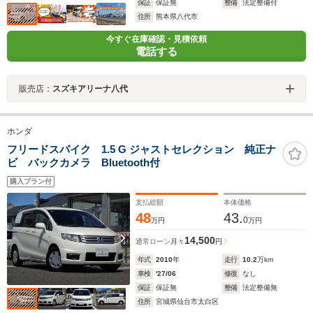
保証
保証無
整備
法定整備付
住所
熊本県八代市
今すぐ在庫確認・見積依頼
電話する
販売店：
スズキアリーナ八代
ホンダ
フリードスパイク 1.5 G ジャストセレクション 純正ナ
ビ バックカメラ Bluetooth付
購入プラン付
支払総額
本体価格
48
43.
0
万円
万円
14,500
通常ローン
月々
円
年式
2010
年
走行
10.2
万km
車検
'27/06
修復
なし
保証
保証無
整備
法定整備無
住所
宮城県仙台市太白区