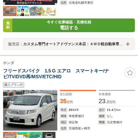
住所
北海道札幌市東区
今すぐ在庫確認・見積依頼
無
電話する
料
販売店：
カスタム専門オートアドヴァンス本店：４ＷＤ軽自動車専門札幌新道店
ホンダ
フリードスパイク 1.5 G エアロ スマートキー/ナ
ビ/TV/DVD再/MSV/ETC/HID
購入プラン付
支払総額
本体価格
35
23.
0
万円
万円
年式
2011
年
走行
11.4
万km
車検
車検整備付
修復
なし
保証
保証無
整備
法定整備付
住所
茨城県龍ヶ崎市