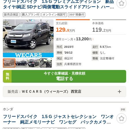
フリードスパイク 1.5 G プレミアムエディション 新品
タイヤ/純正 SDナビ/両側電動スライドドア/シート ハーフ
レザー/ヘッドランプ HID/Bluetooth接続/ETC/EBD付
販売店保証
購入プラン付
オンライン相談可
360°画像付
ABS/横滑り防止装置/ワンセグTV
支払総額
本体価格
129.
119.
9
2
万円
万円
13,200
通常ローン
月々
円
年式
2015
年
走行
5.5
万km
車検
'26/12
修復
なし
保証
保証付
整備
法定整備付
住所
兵庫県西宮市
今すぐ在庫確認・見積依頼
無
電話する
料
販売店：
ＷＥＣＡＲＳ（ウィーカーズ） 西宮店
ホンダ
PR
フリードスパイク 1.5 G ジャストセレクション ワンオ
ーナー 純正メモリーナビ ワンセグ バックカメラ
ETC車載器 Bluetooth接続可 片側電動スライドドア