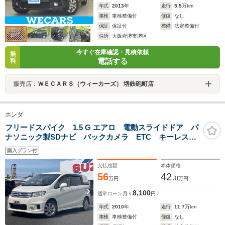
年式
2013
年
走行
5.5
万km
車検
車検整備付
修復
なし
保証
保証付
整備
法定整備付
住所
大阪府堺市堺区
今すぐ在庫確認・見積依頼
無
電話する
料
販売店：
ＷＥＣＡＲＳ（ウィーカーズ） 堺鉄砲町店
ホンダ
フリードスパイク 1.5 G エアロ 電動スライドドア パ
ナソニック製SDナビ バックカメラ ETC キーレス
オートエアコン
購入プラン付
支払総額
本体価格
56
42.
0
万円
万円
8,100
通常ローン
月々
円
年式
2010
年
走行
11.7
万km
車検
車検整備付
修復
なし