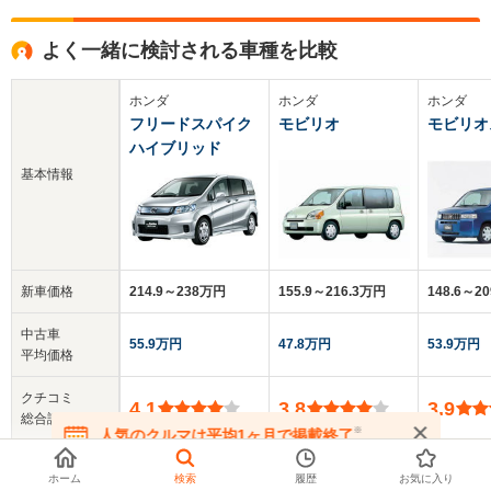
よく一緒に検討される車種を比較
ホンダ
ホンダ
ホンダ
フリードスパイク
モビリオ
モビリオ
ハイブリッド
基本情報
新車価格
214.9～238万円
155.9～216.3万円
148.6～2
中古車
55.9万円
47.8万円
53.9万円
平均価格
クチコミ
4.1
3.8
3.9
総合評価
※
人気のクルマは平均1ヶ月で掲載終了
在庫が無くなる前にお問い合わせください
乗車定員
5人
7人
5人
ホーム
検索
履歴
お気に入り