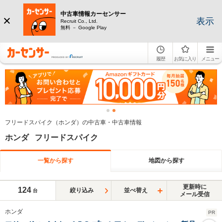
中古車情報カーセンサー
表示
Recruit Co., Ltd.
無料 － Google Play
履歴
お気に入り
メニュー
フリードスパイク（ホンダ）の中古車・中古車情報
ホンダ フリードスパイク
一覧から探す
地図から探す
更新時に
124
絞り込み
並べ替え
台
メール受信
ホンダ
PR