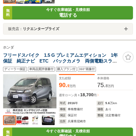
今すぐ在庫確認・見積依頼
無
電話する
料
販売店：
リクエンタープライズ
ホンダ
フリードスパイク 1.5 G プレミアムエディション 1年
保証 純正ナビ ETC バックカメラ 両側電動スライ
ドドア クルーズコントロール TV DVD HIDヘッド
ディーラー保証
車両品質評価書付
購入プラン付
360°画像付
ライト スマートキー1個 横滑り防止装置 オートライ
ト
支払総額
本体価格
90.
75.
9
8
万円
万円
18,700
通常ローン
月々
円
年式
2016
年
走行
5.6
万km
車検
車検整備付
修復
あり
保証
保証付
整備
法定整備付
住所
兵庫県尼崎市
今すぐ在庫確認・見積依頼
無