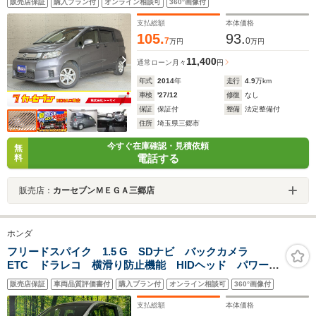
販売店保証
購入プラン付
オンライン相談可
360°画像付
キーレスエントリー CD再生 横滑り防止装置 オート
エアコン Wエアバック
支払総額
本体価格
105.
93.
7
0
万円
万円
11,400
通常ローン
月々
円
年式
2014
年
走行
4.9
万km
車検
'27/12
修復
なし
保証
保証付
整備
法定整備付
住所
埼玉県三郷市
今すぐ在庫確認・見積依頼
無
電話する
料
販売店：
カーセブンＭＥＧＡ三郷店
ホンダ
フリードスパイク 1.5 G SDナビ バックカメラ
ETC ドラレコ 横滑り防止機能 HIDヘッド パワーウ
ィンドウ 電動格納ミラー バニティミラー キーレス
販売店保証
車両品質評価書付
購入プラン付
オンライン相談可
360°画像付
支払総額
本体価格