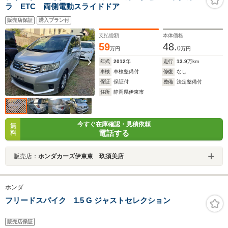
ラ ETC 両側電動スライドドア
販売店保証
購入プラン付
支払総額
本体価格
59
48.
0
万円
万円
年式
2012
年
走行
13.9
万km
車検
車検整備付
修復
なし
保証
保証付
整備
法定整備付
住所
静岡県伊東市
今すぐ在庫確認・見積依頼
無
電話する
料
販売店：
ホンダカーズ伊東東 玖須美店
ホンダ
フリードスパイク 1.5 G ジャストセレクション
販売店保証