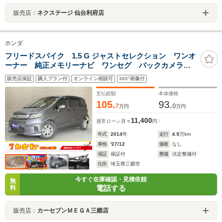
販売店：
ネクステージ 仙台利府店
ホンダ
フリードスパイク 1.5 G ジャストセレクション ワンオ
ーナー 純正メモリーナビ ワンセグ バックカメラ
ETC車載器 Bluetooth接続可 片側電動スライドドア
販売店保証
購入プラン付
オンライン相談可
360°画像付
キーレスエントリー CD再生 横滑り防止装置 オート
エアコン Wエアバック
支払総額
本体価格
105.
93.
7
0
万円
万円
11,400
通常ローン
月々
円
年式
2014
年
走行
4.9
万km
車検
'27/12
修復
なし
保証
保証付
整備
法定整備付
住所
埼玉県三郷市
今すぐ在庫確認・見積依頼
無
電話する
料
販売店：
カーセブンＭＥＧＡ三郷店