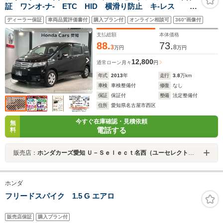
証 ワンオ-ナ- ETC HID 横滑り防止 キ-レス ド
アバイザ- AAC Wエアバッグ
ディーラー保証
車両品質評価書付
購入プラン付
オンライン相談可
360°画像付
支払総額
本体価格
88.
73.
3
8
万円
万円
12,800
通常ローン
月々
円
年式
2013
年
走行
3.8
万km
車検
車検整備付
修復
なし
保証
保証付
整備
法定整備付
住所
愛知県名古屋市西区
今すぐ在庫確認・見積依頼
無
電話する
料
販売店：
ホンダカーズ愛知 Ｕ－Ｓｅｌｅｃｔ名西（ユーセレクト名西）
ホンダ
フリードスパイク 1.5 G エアロ
販売店保証
購入プラン付