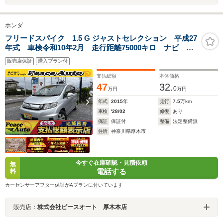
ホンダ
フリードスパイク 1.5 G ジャストセレクション 平成27
年式 車検令和10年2月 走行距離75000キロ ナビ 地
デジ バックカメラ 片側電動スライドドア キーレ
販売店保証
購入プラン付
ス 5人乗り ETC ステアリングスイッチ オートエア
コン HIDヘッドライト
支払総額
本体価格
47
32.
0
万円
万円
年式
2015
年
走行
7.5
万km
車検
'28/02
修復
あり
保証
保証付
整備
法定整備無
住所
神奈川県厚木市
今すぐ在庫確認・見積依頼
無
電話する
料
カーセンサーアフター保証がAプランに付いています
販売店：
株式会社ピースオート 厚木本店