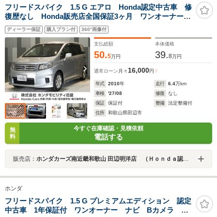
フリードスパイク 1.5 G エアロ Honda認定中古車 修
復歴なし Honda販売店全国保証3ヶ月 ワンオーナー
内装クリーニング済 CDチューナーHIDライト
ディーラー保証
購入プラン付
360°画像付
支払総額
本体価格
50.
39.
5
8
万円
万円
16,000
通常ローン
月々
円
年式
2010
年
走行
6.4
万km
車検
'27/08
修復
なし
保証
保証付
整備
法定整備付
住所
和歌山県田辺市
今すぐ在庫確認・見積依頼
無
電話する
料
販売店：
ホンダカーズ南近畿和歌山 田辺明洋店 （Ｈｏｎｄａ認定中古車取扱店）
ホンダ
フリードスパイク 1.5 G プレミアムエディション 認定
中古車 1年保証付 ワンオーナー ナビ Bカメラ