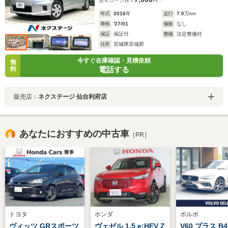
通常ローン
月々
円
年式
2016
年
走行
7.0
万km
車検
'27/01
修復
なし
保証
保証付
整備
法定整備付
住所
宮城県宮城郡
今すぐ在庫確認・見積依頼
無
電話する
料
販売店：
ネクステージ 仙台利府店
あなたにおすすめの中古車
［PR］
トヨタ
ホンダ
ボルボ
ヴィッツ GRスポーツ
ヴェゼル 1.5 e:HEV Z
V60 プラス B