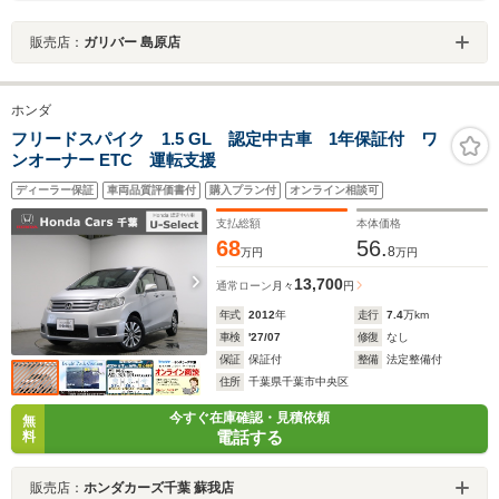
販売店：
ガリバー 島原店
ホンダ
フリードスパイク 1.5 GL 認定中古車 1年保証付 ワ
ンオーナー ETC 運転支援
ディーラー保証
車両品質評価書付
購入プラン付
オンライン相談可
支払総額
本体価格
68
56.
8
万円
万円
13,700
通常ローン
月々
円
年式
2012
年
走行
7.4
万km
車検
'27/07
修復
なし
保証
保証付
整備
法定整備付
住所
千葉県千葉市中央区
今すぐ在庫確認・見積依頼
無
電話する
料
販売店：
ホンダカーズ千葉 蘇我店