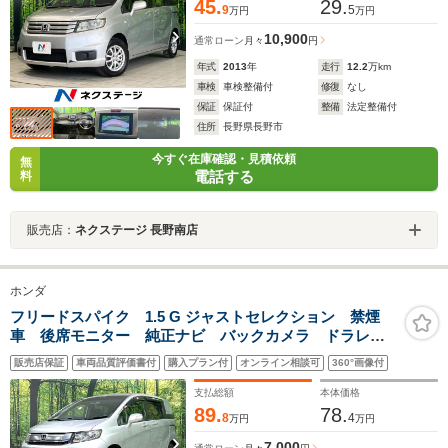
45.
29.
9
5
万円
万円
10,900
通常ローン
月々
円
年式
2013
年
走行
12.2
万km
車検
車検整備付
修復
なし
保証
保証付
整備
法定整備付
住所
長野県長野市
今すぐ在庫確認・見積依頼
無
電話する
料
販売店：
ネクステージ 長野南店
ホンダ
フリードスパイク 1.5 G ジャストセレクション 禁煙
車 後席モニター 純正ナビ バックカメラ ドラレ
コ ETC 電動スライド CD/DVD/フルセグ
販売店保証
車両品質評価書付
購入プラン付
オンライン相談可
360°画像付
Bluetooth HIDヘッド オートライト オートエアコ
ン 電動格納ミラー 横滑り防止装置
支払総額
本体価格
89.
78.
8
4
万円
万円
7,000