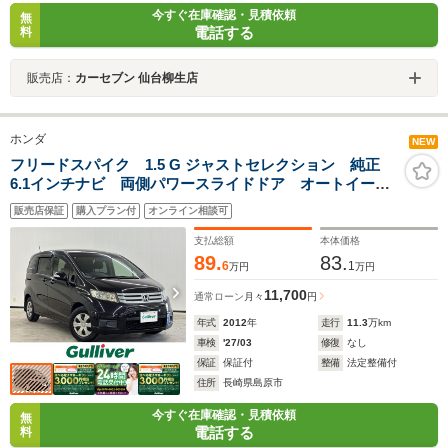
今すぐ在庫確認・見積依頼
無
電話する
料
販売店：
カーセブン 仙台柳生店
ホンダ
NEW
フリードスパイク 1.5 G ジャストセレクション 純正
6.1インチナビ 両側パワースライドドア オートイージ
ークローザードア ETC プラズマクラスター搭載LED
販売店保証
購入プラン付
オンライン相談可
ルーフ照明 クルーズコントロール キセノンヘッドラ
イト オートライト シートリフター
支払総額
本体価格
89.
83.
6
1
万円
万円
11,700
通常ローン
月々
円
年式
2012
年
走行
11.3
万km
車検
'27/03
修復
なし
保証
保証付
整備
法定整備付
住所
長崎県島原市
今すぐ在庫確認・見積依頼
無
電話する
料