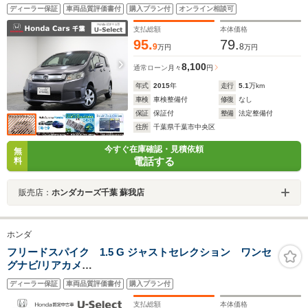
ETC 運転支援
ディーラー保証
車両品質評価書付
購入プラン付
オンライン相談可
支払総額
本体価格
95.
79.
9
8
万円
万円
8,100
通常ローン
月々
円
年式
2015
年
走行
5.1
万km
車検
車検整備付
修復
なし
保証
保証付
整備
法定整備付
住所
千葉県千葉市中央区
今すぐ在庫確認・見積依頼
無
電話する
料
販売店：
ホンダカーズ千葉 蘇我店
ホンダ
フリードスパイク 1.5 G ジャストセレクション ワンセ
グナビ/リアカメ
ラ
ディーラー保証
車両品質評価書付
購入プラン付
社外AW ETC
支払総額
本体価格