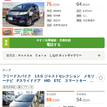
75.
64.
2
8
万円
万円
年式
2010
年
走行
4.2
万km
車検
'27/08
修復
なし
保証
保証付
整備
法定整備付
住所
長野県須坂市
今すぐ在庫確認・見積依頼
無
電話する
料
販売店：
Ｈｏｎｄａ Ｃａｒｓ しなの ネットギャラリー
ホンダ
フリードスパイク 1.5 G ジャストセレクション メモリ
ーナビ Pスライドドア HID ETC スマートキー 1
オーナー
販売店保証
購入プラン付
支払総額
本体価格
69.
54.
2
0
万円
万円