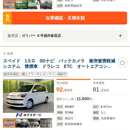
住所
福井県福井市
無
在庫確認・見積依頼
料
販売店：
ガリバー ８号福井板垣店
トヨタ
スペイド 1.5 G SDナビ バックカメラ 衝突被害軽減
システム 禁煙車 ドラレコ ETC オートエアコン
Bluetooth CD DVD再生 フルセグ
販売店保証
購入プラン付
オンライン相談可
支払総額
本体価格
92.
81.
8
2
万円
万円
11,600
通常ローン
月々
円
年式
2018
年
走行
6.3
万km
車検
'27/08
修復
なし
保証
保証付
整備
法定整備付
住所
群馬県前橋市