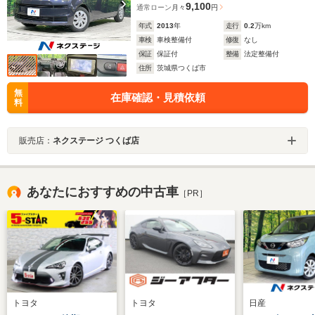
9,100
通常ローン
月々
円
年式
2013
年
走行
0.2
万km
車検
車検整備付
修復
なし
保証
保証付
整備
法定整備付
住所
茨城県つくば市
無
在庫確認・見積依頼
料
販売店：
ネクステージ つくば店
あなたにおすすめの中古車
［PR］
トヨタ
トヨタ
日産