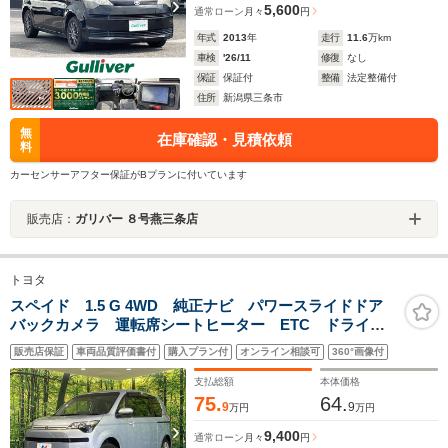
5,600
通常ローン
月々
円
年式
2013
年
走行
11.6
万km
車検
'26/11
修復
なし
保証
保証付
整備
法定整備付
住所
新潟県三条市
無
在庫確認・見積依頼
料
カーセンサーアフター保証がBプランに付いています
販売店：
ガリバー ８号燕三条店
トヨタ
スペイド 1.5 G 4WD 純正ナビ パワースライドドア
バックカメラ 運転席シートヒーター ETC ドライブ
レコーダー CD/DVD/フルセグ Bluetooth オートエア
販売店保証
車両品質評価書付
購入プラン付
オンライン相談可
360°画像付
コン 革巻ステアリング 横滑り防止装置
支払総額
本体価格
75.
64.
9
9
万円
万円
9,400
通常ローン
月々
円