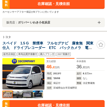
無
在庫確認・見積依頼
料
カーセンサーアフター保証がBプランに付いています
販売店：
ガリバー いわき小名浜店
トヨタ
スペイド 1.5 G 禁煙車 フルセグナビ 腐食無 関東
仕入 ドライブレコーダー ETC バックカメラ 電動
スライドドア オートライト スマートキー アイドリ
販売店保証
車両品質評価書付
購入プラン付
360°画像付
ングストップ シートヒーター DVD再生 Bluetooth
支払総額
本体価格
46.
36.
8
8
万円
万円
年式
2013
年
走行
8.3
万km
車検
'28/08
修復
なし
保証
保証付
整備
法定整備無
住所
宮城県仙台市宮城野区
無
在庫確認・見積依頼
料