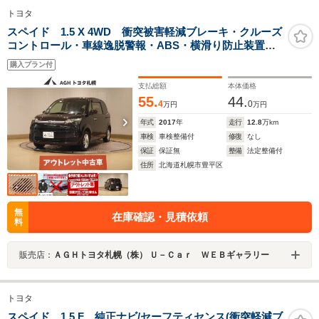
トヨタ
スペイド 1.5 X 4WD 衝突被害軽減ブレーキ・クルーズ
コントロール・車線逸脱警報・ABS・横滑り防止装置・
CD・DVD・TV・カーナビ・バックモニター・片側電動ス
購入プラン付
ライドドア・キーレス
支払総額
本体価格
55.
44.
4
0
万円
万円
年式
2017
年
走行
12.8
万km
車検
車検整備付
修復
なし
保証
保証無
整備
法定整備付
住所
北海道札幌市豊平区
無
在庫確認・見積依頼
料
販売店：
ＡＧＨトヨタ札幌（株） Ｕ－Ｃａｒ ＷＥＢギャラリー
トヨタ
スペイド 1.5 F 純正ナビ/セーフティセンス(衝突軽減ブ