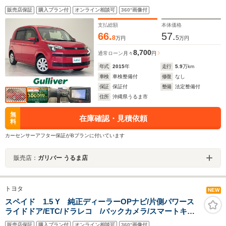
販売店保証
購入プラン付
オンライン相談可
360°画像付
支払総額
本体価格
66.
57.
8
5
万円
万円
8,700
通常ローン
月々
円
年式
2015
年
走行
5.9
万km
車検
車検整備付
修復
なし
保証
保証付
整備
法定整備付
住所
沖縄県うるま市
無
在庫確認・見積依頼
料
カーセンサーアフター保証がBプランに付いています
販売店：
ガリバー うるま店
トヨタ
NEW
スペイド 1.5 Y 純正ディーラーOPナビ/片側パワース
ライドドア/ETC/ドラレコ /バックカメラ/スマートキー/
プッシュスタート/アイドリングストップ/純正フロアマッ
販売店保証
購入プラン付
オンライン相談可
360°画像付