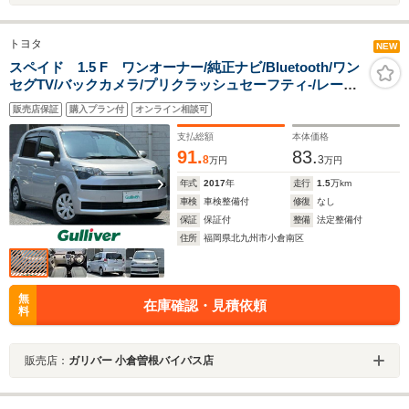
トヨタ
NEW
スペイド 1.5 F ワンオーナー/純正ナビ/Bluetooth/ワン
セグTV/バックカメラ/プリクラッシュセーフティ-/レーン
ディバーチャーアラート/オートマチックハイビーム/先行
販売店保証
購入プラン付
オンライン相談可
車発進告知機能/片側パワスラ/ドラレコ
支払総額
本体価格
91.
83.
8
3
万円
万円
年式
2017
年
走行
1.5
万km
車検
車検整備付
修復
なし
保証
保証付
整備
法定整備付
住所
福岡県北九州市小倉南区
無
在庫確認・見積依頼
料
販売店：
ガリバー 小倉曽根バイパス店