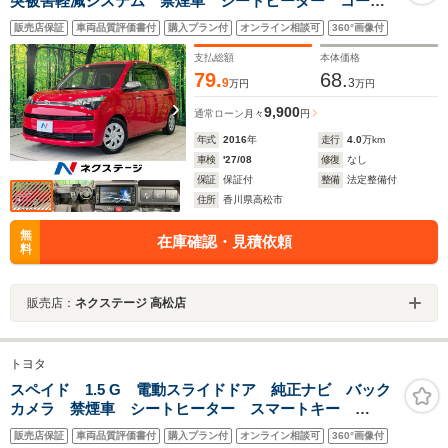
突被害軽減システム 禁煙車 シートヒーター コーナ
ーセンサー スマートキー LEDヘッド ETC 車線逸
販売店保証
車両品質評価書付
購入プラン付
オンライン相談可
360°画像付
脱警報 オートライト オートエアコン CD
支払総額
本体価格
79.
68.
9
3
万円
万円
9,900
通常ローン
月々
円
年式
2016
年
走行
4.0
万km
車検
'27/08
修復
なし
保証
保証付
整備
法定整備付
住所
香川県高松市
無
在庫確認・見積依頼
料
販売店：
ネクステージ 高松店
トヨタ
スペイド 1.5 G 電動スライドドア 純正ナビ バック
カメラ 禁煙車 シートヒーター スマートキー
ETC オートエアコン Bluetooth CD フルセグ ア
販売店保証
車両品質評価書付
購入プラン付
オンライン相談可
360°画像付
イドリングストップ 電動格納ミラー 横滑り防止装置