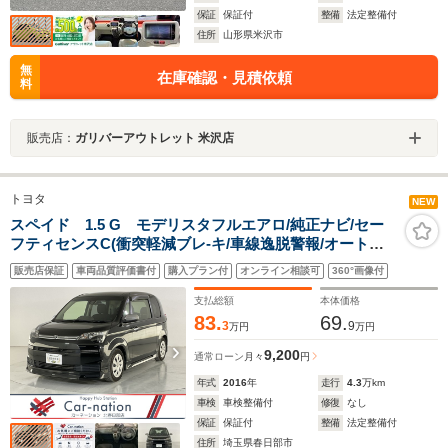
保証
保証付
整備
法定整備付
住所
山形県米沢市
無
在庫確認・見積依頼
料
販売店：
ガリバーアウトレット 米沢店
トヨタ
NEW
スペイド 1.5 G モデリスタフルエアロ/純正ナビ/セー
フティセンスC(衝突軽減ブレ-キ/車線逸脱警報/オートマ
チックハイビーム/先行車発進告知)/ドレスアップPKG/ス
販売店保証
車両品質評価書付
購入プラン付
オンライン相談可
360°画像付
マートキー/フルセグTV/Bluetooth/バックカメラ/ETC/シ
ートヒーター
支払総額
本体価格
83.
69.
3
9
万円
万円
9,200
通常ローン
月々
円
年式
2016
年
走行
4.3
万km
車検
車検整備付
修復
なし
保証
保証付
整備
法定整備付
住所
埼玉県春日部市