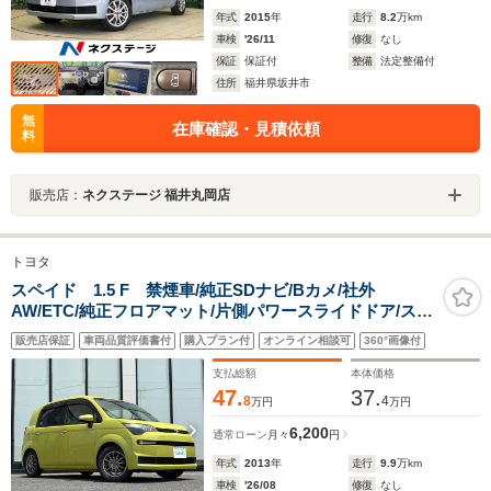
年式
2015
年
走行
8.2
万km
車検
'26/11
修復
なし
保証
保証付
整備
法定整備付
住所
福井県坂井市
無
在庫確認・見積依頼
料
販売店：
ネクステージ 福井丸岡店
トヨタ
スペイド 1.5 F 禁煙車/純正SDナビ/Bカメ/社外
AW/ETC/純正フロアマット/片側パワースライドドア/スタ
ッドレスタイヤ車載/電動格納ミラー/ドアバイザー/LEDオ
販売店保証
車両品質評価書付
購入プラン付
オンライン相談可
360°画像付
ートライト/スマートキー
支払総額
本体価格
47.
37.
8
4
万円
万円
6,200
通常ローン
月々
円
年式
2013
年
走行
9.9
万km
車検
'26/08
修復
なし