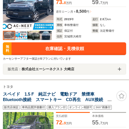
73.
59.
8
7
万円
万円
8,500
通常ローン
月々
円
年式
2015
年
走行
2.0
万km
車検
車検整備付
修復
なし
保証
保証付
整備
法定整備付
住所
宮城県大崎市
無
在庫確認・見積依頼
料
カーセンサーアフター保証がBプランに付いています
販売店：
株式会社エーシーネクスト 大崎店
トヨタ
スペイド 1.5 F 純正ナビ 電動ドア 禁煙車
Bluetooth接続 スマートキー CD再生 AUX接続 地
デジ 電動格納ミラー 横滑防止機能 ヘッドライトレ
販売店保証
車両品質評価書付
購入プラン付
オンライン相談可
360°画像付
ベライザー プライバシーガラス
支払総額
本体価格
72.
55.
9
7
万円
万円