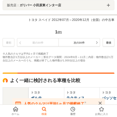
販売店：
ガリバー 小田原東インター店
トヨタ スペイド 2012年07月～2020年12月（全国）の中古車
1
/21
最初
前の30件
次の30件
最後
※人気のクルマは平均1ヶ月で掲載終了
物件数合計1万台以上のメーカー｜算出データ期間：2024年9月～11月｜内容：物件数合計1万
台以上のメーカーのうち、掲載が終了した物件数が1,000台以上の場合
よく一緒に検討される車種を比較
トヨタ
トヨタ
トヨタ
ポルテ
ラクティス
パッソセ
※
人気のクルマは平均1ヶ月で掲載終了
在庫が無くなる前にお問い合わせください
基本情報
ホーム
検索
履歴
お気に入り