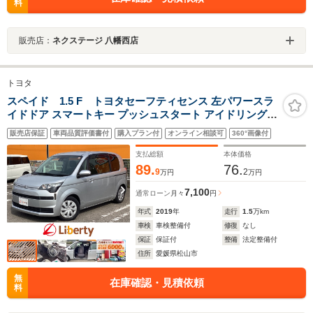
料
販売店：
ネクステージ 八幡西店
トヨタ
スペイド 1.5 F トヨタセーフティセンス 左パワースラ
イドドア スマートキー プッシュスタート アイドリングス
トップ
販売店保証
車両品質評価書付
購入プラン付
オンライン相談可
360°画像付
支払総額
本体価格
89.
76.
9
2
万円
万円
7,100
通常ローン
月々
円
年式
2019
年
走行
1.5
万km
車検
車検整備付
修復
なし
保証
保証付
整備
法定整備付
住所
愛媛県松山市
無
在庫確認・見積依頼
料