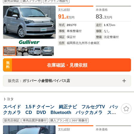
販売店保証
購入プラン付
オンライン相談可
車発進告知機能/片側パワスラ/ドラレコ
支払総額
本体価格
91.
83.
8
3
万円
万円
年式
2017
年
走行
1.5
万km
車検
車検整備付
修復
なし
保証
保証付
整備
法定整備付
住所
福岡県北九州市小倉南区
無
在庫確認・見積依頼
料
販売店：
ガリバー 小倉曽根バイパス店
トヨタ
スペイド 1.5 F クイーン 純正ナビ フルセグTV バッ
クカメラ CD DVD Bluetooth バックカメラ ステ
アリングリモコン 片側電動スライドドア スマートキ
販売店保証
車両品質評価書付
購入プラン付
360°画像付
ー アイドリングストップ ETC 運転席/助手席エアバ
ック 社外15インチAW
支払総額
本体価格