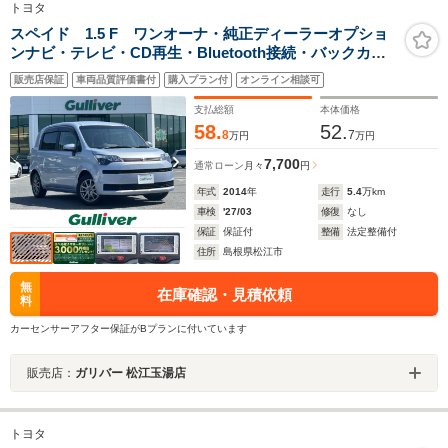
トヨタ
スペイド 1.5 F ワンオーナ・純正ディーラーオプショ
ンナビ・テレビ・CD再生・Bluetooth接続・バックカメ
ラ・片側パワースライドドア・ETC・純正フロアマッ
販売店保証
車両品質評価書付
購入プラン付
オンライン相談可
ト・シートカバー・ドアバイザー・リモコンキー
支払総額
本体価格
58.
52.
8
7
万円
万円
7,700
通常ローン
月々
円
年式
2014
年
走行
5.4
万km
車検
'27/03
修復
なし
保証
保証付
整備
法定整備付
住所
島根県松江市
無
在庫確認・見積依頼
料
カーセンサーアフター保証がBプランに付いています
販売店：
ガリバー 松江玉湯店
トヨタ