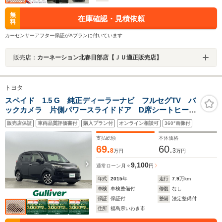
無
在庫確認・見積依頼
料
カーセンサーアフター保証がAプランに付いています
販売店：
カーネーション北春日部店【ＪＵ適正販売店】
トヨタ
スペイド 1.5 G 純正ディーラーナビ フルセグTV バ
ックカメラ 片側パワースライドドア D席シートヒータ
ー 横滑り防止機能 AAC 純正フロアマット 純正ド
販売店保証
車両品質評価書付
購入プラン付
オンライン相談可
360°画像付
アバイザー モデリスタ15インチホイール スマートキ
ー
支払総額
本体価格
69.
60.
8
3
万円
万円
9,100
通常ローン
月々
円
年式
2015
年
走行
7.9
万km
車検
車検整備付
修復
なし
保証
保証付
整備
法定整備付
住所
福島県いわき市