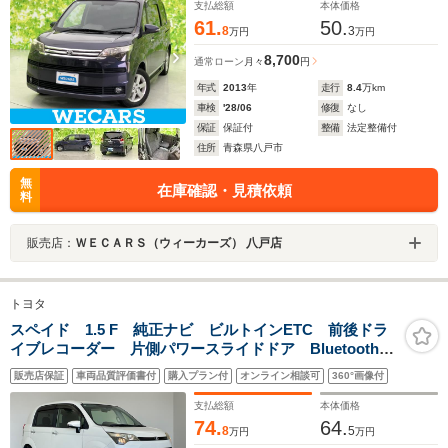
支払総額
本体価格
61.
50.
8
3
万円
万円
8,700
通常ローン
月々
円
年式
2013
年
走行
8.4
万km
車検
'28/06
修復
なし
保証
保証付
整備
法定整備付
住所
青森県八戸市
無
在庫確認・見積依頼
料
販売店：
ＷＥＣＡＲＳ（ウィーカーズ） 八戸店
トヨタ
スペイド 1.5 F 純正ナビ ビルトインETC 前後ドラ
イブレコーダー 片側パワースライドドア Bluetooth
エアコン 電動格納ミラー 純正フロアマット 社外ア
販売店保証
車両品質評価書付
購入プラン付
オンライン相談可
360°画像付
ルミホイール プッシュスタート スマートキー 地デ
ジ
支払総額
本体価格
74.
64.
8
5
万円
万円