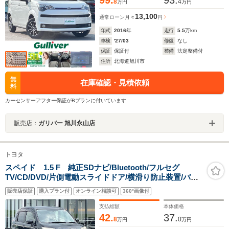
8
4
万円
万円
13,100
通常ローン
月々
円
年式
2016
年
走行
5.5
万km
車検
'27/03
修復
なし
保証
保証付
整備
法定整備付
住所
北海道旭川市
無
在庫確認・見積依頼
料
カーセンサーアフター保証がBプランに付いています
販売店：
ガリバー 旭川永山店
トヨタ
スペイド 1.5 F 純正SDナビ/Bluetooth/フルセグ
TV/CD/DVD/片側電動スライドドア/横滑り防止装置/バッ
クカメラ/ETC/スマートキー/プッシュスタート/HIDライ
販売店保証
購入プラン付
オンライン相談可
360°画像付
ト/ステアリングリモコン/パワステ
支払総額
本体価格
42.
37.
8
0
万円
万円