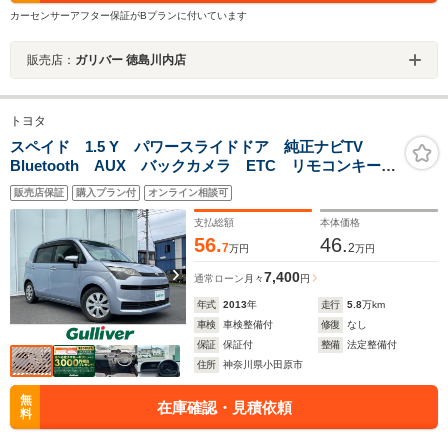
カーセンサーアフター保証がBプランに付いています
販売店：
ガリバー 徳島川内店
トヨタ
スペイド 1.5 Y パワースライドドア 純正ナビTV
Bluetooth AUX バックカメラ ETC リモコンキー
スペアキー
販売店保証
購入プラン付
オンライン相談可
支払総額
本体価格
56.
46.
7
2
万円
万円
7,400
通常ローン
月々
円
年式
2013
年
走行
5.8
万km
車検
車検整備付
修復
なし
保証
保証付
整備
法定整備付
住所
神奈川県小田原市
無
在庫確認・見積依頼
料