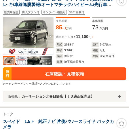
レ-キ/車線逸脱警報/オートマチックハイビーム/先行車発
進告知)/フルセグTV/Bluetooth/ETC/スマートキー/フルセ
販売店保証
購入プラン付
オンライン相談可
360°画像付
グTV/Bluetooth/ETC/撥水タイプセパレートシート
支払総額
本体価格
85.
73.
3
9
万円
万円
11,100
通常ローン
月々
円
年式
2018
年
走行
5.0
万km
車検
'27/07
修復
なし
保証
保証付
整備
法定整備付
住所
埼玉県春日部市
無
在庫確認・見積依頼
料
カーセンサーアフター保証がAプランに付いています
販売店：
カーネーション北春日部店【ＪＵ適正販売店】
トヨタ
スペイド 1.5 F 純正ナビ 片側パワースライド バックカ
メラ