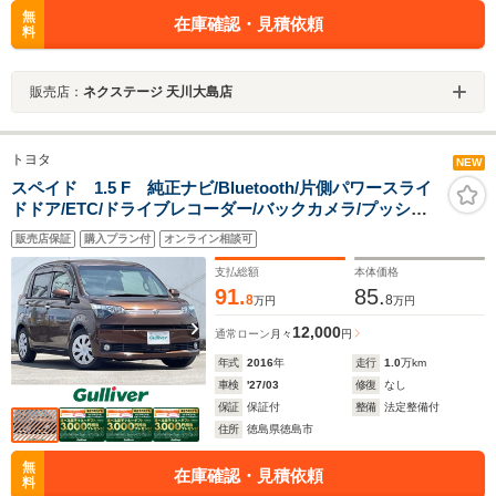
無
在庫確認・見積依頼
料
販売店：
ネクステージ 天川大島店
トヨタ
NEW
スペイド 1.5 F 純正ナビ/Bluetooth/片側パワースライ
ドドア/ETC/ドライブレコーダー/バックカメラ/プッシュ
スタート/スマートキー/スペアキー/アイドリングストッ
販売店保証
購入プラン付
オンライン相談可
プ/純正フロアマット/取扱説明書/保証書
支払総額
本体価格
91.
85.
8
8
万円
万円
12,000
通常ローン
月々
円
年式
2016
年
走行
1.0
万km
車検
'27/03
修復
なし
保証
保証付
整備
法定整備付
住所
徳島県徳島市
無
在庫確認・見積依頼
料