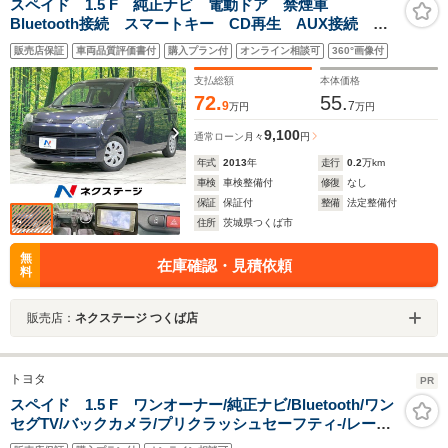
スペイド 1.5 F 純正ナビ 電動ドア 禁煙車
Bluetooth接続 スマートキー CD再生 AUX接続 地
デジ 電動格納ミラー 横滑防止機能 ヘッドライトレ
販売店保証
車両品質評価書付
購入プラン付
オンライン相談可
360°画像付
ベライザー プライバシーガラス
支払総額
本体価格
72.
55.
9
7
万円
万円
9,100
通常ローン
月々
円
年式
2013
年
走行
0.2
万km
車検
車検整備付
修復
なし
保証
保証付
整備
法定整備付
住所
茨城県つくば市
無
在庫確認・見積依頼
料
販売店：
ネクステージ つくば店
トヨタ
PR
スペイド 1.5 F ワンオーナー/純正ナビ/Bluetooth/ワン
セグTV/バックカメラ/プリクラッシュセーフティ-/レーン
ディバーチャーアラート/オートマチックハイビーム/先行