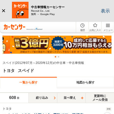
中古車情報カーセンサー
表示
Recruit Co., Ltd.
無料 － Google Play
履歴
お気に入り
メニュー
スペイド(2012年07月～2020年12月)の中古車・中古車情報
トヨタ スペイド
一覧から探す
地図から探す
更新時に
608
絞り込み
並べ替え
台
メール受信
トヨタ
PR