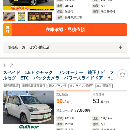
車検
'28/02
修復
なし
保証
保証付
整備
法定整備付
住所
福井県鯖江市
無
在庫確認・見積依頼
料
販売店：
カーセブン鯖江店
トヨタ
スペイド 1.5 F ジャック ワンオーナー 純正ナビ フ
ルセグ ETC バックカメラ パワースライドドア HID
ライト ドライブレコーダー オートライト スマート
販売店保証
車両品質評価書付
購入プラン付
オンライン相談可
360°画像付
キー
支払総額
本体価格
59.
53.
8
6
万円
万円
7,800
通常ローン
月々
円
年式
2014
年
走行
8.8
万km
車検
'27/08
修復
なし
保証
保証付
整備
法定整備付