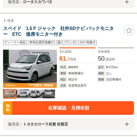
販売店：
ロータスカワバタ
トヨタ
スペイド 1.5 F ジャック 社外SDナビ バックモニタ
ー ETC 後席モニター付き
ディーラー保証
車両品質評価書付
購入プラン付
360°画像付
支払総額
本体価格
61.
50.
7
6
万円
万円
年式
2015
年
走行
9.7
万km
車検
車検整備付
修復
なし
保証
保証付
整備
法定整備付
住所
佐賀県佐賀市
無
在庫確認・見積依頼
料
販売店：
トヨタカローラ佐賀 佐賀店