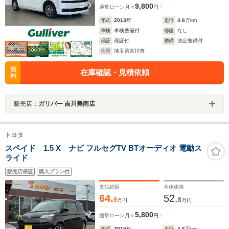
9,800
通常ローン
月々
円
年式
2013
年
走行
4.6
万km
車検
車検整備付
修復
なし
保証
保証付
整備
法定整備付
住所
埼玉県吉川市
無
在庫確認・見積依頼
料
販売店：
ガリバー 吉川美南店
トヨタ
スペイド 1.5 X ナビ フルセグTV BTオーディオ 電動ス
ライド
販売店保証
購入プラン付
支払総額
本体価格
64.
52.
9
8
万円
万円
5,800
通常ローン
月々
円
年式
2015
年
走行
4.6
万km