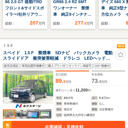
86 2.0 GT 後期/TRD
GR86 2.4 RZ 6MT
デイズ 660 X
フロント&サイドスポ
ワンオーナー 禁煙
車 純正9型ナ
イラー/社外リアウィ
車 純正9インチナ
方位カメラ 
ング/柿本マフラ
ビ 社外ハンドル 社
ジェントエマ
207
277
総額：
万円
総額：
.8
万円
総額：
ー/RS-Rダウンサス/ク
外シフトノブ フルセ
シーブレーキ
ルーズコントロール/
グTV Bluetooth
リングスイッ
クリアランスソナー/
接続 ハーフレザーシ
ートキー ET
トヨタ
パドルシフト/ETC/純
ート クルーズコント
ナーセンサー
NEW
正ナビ/バックカメ
ロール 純正18イン
エアコン Blue
スペイド 1.5 F 禁煙車 SDナビ バックカメラ 電動
スライドドア 衝突被害軽減 ドラレコ LEDヘッド
ラ/LEDオートライト
チホイール 電格ミラ
スマートキー ETC 車線逸脱警報 オートハイビー
ー
販売店保証
車両品質評価書付
購入プラン付
オンライン相談可
360°画像付
ム 電動格納ミラー Bluetooth DVD再生 フルセグ
支払総額
本体価格
89.
73.
9
8
万円
万円
11,200
通常ローン
月々
円
年式
2017
年
走行
5.4
万km
車検
車検整備付
修復
なし
保証
保証付
整備
法定整備付
住所
福岡県北九州市八幡西区
無
在庫確認・見積依頼