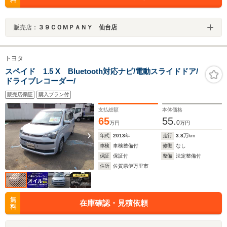
販売店：
３９ＣＯＭＰＡＮＹ 仙台店
トヨタ
スペイド 1.5 X Bluetooth対応ナビ/電動スライドドア/
ドライブレコーダー/
販売店保証
購入プラン付
支払総額
本体価格
65
55.
0
万円
万円
年式
2013
年
走行
3.8
万km
車検
車検整備付
修復
なし
保証
保証付
整備
法定整備付
住所
佐賀県伊万里市
無
在庫確認・見積依頼
料