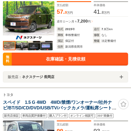
支払総額
本体価格
57.
41.
9
8
万円
万円
7,200
通常ローン
月々
円
年式
2015
年
走行
7.3
万km
車検
車検整備付
修復
なし
保証
保証付
整備
法定整備付
住所
新潟県長岡市
無
在庫確認・見積依頼
料
販売店：
ネクステージ 長岡店
トヨタ
スペイド 1.5 G 4WD 4WD/禁煙/ワンオーナー/社外ナ
ビ/BT/SD/CD/DVD/USB/TV/バックカメラ/運転席シートヒ
ーター/片側パワースライドドア/ドアバイザー/革巻きステ
販売店保証
車両品質評価書付
購入プラン付
オンライン相談可
360°画像付
アリング
支払総額
本体価格
99.
93.