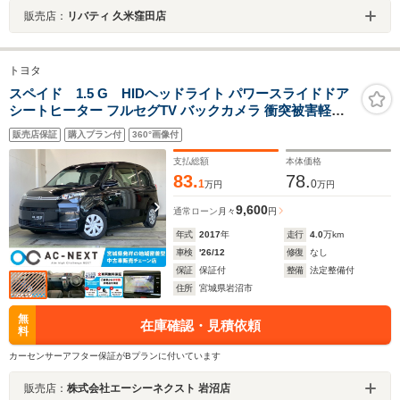
販売店：
リバティ 久米窪田店
トヨタ
スペイド 1.5 G HIDヘッドライト パワースライドドア
シートヒーター フルセグTV バックカメラ 衝突被害軽減
ブレーキ 車線逸脱警報 オートハイビーム スマートキー
販売店保証
購入プラン付
360°画像付
ETC 横滑り防止 CD DVD再生 Buletooth オートライト ス
テリモ
支払総額
本体価格
83.
78.
1
0
万円
万円
9,600
通常ローン
月々
円
年式
2017
年
走行
4.0
万km
車検
'26/12
修復
なし
保証
保証付
整備
法定整備付
住所
宮城県岩沼市
無
在庫確認・見積依頼
料
カーセンサーアフター保証がBプランに付いています
販売店：
株式会社エーシーネクスト 岩沼店