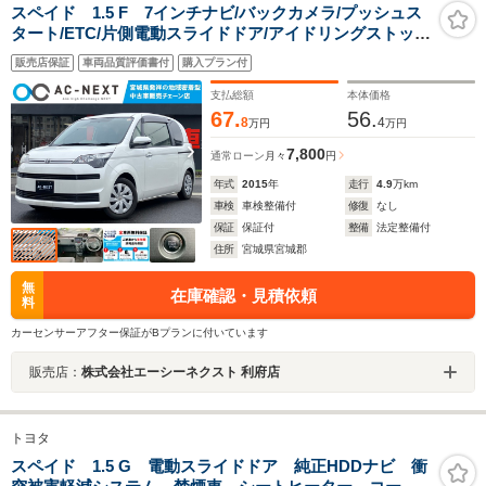
スペイド 1.5 F 7インチナビ/バックカメラ/プッシュス
タート/ETC/片側電動スライドドア/アイドリングストッ
プ/電動格納ミラー/横滑り防止機能/エアバッグ/スマート
販売店保証
車両品質評価書付
購入プラン付
キー/キーレス/ステアリングリモコン
支払総額
本体価格
67.
56.
8
4
万円
万円
7,800
通常ローン
月々
円
年式
2015
年
走行
4.9
万km
車検
車検整備付
修復
なし
保証
保証付
整備
法定整備付
住所
宮城県宮城郡
無
在庫確認・見積依頼
料
カーセンサーアフター保証がBプランに付いています
販売店：
株式会社エーシーネクスト 利府店
トヨタ
スペイド 1.5 G 電動スライドドア 純正HDDナビ 衝