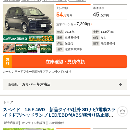
ト/純正アルミホイール
支払総額
本体価格
54.
45.
8
5
万円
万円
7,200
通常ローン
月々
円
年式
2015
年
走行
11.0
万km
車検
車検整備付
修復
なし
保証
保証付
整備
法定整備付
住所
滋賀県草津市
無
在庫確認・見積依頼
料
カーセンサーアフター保証がBプランに付いています
販売店：
ガリバー 草津南店
トヨタ
スペイド 1.5 F 4WD 新品タイヤ/社外 SDナビ/電動スラ
イドドア/ヘッドランプ LED/EBD付ABS/横滑り防止装置/
バックモニター/フルセグTV/エアバッグ 運転席/エアバッ
販売店保証
オンライン相談可
360°画像付
グ 助手席