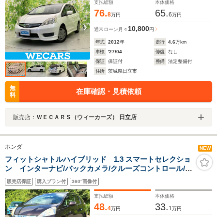
支払総額
本体価格
76.
65.
8
6
万円
万円
10,800
通常ローン
月々
円
年式
2012
年
走行
4.6
万km
車検
'27/04
修復
なし
保証
保証付
整備
法定整備付
住所
茨城県日立市
無
在庫確認・見積依頼
料
販売店：
ＷＥＣＡＲＳ（ウィーカーズ） 日立店
ホンダ
NEW
フィットシャトルハイブリッド 1.3 スマートセレクショ
ン インターナビ/バックカメラ/クルーズコントロール/ワ
ンセグテレビ/スマートキー/フォグランプ/ハーフレザーシ
販売店保証
購入プラン付
360°画像付
ート/横滑り防止/オートエアコン/オートライト/革巻きス
テアリング/ETC
支払総額
本体価格
48.
33.
4
1
万円
万円