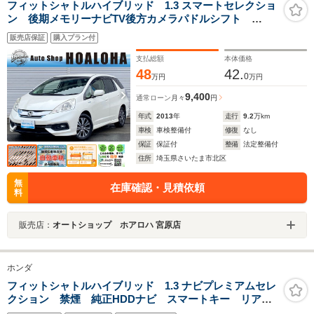
フィットシャトルハイブリッド 1.3 スマートセレクショ
ン 後期メモリーナビTV後方カメラパドルシフト
Bluetooth I-STOP ETC スマートキー スペアキ
販売店保証
購入プラン付
ー クルーズコントロール ステアリングスイッチ 純
アルミ タイミングチェーン車 HIDライト シートヒー
支払総額
本体価格
ター
48
42.
0
万円
万円
9,400
通常ローン
月々
円
年式
2013
年
走行
9.2
万km
車検
車検整備付
修復
なし
保証
保証付
整備
法定整備付
住所
埼玉県さいたま市北区
無
在庫確認・見積依頼
料
販売店：
オートショップ ホアロハ 宮原店
ホンダ
フィットシャトルハイブリッド 1.3 ナビプレミアムセレ
クション 禁煙 純正HDDナビ スマートキー リアカ
メラ クルーズコントロール HIDライト ETC ミュー