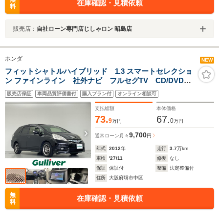
在庫確認・見積依頼
料
販売店：
自社ローン専門店じしゃロン 昭島店
ホンダ
NEW
フィットシャトルハイブリッド 1.3 スマートセレクショ
ン ファインライン 社外ナビ フルセグTV CD/DVD
Bluetooth バックカメラ ビルトインETC シートヒー
販売店保証
車両品質評価書付
購入プラン付
オンライン相談可
ター 社外15インチアルミホイール 純正フロアマッ
ト ドアバイザー オートライト スマートキー
支払総額
本体価格
73.
67.
9
0
万円
万円
9,700
通常ローン
月々
円
年式
2012
年
走行
3.7
万km
車検
'27/11
修復
なし
保証
保証付
整備
法定整備付
住所
大阪府堺市中区
無
在庫確認・見積依頼
料