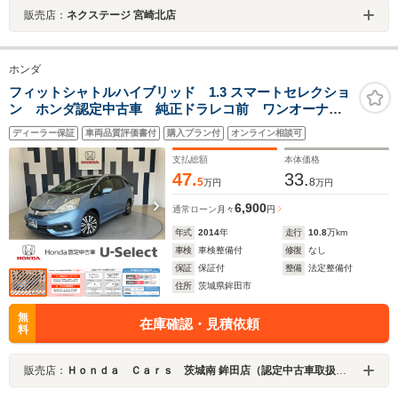
販売店：
ネクステージ 宮崎北店
ホンダ
フィットシャトルハイブリッド 1.3 スマートセレクショ
ン ホンダ認定中古車 純正ドラレコ前 ワンオーナ
ー クルーズコントロール 純正メモリーナビ ワンセ
ディーラー保証
車両品質評価書付
購入プラン付
オンライン相談可
グ Bluetooth接続 ETC MTモード付AT HIDライ
ト シートヒーター 横滑り防止装置
支払総額
本体価格
47.
33.
5
8
万円
万円
6,900
通常ローン
月々
円
年式
2014
年
走行
10.8
万km
車検
車検整備付
修復
なし
保証
保証付
整備
法定整備付
住所
茨城県鉾田市
無
在庫確認・見積依頼
料
販売店：
Ｈｏｎｄａ Ｃａｒｓ 茨城南 鉾田店（認定中古車取扱店）