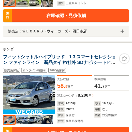
住所
三重県四日市市
無
在庫確認・見積依頼
料
販売店：
ＷＥＣＡＲＳ（ウィーカーズ） 四日市店
ホンダ
フィットシャトルハイブリッド 1.3 スマートセレクショ
ン ファインライン 新品タイヤ/社外 SDナビ/シートヒー
ター 前席/ドライブレコーダー 社外/ヘッドランプ
販売店保証
オンライン相談可
360°画像付
HID/ETC/EBD付ABS/横滑り防止装置/アイドリングスト
ップ/クルーズコントロール/フルセグTV
支払総額
本体価格
58.
41.
9
3
万円
万円
8,200
通常ローン
月々
円
年式
2013
年
走行
10.6
万km
車検
'26/09
修復
なし
保証
保証付
整備
法定整備付
住所
徳島県板野郡
無