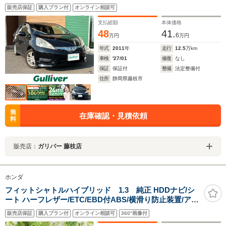
販売店保証
購入プラン付
オンライン相談可
支払総額
本体価格
48
41.
6
万円
万円
年式
2011
年
走行
12.5
万km
車検
'27/01
修復
なし
保証
保証付
整備
法定整備付
住所
静岡県藤枝市
無
在庫確認・見積依頼
料
販売店：
ガリバー 藤枝店
ホンダ
フィットシャトルハイブリッド 1.3 純正 HDDナビ/シ
ート ハーフレザー/ETC/EBD付ABS/横滑り防止装置/アイ
ドリングストップ/ワンセグTV/エアバッグ 運転席/エアバ
販売店保証
購入プラン付
オンライン相談可
360°画像付
ッグ 助手席/パワーウインドウ/キーレスエントリー