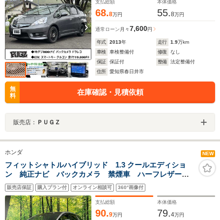
ト/ECON
支払総額
本体価格
68.
55.
8
8
万円
万円
7,600
通常ローン
月々
円
年式
2013
年
走行
1.9
万km
車検
車検整備付
修復
なし
保証
保証付
整備
法定整備付
住所
愛知県春日井市
無
在庫確認・見積依頼
料
販売店：
ＰＵＧＺ
ホンダ
NEW
フィットシャトルハイブリッド 1.3 クールエディショ
ン 純正ナビ バックカメラ 禁煙車 ハーフレザーシ
ート シートヒーター HIDヘッド ETC クルコン オ
販売店保証
購入プラン付
オンライン相談可
360°画像付
ートライト オートエアコン Bluetooth CD DVD再
生 地デジ 革巻きハンドル
支払総額
本体価格
90.
79.
9
4
万円
万円