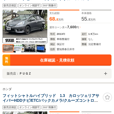
ル/ナビ連動ドライブレコーダー/ハーフレザーシート/オー
販売店保証
オンライン相談可
360°画像付
トエアコン/レオニス15inアルミホイール/フォグライ
ト/ECON
支払総額
本体価格
68.
55.
8
8
万円
万円
7,600
通常ローン
月々
円
年式
2013
年
走行
1.9
万km
車検
車検整備付
修復
なし
保証
保証付
整備
法定整備付
住所
愛知県春日井市
無
在庫確認・見積依頼
料
販売店：
ＰＵＧＺ
ホンダ
フィットシャトルハイブリッド 1.3 カロッツェリアサ
イバーHDDナビ/ETC/バックカメラ/クルーズコントロー
ル/ナビ連動ドライブレコーダー/ハーフレザーシート/オー
販売店保証
オンライン相談可
360°画像付
トエアコン/レオニス15inアルミホイール/フォグライ