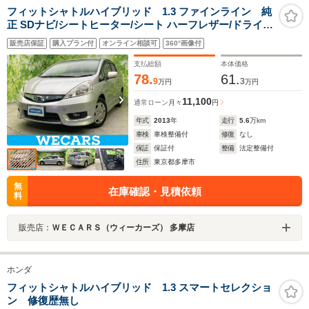
フィットシャトルハイブリッド 1.3 ファインライン 純
正 SDナビ/シートヒーター/シート ハーフレザー/ドライブ
レコーダー 純正/ETC/EBD付ABS/横滑り防止装置/アイド
販売店保証
購入プラン付
オンライン相談可
360°画像付
リングストップ/バックモニター/ワンセグTV/DVD/エアバ
ッグ 運転席
支払総額
本体価格
78.
61.
9
3
万円
万円
11,100
通常ローン
月々
円
年式
2013
年
走行
5.6
万km
車検
車検整備付
修復
なし
保証
保証付
整備
法定整備付
住所
東京都多摩市
無
在庫確認・見積依頼
料
販売店：
ＷＥＣＡＲＳ（ウィーカーズ） 多摩店
ホンダ
フィットシャトルハイブリッド 1.3 スマートセレクショ
ン 修復歴無し