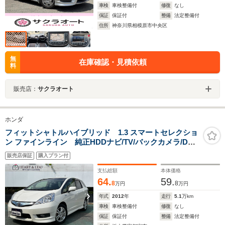
車検
車検整備付
修復
なし
保証
保証付
整備
法定整備付
住所
神奈川県相模原市中央区
無
在庫確認・見積依頼
料
販売店：
サクラオート
ホンダ
フィットシャトルハイブリッド 1.3 スマートセレクショ
ン ファインライン 純正HDDナビ/TV/バックカメラ/DVD
再生機能/CD録音機能/ハーフレザーシート/シートヒータ
販売店保証
購入プラン付
ー/ディスチャージヘッドライト/フォグライト/純正アルミ
ホイール/スマートキー/ETC/
支払総額
本体価格
64.
59.
8
8
万円
万円
年式
2012
年
走行
5.1
万km
車検
車検整備付
修復
なし
保証
保証付
整備
法定整備付