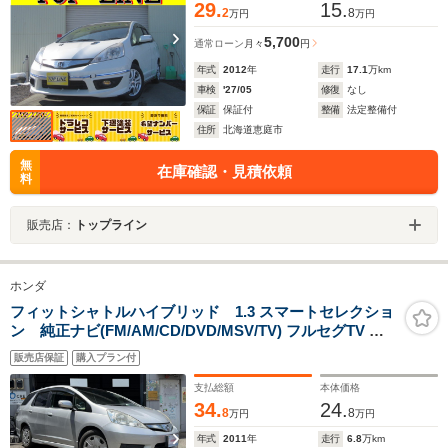
29.
15.
2
8
万円
万円
5,700
通常ローン
月々
円
年式
2012
年
走行
17.1
万km
車検
'27/05
修復
なし
保証
保証付
整備
法定整備付
住所
北海道恵庭市
無
在庫確認・見積依頼
料
販売店：
トップライン
ホンダ
フィットシャトルハイブリッド 1.3 スマートセレクショ
ン 純正ナビ(FM/AM/CD/DVD/MSV/TV) フルセグTV バ
ックカメラ 純正ビルトインETC スマートキー クルーズコ
販売店保証
購入プラン付
ントロール ステアリングスイッチ オートライト HIDライ
ト 革巻きステアリング ハーフレザーシート
支払総額
本体価格
34.
24.
8
8
万円
万円
年式
2011
年
走行
6.8
万km