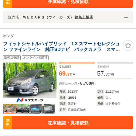
在庫確認・見積依頼
料
販売店：
ＷＥＣＡＲＳ（ウィーカーズ） 徳島上板店
ホンダ
フィットシャトルハイブリッド 1.3 スマートセレクショ
ン ファインライン 純正SDナビ バックカメラ スマー
トキー HIDヘッド オートライト ビルトインETC ク
販売店保証
オンライン相談可
ルコン ハーフレザーシート 純正15インチアルミ オ
ートエアコン CD DVD再生 地デジ
支払総額
本体価格
69.
57.
9
3
万円
万円
8,700
通常ローン
月々
円
年式
2013
年
走行
11.2
万km
車検
'28/06
修復
なし
保証
保証付
整備
法定整備付
住所
宮崎県宮崎市
無
在庫確認・見積依頼
料