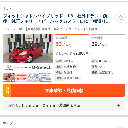
ホンダ
フィットシャトルハイブリッド 1.3 社外ドラレコ前
後 純正メモリーナビ バックカメラ ETC 横滑り防
止装置 ミュージックプレーヤー接続可 CD 純正キー
ディーラー保証
車両品質評価書付
購入プラン付
オンライン相談可
レス 電動格納ミラー
支払総額
本体価格
53.
39.
4
8
万円
万円
7,800
通常ローン
月々
円
年式
2011
年
走行
6.0
万km
車検
車検整備付
修復
なし
保証
保証付
整備
法定整備付
住所
茨城県石岡市
無
在庫確認・見積依頼
料
販売店：
Ｈｏｎｄａ Ｃａｒｓ 茨城南 石岡店
ホンダ