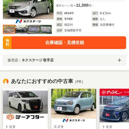
11,300
通常ローン
月々
円
年式
2014
年
走行
3.1
万km
車検
'27/03
修復
なし
保証
保証付
整備
法定整備付
住所
茨城県取手市
無
在庫確認・見積依頼
料
販売店：
ネクステージ 取手店
あなたにおすすめの中古車
［PR］
トヨタ
スズキ
トヨタ