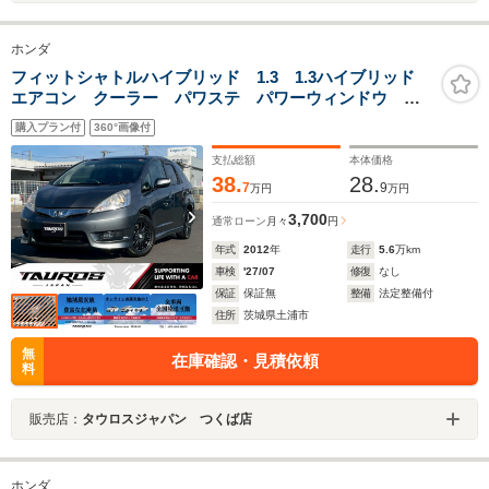
ホンダ
フィットシャトルハイブリッド 1.3 1.3ハイブリッド
エアコン クーラー パワステ パワーウィンドウ キ
ーレス ABS 運転席エアバッグ 助手席エアバッグ サ
購入プラン付
360°画像付
イドエアバッグ 横滑り防止装置
支払総額
本体価格
38.
28.
7
9
万円
万円
3,700
通常ローン
月々
円
年式
2012
年
走行
5.6
万km
車検
'27/07
修復
なし
保証
保証無
整備
法定整備付
住所
茨城県土浦市
無
在庫確認・見積依頼
料
販売店：
タウロスジャパン つくば店
ホンダ