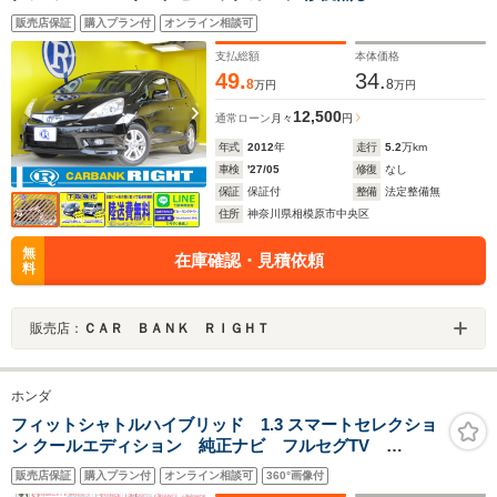
販売店保証
購入プラン付
オンライン相談可
支払総額
本体価格
49.
34.
8
8
万円
万円
12,500
通常ローン
月々
円
年式
2012
年
走行
5.2
万km
車検
'27/05
修復
なし
保証
保証付
整備
法定整備無
住所
神奈川県相模原市中央区
無
在庫確認・見積依頼
料
販売店：
ＣＡＲ ＢＡＮＫ ＲＩＧＨＴ
ホンダ
フィットシャトルハイブリッド 1.3 スマートセレクショ
ン クールエディション 純正ナビ フルセグTV
Bluetooth バックカメラ ETC CD DVD クルーズ
販売店保証
購入プラン付
オンライン相談可
360°画像付
コントロール 前席シートヒーター HIDヘッドライト