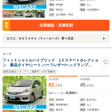
車検
'27/02
修復
なし
保証
保証付
整備
法定整備付
住所
石川県野々市市
無
在庫確認・見積依頼
料
販売店：
ＷＥＣＡＲＳ（ウィーカーズ） 野々市店
ホンダ
フィットシャトルハイブリッド 1.3 スマートセレクショ
ン 新品タイヤ/シート ハーフレザー/ヘッドランプ
HID/ETC/EBD付ABS/横滑り防止装置/アイドリングスト
販売店保証
オンライン相談可
360°画像付
ップ/エアバッグ 運転席/エアバッグ 助手席/パワーウイン
ドウ/キーレスエントリー
支払総額
本体価格
62.
45.
7
2
万円
万円
8,800
通常ローン
月々
円
年式
2013
年
走行
8.2
万km
車検
車検整備付
修復
なし
保証
保証付
整備
法定整備付