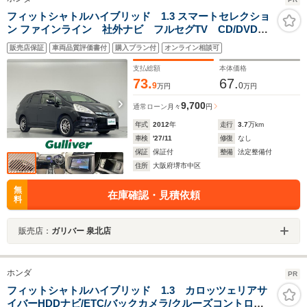
フィットシャトルハイブリッド 1.3 スマートセレクショ
ン ファインライン 社外ナビ フルセグTV CD/DVD
Bluetooth バックカメラ ビルトインETC シートヒー
販売店保証
車両品質評価書付
購入プラン付
オンライン相談可
ター 社外15インチアルミホイール 純正フロアマッ
ト ドアバイザー オートライト スマートキー
支払総額
本体価格
73.
67.
9
0
万円
万円
9,700
通常ローン
月々
円
年式
2012
年
走行
3.7
万km
車検
'27/11
修復
なし
保証
保証付
整備
法定整備付
住所
大阪府堺市中区
無
在庫確認・見積依頼
料
販売店：
ガリバー 泉北店
ホンダ
PR
フィットシャトルハイブリッド 1.3 カロッツェリアサ
イバーHDDナビ/ETC/バックカメラ/クルーズコントロー