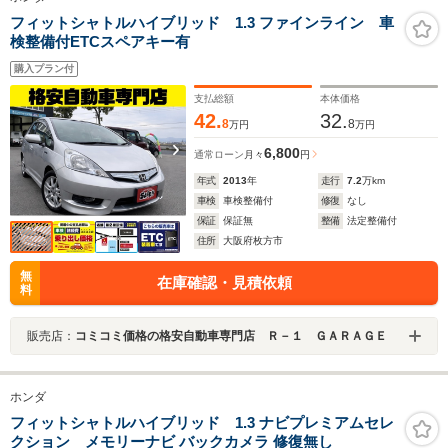
フィットシャトルハイブリッド 1.3 ファインライン 車
検整備付ETCスペアキー有
購入プラン付
支払総額
本体価格
42.
32.
8
8
万円
万円
6,800
通常ローン
月々
円
年式
2013
年
走行
7.2
万km
車検
車検整備付
修復
なし
保証
保証無
整備
法定整備付
住所
大阪府枚方市
無
在庫確認・見積依頼
料
販売店：
コミコミ価格の格安自動車専門店 Ｒ－１ ＧＡＲＡＧＥ
ホンダ
フィットシャトルハイブリッド 1.3 ナビプレミアムセレ
クション メモリーナビ バックカメラ 修復無し