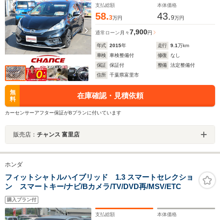
支払総額
本体価格
58.
43.
3
9
万円
万円
7,900
通常ローン
月々
円
年式
2015
年
走行
9.1
万km
車検
車検整備付
修復
なし
保証
保証付
整備
法定整備付
住所
千葉県富里市
無
在庫確認・見積依頼
料
カーセンサーアフター保証がBプランに付いています
販売店：
チャンス 富里店
ホンダ
フィットシャトルハイブリッド 1.3 スマートセレクショ
ン スマートキー/ナビ/Bカメラ/TV/DVD再/MSV/ETC
購入プラン付
支払総額
本体価格