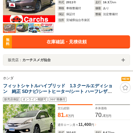
年式
2011
年
走行
16.3
万km
車検
車検整備付
修復
あり
保証
保証付
整備
法定整備付
住所
宮城県仙台市泉区
無
在庫確認・見積依頼
料
販売店：
カーチスメガ仙台
ホンダ
NEW
フィットシャトルハイブリッド 1.3 クールエディショ
ン 純正 SDナビ/シートヒーター/シート ハーフレザ
ー/ETC/EBD付ABS/横滑り防止装置/アイドリングストッ
販売店保証
オンライン相談可
360°画像付
プ/バックモニター/ワンセグTV/エアバッグ 運転席/エアバ
ッグ 助手席
支払総額
本体価格
81.
70.
6
8
万円
万円
11,400
通常ローン
月々
円
年式
2014
年
走行
8.6
万km