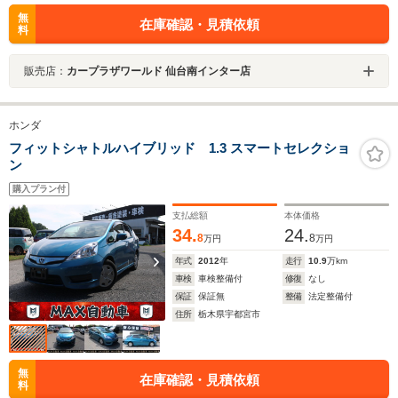
無
在庫確認・見積依頼
料
販売店：
カープラザワールド 仙台南インター店
ホンダ
フィットシャトルハイブリッド 1.3 スマートセレクショ
ン
購入プラン付
支払総額
本体価格
34.
24.
8
8
万円
万円
年式
2012
年
走行
10.9
万km
車検
車検整備付
修復
なし
保証
保証無
整備
法定整備付
住所
栃木県宇都宮市
無
在庫確認・見積依頼
料