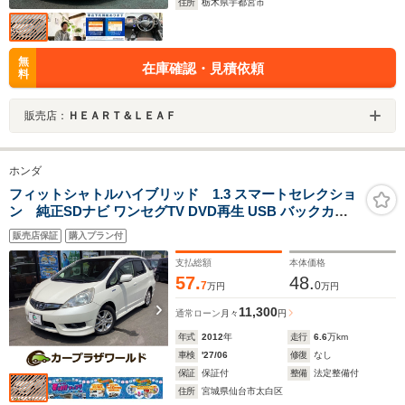
住所
栃木県宇都宮市
無
在庫確認・見積依頼
料
販売店：
ＨＥＡＲＴ＆ＬＥＡＦ
ホンダ
フィットシャトルハイブリッド 1.3 スマートセレクショ
ン 純正SDナビ ワンセグTV DVD再生 USB バックカメ
ラ ETC前後ドライブレコーダー ハーフレザーシート ワイ
販売店保証
購入プラン付
パーデアイサー ヒーテットドアミラー スマートキー HID
ヘッドライト フォグランプ 純正15インチアルミホイール
支払総額
本体価格
57.
48.
7
0
万円
万円
11,300
通常ローン
月々
円
年式
2012
年
走行
6.6
万km
車検
'27/06
修復
なし
保証
保証付
整備
法定整備付
住所
宮城県仙台市太白区