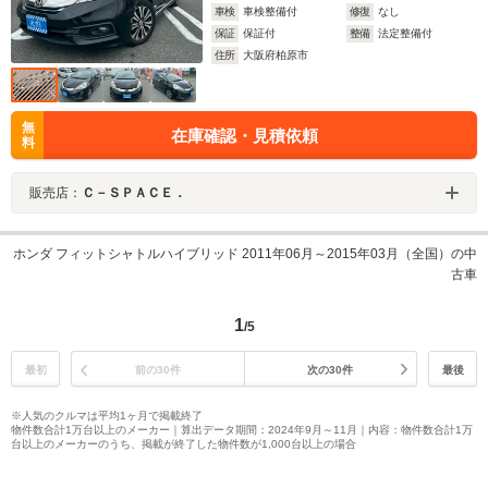
車検
車検整備付
修復
なし
保証
保証付
整備
法定整備付
住所
大阪府柏原市
無
在庫確認・見積依頼
料
販売店：
Ｃ－ＳＰＡＣＥ．
ホンダ フィットシャトルハイブリッド 2011年06月～2015年03月（全国）の中
古車
1
/5
最初
前の30件
次の30件
最後
※人気のクルマは平均1ヶ月で掲載終了
物件数合計1万台以上のメーカー｜算出データ期間：2024年9月～11月｜内容：物件数合計1万
台以上のメーカーのうち、掲載が終了した物件数が1,000台以上の場合