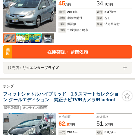
45
34.
0
万円
万円
年式
2011
年
走行
5.3
万km
車検
車検整備付
修復
なし
保証
保証無
整備
法定整備付
住所
茨城県龍ヶ崎市
無
在庫確認・見積依頼
料
販売店：
リクエンタープライズ
ホンダ
フィットシャトルハイブリッド 1.3 スマートセレクショ
ン クールエディション 純正ナビTV/Bカメラ/BIuetooth/
ドラレコ/シートヒーター/ハーフレザーシート/純正アル
販売店保証
オンライン相談可
ミ/パドルシフト/電格ミラー
支払総額
本体価格
62.
51.
8
5
万円
万円
年式
2014
年
走行
8.0
万km