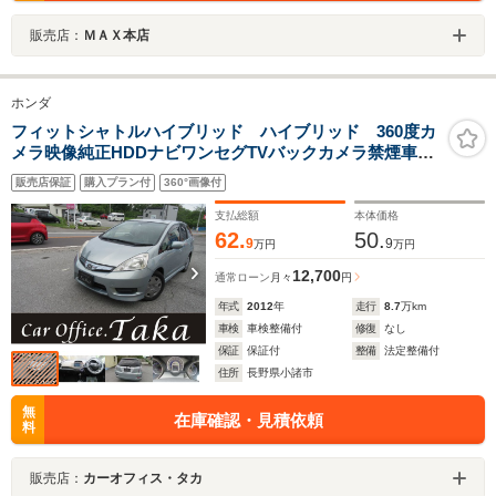
販売店：
ＭＡＸ本店
ホンダ
フィットシャトルハイブリッド ハイブリッド 360度カ
メラ映像純正HDDナビワンセグTVバックカメラ禁煙車ク
ルコンビルトイン式ETCハイブリッド
販売店保証
購入プラン付
360°画像付
支払総額
本体価格
62.
50.
9
9
万円
万円
12,700
通常ローン
月々
円
年式
2012
年
走行
8.7
万km
車検
車検整備付
修復
なし
保証
保証付
整備
法定整備付
住所
長野県小諸市
無
在庫確認・見積依頼
料
販売店：
カーオフィス・タカ