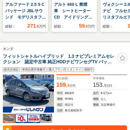
アルファード 2.5 S C
アルト 660 L 禁煙
ヴォクシー 2.0
パッケージ JBLサウ
車 シートヒーター
ナビ フルセ
ンド モデリスタフル
CD アイドリングス
リスタフルエ
エアロ 黒革シート
トップ オーディオ
Pスラ プッ
271
59
総額：
.6
万円
総額：
.9
万円
総額：
禁煙車 純正10.5イン
キーレス パワーウィ
ート プリク
チナビ フルセグ バ
ンドウ ドアバイザ
コン
ックカメラ サイドカ
ー 盗難防止システム
ホンダ
メラ 後席モニター
アダプティブクルー
フィットシャトルハイブリッド 1.3 ナビプレミアムセレ
クション 認定中古車 純正HDDナビワンセグTV バック
ズ クリアランスソナ
カメラ ETCクルーズコントロール 前後ドライブレコーダ
ー ブラインドスポッ
販売店保証
車両品質評価書付
購入プラン付
オンライン相談可
ー HID スマートキー 社外15インチAW ハーフレザー
トモニター
支払総額
本体価格
159.
153.
9
5
万円
万円
年式
2012
年
走行
5.1
万km
車検
'27/01
修復
なし
保証
保証付
整備
法定整備付
住所
東京都昭島市
無