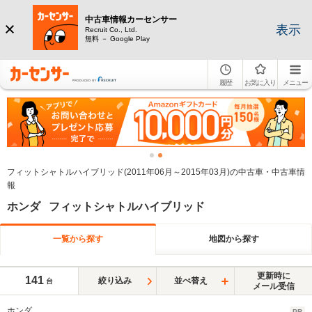
中古車情報カーセンサー
表示
Recruit Co., Ltd.
無料 － Google Play
履歴
お気に入り
メニュー
フィットシャトルハイブリッド(2011年06月～2015年03月)の中古車・中古車情
報
ホンダ フィットシャトルハイブリッド
一覧から探す
地図から探す
更新時に
141
絞り込み
並べ替え
台
メール受信
ホンダ
PR