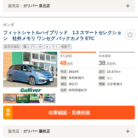
販売店：
ガリバー 泉北店
ホンダ
フィットシャトルハイブリッド 1.3 スマートセレクショ
ン 社外メモリ ワンセグ バックカメラ ETC
販売店保証
購入プラン付
オンライン相談可
支払総額
本体価格
48
38.
5
万円
万円
年式
2013
年
走行
13.3
万km
車検
車検整備付
修復
なし
保証
保証付
整備
法定整備付
住所
静岡県藤枝市
無
在庫確認・見積依頼
料
販売店：
ガリバー 藤枝店