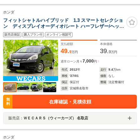
ホンダ
フィットシャトルハイブリッド 1.3 スマートセレクショ
ン ディスプレイオーディオ/シート ハーフレザー/ヘッド
ランプ HID/ETC/EBD付ABS/横滑り防止装置/アイドリン
販売店保証
購入プラン付
オンライン相談可
グストップ/ワンセグTV/エアバッグ 運転席/エアバッグ 助
手席
支払総額
本体価格
49.
39.
9
9
万円
万円
7,000
通常ローン
月々
円
年式
2012
年
走行
9.4
万km
車検
'27/01
修復
なし
保証
保証付
整備
法定整備付
住所
宮城県名取市
無
在庫確認・見積依頼
料
販売店：
ＷＥＣＡＲＳ（ウィーカーズ） 名取店
ホンダ