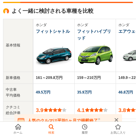
よく一緒に検討される車種を比較
ホンダ
ホンダ
ホンダ
フィットシャトル
フィットハイブリ
エアウェ
ッド
基本情報
新車価格
161～209.8万円
159～210万円
149.9～2
中古車
49.5万円
35.9万円
46.8万円
平均価格
クチコミ
3.9
4.1
3.8
総合評価
※
人気のクルマは平均1ヶ月で掲載終了
乗車定員
5人
5人
5人
在庫が無くなる前にお問い合わせください
ホーム
検索
履歴
お気に入り
▼
全てを表示する