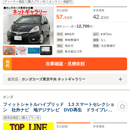
ディーラー保証
購入プラン付
オンライン相談可
ジックサーバー 地デジ CD/DVD 横滑り防止装置 車
検整備2年付き 弊社下取り車
支払総額
本体価格
57.
42.
5
0
万円
万円
12,700
通常ローン
月々
円
年式
2011
年
走行
4.9
万km
車検
車検整備付
修復
なし
保証
保証付
整備
法定整備付
住所
東京都立川市
無
在庫確認・見積依頼
料
販売店：
ホンダカーズ東京中央 ネットギャラリー
ホンダ
フィットシャトルハイブリッド 1.3 スマートセレクショ
ン 社外ナビ 地デジテレビ DVD再生 ドライブレコ
ーダー HIDライト ETC スマートキー クルーズコン
販売店保証
購入プラン付
トロール アルミホイール
支払総額
本体価格