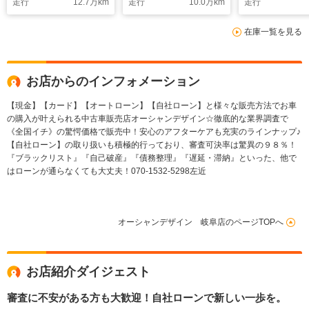
走行
12.7
万km
走行
10.0
万km
走行
グ 横滑り防止装置
バッグ 助手席エアバ
スマートキー
盗難防止装置 ナビ付
ッグ クルーズコント
在庫一覧を見る
き スマートキー
ロール 横滑り防止装
置 ETC ナビ付き
お店からのインフォメーション
【現金】【カード】【オートローン】【自社ローン】と様々な販売方法でお車
の購入が叶えられる中古車販売店オーシャンデザイン☆徹底的な業界調査で
《全国イチ》の驚愕価格で販売中！安心のアフターケアも充実のラインナップ♪
【自社ローン】の取り扱いも積極的行っており、審査可決率は驚異の９８％！
『ブラックリスト』『自己破産』『債務整理』『遅延・滞納』といった、他で
はローンが通らなくても大丈夫！070-1532-5298左近
オーシャンデザイン 岐阜店のページTOPへ
お店紹介ダイジェスト
審査に不安がある方も大歓迎！自社ローンで新しい一歩を。