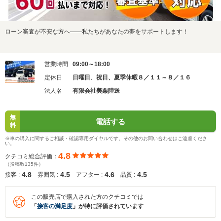
ローン審査が不安な方へ――私たちがあなたの夢をサポートします！
営業時間
09:00～18:00
定休日
日曜日、祝日、夏季休暇８／１１～８／１６
法人名
有限会社美栗陸送
無
電話する
料
※車の購入に関するご相談・確認専用ダイヤルです。その他のお問い合わせはご遠慮くださ
い。
4.8
クチコミ総合評価：
（投稿数135件）
4.8
4.5
4.6
4.5
接客 :
雰囲気 :
アフター :
品質 :
この販売店で購入された方のクチコミでは
「
接客の満足度
」が特に評価されています