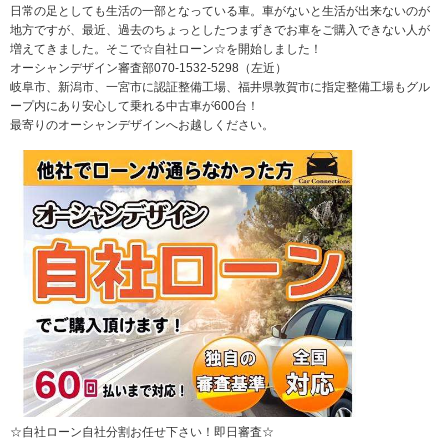
日常の足としても生活の一部となっている車。車がないと生活が出来ないのが
地方ですが、最近、過去のちょっとしたつまずきでお車をご購入できない人が
増えてきました。そこで☆自社ローン☆を開始しました！
オーシャンデザイン審査部070-1532-5298（左近）
岐阜市、新潟市、一宮市に認証整備工場、福井県敦賀市に指定整備工場もグル
ープ内にあり安心して乗れる中古車が600台！
最寄りのオーシャンデザインへお越しください。
☆自社ローン自社分割お任せ下さい！即日審査☆