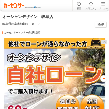
履歴
お気に入り
メニュー
オーシャンデザイン 岐阜店
岐阜県岐阜市細畑１－８－７
MAP
カーセンサーアフター保証取扱店
1/5