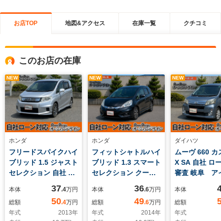
お店TOP
地図&アクセス
在庫一覧
クチコミ
このお店の在庫
NEW
NEW
NEW
ホンダ
ホンダ
ダイハツ
フリードスパイクハイ
フィットシャトルハイ
ムーヴ 660 
ブリッド 1.5 ジャスト
ブリッド 1.3 スマート
X SA 自社 
セレクション 自社 ロ
セレクション クール
審査 岐阜 アイドリ
ーン即日審査 スライ
エディション 自社 ロ
ングストップ
37
36
本体
.4
万円
本体
.6
万円
本体
ドドア 岐阜 バック
ーン即日審査 ハイブ
エアバッグ 
50
49
総額
.4
万円
総額
.6
万円
総額
カメラ 運転席エアバ
リッド アイドリング
アバッグ 横
年式
2013
年
年式
2014
年
年式
ッグ 助手席エアバッ
ストップ 運転席エア
装置 盗難防