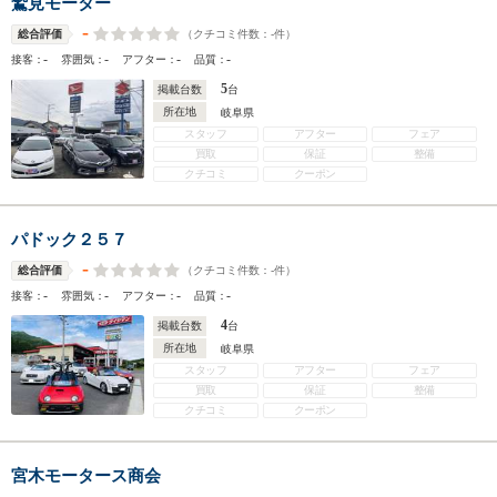
鷲見モーター
-
（クチコミ件数：
-
件）
総合評価
-
-
-
-
接客：
雰囲気：
アフター：
品質：
5
掲載台数
台
所在地
岐阜県
スタッフ
アフター
フェア
買取
保証
整備
クチコミ
クーポン
パドック２５７
-
（クチコミ件数：
-
件）
総合評価
-
-
-
-
接客：
雰囲気：
アフター：
品質：
4
掲載台数
台
所在地
岐阜県
スタッフ
アフター
フェア
買取
保証
整備
クチコミ
クーポン
宮木モータース商会