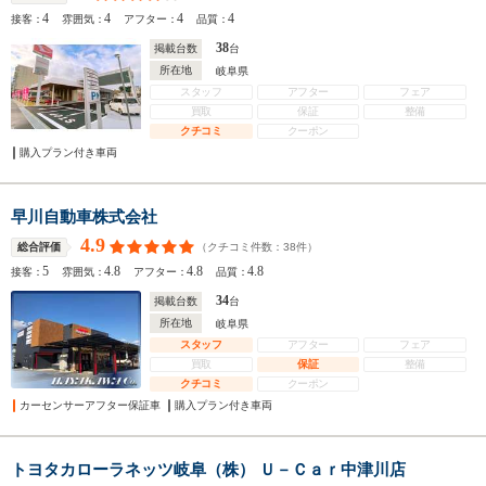
4
4
4
4
接客：
雰囲気：
アフター：
品質：
38
掲載台数
台
所在地
岐阜県
スタッフ
アフター
フェア
買取
保証
整備
クチコミ
クーポン
購入プラン付き車両
早川自動車株式会社
4.9
（クチコミ件数：
38
件）
総合評価
5
4.8
4.8
4.8
接客：
雰囲気：
アフター：
品質：
34
掲載台数
台
所在地
岐阜県
スタッフ
アフター
フェア
買取
保証
整備
クチコミ
クーポン
カーセンサーアフター保証車
購入プラン付き車両
トヨタカローラネッツ岐阜（株） Ｕ－Ｃａｒ中津川店