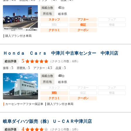
41
掲載台数
台
所在地
岐阜県
スタッフ
アフター
フェア
買取
保証
整備
クチコミ
クーポン
購入プラン付き車両
Ｈｏｎｄａ Ｃａｒｓ 中津川 中古車センター 中津川店
5
（クチコミ件数：
6
件）
総合評価
5
5
4.5
5
接客：
雰囲気：
アフター：
品質：
40
掲載台数
台
所在地
岐阜県
スタッフ
アフター
フェア
買取
保証
整備
クチコミ
クーポン
カーセンサーアフター保証車
購入プラン付き車両
岐阜ダイハツ販売（株） Ｕ－ＣＡＲ中津川店
4
（クチコミ件数：
1
件）
総合評価