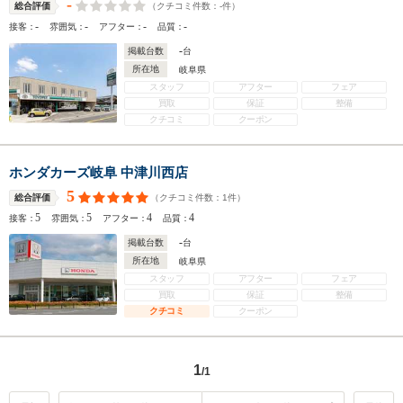
-
（クチコミ件数：
-
件）
総合評価
-
-
-
-
接客：
雰囲気：
アフター：
品質：
-
掲載台数
台
所在地
岐阜県
スタッフ
アフター
フェア
買取
保証
整備
クチコミ
クーポン
ホンダカーズ岐阜 中津川西店
5
（クチコミ件数：
1
件）
総合評価
5
5
4
4
接客：
雰囲気：
アフター：
品質：
-
掲載台数
台
所在地
岐阜県
スタッフ
アフター
フェア
買取
保証
整備
クチコミ
クーポン
1
/1