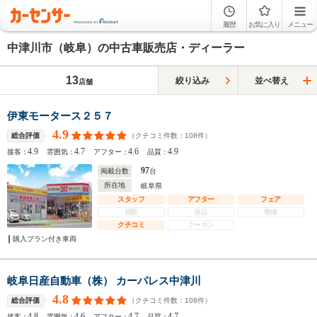
履歴
お気に入り
メニュー
中津川市（岐阜）の中古車販売店・ディーラー
13
絞り込み
並べ替え
店舗
伊東モータース２５７
4.9
（クチコミ件数：
108
件）
総合評価
4.9
4.7
4.6
4.9
接客：
雰囲気：
アフター：
品質：
97
掲載台数
台
所在地
岐阜県
スタッフ
アフター
フェア
買取
保証
整備
クチコミ
クーポン
購入プラン付き車両
岐阜日産自動車（株） カーパレス中津川
4.8
（クチコミ件数：
108
件）
総合評価
4.8
4.6
4.7
4.7
接客：
雰囲気：
アフター：
品質：