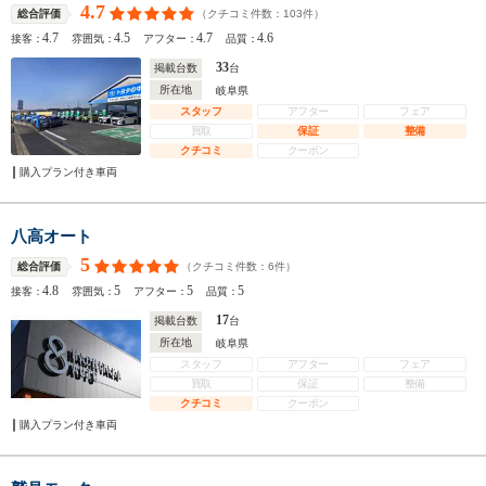
4.7
（クチコミ件数：
103
件）
総合評価
4.7
4.5
4.7
4.6
接客：
雰囲気：
アフター：
品質：
33
掲載台数
台
所在地
岐阜県
スタッフ
アフター
フェア
買取
保証
整備
クチコミ
クーポン
購入プラン付き車両
八高オート
5
（クチコミ件数：
6
件）
総合評価
4.8
5
5
5
接客：
雰囲気：
アフター：
品質：
17
掲載台数
台
所在地
岐阜県
スタッフ
アフター
フェア
買取
保証
整備
クチコミ
クーポン
購入プラン付き車両