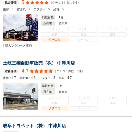
5
（クチコミ件数：
1
件）
総合評価
5
5
5
5
接客：
雰囲気：
アフター：
品質：
1
掲載台数
台
所在地
岐阜県
スタッフ
アフター
フェア
買取
保証
整備
クチコミ
クーポン
購入プラン付き車両
土岐三菱自動車販売（株） 中津川店
4.7
（クチコミ件数：
3
件）
総合評価
4.7
4.7
5
4.7
接客：
雰囲気：
アフター：
品質：
-
掲載台数
台
所在地
岐阜県
スタッフ
アフター
フェア
買取
保証
整備
クチコミ
クーポン
岐阜トヨペット（株） 中津川店