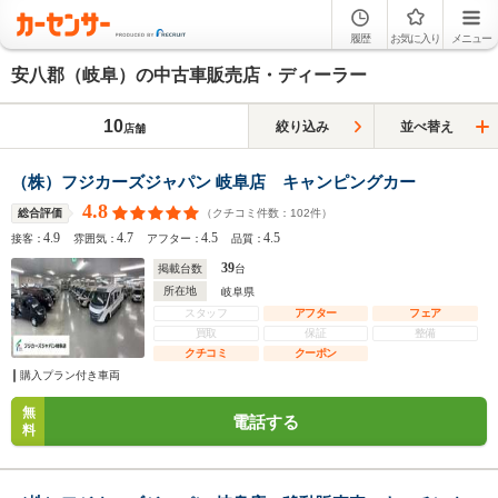
履歴
お気に入り
メニュー
安八郡（岐阜）の中古車販売店・ディーラー
10
絞り込み
並べ替え
店舗
（株）フジカーズジャパン 岐阜店 キャンピングカー
4.8
（クチコミ件数：
102
件）
総合評価
4.9
4.7
4.5
4.5
接客：
雰囲気：
アフター：
品質：
39
掲載台数
台
所在地
岐阜県
スタッフ
アフター
フェア
買取
保証
整備
クチコミ
クーポン
購入プラン付き車両
無
電話する
料