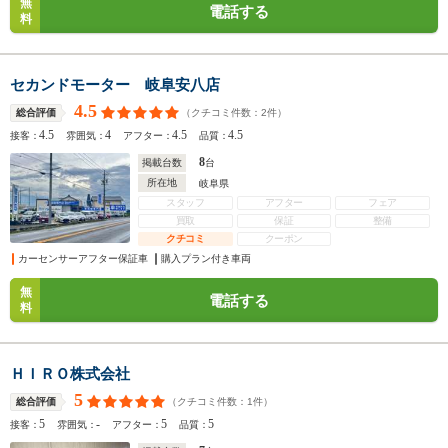
無
電話する
料
セカンドモーター 岐阜安八店
4.5
（クチコミ件数：
2
件）
総合評価
4.5
4
4.5
4.5
接客：
雰囲気：
アフター：
品質：
8
掲載台数
台
所在地
岐阜県
スタッフ
アフター
フェア
買取
保証
整備
クチコミ
クーポン
カーセンサーアフター保証車
購入プラン付き車両
無
電話する
料
ＨＩＲＯ株式会社
5
（クチコミ件数：
1
件）
総合評価
5
-
5
5
接客：
雰囲気：
アフター：
品質：