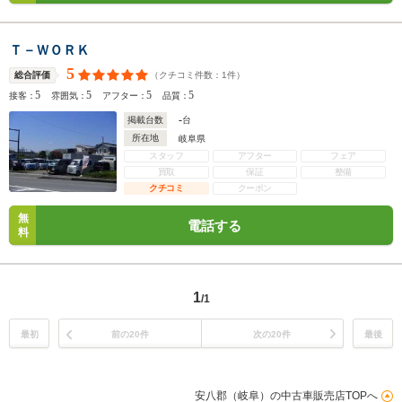
Ｔ－ＷＯＲＫ
5
（クチコミ件数：
1
件）
総合評価
5
5
5
5
接客：
雰囲気：
アフター：
品質：
-
掲載台数
台
所在地
岐阜県
スタッフ
アフター
フェア
買取
保証
整備
クチコミ
クーポン
無
電話する
料
1
/1
最初
前の20件
次の20件
最後
安八郡（岐阜）の中古車販売店TOPへ