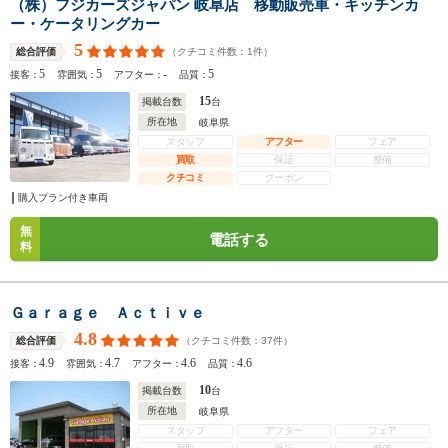
（株）フジカーズジャパン 岐阜店 移動販売車・キッチンカ
ー・ケータリングカー
5
（クチコミ件数：
1
件）
総合評価
5
5
-
5
接客：
雰囲気：
アフター：
品質：
15
掲載台数
台
所在地
岐阜県
スタッフ
アフター
フェア
買取
保証
整備
クチコミ
クーポン
購入プラン付き車両
無
電話する
料
Ｇａｒａｇｅ Ａｃｔｉｖｅ
4.8
（クチコミ件数：
37
件）
総合評価
4.9
4.7
4.6
4.6
接客：
雰囲気：
アフター：
品質：
10
掲載台数
台
所在地
岐阜県
スタッフ
アフター
フェア