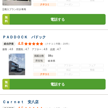
買取
保証
整備
クチコミ
クーポン
購入プラン付き車両
無
電話する
料
ＰＡＤＤＯＣＫ パドック
4.8
（クチコミ件数：
20
件）
総合評価
4.8
4.7
4.8
4.7
接客：
雰囲気：
アフター：
品質：
10
掲載台数
台
所在地
岐阜県
スタッフ
アフター
フェア
買取
保証
整備
クチコミ
クーポン
無
電話する
料
Ｃａｒｎｅｔ 安八店