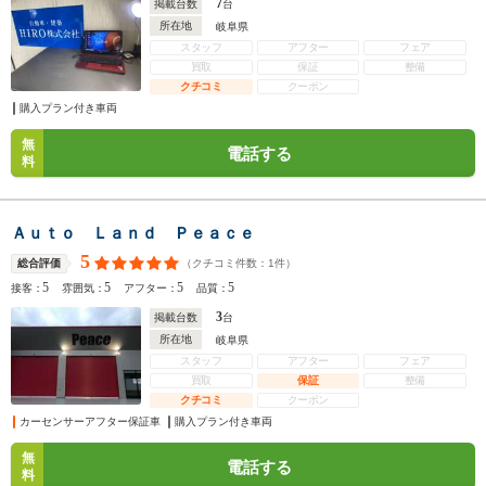
7
掲載台数
台
所在地
岐阜県
スタッフ
アフター
フェア
買取
保証
整備
クチコミ
クーポン
購入プラン付き車両
無
電話する
料
Ａｕｔｏ Ｌａｎｄ Ｐｅａｃｅ
5
（クチコミ件数：
1
件）
総合評価
5
5
5
5
接客：
雰囲気：
アフター：
品質：
3
掲載台数
台
所在地
岐阜県
スタッフ
アフター
フェア
買取
保証
整備
クチコミ
クーポン
カーセンサーアフター保証車
購入プラン付き車両
無
電話する
料