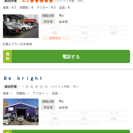
4.5
（クチコミ件数：
4
件）
総合評価
4.5
4
4.3
4
接客：
雰囲気：
アフター：
品質：
9
掲載台数
台
所在地
岐阜県
スタッフ
アフター
フェア
買取
保証
整備
クチコミ
クーポン
購入プラン付き車両
無
電話する
料
Ｂｅ ｂｒｉｇｈｔ
-
（クチコミ件数：
-
件）
総合評価
-
-
-
-
接客：
雰囲気：
アフター：
品質：
9
掲載台数
台
所在地
岐阜県
スタッフ
アフター
フェア
買取
保証
整備
クチコミ
クーポン