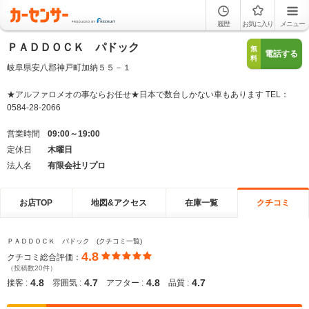
履歴
お気に入り
メニュー
ＰＡＤＤＯＣＫ パドック
無
電話する
料
岐阜県安八郡神戸町加納５５－１
★アルファロメオの事ならお任せ★日本で数台しかない車もあります TEL：
0584-28-2066
営業時間
09:00～19:00
定休日
木曜日
法人名
有限会社リプロ
お店TOP
地図&アクセス
在庫一覧
クチコミ
ＰＡＤＤＯＣＫ パドック (クチコミ一覧)
4.8
クチコミ総合評価：
（投稿数20件）
4.8
4.7
4.8
4.7
接客 :
雰囲気 :
アフター :
品質 :