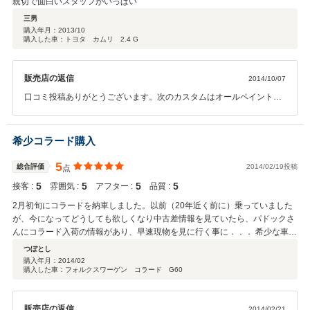
親切で面白いスタッフがいっぱい
三男
購入年月：
2013/10
購入した車：トヨタ カムリ 2.4 G
販売店の返信
2014/10/07
口コミ投稿ありがとうございます。次のカスタムはオールペイント、
インチアップ24インチですね！念入りに打ち合わせしましょうね！！
希少コラード購入
5
総合評価
2014/02/19投稿
点
5
5
5
5
接客 :
雰囲気 :
アフター :
品質 :
2月初旬にコラードを納車しました。以前（20年近く前に）乗っていました
が、今になってどうしても欲しくなり中古差情報を見ていたら、パドックさ
んにコラード入荷の情報があり、早速現物を見に行く事に．．． 希少な車種
だけに他の人に買われてないか不安な一夜を過ごして、朝一で現物を見に行
つぼとし
きました。 懐かしいと言うよりフルエアロで超カッコイイ！！見てから10
購入年月：
2014/02
購入した車：フォルクスワーゲン コラード G60
分で契約しました。 1990年製24年落ちの車で非常に不安だったのですが、
パドックさんの思い入れとメンテナンスの考え方で不安な気持ちも払拭され
ました。 また、なかなか納車されずいつになるのだろうと思っていたら、そ
販売店の返信
2014/02/21