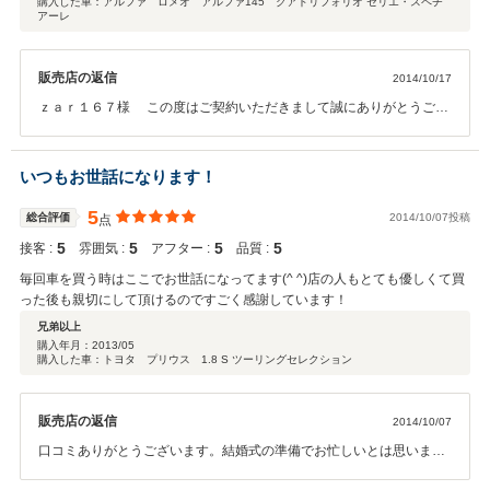
購入した車：アルファ ロメオ アルファ145 クアドリフォリオ セリエ・スペチ
アーレ
販売店の返信
2014/10/17
ｚａｒ１６７様 この度はご契約いただきまして誠にありがとうござ
いました。その後お車の状態はいかがでしょうか？ 今回はこのような
高い評価をいただきまして、社員一同心から感謝しております。ワン
オフマフラーを喜んでいただけたようで、当社としてもとても嬉しい
いつもお世話になります！
です！ 何かお困りの際はぜひお気軽にご連絡くださいませ。 今後と
も、どうぞ宜しくお願い致します。
5
総合評価
2014/10/07投稿
点
5
5
5
5
接客 :
雰囲気 :
アフター :
品質 :
毎回車を買う時はここでお世話になってます(^ ^)店の人もとても優しくて買
った後も親切にして頂けるのですごく感謝しています！
兄弟以上
購入年月：
2013/05
購入した車：トヨタ プリウス 1.8 S ツーリングセレクション
販売店の返信
2014/10/07
口コミありがとうございます。結婚式の準備でお忙しいとは思います
が、愛車のメンテナンスもお忘れなく！！