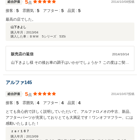
5
総合評価
2014/10/08投稿
点
5
5
5
5
接客 :
雰囲気 :
アフター :
品質 :
最高の店でした。
山下きよし
購入年月：
2013/04
購入した車：ＢＭＷ 5シリーズ 535i
販売店の返信
2014/10/14
山下きよし様 その後お車の調子はいかがでしょうか？ この度はご契約
頂きまして、誠にありがとうございます。また、このような高い評価
のクチコミを頂き、大変うれしく思います。 お客様に喜んで頂けるこ
とが、何よりも私共の励みになります。またぜひお気軽にお立ち寄り
アルファ145
ください。 今後ともどうぞ宜しくお願い致します！
5
総合評価
2014/10/07投稿
点
5
4
4
4
接客 :
雰囲気 :
アフター :
品質 :
とても良心的で詳しく説明していただいて、アルファロメオの中古、新品、
アフターパーツが充実しておりとても大満足です！ワンオフマフラー、には
感動いたしました！
ｚａｒ１６７
購入年月：
2013/09