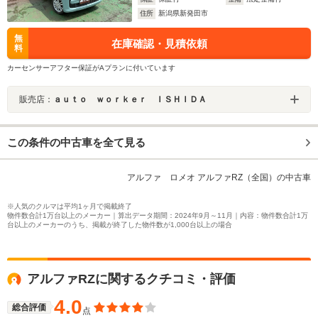
住所
新潟県新発田市
無
在庫確認・見積依頼
料
カーセンサーアフター保証がAプランに付いています
販売店：
ａｕｔｏ ｗｏｒｋｅｒ ＩＳＨＩＤＡ
この条件の中古車を全て見る
アルファ ロメオ アルファRZ（全国）の中古車
※人気のクルマは平均1ヶ月で掲載終了
物件数合計1万台以上のメーカー｜算出データ期間：2024年9月～11月｜内容：物件数合計1万
台以上のメーカーのうち、掲載が終了した物件数が1,000台以上の場合
アルファRZに関するクチコミ・評価
4.0
総合評価
点