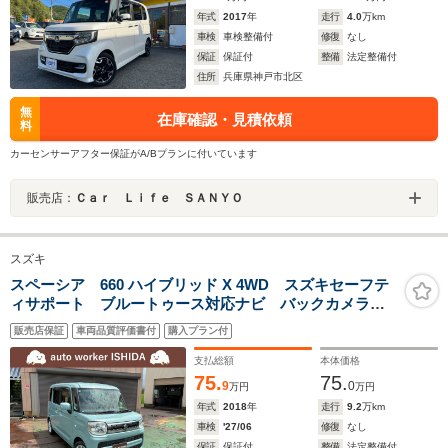
年式
2017
年
走行
4.0
万km
車検
車検整備付
修復
なし
保証
保証付
整備
法定整備付
住所
兵庫県神戸市北区
無
在庫確認・見積依頼
料
カーセンサーアフター保証がA/Bプランに付いています
販売店：
Ｃａｒ Ｌｉｆｅ ＳＡＮＹＯ
スズキ
スペーシア 660 ハイブリッド X 4WD スズキセーフテ
ィサポート ブルートゥース対応ナビ バックカメラ
スマートキー 両側電動スライドドア シートヒーター
販売店保証
車両品質評価書付
購入プラン付
支払総額
本体価格
75.
75.
9
0
万円
万円
年式
2018
年
走行
9.2
万km
車検
'27/06
修復
なし
保証
保証付
整備
法定整備付