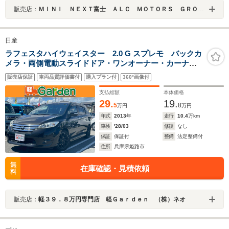
販売店：
ＭＩＮＩ ＮＥＸＴ富士 ＡＬＣ ＭＯＴＯＲＳ ＧＲＯＵＰ
日産
ラフェスタハイウェイスター 2.0 G スプレモ バックカ
メラ・両側電動スライドドア・ワンオーナー・カーナ
ビ・Bluetooth・フルセグTV・CD/DVD再生・下取直売・
販売店保証
車両品質評価書付
購入プラン付
360°画像付
アイドリングストップ・3列シート・ベンチシート・ルー
ムクリーニング!
支払総額
本体価格
29.
19.
5
8
万円
万円
年式
2013
年
走行
10.4
万km
車検
'28/03
修復
なし
保証
保証付
整備
法定整備付
住所
兵庫県姫路市
無
在庫確認・見積依頼
料
販売店：
軽３９．８万円専門店 軽Ｇａｒｄｅｎ （株）ネオ