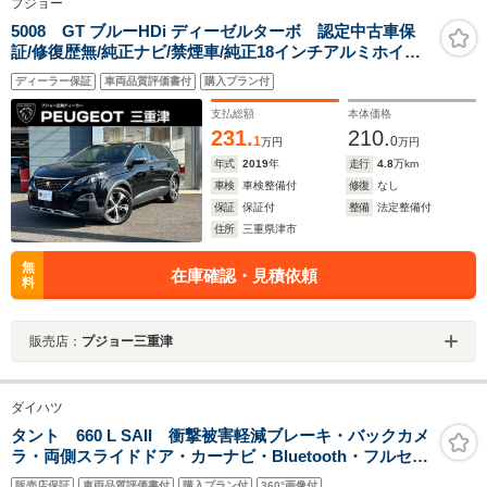
プジョー
5008 GT ブルーHDi ディーゼルターボ 認定中古車保
証/修復歴無/純正ナビ/禁煙車/純正18インチアルミホイー
ル/ETC/コントロール/LEDヘッドライト/バックモニター/
ディーラー保証
車両品質評価書付
購入プラン付
ブラインドスポットモニター/ルーフレール
支払総額
本体価格
231.
210.
1
0
万円
万円
年式
2019
年
走行
4.8
万km
車検
車検整備付
修復
なし
保証
保証付
整備
法定整備付
住所
三重県津市
無
在庫確認・見積依頼
料
販売店：
プジョー三重津
ダイハツ
タント 660 L SAII 衝撃被害軽減ブレーキ・バックカメ
ラ・両側スライドドア・カーナビ・Bluetooth・フルセグ
TV・CD/DVD再生・禁煙車・アイドリングストップ・ベ
販売店保証
車両品質評価書付
購入プラン付
360°画像付