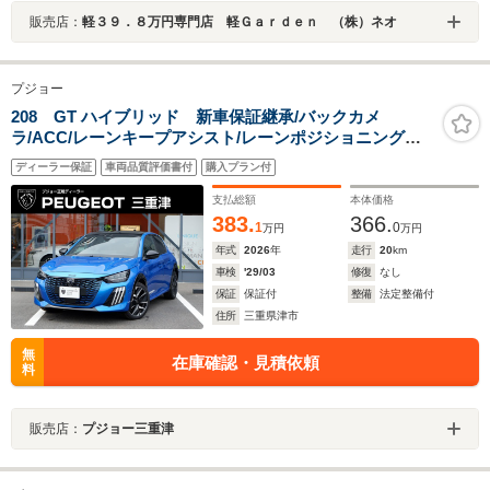
販売店：
軽３９．８万円専門店 軽Ｇａｒｄｅｎ （株）ネオ
プジョー
208 GT ハイブリッド 新車保証継承/バックカメ
ラ/ACC/レーンキープアシスト/レーンポジショニングア
シスト/ブラインドスポットモニター/LEDヘッドライト/フ
ディーラー保証
車両品質評価書付
購入プラン付
ロント・バックソナー/アップルカープレイ/アンドロイド
オート
支払総額
本体価格
383.
366.
1
0
万円
万円
年式
2026
年
走行
20
km
車検
'29/03
修復
なし
保証
保証付
整備
法定整備付
住所
三重県津市
無
在庫確認・見積依頼
料
販売店：
プジョー三重津