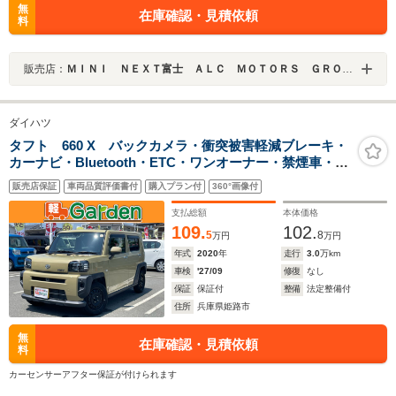
無
在庫確認・見積依頼
料
販売店：
ＭＩＮＩ ＮＥＸＴ富士 ＡＬＣ ＭＯＴＯＲＳ ＧＲＯＵＰ
ダイハツ
タフト 660 X バックカメラ・衝突被害軽減ブレーキ・
カーナビ・Bluetooth・ETC・ワンオーナー・禁煙車・フ
ルセグTV・CD/DVD再生・スマートキー&プッシュスター
販売店保証
車両品質評価書付
購入プラン付
360°画像付
ト・ベンチシート・ルームクリーニング
支払総額
本体価格
109.
102.
5
8
万円
万円
年式
2020
年
走行
3.0
万km
車検
'27/09
修復
なし
保証
保証付
整備
法定整備付
住所
兵庫県姫路市
無
在庫確認・見積依頼
料
カーセンサーアフター保証が付けられます