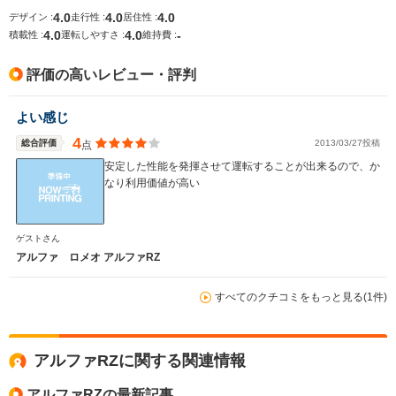
4.0
4.0
4.0
デザイン :
走行性 :
居住性 :
4.0
4.0
-
積載性 :
運転しやすさ :
維持費 :
評価の高いレビュー・評判
よい感じ
4
総合評価
2013/03/27投稿
点
安定した性能を発揮させて運転することが出来るので、か
なり利用価値が高い
ゲストさん
アルファ ロメオ アルファRZ
すべてのクチコミをもっと見る(1件)
アルファRZに関する関連情報
アルファRZの最新記事