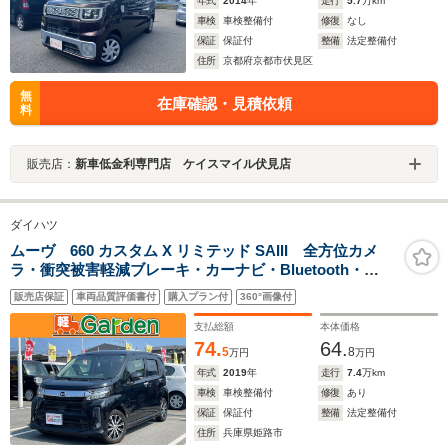
年式
2014
年
走行
5.7
万km
車検
車検整備付
修復
なし
保証
保証付
整備
法定整備付
住所
京都府京都市伏見区
無
在庫確認・見積依頼
料
販売店：
新車低金利専門店 ケイスマイル伏見店
ダイハツ
ムーヴ 660 カスタム X リミテッド SAIII 全方位カメ
ラ・衝突被害軽減ブレーキ・カーナビ・Bluetooth・
ETC・禁煙車・フルセグTV・CD/DVD再生・スマートキ
販売店保証
車両品質評価書付
購入プラン付
360°画像付
ー&プッシュスタート・ベンチシート・ルームクリーニン
グ
支払総額
本体価格
74.
64.
5
8
万円
万円
年式
2019
年
走行
7.4
万km
車検
車検整備付
修復
あり
保証
保証付
整備
法定整備付
住所
兵庫県姫路市