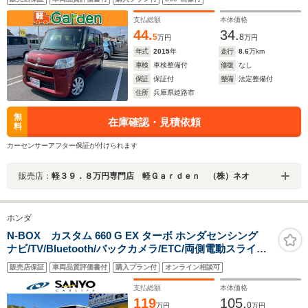
ンチシート・ルームクリーニング!
支払総額
本体価格
44.
34.
5
8
万円
万円
年式
2015
年
走行
8.6
万km
車検
車検整備付
修復
なし
保証
保証付
整備
法定整備付
住所
兵庫県姫路市
無
在庫確認・見積依頼
料
カーセンサーアフター保証が付けられます
販売店：
軽３９．８万円専門店 軽Ｇａｒｄｅｎ （株）ネオ
ホンダ
N-BOX カスタム 660 G EX ターボ ホンダセンシング
ナビ/TV/Bluetooth/バックカメラ/ETC/両側電動スライド
ドア/ターボ/ホンダセンシング
販売店保証
車両品質評価書付
購入プラン付
オンライン相談可
支払総額
本体価格
119
105.
0
万円
万円