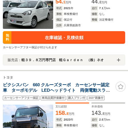
54.
44.
5
8
万円
万円
年式
2021
年
走行
7.1
万km
車検
車検整備付
修復
なし
保証
保証付
整備
法定整備付
住所
兵庫県姫路市
無
在庫確認・見積依頼
料
カーセンサーアフター保証が付けられます
販売店：
軽３９．８万円専門店 軽Ｇａｒｄｅｎ （株）ネオ
トヨタ
ピクシスバン 660 クルーズターボ カーセンサー認定
車 ターボモデル LEDヘッドライト 両側電動スライ
ドドア 純正ナビ Bluetooth Bカメラ ETC2.0
カーセンサーアフター保証
車両品質評価書付
購入プラン付
360°画像付
支払総額
本体価格
158.
143.
8
8
万円
万円
年式
2023
年
走行
2.0
万km
車検
車検整備付
修復
なし