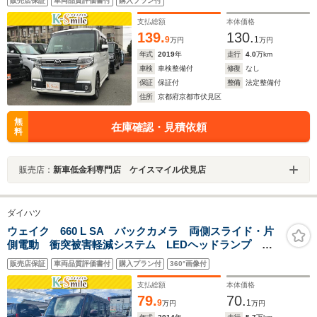
販売店保証
車両品質評価書付
購入プラン付
クハイビーム オートライト LEDヘッドランプ アイ
ドリングストップ スマートキー
支払総額
本体価格
139.
130.
9
1
万円
万円
年式
2019
年
走行
4.0
万km
車検
車検整備付
修復
なし
保証
保証付
整備
法定整備付
住所
京都府京都市伏見区
無
在庫確認・見積依頼
料
販売店：
新車低金利専門店 ケイスマイル伏見店
ダイハツ
ウェイク 660 L SA バックカメラ 両側スライド・片
側電動 衝突被害軽減システム LEDヘッドランプ ス
マートキー アイドリングストップ 電動格納ミラー
販売店保証
車両品質評価書付
購入プラン付
360°画像付
ベンチシート CVT 盗難防止システム ABS CD
ESC
支払総額
本体価格
79.
70.
9
1
万円
万円