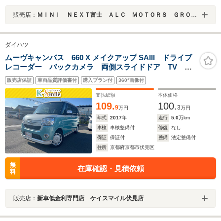
販売店：
ＭＩＮＩ ＮＥＸＴ富士 ＡＬＣ ＭＯＴＯＲＳ ＧＲＯＵＰ
ダイハツ
ムーヴキャンバス 660 X メイクアップ SAIII ドライブ
レコーダー バックカメラ 両側スライドドア TV ク
リアランスソナー 衝突被害軽減システム オートマチ
販売店保証
車両品質評価書付
購入プラン付
360°画像付
ックハイビーム スマートキー アイドリングストッ
プ 電動格納ミラー CVT ベンチシート
支払総額
本体価格
109.
100.
9
3
万円
万円
年式
2017
年
走行
5.0
万km
車検
車検整備付
修復
なし
保証
保証付
整備
法定整備付
住所
京都府京都市伏見区
無
在庫確認・見積依頼
料
販売店：
新車低金利専門店 ケイスマイル伏見店