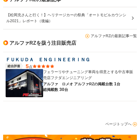
【松岡充さんと行く！】ヘリテージカーの祭典「オートモビルカウンシ
ル2021」レポート（後編）
アルファRZの最新記事一覧
アルファRZを扱う注目販売店
ＦＵＫＵＤＡ ＥＮＧＩＮＥＥＲＩＮＧ
5
総合評価
点
フェラーリやチューニング車両を得意とする中古車販
売店フクダエンジニアリング
1
アルファ ロメオ アルファRZの
掲載台数
台
30
総掲載数
台
ページトップへ