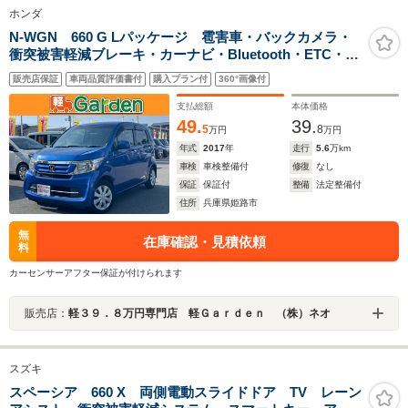
ホンダ
N-WGN 660 G Lパッケージ 雹害車・バックカメラ・
衝突被害軽減ブレーキ・カーナビ・Bluetooth・ETC・
CD/DVD再生・スマートキー&プッシュスタート・ベンチ
販売店保証
車両品質評価書付
購入プラン付
360°画像付
シート・ルームクリーニング
支払総額
本体価格
49.
39.
5
8
万円
万円
年式
2017
年
走行
5.6
万km
車検
車検整備付
修復
なし
保証
保証付
整備
法定整備付
住所
兵庫県姫路市
無
在庫確認・見積依頼
料
カーセンサーアフター保証が付けられます
販売店：
軽３９．８万円専門店 軽Ｇａｒｄｅｎ （株）ネオ
スズキ
スペーシア 660 X 両側電動スライドドア TV レーン