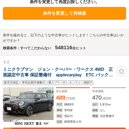
条件を変更して再度お探しください。
条件を変更して再検索
条件を緩めると、以下のような中古車がヒットします！こちらの中古車はいか
がですか？
548116
検索条件：すべてこだわらない
台ヒット
ミニ
ミニクラブマン ジョン・クーパー・ワークス 4WD 正
規認定中古車 保証整備付 applecarplay ETC バックカ
メラ 衝突軽減ブレーキ アイドリングストップ 障害物ソナ
販売店保証
車両品質評価書付
購入プラン付
オンライン相談可
ー アクティブクルコン LEDライト 純正ホイール
支払総額
本体価格
489.
470.
7
0
万円
万円
年式
2022
年
走行
1.3
万km
車検
'27/12
修復
なし
保証
保証付
整備
法定整備付
住所
静岡県富士市