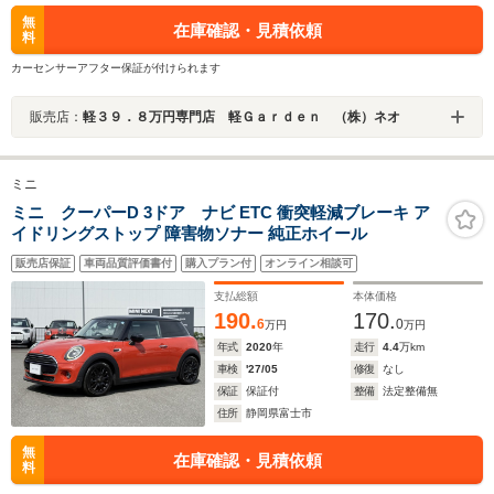
無
在庫確認・見積依頼
料
カーセンサーアフター保証が付けられます
販売店：
軽３９．８万円専門店 軽Ｇａｒｄｅｎ （株）ネオ
ミニ
ミニ クーパーD 3ドア ナビ ETC 衝突軽減ブレーキ ア
イドリングストップ 障害物ソナー 純正ホイール
販売店保証
車両品質評価書付
購入プラン付
オンライン相談可
支払総額
本体価格
190.
170.
6
0
万円
万円
年式
2020
年
走行
4.4
万km
車検
'27/05
修復
なし
保証
保証付
整備
法定整備無
住所
静岡県富士市
無
在庫確認・見積依頼
料