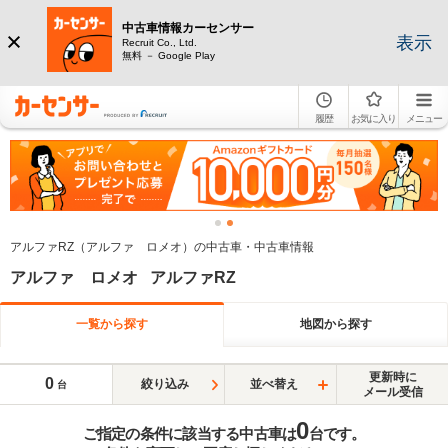
中古車情報カーセンサー
表示
Recruit Co., Ltd.
無料 － Google Play
履歴
お気に入り
メニュー
アルファRZ（アルファ ロメオ）の中古車・中古車情報
アルファ ロメオ アルファRZ
一覧から探す
地図から探す
更新時に
0
絞り込み
並べ替え
台
メール受信
0
ご指定の条件に該当する中古車は
台です。