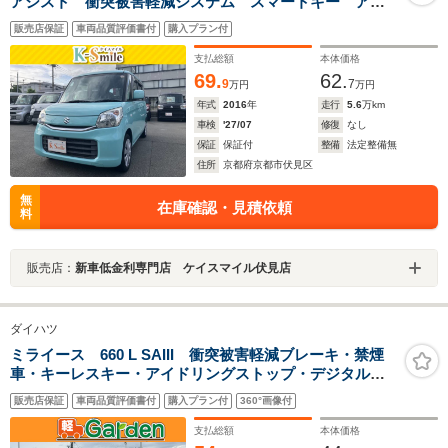
アシスト 衝突被害軽減システム スマートキー アイ
ドリングストップ 電動格納ミラー シートヒーター
販売店保証
車両品質評価書付
購入プラン付
ベンチシート CVT 盗難防止システム ABS ESC
CD
支払総額
本体価格
69.
62.
9
7
万円
万円
年式
2016
年
走行
5.6
万km
車検
'27/07
修復
なし
保証
保証付
整備
法定整備無
住所
京都府京都市伏見区
無
在庫確認・見積依頼
料
販売店：
新車低金利専門店 ケイスマイル伏見店
ダイハツ
ミライース 660 L SAIII 衝突被害軽減ブレーキ・禁煙
車・キーレスキー・アイドリングストップ・デジタルメ
ーター
販売店保証
車両品質評価書付
購入プラン付
360°画像付
支払総額
本体価格