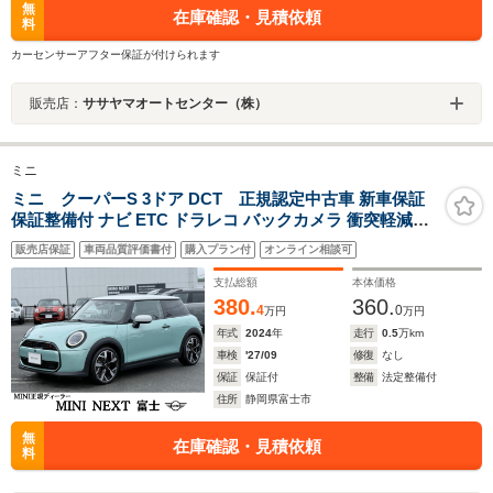
無
在庫確認・見積依頼
料
カーセンサーアフター保証が付けられます
販売店：
ササヤマオートセンター（株）
ミニ
ミニ クーパーS 3ドア DCT 正規認定中古車 新車保証
保証整備付 ナビ ETC ドラレコ バックカメラ 衝突軽減ブ
レーキ アイドリングストップ 障害物ソナー 車線キープ A
販売店保証
車両品質評価書付
購入プラン付
オンライン相談可
クルコン
支払総額
本体価格
380.
360.
4
0
万円
万円
年式
2024
年
走行
0.5
万km
車検
'27/09
修復
なし
保証
保証付
整備
法定整備付
住所
静岡県富士市
無
在庫確認・見積依頼
料