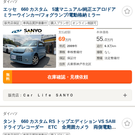
ダイハツ
エッセ 660 カスタム 5速マニュアル/純正エアロ/ドア
ミラーウインカー/フォグランプ/電動格納ミラー
販売店保証
車両品質評価書付
購入プラン付
オンライン相談可
支払総額
本体価格
69
55.
0
万円
万円
年式
2009
年
走行
6.3
万km
車検
車検整備付
修復
なし
保証
保証付
整備
法定整備付
住所
兵庫県神戸市北区
無
在庫確認・見積依頼
料
販売店：
Ｃａｒ Ｌｉｆｅ ＳＡＮＹＯ
ダイハツ
タント 660 カスタム RS トップエディション VS SAIII
ドライブレコーダー ETC 全周囲カメラ 両側電動ス
ライドドア TV 衝突被害軽減システム オートマチッ