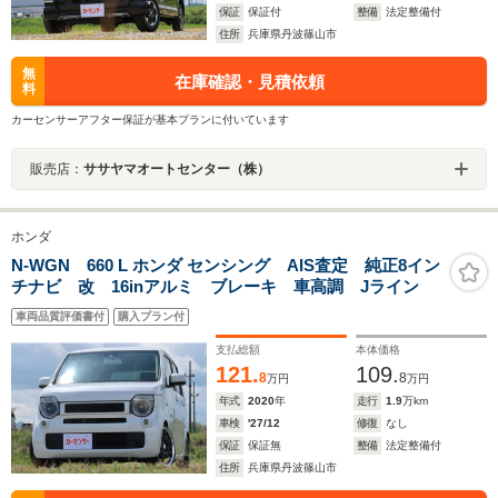
保証
保証付
整備
法定整備付
住所
兵庫県丹波篠山市
無
在庫確認・見積依頼
料
カーセンサーアフター保証が基本プランに付いています
販売店：
ササヤマオートセンター（株）
ホンダ
N-WGN 660 L ホンダ センシング AIS査定 純正8イン
チナビ 改 16inアルミ ブレーキ 車高調 Jライン
車両品質評価書付
購入プラン付
支払総額
本体価格
121.
109.
8
8
万円
万円
年式
2020
年
走行
1.9
万km
車検
'27/12
修復
なし
保証
保証無
整備
法定整備付
住所
兵庫県丹波篠山市