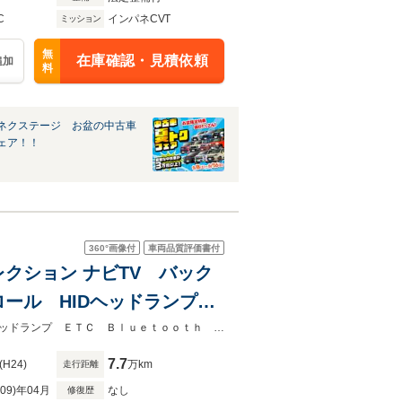
C
インパネCVT
ミッション
無
在庫確認・見積依頼
追加
料
ネクステージ お盆の中古車
ェア！！
360°
画像付
車両品質評価書付
レクション ナビTV バック
ロール HIDヘッドランプ
ットライト ビルトインテーブ
ナビＴＶ バックカメラ パワースライドドア クルーズコントロールＨＩＤヘッドランプ ＥＴＣ Ｂｌｕｅｔｏｏｔｈ 横滑り防止 カーゴスポットライト ビルトインテーブル
7.7
(H24)
万km
走行距離
R09)年04月
なし
修復歴