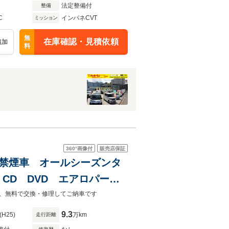
法定整備付
整備
C
インパネCVT
ミッション
無
在庫確認・見積依頼
追加
料
360°
画像付
販売店保証
ー 禁煙車 オールシーズンタ
CD DVD エアロパー
C アイドリングストップ
、無料で交換・修理してご納車です
9.3
(H25)
万km
走行距離