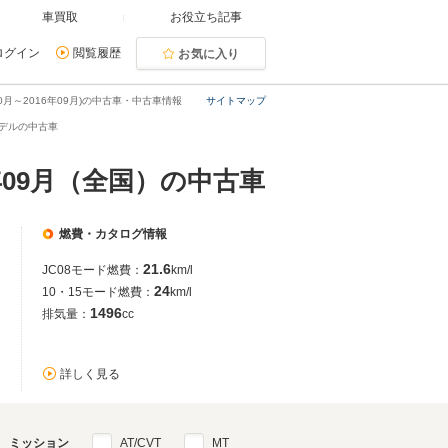
車買取
お役立ち記事
ログイン
閲覧履歴
お気に入り
0月～2016年09月)の中古車・中古車情報
サイトマップ
月モデルの中古車
年09月（全国）の中古車
燃費・カタログ情報
21.6
JC08モード燃費：
km/l
24
10・15モード燃費：
km/l
1496
排気量：
cc
詳しく見る
ミッション
AT/CVT
MT