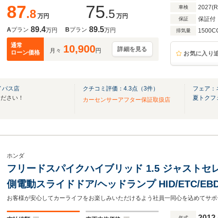
87
75
2027(
車検
.8
.5
万円
万円
保証付
保証
89.4
89.5
A
プラン
B
プラン
万円
万円
1500C
排気量
通常
10,900
詳細を見る
月々
円
ローン価格
お気に入り
イパス店
クチコミ評価：
4.3
点（
3
件）
フェア：
ください！
夏トクフ
カーセンサーアフター保証取扱店
ホンダ
フリードスパイクハイブリッド 1.5 ジャストセレ
側電動スライドドア/ヘッドランプ HID/ETC/EB
イドリングストップ/バックモニター/ワンセグTV/
2012
年式