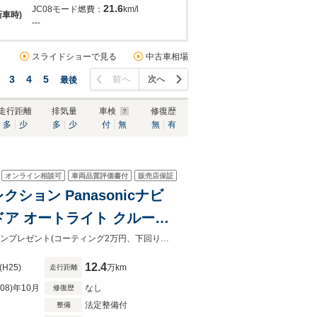
21.6
JC08モード燃費：
km/l
新車時)
---
スライドショーで見る
中古車相場
3
4
5
前へ
次へ
最後
走行距離
排気量
車検
修復歴
多
少
多
少
付
無
無
有
オンライン相談可
車両品質評価書付
販売店保証
ション Panasonicナビ
ドドア オートライト クルーズ
全車価格見直し行いました！7月末まで限定イベント開催中！最大5万円オプションプレゼント(コーティング2万円、下回り防錆１万円、各メンテナンスパック２万円）
12.4
(H25)
万km
走行距離
R08)年10月
なし
修復歴
法定整備付
整備