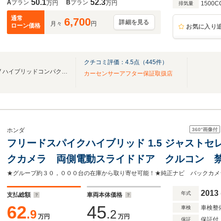
50.1
52.3
A
プラン
B
プラン
万円
万円
1500C
排気量
通常
6,700
詳細を見る
月々
円
ローン価格
お気に入り
クチコミ評価：
4.5
点（
445
件）
総在庫４５０台！ミニバンSUV ハイブリッドコンパクト 軽自動車 全てお任せ下さい！
カーセンサーアフター保証取扱店
360°
画像付
ホンダ
フリードスパイクハイブリッド 1.5 ジャストセ
クカメラ 両側電動スライドドア クルコン 禁
ライト フルセグ Bluetooth再生 ETC 
2013
年式
支払総額
車両本体価格
62
45
車検整
車検
.9
.2
万円
万円
保証付
保証