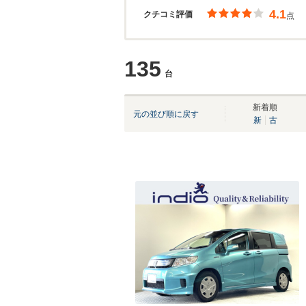
4.1
クチコミ評価
点
135
台
新着順
元の並び順に戻す
新
古