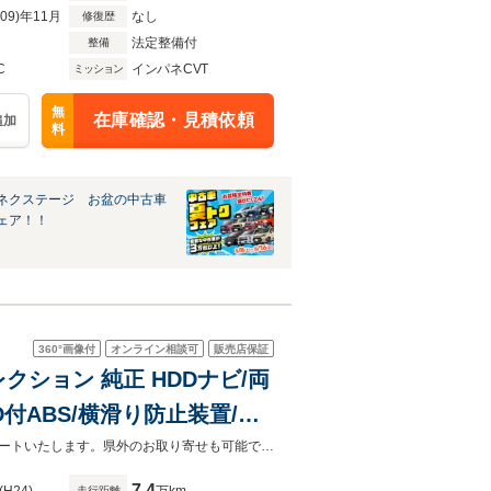
R09)年11月
なし
修復歴
法定整備付
整備
C
インパネCVT
ミッション
無
在庫確認・見積依頼
追加
料
ネクステージ お盆の中古車
ェア！！
360°
画像付
オンライン相談可
販売店保証
クション 純正 HDDナビ/両
D付ABS/横滑り防止装置/ア
DVD/エアバッグ 運転席
お客様が安心してカーライフをお楽しみいただけるよう社員一同心を込めてサポートいたします。県外のお取り寄せも可能です！是非お気軽にご相談ください。
7.4
走行距離