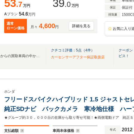
53
39
車検整
車検
.7
.0
万円
万円
保証付
保証
54.6
A
プラン
万円
1500C
排気量
通常
4,600
詳細を見る
月々
円
ローン価格
お気に入り
クチコミ評価：
5
点（
4
件）
クーポン
乗り替えのお客様や友人・知人からの買取車両の中から厳選して良い物のみ販売中！
ビス！
カーセンサーアフター保証取扱店
ホンダ
フリードスパイクハイブリッド 1.5 ジャスト
純正SDナビ バックカメラ 寒冷地仕様 ハー
ド ETC クルコン 純正15インチアルミ オ
生 フルセグ
2012
年式
支払総額
車両本体価格