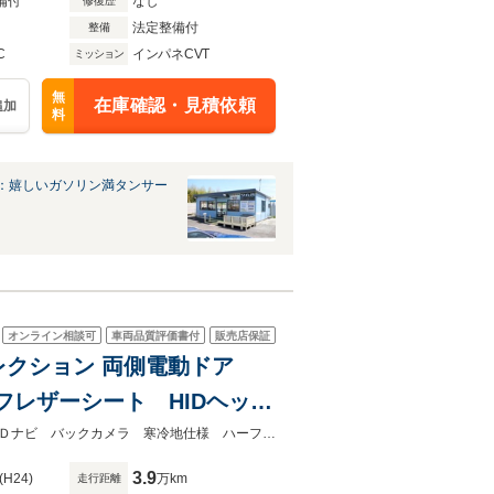
備付
なし
修復歴
法定整備付
整備
C
インパネCVT
ミッション
無
在庫確認・見積依頼
追加
料
：嬉しいガソリン満タンサー
オンライン相談可
車両品質評価書付
販売店保証
セレクション 両側電動ドア
フレザーシート HIDヘッ
ートエアコン CD DVD再
★グループ約３０，０００台の在庫から取り寄せ可能！★両側電動ドア 純正ＳＤナビ バックカメラ 寒冷地仕様 ハーフレザーシート ＨＩＤヘッド ＥＴＣ クル
3.9
(H24)
万km
走行距離