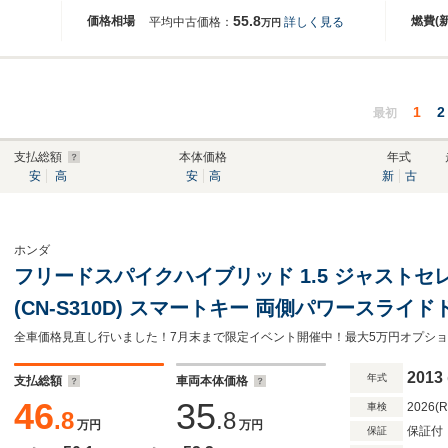
55.8
価格相場
燃費(
平均中古価格：
詳しく見る
万円
1
2
最初
支払総額
本体価格
年式
安
高
安
高
新
古
ホンダ
フリードスパイクハイブリッド 1.5 ジャストセレク
(CN-S310D) スマートキー 両側パワースライ
コントロール ETC 横滑り防止
2013
年式
支払総額
車両本体価格
46
35
2026(
車検
.8
.8
万円
万円
保証付
保証