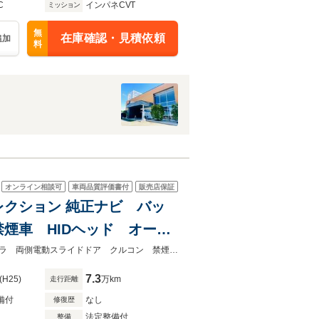
C
インパネCVT
ミッション
無
在庫確認・見積依頼
追加
料
オンライン相談可
車両品質評価書付
販売店保証
レクション 純正ナビ バッ
煙車 HIDヘッド オート
オートエアコン スマートキー
★グループ約３０，０００台の在庫から取り寄せ可能！★純正ナビ バックカメラ 両側電動スライドドア クルコン 禁煙車 ＨＩＤヘッド オートライト フルセグ
7.3
(H25)
万km
走行距離
備付
なし
修復歴
法定整備付
整備