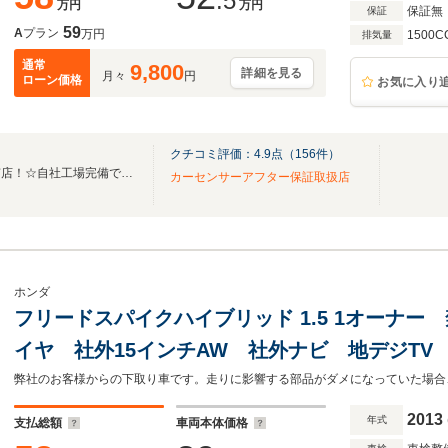
.5
万円
万円
保証無
保証
59
A
プラン
万円
1500C
排気量
通常
9,800
詳細を見る
月々
円
ローン価格
お気に入り
クチコミ評価：
4.9
点（
156
件）
売り買い安心カーセブン札幌南店！☆自社工場完備でご納車後も安心サポート☆
カーセンサーアフター保証取扱店
ホンダ
フリードスパイクハイブリッド 1.5 1オーナ
イヤ 社外15インチAW 社外ナビ 地デジTV 
ツ ウインカードアミラー バックカメラ ET
弊社のお客様からの下取り車です。走りに影響する部品がダメになっていた場合
2013
年式
支払総額
車両本体価格