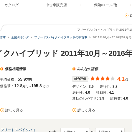
カタログ
中古車販売店
保険/ローン/他
フリードスパイクハイブリッド(2011年1
古車
全国のホンダ
フリードスパイクハイブリッドの中古車
2011年10月～2016年09
クハイブリッド 2011年10月～2016
価格相場情報
みんなの評価
4.1
55.9
総合評価
平均価格：
点
万円
12.8
195.8
価格帯：
万円～
万円
デザイン:
3.9
走行性:
3.8
居住性:
4.0
積載性:
4.1
運転のしやすさ:
3.9
維持費:
4.0
詳しく見る
詳しく見る
フリードスパイクハイ