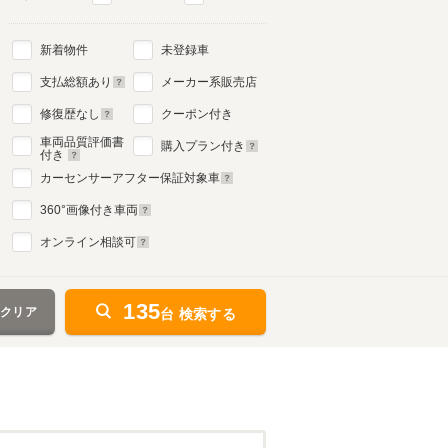
新着物件
未登録車
支払総額あり
メーカー系販売店
修復歴なし
クーポン付き
車両品質評価書
購入プラン付き
付き
カーセンサーアフター保証対象車
360
°画像付き車両
オンライン相談可
135
をクリア
台 検索する