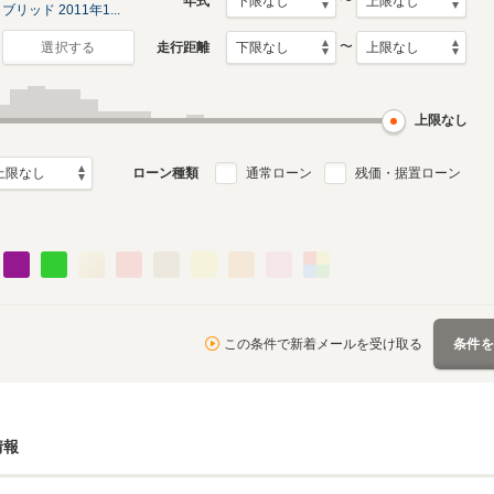
〜
年式
ブリッド 2011年1...
〜
走行距離
選択する
上限なし
ローン種類
通常ローン
残価・据置ローン
この条件で新着メールを受け取る
条件
情報