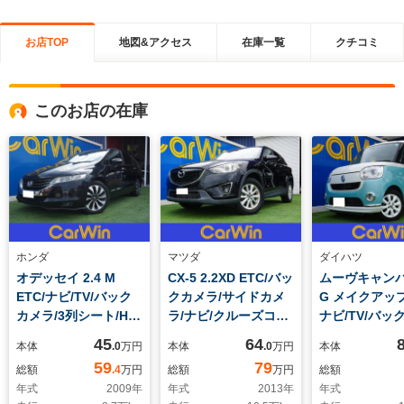
お店TOP
地図&アクセス
在庫一覧
クチコミ
このお店の在庫
ホンダ
マツダ
ダイハツ
オデッセイ 2.4 M
CX-5 2.2XD ETC/バッ
ムーヴキャンバス
ETC/ナビ/TV/バック
クカメラ/サイドカメ
G メイクアップ 
カメラ/3列シート/HID
ラ/ナビ/クルーズコン
ナビ/TV/バッ
ヘッドライト/アルミ
トロール/スマートキ
ラ/全周囲カメ
45
64
本体
.0
万円
本体
.0
万円
本体
ホイール/盗難防止装
ー/フロントフォグラ
クカメラ/両側
59
79
総額
.4
万円
総額
万円
総額
置/横滑り防止装置
ンプ/アルミホイール/
ア/レーンキー
年式
2009
年
年式
2013
年
年式
スマートキー/横滑り
スト/ワンオー