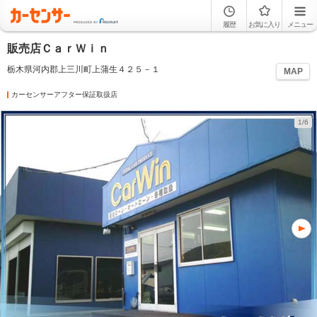
履歴
お気に入り
メニュー
販売店ＣａｒＷｉｎ
栃木県河内郡上三川町上蒲生４２５－１
MAP
カーセンサーアフター保証取扱店
1/6