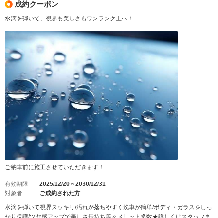
成約クーポン
水滴を弾いて、視界も美しさもワンランク上へ！
ご納車前に施工させていただきます！
有効期限
2025/12/20～2030/12/31
対象者
ご成約された方
水滴を弾いて視界スッキリ/汚れが落ちやすく洗車が簡単/ボディ・ガラスをしっ
かり保護/ツヤ感アップで美しさ長持ち等々メリット多数★詳しくはスタッフま