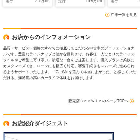
走行
8.7
万km
走行
10.5
万km
走行
1
防止装置/アイドリン
ラレコ/アダプ
グストップ
衝突被害軽減
在庫一覧を見る
キ/フロントフ
ンプ/横滑り防
アイドリング
お店からのインフォメーション
品質・サービス・価格のすべてに徹底してこだわる中古車のプロフェッショナ
ルです。豊富なラインナップと確かな目利きで、お客様一人ひとりのライフス
タイルやご希望に寄り添い、最適な一台をご提案します。購入プランは柔軟に
カスタマイズでき、ローンにも幅広く対応。審査手続きもスムーズに進められ
るようサポートいたします。「CarWinを選んで本当によかった」と感じていた
だける、満足度の高いカーライフ体験をお届けします！
販売店ＣａｒＷｉｎのページTOPへ
お店紹介ダイジェスト