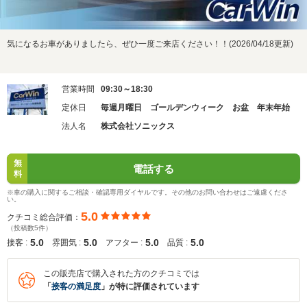
気になるお車がありましたら、ぜひ一度ご来店ください！！(2026/04/18更新)
営業時間
09:30～18:30
定休日
毎週月曜日 ゴールデンウィーク お盆 年末年始
法人名
株式会社ソニックス
無
電話する
料
※車の購入に関するご相談・確認専用ダイヤルです。その他のお問い合わせはご遠慮くださ
い。
5.0
クチコミ総合評価：
（投稿数5件）
5.0
5.0
5.0
5.0
接客 :
雰囲気 :
アフター :
品質 :
この販売店で購入された方のクチコミでは
「
接客の満足度
」が特に評価されています