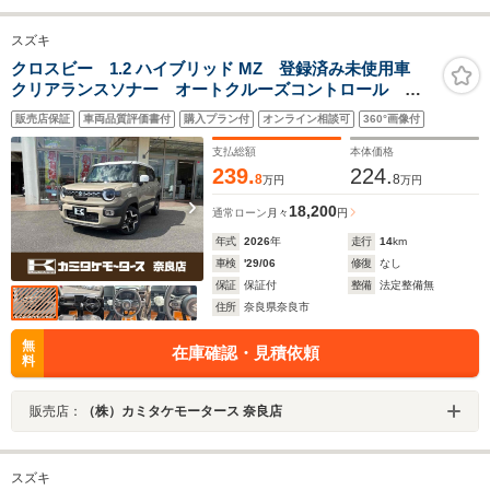
スズキ
クロスビー 1.2 ハイブリッド MZ 登録済み未使用車
クリアランスソナー オートクルーズコントロール レ
ーンアシスト 衝突被害軽減システム オートライト
販売店保証
車両品質評価書付
購入プラン付
オンライン相談可
360°画像付
LEDヘッドランプ アルミホイール スマートキー ア
イドリングストップ
支払総額
本体価格
239.
224.
8
8
万円
万円
18,200
通常ローン
月々
円
年式
2026
年
走行
14
km
車検
'29/06
修復
なし
保証
保証付
整備
法定整備無
住所
奈良県奈良市
無
在庫確認・見積依頼
料
販売店：
（株）カミタケモータース 奈良店
スズキ