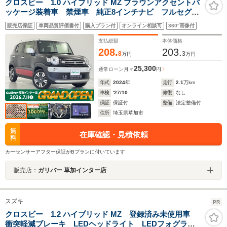
クロスビー 1.0 ハイブリッド MZ ブラウンアクセントパ
ッケージ装着車 禁煙車 純正8インチナビ フルセグ
TV Bluetooth 全方位カメラ スズキセーフティサポー
販売店保証
車両品質評価書付
購入プラン付
オンライン相談可
360°画像付
ト ハーフレザーシート シートヒーター 純正AW パ
ドルシフト ビルトインETC ドラレコ LEDライト
支払総額
本体価格
208.
203.
8
3
万円
万円
25,300
通常ローン
月々
円
年式
2024
年
走行
2.1
万km
車検
'27/10
修復
なし
保証
保証付
整備
法定整備付
住所
埼玉県草加市
無
在庫確認・見積依頼
料
カーセンサーアフター保証がBプランに付いています
販売店：
ガリバー 草加インター店
スズキ
PR
クロスビー 1.2 ハイブリッド MZ 登録済み未使用車
衝突軽減ブレーキ LEDヘッドライト LEDフォグラン