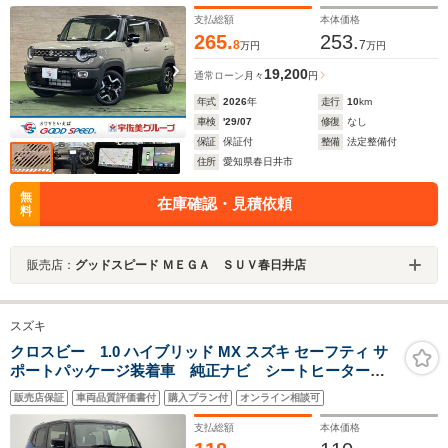
ル/ブラインドスポットモニター/パドルシフト/HDMIポー
ト/クリアランスソナー/Bluetooth接続
支払総額
本体価格
265.
253.
8
7
万円
万円
19,200
通常ローン
月々
円
年式
2026
年
走行
10
km
車検
'29/07
修復
なし
保証
保証付
整備
法定整備付
住所
愛知県春日井市
無
在庫確認・見積依頼
料
販売店：
グッドスピード ＭＥＧＡ ＳＵＶ春日井店
スズキ
クロスビー 1.0 ハイブリッド MX スズキ セーフティ サ
ポートパッケージ装着車 純正ナビ シートヒーター
ETC 禁煙 バックカメラ ドラレコ パドルシフト
販売店保証
車両品質評価書付
購入プラン付
オンライン相談可
フルセグTV デュアルセンサーブレーキ 衝突軽減
LEDオートライト パーキングセンサー 純正フロアマ
支払総額
本体価格
ット ツートンカラー