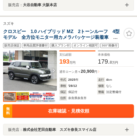
販売店：
大谷自動車 大阪本店
スズキ
クロスビー 1.0 ハイブリッド MZ 2トーンルーフ 4型
モデル 全方位モニター用カメラパッケージ装着車 ス
ズキ保証付 デュアルカメラブレーキサポート リヤパ
販売店保証
車両品質評価書付
購入プラン付
オンライン相談可
360°画像付
ーキングセンサー アダプティブクルーズコントロー
ル LEDヘッドランプ
支払総額
本体価格
193
179.
8
万円
万円
20,900
通常ローン
月々
円
年式
2025
年
走行
4
km
車検
'28/12
修復
なし
保証
保証付
整備
法定整備付
住所
奈良県奈良市
無
在庫確認・見積依頼
料
販売店：
株式会社芝田自動車 スズキ奈良スマイル店