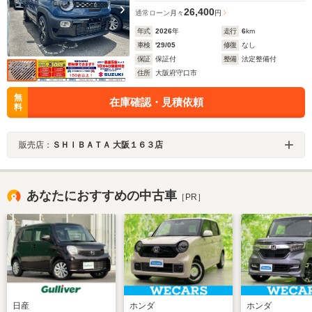
26,400
通常ローン
月々
円
年式
2026
年
走行
6
km
車検
'29/05
修復
なし
保証
保証付
整備
法定整備付
住所
大阪府守口市
無
在庫確認・見積依頼
料
販売店：
ＳＨＩＢＡＴＡ 大阪１６３店
あなたにおすすめの中古車
［PR］
日産
ホンダ
ホンダ