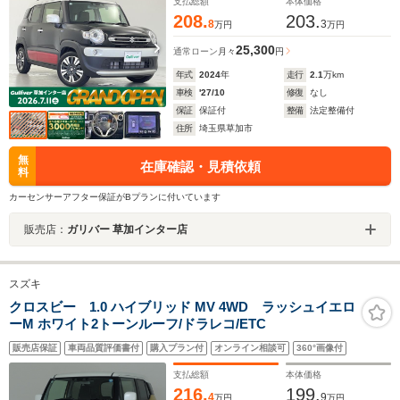
ドルシフト ビルトインETC ドラレコ LEDライト
支払総額
本体価格
208.
203.
8
3
万円
万円
25,300
通常ローン
月々
円
年式
2024
年
走行
2.1
万km
車検
'27/10
修復
なし
保証
保証付
整備
法定整備付
住所
埼玉県草加市
無
在庫確認・見積依頼
料
カーセンサーアフター保証がBプランに付いています
販売店：
ガリバー 草加インター店
スズキ
クロスビー 1.0 ハイブリッド MV 4WD ラッシュイエロ
ーM ホワイト2トーンルーフ/ドラレコ/ETC
販売店保証
車両品質評価書付
購入プラン付
オンライン相談可
360°画像付
支払総額
本体価格
216.
199.
4
9
万円
万円