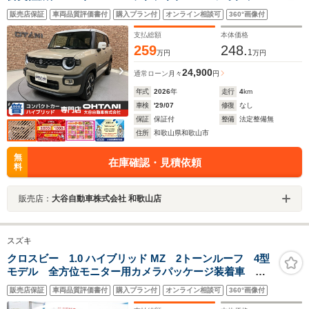
プ オートクルーズ キーフリー オートエアコン ア
販売店保証
車両品質評価書付
購入プラン付
オンライン相談可
360°画像付
ルミホイール コーナーセンサー 電子パーキング
支払総額
本体価格
259
248.
1
万円
万円
24,900
通常ローン
月々
円
年式
2026
年
走行
4
km
車検
'29/07
修復
なし
保証
保証付
整備
法定整備無
住所
和歌山県和歌山市
無
在庫確認・見積依頼
料
販売店：
大谷自動車株式会社 和歌山店
スズキ
クロスビー 1.0 ハイブリッド MZ 2トーンルーフ 4型
モデル 全方位モニター用カメラパッケージ装着車 ス
ズキ保証付 デュアルカメラブレーキサポート リヤパ
販売店保証
車両品質評価書付
購入プラン付
オンライン相談可
360°画像付
ーキングセンサー アダプティブクルーズコントロー