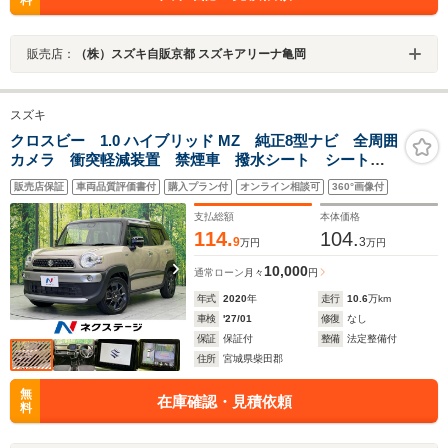
料
販売店：
（株）スズキ自販京都 スズキアリーナ亀岡
スズキ
クロスビー 1.0 ハイブリッド MZ 純正8型ナビ 全周囲
カメラ 衝突軽減装置 禁煙車 撥水シート シートヒ
ーター ドラレコ コーナーセンサー スマートキー
販売店保証
車両品質評価書付
購入プラン付
オンライン相談可
360°画像付
ETC クルコン オートハイビーム 車線逸脱警報
Bluetooth接続
支払総額
本体価格
114.
104.
9
3
万円
万円
10,000
通常ローン
月々
円
年式
2020
年
走行
10.6
万km
車検
'27/01
修復
なし
保証
保証付
整備
法定整備付
住所
宮城県柴田郡
無
在庫確認・見積依頼
料