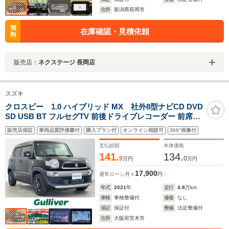
住所
新潟県長岡市
無
在庫確認・見積依頼
料
販売店：
ネクステージ 長岡店
スズキ
クロスビー 1.0 ハイブリッド MX 社外8型ナビCD DVD
SD USB BT フルセグTV 前後ドライブレコーダー 前席シ
ートヒーター アイドリングストップ スマートキー 純正フ
販売店保証
車両品質評価書付
購入プラン付
オンライン相談可
360°画像付
ロアマット ステアリングスイッチ パドルシフト ETC オ
ートライト プッシュスタート
支払総額
本体価格
141.
134.
9
0
万円
万円
17,900
通常ローン
月々
円
年式
2021
年
走行
4.8
万km
車検
車検整備付
修復
なし
保証
保証付
整備
法定整備付
住所
大阪府茨木市