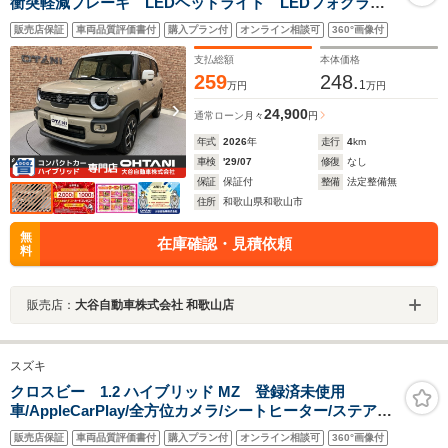
衝突軽減ブレーキ LEDヘッドライト LEDフォグラン
プ オートクルーズ キーフリー オートエアコン ア
販売店保証
車両品質評価書付
購入プラン付
オンライン相談可
360°画像付
ルミホイール コーナーセンサー 電子パーキング
支払総額
本体価格
259
248.
1
万円
万円
24,900
通常ローン
月々
円
年式
2026
年
走行
4
km
車検
'29/07
修復
なし
保証
保証付
整備
法定整備無
住所
和歌山県和歌山市
無
在庫確認・見積依頼
料
販売店：
大谷自動車株式会社 和歌山店
スズキ
クロスビー 1.2 ハイブリッド MZ 登録済未使用
車/AppleCarPlay/全方位カメラ/シートヒーター/ステアリ
ングヒーター/フルセグTV/レーダークルーズコントロー
販売店保証
車両品質評価書付
購入プラン付
オンライン相談可
360°画像付