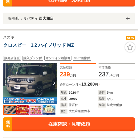
料
販売店：
リバティ 西大和店
スズキ
NEW
クロスビー 1.2 ハイブリッド MZ
販売店保証
購入プラン付
オンライン相談可
360°画像付
支払総額
本体価格
239
237.
4
万円
万円
19,200
通常ローン
月々
円
年式
2026
年
走行
5
km
車検
'29/07
修復
なし
保証
保証付
整備
法定整備無
住所
大阪府泉佐野市
無
在庫確認・見積依頼
料