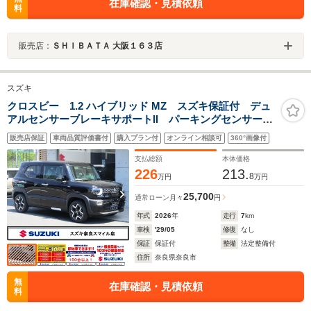
在庫確認・見積依頼
料
販売店：
ＳＨＩＢＡＴＡ 大阪１６３店
スズキ
クロスビー 1.2 ハイブリッド MZ スズキ保証付 デュ
アルセンサーブレーキサポートII パーキングセンサー
ブラインドスポットモニター アダプティブクルーズコ
販売店保証
車両品質評価書付
購入プラン付
オンライン相談可
360°画像付
ントロール LEDヘッドランプ 電動パーキングブレー
キ パドルシフト
支払総額
本体価格
226
213.
8
万円
万円
25,700
通常ローン
月々
円
年式
2026
年
走行
7
km
車検
'29/05
修復
なし
保証
保証付
整備
法定整備付
住所
奈良県奈良市
無
在庫確認・見積依頼
料