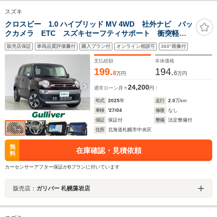
スズキ
クロスビー 1.0 ハイブリッド MV 4WD 社外ナビ バッ
クカメラ ETC スズキセーフティサポート 衝突軽
減 レーンキープアシスト レーダークルーズコントロ
販売店保証
車両品質評価書付
購入プラン付
オンライン相談可
360°画像付
ール 前後誤発進抑制 後退時ブレーキアシスト オー
トマチックハイビーム パドルシフト
支払総額
本体価格
199.
194.
8
6
万円
万円
24,200
通常ローン
月々
円
年式
2025
年
走行
2.0
万km
車検
'27/04
修復
なし
保証
保証付
整備
法定整備付
住所
北海道札幌市中央区
無
在庫確認・見積依頼
料
カーセンサーアフター保証がBプランに付いています
販売店：
ガリバー 札幌藻岩店