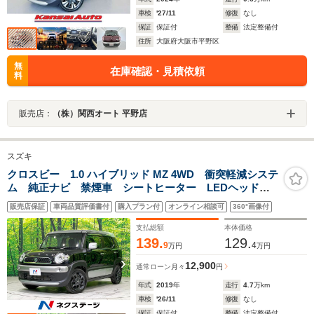
車検
'27/11
修復
なし
保証
保証付
整備
法定整備付
住所
大阪府大阪市平野区
無
在庫確認・見積依頼
料
販売店：
（株）関西オート 平野店
スズキ
クロスビー 1.0 ハイブリッド MZ 4WD 衝突軽減システ
ム 純正ナビ 禁煙車 シートヒーター LEDヘッド
ETC クルコン フルセグ Bluetooth接続 パドルシフ
販売店保証
車両品質評価書付
購入プラン付
オンライン相談可
360°画像付
ト アイドリングストップ 電動格納ミラー スマート
キー 盗難防止装置
支払総額
本体価格
139.
129.
9
4
万円
万円
12,900
通常ローン
月々
円
年式
2019
年
走行
4.7
万km
車検
'26/11
修復
なし
保証
保証付
整備
法定整備付