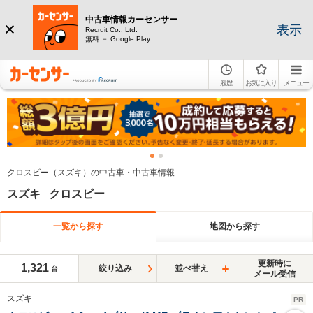
中古車情報カーセンサー
表示
Recruit Co., Ltd.
無料 － Google Play
履歴
お気に入り
メニュー
クロスビー（スズキ）の中古車・中古車情報
スズキ クロスビー
一覧から探す
地図から探す
更新時に
1,321
絞り込み
並べ替え
台
メール受信
スズキ
PR