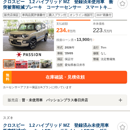
クロスビー 1.2 ハイブリッド MZ 登録済未使用車 衝
突被害軽減ブレーキ コーナーセンサー スマートキ
ー アイドリングストップ アダクティブクルーズコン
販売店保証
車両品質評価書付
購入プラン付
オンライン相談可
360°画像付
トロール LEDヘッドライト アルミホイール 電動格
納ドアミラー シートヒーター
支払総額
本体価格
234.
223.
9
5
万円
万円
13,900
残価ローン
月々
円
年式
2026
年
走行
7
km
車検
'29/05
修復
なし
保証
保証付
整備
法定整備無
住所
愛知県春日井市
無
在庫確認・見積依頼
料
カーセンサーアフター保証がAプランに付いています
販売店：
普・未使用車 パッションプラス春日井店
スズキ
クロスビー 1.2 ハイブリッド MZ 登録済み未使用車