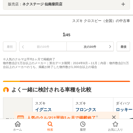
販売店：
ネクステージ 仙南柴田店
スズキ クロスビー（全国）の中古車
1
/45
最初
前の30件
次の30件
最後
※人気のクルマは平均1ヶ月で掲載終了
物件数合計1万台以上のメーカー｜算出データ期間：2024年9月～11月｜内容：物件数合計1万
台以上のメーカーのうち、掲載が終了した物件数が1,000台以上の場合
よく一緒に検討される車種を比較
スズキ
スズキ
ダイハツ
イグニス
フロンクス
ロッキー
※
人気のクルマは平均1ヶ月で掲載終了
基本情報
在庫が無くなる前にお問い合わせください
ホーム
検索
履歴
お気に入り