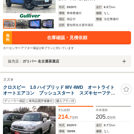
年式
2020
年
走行
6.0
万km
車検
車検整備付
修復
なし
保証
保証付
整備
法定整備付
住所
愛知県名古屋市港区
無
在庫確認・見積依頼
料
カーセンサーアフター保証がBプランに付いています
販売店：
ガリバー 名古屋茶屋店
スズキ
クロスビー 1.0 ハイブリッド MV 4WD オートライト
オートエアコン プッシュスタート スズキセーフティ
ーサポート ワンオーナー 4WD アイドリングストッ
ディーラー保証
車両品質評価書付
購入プラン付
プ 横滑り防止機能 盗難防止システム
支払総額
本体価格
214.
205.
7
0
万円
万円
年式
2025
年
走行
0.7
万km
車検
'28/06
修復
なし