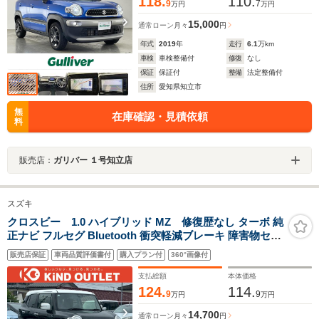
118.
110.
9
7
万円
万円
15,000
通常ローン
月々
円
年式
2019
年
走行
6.1
万km
車検
車検整備付
修復
なし
保証
保証付
整備
法定整備付
住所
愛知県知立市
無
在庫確認・見積依頼
料
販売店：
ガリバー １号知立店
スズキ
クロスビー 1.0 ハイブリッド MZ 修復歴なし ターボ 純
正ナビ フルセグ Bluetooth 衝突軽減ブレーキ 障害物セン
サー クルーズコントロール LEDヘッドライト ETC スマ
販売店保証
車両品質評価書付
購入プラン付
360°画像付
ートキー プッシュスタート シートヒーター 整備保証付
支払総額
本体価格
124.
114.
9
9
万円
万円
14,700
通常ローン
月々
円