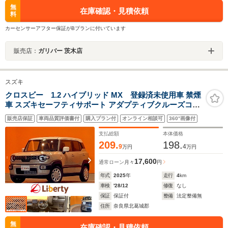
無
在庫確認・見積依頼
料
カーセンサーアフター保証がBプランに付いています
販売店：
ガリバー 茨木店
スズキ
クロスビー 1.2 ハイブリッド MX 登録済未使用車 禁煙
車 スズキセーフティサポート アダプティブクルーズコン
トロール LEDヘッドライト フォグライト スマートキー
販売店保証
車両品質評価書付
購入プラン付
オンライン相談可
360°画像付
プッシュスタート アイドリングストップ オートエアコン
支払総額
本体価格
209.
198.
9
4
万円
万円
17,600
通常ローン
月々
円
年式
2025
年
走行
4
km
車検
'28/12
修復
なし
保証
保証付
整備
法定整備無
住所
奈良県北葛城郡
無
在庫確認・見積依頼