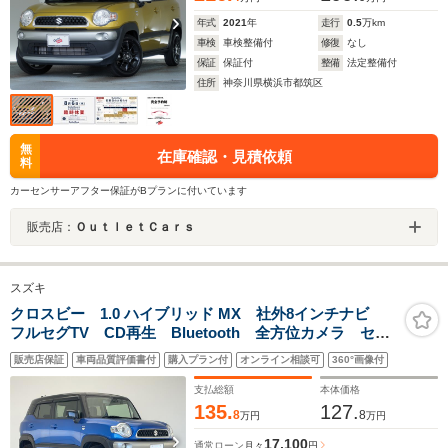
年式
2021
年
走行
0.5
万km
車検
車検整備付
修復
なし
保証
保証付
整備
法定整備付
住所
神奈川県横浜市都筑区
無
在庫確認・見積依頼
料
カーセンサーアフター保証がBプランに付いています
販売店：
ＯｕｔｌｅｔＣａｒｓ
スズキ
クロスビー 1.0 ハイブリッド MX 社外8インチナビ
フルセグTV CD再生 Bluetooth 全方位カメラ セー
フティサポート シートヒーター LEDヘッドライト
販売店保証
車両品質評価書付
購入プラン付
オンライン相談可
360°画像付
オートハイビーム 純正16インチAW コーナーセンサ
ー ETC 禁煙
支払総額
本体価格
135.
127.
8
8
万円
万円
17,100
通常ローン
月々
円