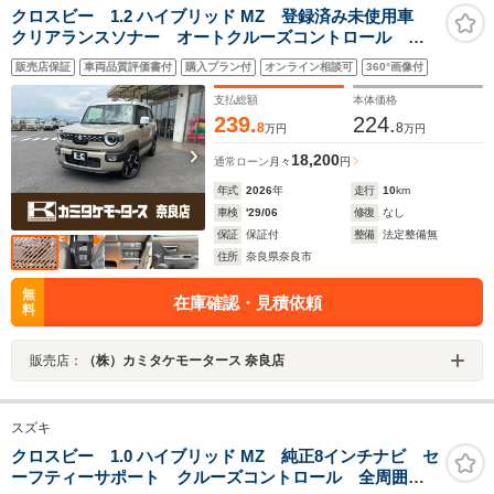
クロスビー 1.2 ハイブリッド MZ 登録済み未使用車
クリアランスソナー オートクルーズコントロール レ
ーンアシスト 衝突被害軽減システム オートライト
販売店保証
車両品質評価書付
購入プラン付
オンライン相談可
360°画像付
LEDヘッドランプ アルミホイール スマートキー ア
イドリングストップ
支払総額
本体価格
239.
224.
8
8
万円
万円
18,200
通常ローン
月々
円
年式
2026
年
走行
10
km
車検
'29/06
修復
なし
保証
保証付
整備
法定整備無
住所
奈良県奈良市
無
在庫確認・見積依頼
料
販売店：
（株）カミタケモータース 奈良店
スズキ
クロスビー 1.0 ハイブリッド MZ 純正8インチナビ セ
ーフティーサポート クルーズコントロール 全周囲カ