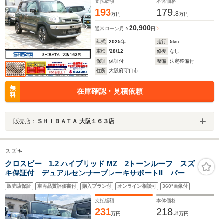
ル LEDヘッドランプ
支払総額
本体価格
193
179.
8
万円
万円
20,900
通常ローン
月々
円
年式
2025
年
走行
5
km
車検
'28/12
修復
なし
保証
保証付
整備
法定整備付
住所
大阪府守口市
無
在庫確認・見積依頼
料
販売店：
ＳＨＩＢＡＴＡ 大阪１６３店
スズキ
クロスビー 1.2 ハイブリッド MZ 2トーンルーフ スズ
キ保証付 デュアルセンサーブレーキサポートII パーキ
ングセンサー ブラインドスポットモニター アダプテ
販売店保証
車両品質評価書付
購入プラン付
オンライン相談可
360°画像付
ィブクルーズコントロール 電動パーキングブレーキ
LEDヘッドランプ
支払総額
本体価格
231
218.
8
万円
万円