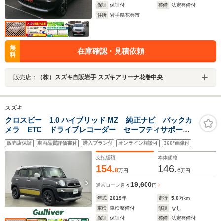
保証
保証付
整備
法定整備付
住所
岩手県花巻市
無
在庫確認・見積依頼
料
販売店：
（株）スズキ自販岩手 スズキアリーナ花巻中央
スズキ
クロスビー 1.0 ハイブリッド MZ 純正ナビ バックカ
メラ ETC ドライブレコーダー セーフティサポー
ト クルーズコントロール シートヒーター パドルシ
販売店保証
車両品質評価書付
購入プラン付
オンライン相談可
360°画像付
フト 純正アルミホイール スマートキー オートライ
ト LEDヘッドライト TV
支払総額
本体価格
154.
146.
8
6
万円
万円
19,600
通常ローン
月々
円
年式
2019
年
走行
5.0
万km
車検
車検整備付
修復
なし
保証
保証付
整備
法定整備付