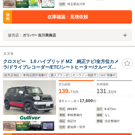
住所
埼玉県吉川市
無
在庫確認・見積依頼
料
販売店：
ガリバー 吉川美南店
スズキ
クロスビー 1.0 ハイブリッド MZ 純正ナビ/全方位カメ
ラ/ドライブレコーダー/ETC/シートヒーター/クルーズコ
ントロール/パドルシフト/衝突軽減ブレーキ/レーンキープ
販売店保証
車両品質評価書付
購入プラン付
オンライン相談可
360°画像付
アシスト/アイドリングストップ/純正フロアマット/純正ア
ルミホイール/フルセグTV
支払総額
本体価格
139.
131.
7
3
万円
万円
17,600
通常ローン
月々
円
年式
2019
年
走行
5.4
万km
車検
車検整備付
修復
なし
保証
保証付
整備
法定整備付
住所
愛知県一宮市