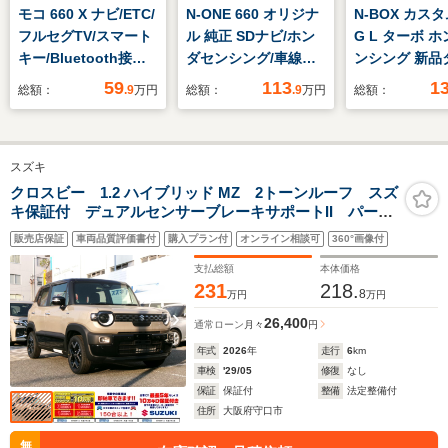
モコ 660 X ナビ/ETC/
N-ONE 660 オリジナ
N-BOX カスタ
フルセグTV/スマート
ル 純正 SDナビ/ホン
G L ターボ 
キー/Bluetooth接続/
ダセンシング/車線逸
ンシング 新品
スペアキー/wエアバ
脱防止支援システム/
純正 SDナビ/
59
113
1
総額：
.9
万円
総額：
.9
万円
総額：
ッグ/CDチェンジャー/
ドライブレコーダー
ンシング/両側
パワーウィンドウ/パ
社外/ヘッドランプ
ライドドア/車
ワーステアリング/オ
LED/USBジャッ
防止支援システ
スズキ
ートエアコン/ベンチ
ク/Bluetooth接
ート ハーフレ
シート/エンジンスタ
続/ETC/EBD付ABS/横
ライブレコーダ
クロスビー 1.2 ハイブリッド MZ 2トーンルーフ スズ
キ保証付 デュアルセンサーブレーキサポートII パーキ
ートボタン
滑り防止装置
外/ヘッドラン
ングセンサー ブラインドスポットモニター アダプテ
LED/USBジ
販売店保証
車両品質評価書付
購入プラン付
オンライン相談可
360°画像付
ィブクルーズコントロール 電動パーキングブレーキ
LEDヘッドランプ
支払総額
本体価格
231
218.
8
万円
万円
26,400
通常ローン
月々
円
年式
2026
年
走行
6
km
車検
'29/05
修復
なし
保証
保証付
整備
法定整備付
住所
大阪府守口市
無