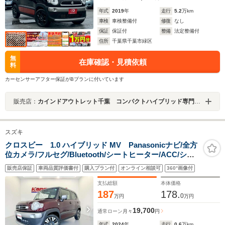
年式
2019
年
走行
5.2
万km
車検
車検整備付
修復
なし
保証
保証付
整備
法定整備付
住所
千葉県千葉市緑区
無
在庫確認・見積依頼
料
カーセンサーアフター保証がBプランに付いています
販売店：
カインドアウトレット千葉 コンパクトハイブリッド専門店 ルーミー／シエンタ／ソリオ／プリウス
スズキ
クロスビー 1.0 ハイブリッド MV Panasonicナビ/全方
位カメラ/フルセグ/Bluetooth/シートヒーター/ACC/シー
トバックテーブル/衝突軽減ブレーキ/レーンキープアシス
販売店保証
車両品質評価書付
購入プラン付
オンライン相談可
360°画像付
ト/コーナーセンサー/アイドリングストップ
支払総額
本体価格
187
178.
0
万円
万円
19,700
通常ローン
月々
円
年式
2024
年
走行
0.6
万km