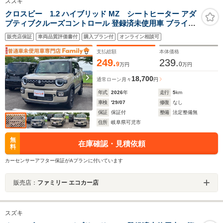
スズキ
クロスビー 1.2 ハイブリッド MZ シートヒーター アダ
プティブクルーズコントロール 登録済未使用車 ブライン
ドスポットモニター フォグランプ アルミホイール リアト
販売店保証
車両品質評価書付
購入プラン付
オンライン相談可
ラフィックモニター アダプティブヘッドライト MTモー
ド 禁煙車
支払総額
本体価格
249.
239.
9
0
万円
万円
18,700
通常ローン
月々
円
年式
2026
年
走行
5
km
車検
'29/07
修復
なし
保証
保証付
整備
法定整備無
住所
岐阜県可児市
無
在庫確認・見積依頼
料
カーセンサーアフター保証がAプランに付いています
販売店：
ファミリー エコカー店
スズキ