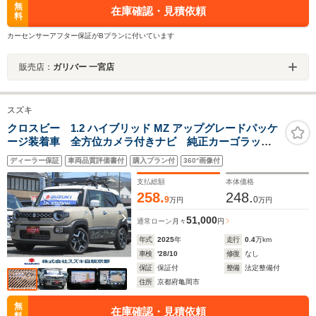
無
在庫確認・見積依頼
料
カーセンサーアフター保証がBプランに付いています
販売店：
ガリバー 一宮店
スズキ
クロスビー 1.2 ハイブリッド MZ アップグレードパッケ
ージ装着車 全方位カメラ付きナビ 純正カーゴラック
アタッチメント装着 フロアマット スズキコネクト
ディーラー保証
車両品質評価書付
購入プラン付
360°画像付
電動パーキングブレーキ ブレーキホールド LEDヘッ
ドランプ アダプティブクルーズコントロール 両席シ
支払総額
本体価格
ートヒーター
258.
248.
9
0
万円
万円
51,000
通常ローン
月々
円
年式
2025
年
走行
0.4
万km
車検
'28/10
修復
なし
保証
保証付
整備
法定整備付
住所
京都府亀岡市
無
在庫確認・見積依頼