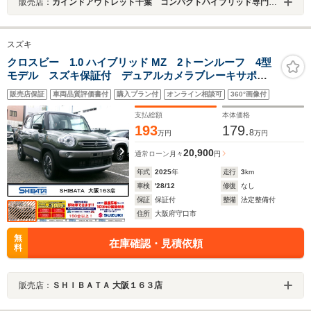
販売店：
カインドアウトレット千葉 コンパクトハイブリッド専門店 ルーミー／シエンタ／ソリオ／プリウス
スズキ
クロスビー 1.0 ハイブリッド MZ 2トーンルーフ 4型
モデル スズキ保証付 デュアルカメラブレーキサポー
ト リヤパーキングセンサー アダプティブクルーズコ
販売店保証
車両品質評価書付
購入プラン付
オンライン相談可
360°画像付
ントロール LEDヘッドランプ 後退時ブレーキサポー
ト パドルシフト
支払総額
本体価格
193
179.
8
万円
万円
20,900
通常ローン
月々
円
年式
2025
年
走行
3
km
車検
'28/12
修復
なし
保証
保証付
整備
法定整備付
住所
大阪府守口市
無
在庫確認・見積依頼
料
販売店：
ＳＨＩＢＡＴＡ 大阪１６３店