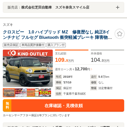
販売店：
株式会社芝田自動車 スズキ奈良スマイル店
スズキ
クロスビー 1.0 ハイブリッド MZ 修復歴なし 純正8イ
ンチナビ フルセグ Bluetooth 衝突軽減ブレーキ 障害物セ
ンサー バックカメラ 全周囲カメラ クルーズコントロール
販売店保証
車両品質評価書付
購入プラン付
レーンアシスト スマートキー プッシュスタート ETC
LEDヘッドライト 整備保証付
支払総額
本体価格
109.
104.
9
9
万円
万円
12,700
通常ローン
月々
円
年式
2018
年
走行
5.0
万km
車検
'27/10
修復
なし
保証
保証付
整備
法定整備付
住所
千葉県千葉市緑区
無
在庫確認・見積依頼
料
カーセンサーアフター保証がBプランに付いています