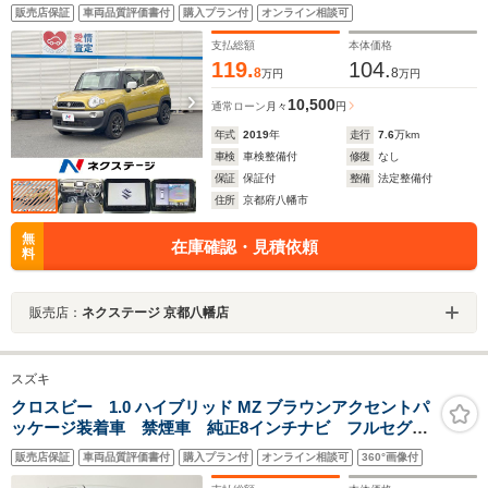
メラ ETC Bluetooth LEDヘッド＆LEDフォグ 純正
販売店保証
車両品質評価書付
購入プラン付
オンライン相談可
16インチアルミホイール 前席シートヒーター
支払総額
本体価格
119.
104.
8
8
万円
万円
10,500
通常ローン
月々
円
年式
2019
年
走行
7.6
万km
車検
車検整備付
修復
なし
保証
保証付
整備
法定整備付
住所
京都府八幡市
無
在庫確認・見積依頼
料
販売店：
ネクステージ 京都八幡店
スズキ
クロスビー 1.0 ハイブリッド MZ ブラウンアクセントパ
ッケージ装着車 禁煙車 純正8インチナビ フルセグ
TV Bluetooth 全方位カメラ スズキセーフティサポー
販売店保証
車両品質評価書付
購入プラン付
オンライン相談可
360°画像付
ト ハーフレザーシート シートヒーター 純正AW パ