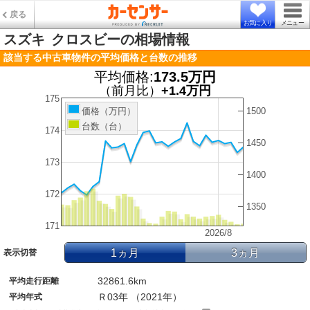
戻る
お気に入り
メニュー
スズキ
クロスビーの相場情報
該当する中古車物件の平均価格と台数の推移
平均価格:
173.5万円
（前月比）
+1.4万円
175
1500
価格（万円）
台数（台）
174
1450
173
1400
172
1350
171
2026/8
1ヵ月
3ヵ月
表示切替
32861.6km
平均走行距離
Ｒ03年 （2021年）
平均年式