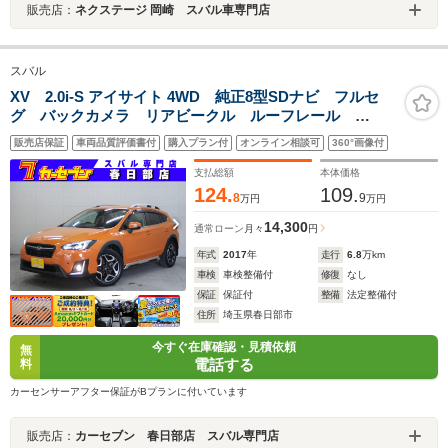
販売店：
ネクステージ 岡崎 スバル車専門店
スバル
XV 2.0i-S アイサイト 4WD 純正8型SDナビ フルセ
グ バックカメラ リアビークル ルーフレール
Bluetooth スマートキー パワーシート ETC LED
販売店保証
車両品質評価書付
購入プラン付
オンライン相談可
360°画像付
クルーズコントロール アイサイトVer3 アイドリング
ストップ
支払総額
本体価格
124.
109.
8
9
万円
万円
14,300
通常ローン
月々
円
年式
2017
年
走行
6.8
万km
車検
車検整備付
修復
なし
保証
保証付
整備
法定整備付
住所
埼玉県春日部市
今すぐ在庫確認・見積依頼
無
電話する
料
カーセンサーアフター保証がBプランに付いています
販売店：
カーセブン 春日部店 スバル専門店