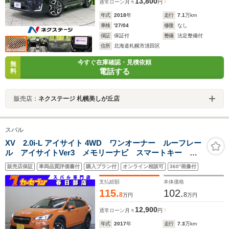
13,800
通常ローン
月々
円
年式
2018
年
走行
7.1
万km
車検
'27/04
修復
なし
保証
保証付
整備
法定整備付
住所
北海道札幌市清田区
今すぐ在庫確認・見積依頼
無
電話する
料
販売店：
ネクステージ 札幌美しが丘店
スバル
XV 2.0i-L アイサイト 4WD ワンオーナー ルーフレー
ル アイサイトVer3 メモリーナビ スマートキー ア
ダプティブクルーズ レーンキープ ETC LEDライ
販売店保証
車両品質評価書付
購入プラン付
オンライン相談可
360°画像付
ト Bluetoothオーディオ フルセグTV 純正アルミ
支払総額
本体価格
115.
102.
8
8
万円
万円
12,900
通常ローン
月々
円
年式
2017
年
走行
7.3
万km