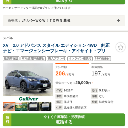
電話する
カーセンサーアフター保証がBプランに付いています
販売店：
ガリバーＷＯＷ！ＴＯＷＮ 幕張
スバル
XV 2.0 アドバンス スタイル エディション 4WD 純正
ナビ・エマージェンシーブレーキ・アイサイト・プリク
ラッシュセーフティ・パワーシート・シートヒーター・
販売店保証
車両品質評価書付
購入プラン付
オンライン相談可
360°画像付
レーダークルーズコントロール・車線逸脱警報・後方コ
ーナーセンサー ・純正前方ドライブレコーダー
支払総額
本体価格
206.
197.
9
9
万円
万円
25,000
通常ローン
月々
円
年式
2022
年
走行
5.2
万km
車検
車検整備付
修復
なし
保証
保証付
整備
法定整備付
住所
北海道札幌市東区
今すぐ在庫確認・見積依頼
無
電話する
料