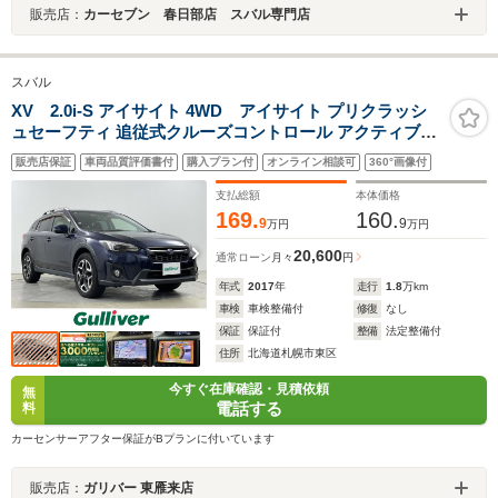
販売店：
カーセブン 春日部店 スバル専門店
スバル
XV 2.0i-S アイサイト 4WD アイサイト プリクラッシ
ュセーフティ 追従式クルーズコントロール アクティブレ
ーンキープアシスト 純正SDナビ フルセグTV DVD CD
販売店保証
車両品質評価書付
購入プラン付
オンライン相談可
360°画像付
USB BT バックカメラ シートヒーター LEDライト
支払総額
本体価格
169.
160.
9
9
万円
万円
20,600
通常ローン
月々
円
年式
2017
年
走行
1.8
万km
車検
車検整備付
修復
なし
保証
保証付
整備
法定整備付
住所
北海道札幌市東区
今すぐ在庫確認・見積依頼
無
電話する
料
カーセンサーアフター保証がBプランに付いています
販売店：
ガリバー 東雁来店