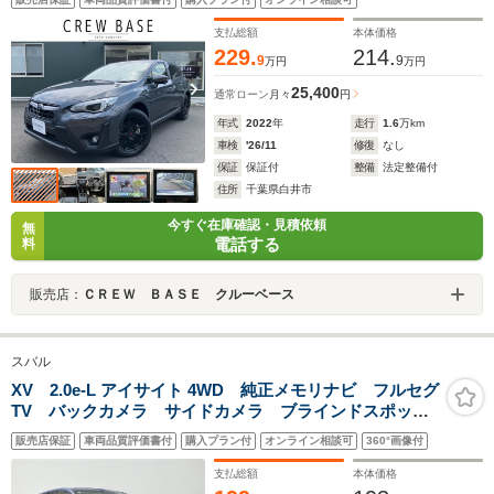
シートヒーター/LEDヘッドライト/TVキット/ドラレコ前
後/ETC
支払総額
本体価格
229.
214.
9
9
万円
万円
25,400
通常ローン
月々
円
年式
2022
年
走行
1.6
万km
車検
'26/11
修復
なし
保証
保証付
整備
法定整備付
住所
千葉県白井市
今すぐ在庫確認・見積依頼
無
電話する
料
販売店：
ＣＲＥＷ ＢＡＳＥ クルーベース
スバル
XV 2.0e-L アイサイト 4WD 純正メモリナビ フルセグ
TV バックカメラ サイドカメラ ブラインドスポット
モニター 純正ドライブレコーダー 純正AW付冬タイヤ
販売店保証
車両品質評価書付
購入プラン付
オンライン相談可
360°画像付
積込 ETC アイサイト 衝突軽減 シートヒーター
LEDオートライト
支払総額
本体価格