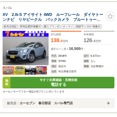
スバル
XV 2.0i-S アイサイト 4WD ルーフレール ダイヤトー
ンナビ リヤビークル バックカメラ ブルートゥース
オーディオ フルセグTV アダプティブクルーズ ドラ
販売店保証
車両品質評価書付
購入プラン付
オンライン相談可
360°画像付
レコ パワーシート スマートキー ETC LEDヘッド
ライト ハーフレザーシート
支払総額
本体価格
138.
126.
8
6
万円
万円
16,500
通常ローン
月々
円
年式
2018
年
走行
6.4
万km
車検
'27/02
修復
なし
保証
保証付
整備
法定整備付
住所
埼玉県春日部市
今すぐ在庫確認・見積依頼
無
電話する
料
カーセンサーアフター保証がBプランに付いています
販売店：
カーセブン 春日部店 スバル専門店