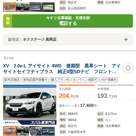
保証
保証付
整備
法定整備付
住所
富山県高岡市
今すぐ在庫確認・見積依頼
無
電話する
料
販売店：
ネクステージ 高岡店
スバル
XV 2.0e-L アイサイト 4WD 後期型 黒革シート アイ
サイトセイフティプラス 純正8型SDナビ フロント＆
サイド＆バックカメラ リアビークルディティクショ
販売店保証
車両品質評価書付
購入プラン付
オンライン相談可
360°画像付
ン 禁煙車 メモリ付パワーシート シートヒーター
LEDヘッドライト
支払総額
本体価格
204.
193.
9
7
万円
万円
17,400
通常ローン
月々
円
年式
2021
年
走行
3.1
万km
車検
'26/12
修復
なし
保証
保証付
整備
法定整備付
住所
大阪府茨木市