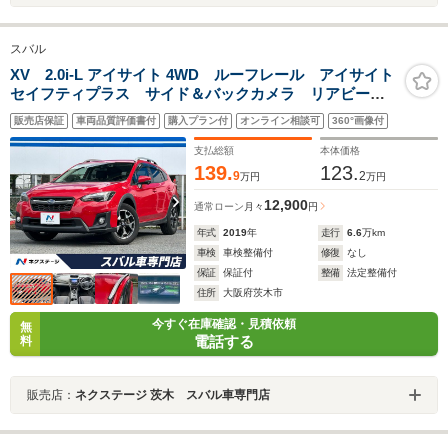
スバル
XV 2.0i-L アイサイト 4WD ルーフレール アイサイト
セイフティプラス サイド＆バックカメラ リアビーク
ル LEDヘッドライト 純正8型SDナビ ETC ドライ
販売店保証
車両品質評価書付
購入プラン付
オンライン相談可
360°画像付
ブレコーダー 禁煙車 純正17インチアルミホイール
支払総額
本体価格
139.
123.
9
2
万円
万円
12,900
通常ローン
月々
円
年式
2019
年
走行
6.6
万km
車検
車検整備付
修復
なし
保証
保証付
整備
法定整備付
住所
大阪府茨木市
今すぐ在庫確認・見積依頼
無
電話する
料
販売店：
ネクステージ 茨木 スバル車専門店