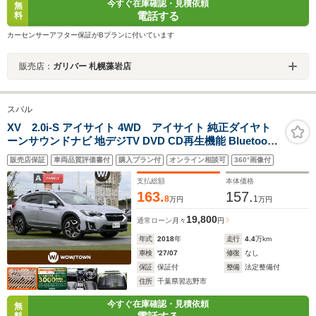
今すぐ在庫確認・見積依頼
無
電話する
料
カーセンサーアフター保証がBプランに付いています
販売店：
ガリバー 札幌藻岩店
スバル
XV 2.0i-S アイサイト 4WD アイサイト 純正ダイヤト
ーンサウンドナビ 地デジTV DVD CD再生機能 Bluetooth
接続 スバルリヤビークルディテクション 革巻きステアリ
販売店保証
車両品質評価書付
購入プラン付
オンライン相談可
360°画像付
ング ステアリングスイッチ パドルシフト ETC LEDヘッ
ドライト フォグライト 4WD
支払総額
本体価格
163.
157.
8
1
万円
万円
19,800
通常ローン
月々
円
年式
2018
年
走行
4.4
万km
車検
'27/07
修復
なし
保証
保証付
整備
法定整備付
住所
千葉県習志野市
今すぐ在庫確認・見積依頼
無
料