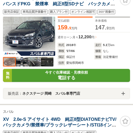
バンスドPKG 禁煙車 純正8型SDナビ バックカメ
ラ ETC ドラレコ LEDヘッド スマートキー パド
販売店保証
車両品質評価書付
購入プラン付
オンライン相談可
360°画像付
ルシフト Bluetooth接続 パワーシート X-MODE
支払総額
本体価格
159.
147.
9
9
万円
万円
12,200
通常ローン
月々
円
年式
2018
年
走行
5.2
万km
車検
'27/06
修復
なし
保証
保証付
整備
法定整備付
住所
愛知県岡崎市
今すぐ在庫確認・見積依頼
無
電話する
料
販売店：
ネクステージ 岡崎 スバル車専門店
スバル
XV 2.0e-S アイサイト 4WD 純正8型DIATONEナビTV/
バックカメラ/禁煙車/ブラックレザーシート/STI18インチ
ホイール/ブラインドスポットモニター/レーダークルーズ/
販売店保証
車両品質評価書付
購入プラン付
オンライン相談可