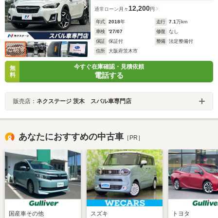
12,200
通常ローン
月々
円
年式
2018
年
走行
7.1
万km
車検
'27/07
修復
なし
保証
保証付
整備
法定整備付
住所
大阪府茨木市
今すぐ在庫確認・見積依頼
無
電話する
料
販売店：
ネクステージ 茨木 スバル車専門店
あなたにおすすめの中古車
［PR］
国産車その他
スズキ
トヨタ