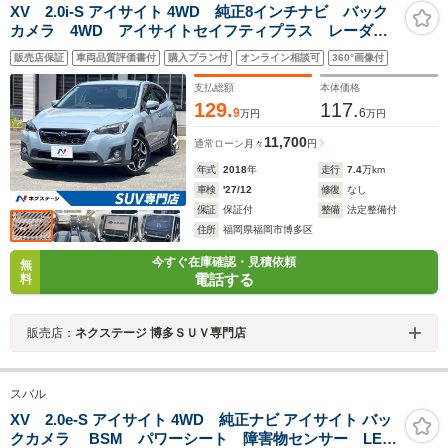
XV 2.0i-S アイサイト 4WD 純正8インチナビ バック
カメラ 4WD アイサイトセイフティプラス レーダー
クルーズ ドラレコ パワーシート スマートキー
販売店保証
車両品質評価書付
購入プラン付
オンライン相談可
360°画像付
LEDヘッド ETC 純正18インチアルミ オートデュア
ルエアコン
支払総額
本体価格
129.
117.
9
6
万円
万円
11,700
通常ローン
月々
円
年式
2018
年
走行
7.4
万km
車検
'27/12
修復
なし
保証
保証付
整備
法定整備付
住所
福岡県福岡市博多区
今すぐ在庫確認・見積依頼
無
電話する
料
販売店：
ネクステージ 博多ＳＵＶ専門店
スバル
XV 2.0e-S アイサイト 4WD 純正ナビ アイサイト バッ
クカメラ BSM パワーシート 障害物センサー LED