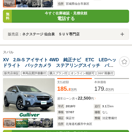
住所
宮城県仙台市泉区
今すぐ在庫確認・見積依頼
無
電話する
料
販売店：
ネクステージ 仙台泉 ＳＵＶ専門店
スバル
XV 2.0i-S アイサイト 4WD 純正ナビ ETC LEDヘッ
ドライト バックカメラ ステアリングスイッチ パド
ルシフト 革巻きステアリング 純正フロアマット
販売店保証
車両品質評価書付
購入プラン付
オンライン相談可
360°画像付
純正アルミホイール 前席パワーシート 前席シートヒ
ーター ドアバイザー
支払総額
本体価格
185.
179.
8
0
万円
万円
22,500
通常ローン
月々
円
年式
2018
年
走行
3.1
万km
車検
'27/07
修復
なし
保証
保証付
整備
法定整備付
住所
北海道札幌市中央区