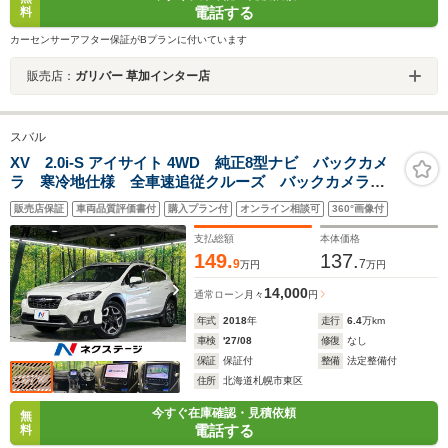
電話する
料
カーセンサーアフター保証がBプランに付いています
販売店：
ガリバー 草加インター店
スバル
XV 2.0i-S アイサイト 4WD 純正8型ナビ バックカメ
ラ 寒冷地仕様 全車速追従クルーズ バックカメラ
リアビークディティクション パワーシート LEDヘッ
販売店保証
車両品質評価書付
購入プラン付
オンライン相談可
360°画像付
ド ルーフレール 純正18インチアルミ オートエアコ
ン Bluetooth
支払総額
本体価格
149.
137.
9
7
万円
万円
14,000
通常ローン
月々
円
年式
2018
年
走行
6.4
万km
車検
'27/08
修復
なし
保証
保証付
整備
法定整備付
住所
北海道札幌市東区
今すぐ在庫確認・見積依頼
無
電話する
料