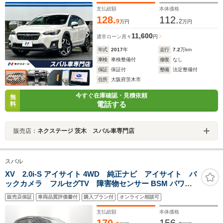
シフト
支払総額
本体価格
128.
112.
9
2
万円
万円
11,600
通常ローン
月々
円
年式
2017
年
走行
7.2
万km
車検
車検整備付
修復
なし
保証
保証付
整備
法定整備付
住所
大阪府茨木市
今すぐ在庫確認・見積依頼
無
電話する
料
販売店：
ネクステージ 茨木 スバル車専門店
スバル
XV 2.0i-S アイサイト 4WD 純正ナビ アイサイト バ
ックカメラ フルセグTV 障害物センサー BSM パワー
シート LEDヘッドライト スマートキー 純正AW DVD再生
販売店保証
車両品質評価書付
購入プラン付
オンライン相談可
Bluetooth ETC
支払総額
本体価格
170.
156.