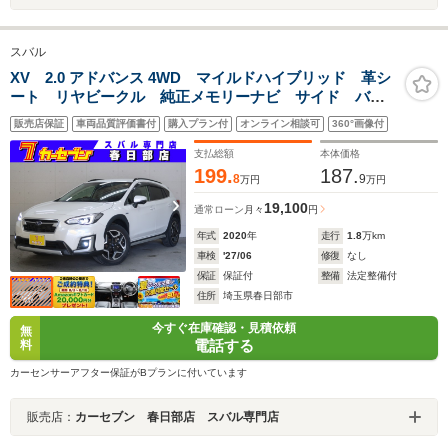
スバル
XV 2.0 アドバンス 4WD マイルドハイブリッド 革シ
ート リヤビークル 純正メモリーナビ サイド バッ
クカメラ アダプティブクルーズコントロール コーナ
販売店保証
車両品質評価書付
購入プラン付
オンライン相談可
360°画像付
ーセンサー パワーシート シートヒーター スマート
キー ETC フルセグ
支払総額
本体価格
199.
187.
8
9
万円
万円
19,100
通常ローン
月々
円
年式
2020
年
走行
1.8
万km
車検
'27/06
修復
なし
保証
保証付
整備
法定整備付
住所
埼玉県春日部市
今すぐ在庫確認・見積依頼
無
電話する
料
カーセンサーアフター保証がBプランに付いています
販売店：
カーセブン 春日部店 スバル専門店