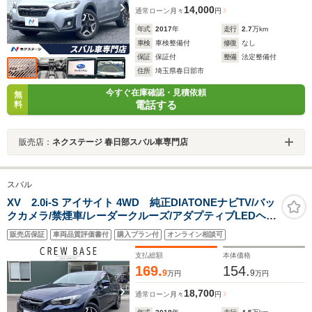
14,000
通常ローン
月々
円
年式
2017
年
走行
2.7
万km
車検
車検整備付
修復
なし
保証
保証付
整備
法定整備付
住所
埼玉県春日部市
今すぐ在庫確認・見積依頼
無
電話する
料
販売店：
ネクステージ 春日部スバル車専門店
スバル
XV 2.0i-S アイサイト 4WD 純正DIATONEナビTV/バッ
クカメラ/禁煙車/レーダークルーズ/アダプティブLEDヘッ
ドライト/ドライブレコーダー前後/ETC
販売店保証
車両品質評価書付
購入プラン付
オンライン相談可
支払総額
本体価格
169.
154.
9
9
万円
万円
18,700
通常ローン
月々
円