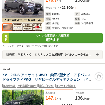
5
8
万円
万円
22,300
通常ローン
月々
円
年式
2019
年
走行
4.2
万km
車検
'28/01
修復
なし
保証
保証付
整備
法定整備付
住所
愛知県名古屋市緑区
今すぐ在庫確認・見積依頼
無
電話する
料
カーセンサーアフター保証がBプランに付いています
販売店：
ＶＥＲＮＯ ＣＡＲＬＡ名古屋緑店 （ベルノカーラ名古屋緑店）
スバル
XV 2.0i-S アイサイト 4WD 純正8型ナビ アドバンス
ドセイフティPKG リヤビークルディテクション バッ
クカメラ 衝突被害軽減システム レーダークルーズ
販売店保証
車両品質評価書付
購入プラン付
オンライン相談可
禁煙車 ハーフレザーシート ドラレコ スマートキー
支払総額
本体価格
147.
136.
9
0
万円
万円