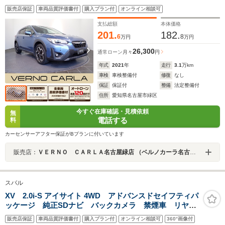
ヘッドライト スマートキー 純正AW CD・DVD
販売店保証
車両品質評価書付
購入プラン付
オンライン相談可
Bluetooth ETC
支払総額
本体価格
201.
182.
6
8
万円
万円
26,300
通常ローン
月々
円
年式
2021
年
走行
3.1
万km
車検
車検整備付
修復
なし
保証
保証付
整備
法定整備付
住所
愛知県名古屋市緑区
今すぐ在庫確認・見積依頼
無
電話する
料
カーセンサーアフター保証がBプランに付いています
販売店：
ＶＥＲＮＯ ＣＡＲＬＡ名古屋緑店 （ベルノカーラ名古屋緑店）
スバル
XV 2.0i-S アイサイト 4WD アドバンスドセイフティパ
ッケージ 純正SDナビ バックカメラ 禁煙車 リヤビ
ークルディテクション パワーシート ETC スマート
販売店保証
車両品質評価書付
購入プラン付
オンライン相談可
360°画像付
キー LEDヘッドライト 純正18インチアルミ パドル