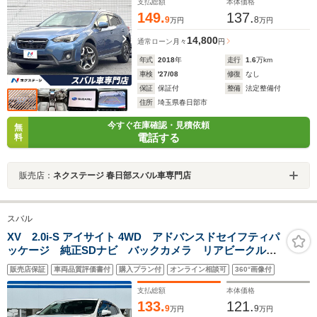
煙車
支払総額
本体価格
149.
137.
9
8
万円
万円
14,800
通常ローン
月々
円
年式
2018
年
走行
1.6
万km
車検
'27/08
修復
なし
保証
保証付
整備
法定整備付
住所
埼玉県春日部市
今すぐ在庫確認・見積依頼
無
電話する
料
販売店：
ネクステージ 春日部スバル車専門店
スバル
XV 2.0i-S アイサイト 4WD アドバンスドセイフティパ
ッケージ 純正SDナビ バックカメラ リアビークルデ
ィティクション パワーシート レーダークルーズ 禁
販売店保証
車両品質評価書付
購入プラン付
オンライン相談可
360°画像付
煙車 スマートキー LEDヘッドライト 純正18インチ
アルミホイール
支払総額
本体価格
133.
121.
9
9
万円
万円