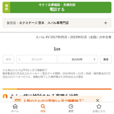
今すぐ在庫確認・見積依頼
無
電話する
料
販売店：
ネクステージ 茨木 スバル車専門店
スバル XV 2017年05月～2023年01月（全国）の中古車
1
/29
最初
前の30件
次の30件
最後
※人気のクルマは平均1ヶ月で掲載終了
物件数合計1万台以上のメーカー｜算出データ期間：2024年9月～11月｜内容：物件数合計1万
台以上のメーカーのうち、掲載が終了した物件数が1,000台以上の場合
よく一緒に検討される車種を比較
※
人気のクルマは平均1ヶ月で掲載終了
在庫が無くなる前にお問い合わせください
スバル
スバル
スバル
ホーム
検索
履歴
お気に入り
インプレッサXV
クロストレック
インプレ