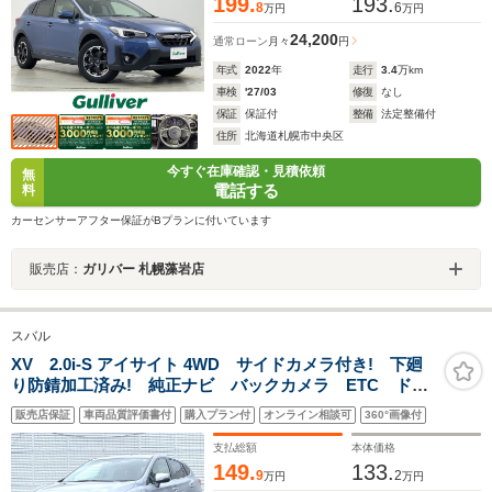
199.
193.
8
6
万円
万円
24,200
通常ローン
月々
円
年式
2022
年
走行
3.4
万km
車検
'27/03
修復
なし
保証
保証付
整備
法定整備付
住所
北海道札幌市中央区
今すぐ在庫確認・見積依頼
無
電話する
料
カーセンサーアフター保証がBプランに付いています
販売店：
ガリバー 札幌藻岩店
スバル
XV 2.0i-S アイサイト 4WD サイドカメラ付き! 下廻
り防錆加工済み! 純正ナビ バックカメラ ETC ドラ
イブレコーダー 純正18インチアルミホイール LEDヘ
販売店保証
車両品質評価書付
購入プラン付
オンライン相談可
360°画像付
ッドライト パワーシート キーレスアクセス プッシ
ュスタート
支払総額
本体価格
149.
133.
9
2
万円
万円