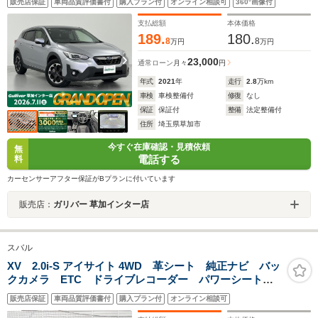
販売店保証
車両品質評価書付
購入プラン付
オンライン相談可
360°画像付
ニター X-MODE パドルシフト 前席パワーシート
支払総額
本体価格
189.
180.
8
8
万円
万円
23,000
通常ローン
月々
円
年式
2021
年
走行
2.8
万km
車検
車検整備付
修復
なし
保証
保証付
整備
法定整備付
住所
埼玉県草加市
今すぐ在庫確認・見積依頼
無
電話する
料
カーセンサーアフター保証がBプランに付いています
販売店：
ガリバー 草加インター店
スバル
XV 2.0i-S アイサイト 4WD 革シート 純正ナビ バッ
クカメラ ETC ドライブレコーダー パワーシート
シートヒーター 純正18インチアルミホイール LEDヘ
販売店保証
車両品質評価書付
購入プラン付
オンライン相談可
ッドライト キーレスアクセス プッシュスタート 禁