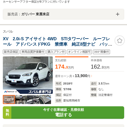
カーセンサーアフター保証がBプランに付いています
販売店：
ガリバー 東雁来店
スバル
XV 2.0i-S アイサイト 4WD STIタワーバー ルーフレ
ール アドバンスドPKG 禁煙車 純正8型ナビ バック
カメラ ETC ドラレコ 純正18インチアルミ LEDヘ
販売店保証
車両品質評価書付
購入プラン付
オンライン相談可
360°画像付
ッド パワーシート アダプティブクルーズコントロー
ル
支払総額
本体価格
174.
162.
9
9
万円
万円
13,900
通常ローン
月々
円
年式
2018
年
走行
3.5
万km
車検
'27/06
修復
なし
保証
保証付
整備
法定整備付
住所
愛知県岡崎市
今すぐ在庫確認・見積依頼
無
電話する
料