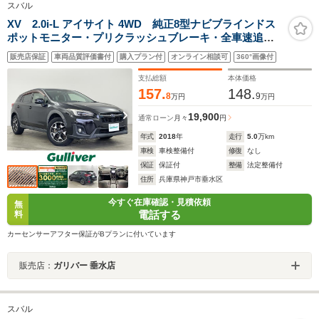
スバル
XV 2.0i-L アイサイト 4WD 純正8型ナビブラインドス
ポットモニター・プリクラッシュブレーキ・全車速追従
機能付クルーズコントロール・AT誤発進抑制制御&AT誤
販売店保証
車両品質評価書付
購入プラン付
オンライン相談可
360°画像付
後進抑制制御・後退時ブレーキアシスト・レーンキープ
アシスト・ETC
支払総額
本体価格
157.
148.
8
9
万円
万円
19,900
通常ローン
月々
円
年式
2018
年
走行
5.0
万km
車検
車検整備付
修復
なし
保証
保証付
整備
法定整備付
住所
兵庫県神戸市垂水区
今すぐ在庫確認・見積依頼
無
電話する
料
カーセンサーアフター保証がBプランに付いています
販売店：
ガリバー 垂水店
スバル