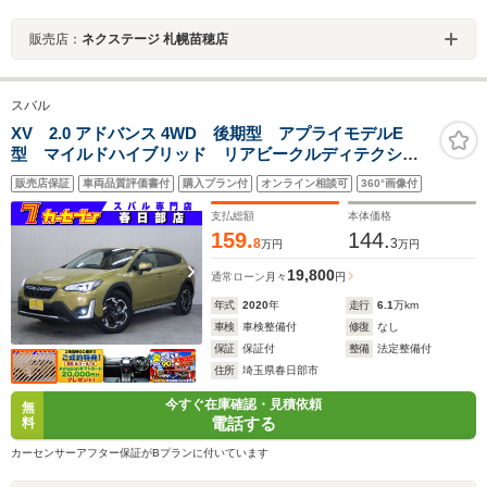
販売店：
ネクステージ 札幌苗穂店
スバル
XV 2.0 アドバンス 4WD 後期型 アプライモデルE
型 マイルドハイブリッド リアビークルディテクショ
ン 純正メモリーナビ バックカメラ フロントカメ
販売店保証
車両品質評価書付
購入プラン付
オンライン相談可
360°画像付
ラ サイドカメラ スマートキー Bluetoothオーディ
オ フルセグTV
支払総額
本体価格
159.
144.
8
3
万円
万円
19,800
通常ローン
月々
円
年式
2020
年
走行
6.1
万km
車検
車検整備付
修復
なし
保証
保証付
整備
法定整備付
住所
埼玉県春日部市
今すぐ在庫確認・見積依頼
無
電話する
料
カーセンサーアフター保証がBプランに付いています