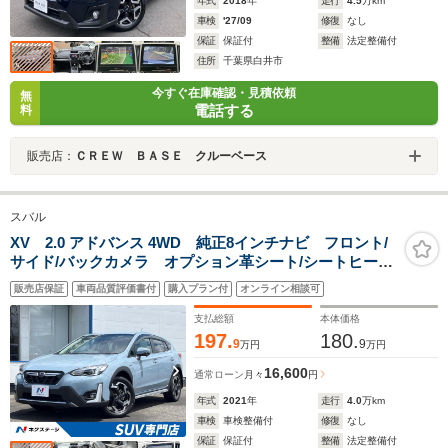
年式
2018
年
走行
4.5
万km
車検
'27/09
修復
なし
保証
保証付
整備
法定整備付
住所
千葉県白井市
今すぐ在庫確認・見積依頼
無
電話する
料
販売店：
ＣＲＥＷ ＢＡＳＥ クルーベース
スバル
XV 2.0 アドバンス 4WD 純正8インチナビ フロント/
サイド/バックカメラ オプション革シート/シートヒータ
ー/メモリー付きパワーシート 純正18インチアルミホイ
販売店保証
車両品質評価書付
購入プラン付
オンライン相談可
ー デュアルエアコン 革巻きステアリング/パドルシフ
ト B
支払総額
本体価格
197.
180.
9
9
万円
万円
16,600
通常ローン
月々
円
年式
2021
年
走行
4.0
万km
車検
車検整備付
修復
なし
保証
保証付
整備
法定整備付