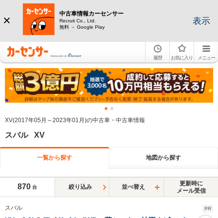
中古車情報カーセンサー
表示
Recruit Co., Ltd.
無料 － Google Play
履歴
お気に入り
メニュー
XV(2017年05月～2023年01月)の中古車・中古車情報
スバル XV
一覧から探す
地図から探す
更新時に
870
絞り込み
並べ替え
台
メール受信
スバル
PR