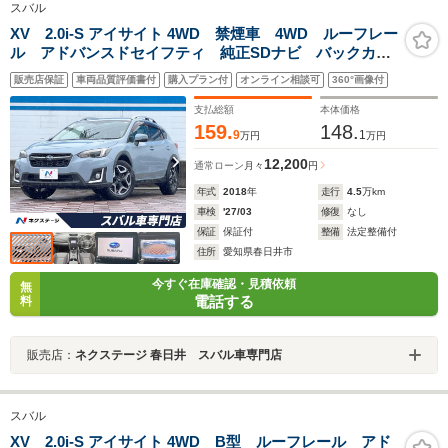
スバル
XV 2.0i-S アイサイト 4WD 禁煙車 4WD ルーフレー
ル アドバンスドセイフティ 純正SDナビ バックカメ
ラ ハーフレザーシート コーナーセンサー スマート
販売店保証
車両品質評価書付
購入プラン付
オンライン相談可
360°画像付
キー LEDヘッド ETC 純正18インチアルミ 電子パ
ーキング
支払総額
本体価格
159.
148.
9
1
万円
万円
12,200
通常ローン
月々
円
年式
2018
年
走行
4.5
万km
車検
'27/03
修復
なし
保証
保証付
整備
法定整備付
住所
愛知県春日井市
今すぐ在庫確認・見積依頼
無
電話する
料
販売店：
ネクステージ 春日井 スバル車専門店
スバル
XV 2.0i-S アイサイト 4WD B型 ルーフレール アド