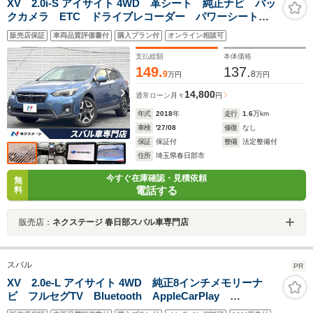
XV 2.0i-S アイサイト 4WD 革シート 純正ナビ バッ
クカメラ ETC ドライブレコーダー パワーシート
シートヒーター 純正18インチアルミホイール LEDヘ
販売店保証
車両品質評価書付
購入プラン付
オンライン相談可
ッドライト キーレスアクセス プッシュスタート 禁
煙車
支払総額
本体価格
149.
137.
9
8
万円
万円
14,800
通常ローン
月々
円
年式
2018
年
走行
1.6
万km
車検
'27/08
修復
なし
保証
保証付
整備
法定整備付
住所
埼玉県春日部市
今すぐ在庫確認・見積依頼
無
電話する
料
販売店：
ネクステージ 春日部スバル車専門店
スバル
PR
XV 2.0e-L アイサイト 4WD 純正8インチメモリーナ
ビ フルセグTV Bluetooth AppleCarPlay
AndroidAuto 追従型クルコン ブラインドスポットモ