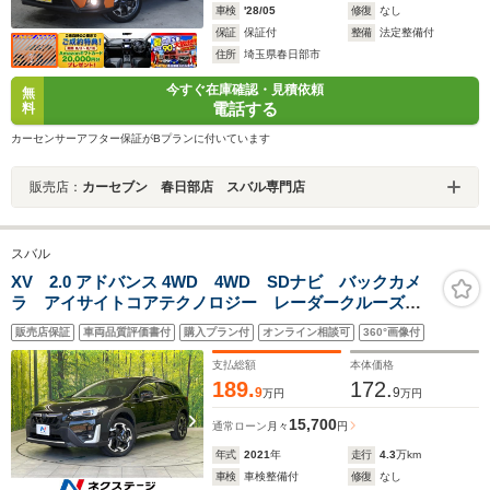
車検
'28/05
修復
なし
保証
保証付
整備
法定整備付
住所
埼玉県春日部市
今すぐ在庫確認・見積依頼
無
電話する
料
カーセンサーアフター保証がBプランに付いています
販売店：
カーセブン 春日部店 スバル専門店
スバル
XV 2.0 アドバンス 4WD 4WD SDナビ バックカメ
ラ アイサイトコアテクノロジー レーダークルーズ
禁煙車 ETC ハーフレザーシート コーナーセンサ
販売店保証
車両品質評価書付
購入プラン付
オンライン相談可
360°画像付
ー スマートキー LEDヘッド＆フォグ 純正18インチ
アルミ
支払総額
本体価格
189.
172.
9
9
万円
万円
15,700
通常ローン
月々
円
年式
2021
年
走行
4.3
万km
車検
車検整備付
修復
なし