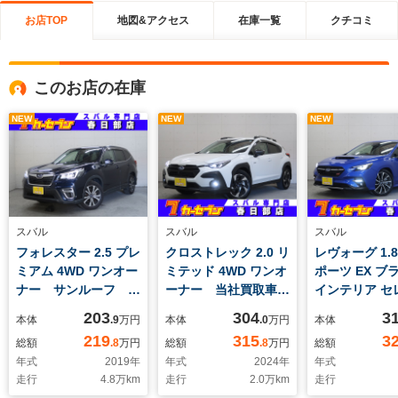
お店TOP
地図&アクセス
在庫一覧
クチコミ
このお店の在庫
NEW
NEW
NEW
スバル
スバル
スバル
フォレスター 2.5 プレ
クロストレック 2.0 リ
レヴォーグ 1.8 
ミアム 4WD ワンオー
ミテッド 4WD ワンオ
ポーツ EX ブ
ナー サンルーフ パ
ーナー 当社買取車
インテリア セ
ワーテールゲート 8
11.6型純正ナビ 全方
ョン 4WD 後
203
304
3
本体
.9
万円
本体
.0
万円
本体
型純正ナビ サイド/
位カメラ ルーフレー
イサイトX 
219
315
3
総額
.8
万円
総額
.8
万円
総額
バックカメラ メモリ
ル ツーリングアシス
カードン 11.
年式
2019
年
年式
2024
年
年式
ー付パワーシート ス
ト カープレイ対応
ナビ 全方位
走行
4.8
万km
走行
2.0
万km
走行
テアヒーター シート
ドラレコ ETC シー
デジタルミラ