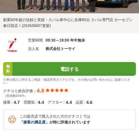
創業60年超の信頼と実績・スバル車中心に在庫80台 スバル専門店 カーセブン
春日部店！(2026/08/07更新)
営業時間
09:30～19:00 年中無休
法人名
株式会社トーサイ
無
電話する
料
※車の購入に関するご相談・確認専用ダイヤルです。その他のお問い合わせはご遠慮くださ
い。
4.6
クチコミ総合評価：
（投稿数826件）
4.7
4.4
4.4
4.6
接客 :
雰囲気 :
アフター :
品質 :
この販売店で購入された方のクチコミでは
「
接客の満足度
」が特に評価されています