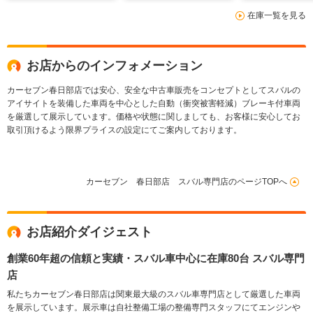
ヒーター ツーリング
トヒーター ステアヒ
テールゲート
在庫一覧を見る
アシスト ドラレコ
ーター フルセグ
シートヒータ
ETC フルセグTV
TV 純正アルミ
レコ メモリ
純正アルミ
ーシート カ
対応 デジタ
お店からのインフォメーション
ピット
カーセブン春日部店では安心、安全な中古車販売をコンセプトとしてスバルの
アイサイトを装備した車両を中心とした自動（衝突被害軽減）ブレーキ付車両
を厳選して展示しています。価格や状態に関しましても、お客様に安心してお
取引頂けるよう限界プライスの設定にてご案内しております。
カーセブン 春日部店 スバル専門店のページTOPへ
お店紹介ダイジェスト
創業60年超の信頼と実績・スバル車中心に在庫80台 スバル専門
店
私たちカーセブン春日部店は関東最大級のスバル車専門店として厳選した車両
を展示しています。展示車は自社整備工場の整備専門スタッフにてエンジンや