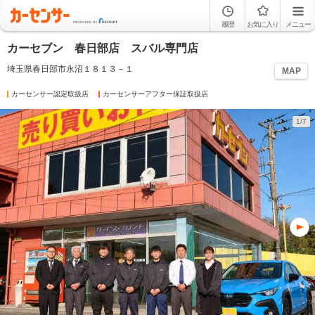
履歴
お気に入り
メニュー
カーセブン 春日部店 スバル専門店
埼玉県春日部市永沼１８１３－１
MAP
カーセンサー認定取扱店
カーセンサーアフター保証取扱店
1/7