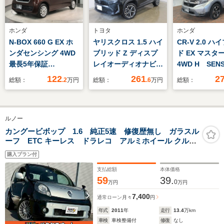
ホンダ
トヨタ
ホンダ
N-BOX 660 G EX ホ
ヤリスクロス 1.5 ハイ
CR-V 2.0 
ンダセンシング 4WD
ブリッド Z ディスプ
ド EX マスタ
最長5年保証
レイオーディオナビ
4WD H SEN
Bluetooth対応ナビ両
パノラミックビューモ
サンル-フ 最
122
261
2
総額：
.2
万円
総額：
.6
万円
総額：
側Pスラ
ニター ブラインドス
証 ワンオー
ポットモニター パー
ビVRU-195C
キングアシスト パワ
TV Rカメラ
ルノー
ーバックドア 純正ア
音 BTオ-
ルミ LEDヘッドライ
DVD ETC 
カングービボップ 1.6 純正5速 修復歴無し ガラスル
ーフ ETC キーレス ドラレコ アルミホイール クルコ
ト ETC2.0 D席パ
イト VSA 
ン ディーラー車
ワーシート シートヒ
ーター 電動
購入プラン付
ーター
フォグ
支払総額
本体価格
59
39.
0
万円
万円
7,400
通常ローン
月々
円
年式
2011
年
走行
13.4
万km
車検
車検整備付
修復
なし