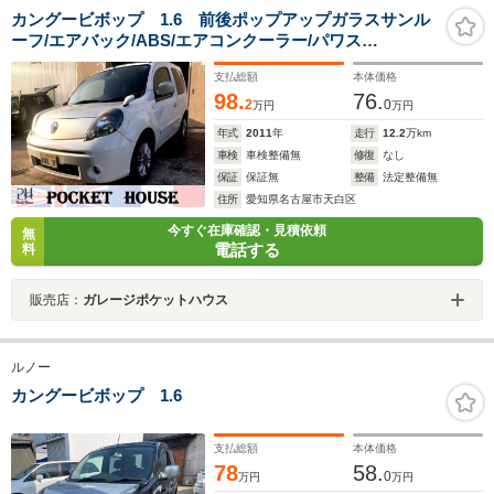
カングービボップ 1.6 前後ポップアップガラスサンル
ーフ/エアバック/ABS/エアコンクーラー/パワス
テ/ETC/CD/パワーウィンドウ/キーレス/ウォークスルー/
支払総額
本体価格
サンルーフ/ガラスルーフ/アルミホイール
98.
76.
2
0
万円
万円
年式
2011
年
走行
12.2
万km
車検
車検整備無
修復
なし
保証
保証無
整備
法定整備無
住所
愛知県名古屋市天白区
今すぐ在庫確認・見積依頼
無
電話する
料
販売店：
ガレージポケットハウス
ルノー
カングービボップ 1.6
支払総額
本体価格
78
58.
0
万円
万円