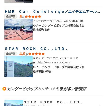
ＨＭＲ Ｃａｒ Ｃｏｎｃｉｅｒｇｅ／エイチエムアールカーコンシェルジュ
5
総合評価
点
あなたのカーライフに、Car Concierge.
1
ルノー カングービボップの
掲載台数
台
6
総掲載数
台
ＳＴＡＲ ＲＯＣＫ ＣＯ．，ＬＴＤ．
4.9
総合評価
点
★カングーのことならスターロック
★→http://www.star-rock.com/
2
ルノー カングービボップの
掲載台数
台
40
総掲載数
台
カングービボップのクチコミ件数が多い販売店
ＳＴＡＲ ＲＯＣＫ ＣＯ．，ＬＴＤ．