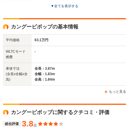
▼
全てを表示する
ドア数
5ドア
5ドア
5ドア
全高
全高
全
カングービボップの基本情報
1.64m
1.81m
1.
平均価格
63.1万円
全幅
全幅
全幅
WLTCモード
-
サイズ
1.81m
1.86m
1.72m
燃費
全長
全長
(全長x全幅x全高)
4.5m
4.91m
4.13m
車体寸法
全長：3.87m
(全長x全幅x全
全幅：1.83m
高)
全高：1.84m
ホイールベース
ホイールベース
ホイー
-m
-m
もっと見る
14.7km/L
カングービボップに関するクチコミ・評価
WLTCモード
└市街地:11.7km/L
-
-
燃費
└郊外:15.0km/L
3.8
総合評価
点
└高速道路:16.4km/L