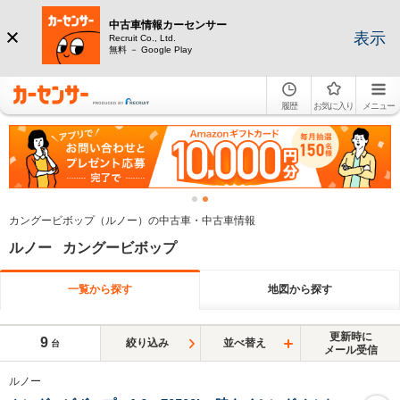
中古車情報カーセンサー
表示
Recruit Co., Ltd.
無料 － Google Play
履歴
お気に入り
メニュー
カングービボップ（ルノー）の中古車・中古車情報
ルノー カングービボップ
一覧から探す
地図から探す
更新時に
9
絞り込み
並べ替え
台
メール受信
ルノー