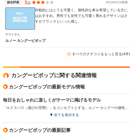
3
総合評価
2013/02/14投稿
点
外観的にはとても可愛く、個性的な車を希望している方に
はおすすめ。男性でも女性でも可愛く乗れるデザインはさ
すがフランスといった感じ。
ゲストさん
ルノー カングービボップ
すべてのクチコミをもっと見る(4件)
カングービボップに関する関連情報
カングービボップの最新モデル情報
毎日をおしゃれに楽しくがテーマに掲げるモデル
「ルドスパス（遊びの空間）」をコンセプトとする、ルノー カングーの個性をツートンカラーのコンパクトなボディに凝縮。オープンエアの開放感を満喫できる開閉式のグラスルーフやテールゲートグラスなどの装備により、その魅力をさらに高めた。ユーザーの毎日をおしゃれに楽しくするモデルとして開発されたコンパクトSUV。ベースとなったカングーに比べて345mmも短くなった3870mmの全長と、全幅1830mm、全高1840mmというコンパクトかつスクエアなボディによる独特のフォルム。リアスライディングドアは取り払われ、広大なクォーターグラスが備えられた。パワートレインは、カングーと同じ1.6L直4で、ミッションは5速MTのみとなる。（2010.9）
全てを表示する
カングービボップの最新記事