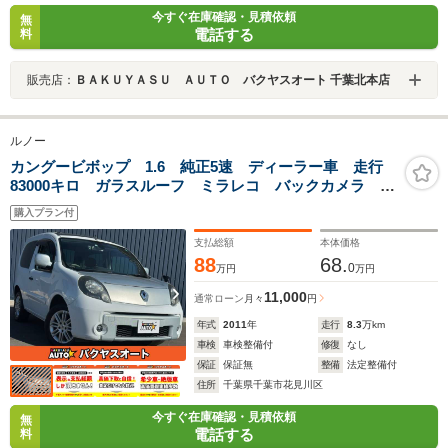
今すぐ在庫確認・見積依頼
無
電話する
料
販売店：
ＢＡＫＵＹＡＳＵ ＡＵＴＯ バクヤスオート 千葉北本店
ルノー
カングービボップ 1.6 純正5速 ディーラー車 走行
83000キロ ガラスルーフ ミラレコ バックカメラ ク
ルコン ETC
購入プラン付
支払総額
本体価格
88
68.
0
万円
万円
11,000
通常ローン
月々
円
年式
2011
年
走行
8.3
万km
車検
車検整備付
修復
なし
保証
保証無
整備
法定整備付
住所
千葉県千葉市花見川区
今すぐ在庫確認・見積依頼
無
電話する
料