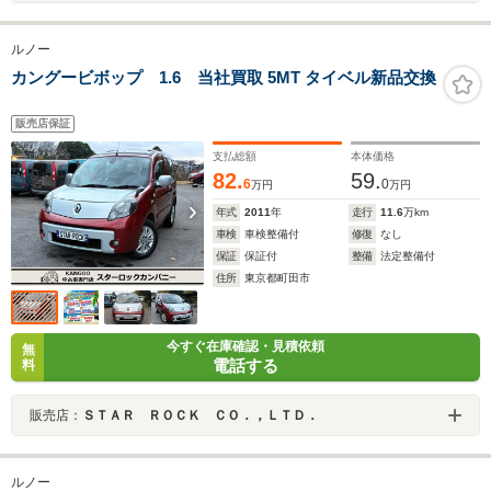
ルノー
カングービボップ 1.6 当社買取 5MT タイベル新品交換
販売店保証
支払総額
本体価格
82.
59.
6
0
万円
万円
年式
2011
年
走行
11.6
万km
車検
車検整備付
修復
なし
保証
保証付
整備
法定整備付
住所
東京都町田市
今すぐ在庫確認・見積依頼
無
電話する
料
販売店：
ＳＴＡＲ ＲＯＣＫ ＣＯ．，ＬＴＤ．
ルノー