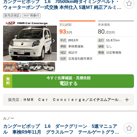
カングービボップ 1.6 70500km時タイミングベルト・
ウォーターポンプ一式交換 本州仕入 5速MT 純正アルミホ
イール バックセンサー LEDヘッドライト
販売店保証
360°画像付
支払総額
本体価格
93
80.
0
万円
万円
年式
2011
年
走行
11.0
万km
車検
車検整備無
修復
なし
保証
保証付
整備
法定整備無
住所
北海道札幌市東区
今すぐ在庫確認・見積依頼
無
電話する
料
販売店：
ＨＭＲ Ｃａｒ Ｃｏｎｃｉｅｒｇｅ／エイチエムアールカーコンシェルジュ
ルノー
カングービボップ 1.6 ダークグリーン 5速マニュア
ル 車検R9年11月 グラスルーフ テールゲートグラ