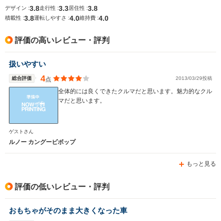
3.8
3.3
3.8
デザイン :
走行性 :
居住性 :
3.8
4.0
4.0
積載性 :
運転しやすさ :
維持費 :
排気量
1998cc
1333cc
1998cc
評価の高いレビュー・評判
駆動方式
FF
FF
FF
扱いやすい
4
総合評価
2013/03/29投稿
点
全体的には良くできたクルマだと思います。魅力的なクル
マだと思います。
ゲストさん
ルノー カングービボップ
もっと見る
評価の低いレビュー・評判
おもちゃがそのまま大きくなった車