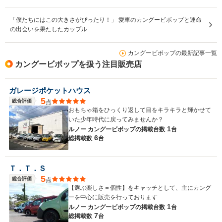
「僕たちにはこの大きさがぴったり！」 愛車のカングービボップと運命
の出会いを果たしたカップル
カングービボップの最新記事一覧
カングービボップを扱う注目販売店
ガレージポケットハウス
5
総合評価
点
おもちゃ箱をひっくり返して目をキラキラと輝かせて
いた少年時代に戻ってみませんか？
1
ルノー カングービボップの
掲載台数
台
6
総掲載数
台
Ｔ．Ｔ．Ｓ
5
総合評価
点
【選ぶ楽しさ＝個性】をキャッチとして、主にカング
ーを中心に販売を行っております
1
ルノー カングービボップの
掲載台数
台
7
総掲載数
台