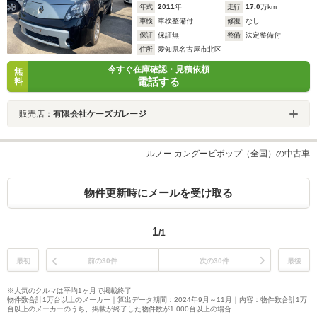
年式
2011
年
走行
17.0
万km
車検
車検整備付
修復
なし
保証
保証無
整備
法定整備付
住所
愛知県名古屋市北区
今すぐ在庫確認・見積依頼
無
電話する
料
販売店：
有限会社ケーズガレージ
ルノー カングービボップ（全国）の中古車
物件更新時にメールを受け取る
1
/1
最初
前の30件
次の30件
最後
※人気のクルマは平均1ヶ月で掲載終了
物件数合計1万台以上のメーカー｜算出データ期間：2024年9月～11月｜内容：物件数合計1万
台以上のメーカーのうち、掲載が終了した物件数が1,000台以上の場合