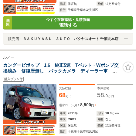
保証
保証無
整備
法定整備付
住所
千葉県千葉市花見川区
今すぐ在庫確認・見積依頼
無
電話する
料
販売店：
ＢＡＫＵＹＡＳＵ ＡＵＴＯ バクヤスオート 千葉北本店
ルノー
カングービボップ 1.6 純正5速 Tベルト・Wポンプ交
換済み 修復歴無し バックカメラ ディーラー車 車
検令和8年11月 ナビ・TV
購入プラン付
支払総額
本体価格
68
58.
0
万円
万円
8,500
通常ローン
月々
円
年式
2011
年
走行
10.3
万km
車検
'26/11
修復
なし
保証
保証無
整備
法定整備無
住所
千葉県千葉市花見川区