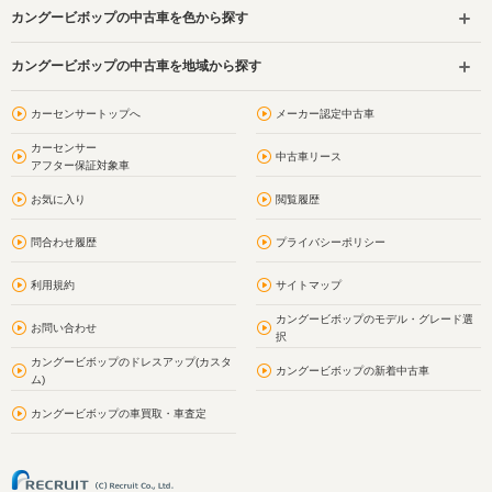
カングービボップの中古車を色から探す
カングービボップの中古車を地域から探す
カーセンサートップへ
メーカー認定中古車
カーセンサー
中古車リース
アフター保証対象車
お気に入り
閲覧履歴
問合わせ履歴
プライバシーポリシー
利用規約
サイトマップ
カングービボップのモデル・グレード選
お問い合わせ
択
カングービボップのドレスアップ(カスタ
カングービボップの新着中古車
ム)
カングービボップの車買取・車査定