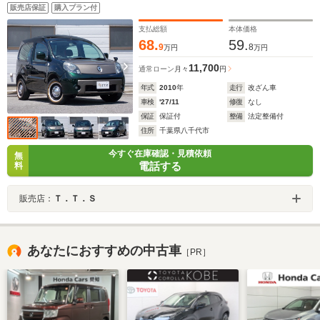
ス クリムソン16インチ ホワイトリボンタイヤ ヒッ
販売店保証
購入プラン付
チメンバー付 クルコン ETC 保証書 取説 Sキー
複数点検記録簿
支払総額
本体価格
68.
59.
9
8
万円
万円
11,700
通常ローン
月々
円
年式
2010
年
走行
改ざん車
車検
'27/11
修復
なし
保証
保証付
整備
法定整備付
住所
千葉県八千代市
今すぐ在庫確認・見積依頼
無
電話する
料
販売店：
Ｔ．Ｔ．Ｓ
あなたにおすすめの中古車
［PR］