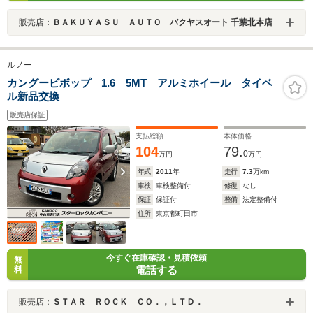
販売店：
ＢＡＫＵＹＡＳＵ ＡＵＴＯ バクヤスオート 千葉北本店
ルノー
カングービボップ 1.6 5MT アルミホイール タイベ
ル新品交換
販売店保証
支払総額
本体価格
104
79.
0
万円
万円
年式
2011
年
走行
7.3
万km
車検
車検整備付
修復
なし
保証
保証付
整備
法定整備付
住所
東京都町田市
今すぐ在庫確認・見積依頼
無
電話する
料
販売店：
ＳＴＡＲ ＲＯＣＫ ＣＯ．，ＬＴＤ．