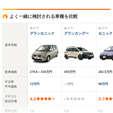
よく一緒に検討される車種を比較
ルノー
ルノー
ルノー
グランセニック
グランカングー
セニック
基本情報
新車価格
279.8～330万円
459万円
282.5万円
中古車
72万円
‐‐‐万円
98万円
平均価格
クチコミ
4.0
-
3.7
総合評価
乗車定員
7人
7人
5人