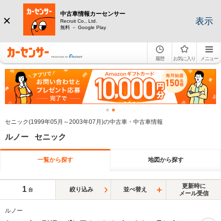
中古車情報カーセンサー
表示
Recruit Co., Ltd.
無料 － Google Play
履歴
お気に入り
メニュー
セニック(1999年05月～2003年07月)の中古車・中古車情報
ルノー セニック
一覧から探す
地図から探す
更新時に
1
絞り込み
並べ替え
台
メール受信
ルノー