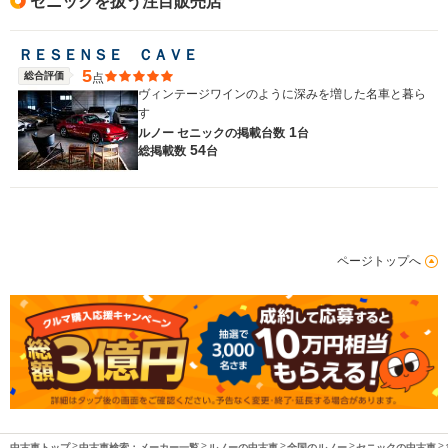
セニックを扱う注目販売店
ＲＥＳＥＮＳＥ ＣＡＶＥ
5
総合評価
点
ヴィンテージワインのように深みを増した名車と暮ら
す
1
ルノー セニックの
掲載台数
台
54
総掲載数
台
ページトップへ
中古車トップ
中古車検索：メーカー一覧
ルノーの中古車
全国のルノー
セニックの中古車