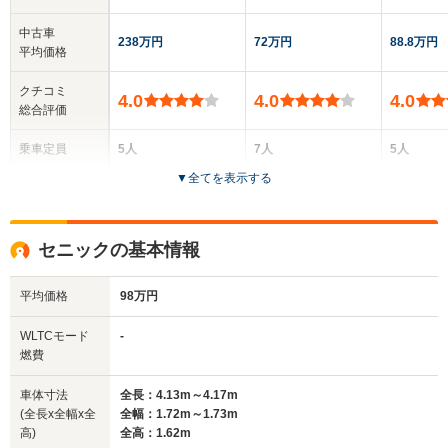
中古車
238万円
72万円
88.8万円
平均価格
クチコミ
4.0
4.0
4.0
総合評価
乗車定員
5人
7人
5人
▼
全てを表示する
ドア数
4ドア
5ドア
3～5ドア
全高
全高
全高
セニックの基本情報
1.38m～1.4m
1.64m
1.36m
平均価格
98万円
全幅
全幅
全幅
WLTCモード
-
サイズ
1.73m
1.81m
1.57
燃費
全長
全長
(全長x全幅x全高)
4.5m～4.53m
4.5m
3.59m
車体寸法
全長：4.13m～4.17m
(全長x全幅x全
全幅：1.72m～1.73m
高)
全高：1.62m
ホイールベース
ホイールベース
ホイー