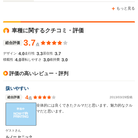
-m
-m
もっと見る
車種に関するクチコミ・評価
WLTCモード
-
-
-
燃費
3.7
総合評価
点
4.0
3.3
3.7
デザイン :
走行性 :
居住性 :
4.0
3.0
3.0
積載性 :
運転しやすさ :
維持費 :
排気量
1994～2165cc
1998cc
1389～17
評価の高いレビュー・評判
駆動方式
FF
FF
FF
扱いやすい
4
総合評価
2013/03/29投稿
点
全体的には良くできたクルマだと思います。魅力的なクル
マだと思います。
ゲストさん
ルノー セニック