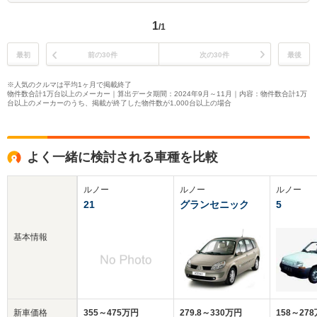
1
/1
最初
前の30件
次の30件
最後
※人気のクルマは平均1ヶ月で掲載終了
物件数合計1万台以上のメーカー｜算出データ期間：2024年9月～11月｜内容：物件数合計1万
台以上のメーカーのうち、掲載が終了した物件数が1,000台以上の場合
よく一緒に検討される車種を比較
ルノー
ルノー
ルノー
21
グランセニック
5
基本情報
新車価格
355～475万円
279.8～330万円
158～27