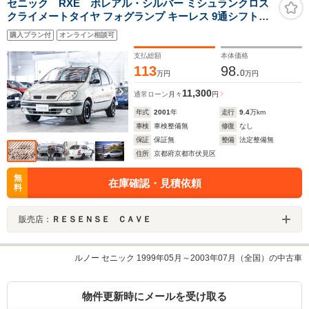
セニック RXE ボレアル・シルバー ミシュランクロス
クライメートタイヤ フォグランプ キーレス 9通シフトパ
ターン学習機能付4AT 開閉式リアガラスハッチ リアシー
購入プラン付
オンライン相談可
トテーブル
支払総額
本体価格
113
98.
0
万円
万円
11,300
通常ローン
月々
円
年式
2001
年
走行
9.4
万km
車検
車検整備無
修復
なし
保証
保証無
整備
法定整備無
住所
京都府京都市伏見区
無
在庫確認・見積依頼
料
販売店：
ＲＥＳＥＮＳＥ ＣＡＶＥ
ルノー セニック 1999年05月～2003年07月（全国）の中古車
物件更新時にメールを受け取る