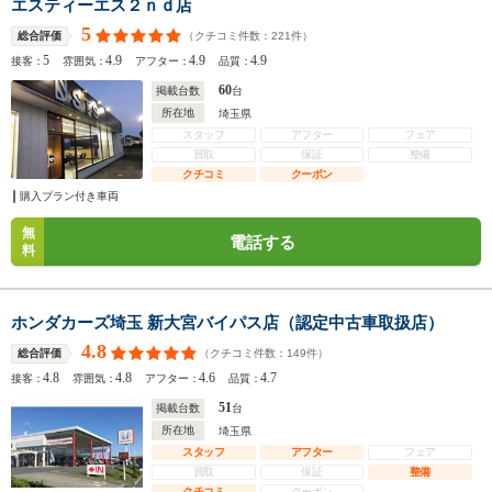
エスティーエス２ｎｄ店
5
（クチコミ件数：
221
件）
総合評価
5
4.9
4.9
4.9
接客：
雰囲気：
アフター：
品質：
60
掲載台数
台
所在地
埼玉県
スタッフ
アフター
フェア
買取
保証
整備
クチコミ
クーポン
購入プラン付き車両
無
電話する
料
ホンダカーズ埼玉 新大宮バイパス店（認定中古車取扱店）
4.8
（クチコミ件数：
149
件）
総合評価
4.8
4.8
4.6
4.7
接客：
雰囲気：
アフター：
品質：
51
掲載台数
台
所在地
埼玉県
スタッフ
アフター
フェア
買取
保証
整備
クチコミ
クーポン