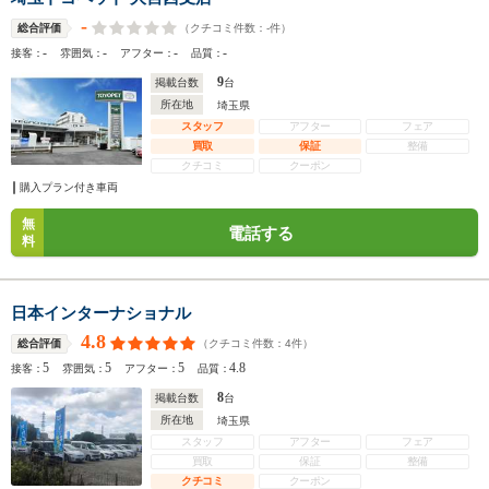
-
（クチコミ件数：
-
件）
総合評価
-
-
-
-
接客：
雰囲気：
アフター：
品質：
9
掲載台数
台
所在地
埼玉県
スタッフ
アフター
フェア
買取
保証
整備
クチコミ
クーポン
購入プラン付き車両
無
電話する
料
日本インターナショナル
4.8
（クチコミ件数：
4
件）
総合評価
5
5
5
4.8
接客：
雰囲気：
アフター：
品質：
8
掲載台数
台
所在地
埼玉県
スタッフ
アフター
フェア
買取
保証
整備
クチコミ
クーポン