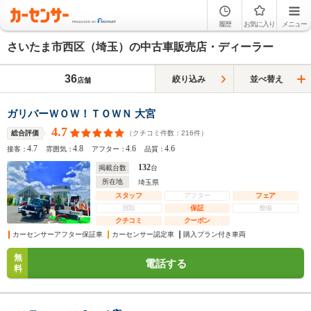
履歴
お気に入り
メニュー
さいたま市西区（埼玉）の中古車販売店・ディーラー
36
絞り込み
並べ替え
店舗
ガリバーＷＯＷ！ＴＯＷＮ 大宮
4.7
（クチコミ件数：
216
件）
総合評価
4.7
4.8
4.6
4.6
接客：
雰囲気：
アフター：
品質：
132
掲載台数
台
所在地
埼玉県
スタッフ
アフター
フェア
買取
保証
整備
クチコミ
クーポン
カーセンサーアフター保証車
カーセンサー認定車
購入プラン付き車両
無
電話する
料