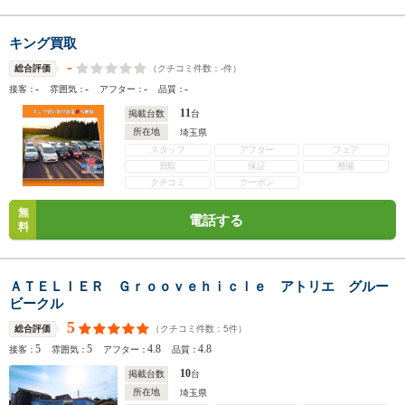
キング買取
-
（クチコミ件数：
-
件）
総合評価
-
-
-
-
接客：
雰囲気：
アフター：
品質：
11
掲載台数
台
所在地
埼玉県
スタッフ
アフター
フェア
買取
保証
整備
クチコミ
クーポン
無
電話する
料
ＡＴＥＬＩＥＲ Ｇｒｏｏｖｅｈｉｃｌｅ アトリエ グルー
ビークル
5
（クチコミ件数：
5
件）
総合評価
5
5
4.8
4.8
接客：
雰囲気：
アフター：
品質：
10
掲載台数
台
所在地
埼玉県