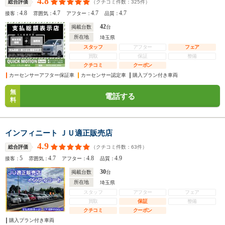
4.8
（クチコミ件数：
325
件）
総合評価
4.8
4.7
4.7
4.7
接客：
雰囲気：
アフター：
品質：
42
掲載台数
台
所在地
埼玉県
スタッフ
アフター
フェア
買取
保証
整備
クチコミ
クーポン
カーセンサーアフター保証車
カーセンサー認定車
購入プラン付き車両
無
電話する
料
インフィニート ＪＵ適正販売店
4.9
（クチコミ件数：
63
件）
総合評価
5
4.7
4.8
4.9
接客：
雰囲気：
アフター：
品質：
30
掲載台数
台
所在地
埼玉県
スタッフ
アフター
フェア
買取
保証
整備
クチコミ
クーポン
購入プラン付き車両