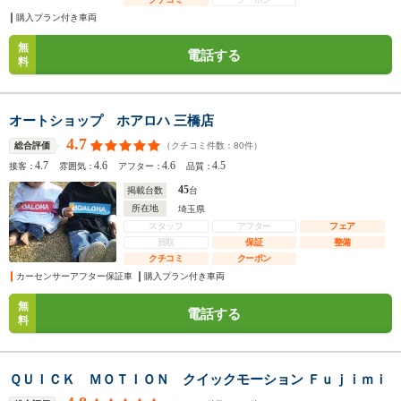
購入プラン付き車両
無
電話する
料
オートショップ ホアロハ 三橋店
4.7
（クチコミ件数：
80
件）
総合評価
4.7
4.6
4.6
4.5
接客：
雰囲気：
アフター：
品質：
45
掲載台数
台
所在地
埼玉県
スタッフ
アフター
フェア
買取
保証
整備
クチコミ
クーポン
カーセンサーアフター保証車
購入プラン付き車両
無
電話する
料
ＱＵＩＣＫ ＭＯＴＩＯＮ クイックモーション Ｆｕｊｉｍｉ