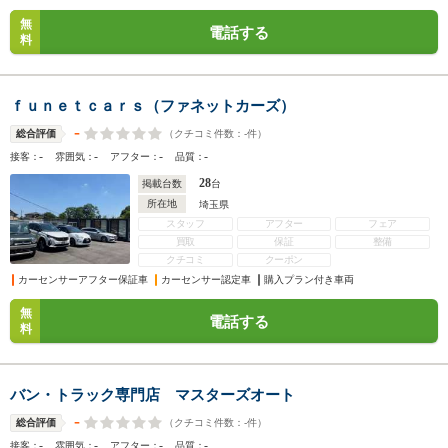
無
電話する
料
ｆｕｎｅｔｃａｒｓ（ファネットカーズ）
-
（クチコミ件数：
-
件）
総合評価
-
-
-
-
接客：
雰囲気：
アフター：
品質：
28
掲載台数
台
所在地
埼玉県
スタッフ
アフター
フェア
買取
保証
整備
クチコミ
クーポン
カーセンサーアフター保証車
カーセンサー認定車
購入プラン付き車両
無
電話する
料
バン・トラック専門店 マスターズオート
-
（クチコミ件数：
-
件）
総合評価
-
-
-
-
接客：
雰囲気：
アフター：
品質：