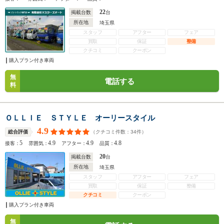
22
掲載台数
台
所在地
埼玉県
スタッフ
アフター
フェア
買取
保証
整備
クチコミ
クーポン
購入プラン付き車両
無
電話する
料
ＯＬＬＩＥ ＳＴＹＬＥ オーリースタイル
4.9
（クチコミ件数：
34
件）
総合評価
5
4.9
4.9
4.8
接客：
雰囲気：
アフター：
品質：
20
掲載台数
台
所在地
埼玉県
スタッフ
アフター
フェア
買取
保証
整備
クチコミ
クーポン
購入プラン付き車両
無