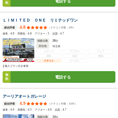
電話する
料
ＬＩＭＩＴＥＤ ＯＮＥ リミテッドワン
4.8
（クチコミ件数：
6
件）
総合評価
4.8
4.8
5
4.7
接客：
雰囲気：
アフター：
品質：
20
掲載台数
台
所在地
埼玉県
スタッフ
アフター
フェア
買取
保証
整備
クチコミ
クーポン
購入プラン付き車両
無
電話する
料
アーリアオートガレージ
4.9
（クチコミ件数：
33
件）
総合評価
4.9
4.5
4.9
4.7
接客：
雰囲気：
アフター：
品質：
14
掲載台数
台