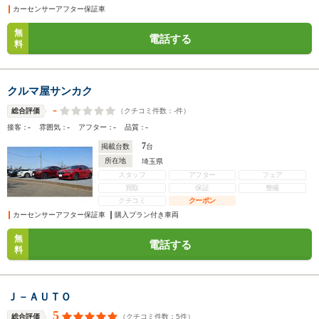
カーセンサーアフター保証車
無
電話する
料
クルマ屋サンカク
-
（クチコミ件数：
-
件）
総合評価
-
-
-
-
接客：
雰囲気：
アフター：
品質：
7
掲載台数
台
所在地
埼玉県
スタッフ
アフター
フェア
買取
保証
整備
クチコミ
クーポン
カーセンサーアフター保証車
購入プラン付き車両
無
電話する
料
Ｊ－ＡＵＴＯ
5
（クチコミ件数：
5
件）
総合評価