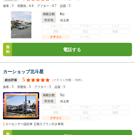
5
4.4
4.7
5
接客：
雰囲気：
アフター：
品質：
6
掲載台数
台
所在地
埼玉県
スタッフ
アフター
フェア
買取
保証
整備
クチコミ
クーポン
無
電話する
料
カーショップ北斗星
5
（クチコミ件数：
78
件）
総合評価
5
5
5
5
接客：
雰囲気：
アフター：
品質：
5
掲載台数
台
所在地
埼玉県
スタッフ
アフター
フェア
買取
保証
整備
クチコミ
クーポン
カーセンサー認定車
購入プラン付き車両
無