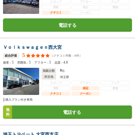
スタッフ
アフター
フェア
買取
保証
整備
クチコミ
クーポン
電話する
Ｖｏｌｋｓｗａｇｅｎ西大宮
5
（クチコミ件数：
6
件）
総合評価
5
5
5
4.8
接客：
雰囲気：
アフター：
品質：
9
掲載台数
台
所在地
埼玉県
スタッフ
アフター
フェア
買取
保証
整備
クチコミ
クーポン
購入プラン付き車両
無
電話する
料
埼玉トヨペット 大宮西支店