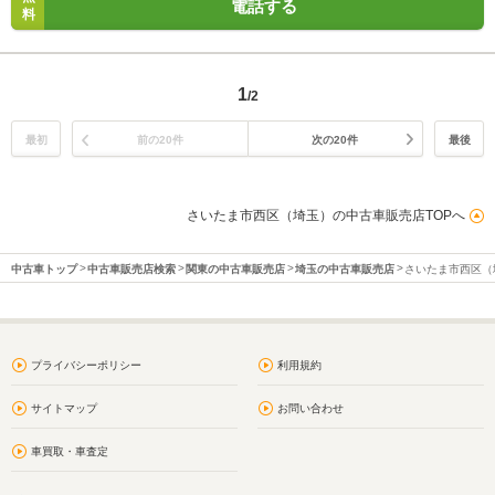
電話する
料
1
/2
最初
前の20件
次の20件
最後
さいたま市西区（埼玉）の中古車販売店TOPへ
中古車トップ
中古車販売店検索
関東の中古車販売店
埼玉の中古車販売店
さいたま市西区（
プライバシーポリシー
利用規約
サイトマップ
お問い合わせ
車買取・車査定