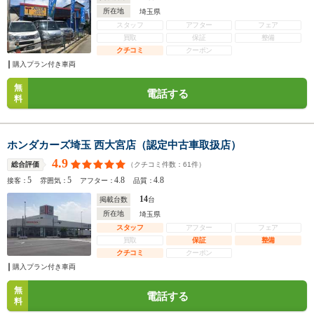
所在地
埼玉県
スタッフ
アフター
フェア
買取
保証
整備
クチコミ
クーポン
購入プラン付き車両
無
電話する
料
ホンダカーズ埼玉 西大宮店（認定中古車取扱店）
4.9
（クチコミ件数：
61
件）
総合評価
5
5
4.8
4.8
接客：
雰囲気：
アフター：
品質：
14
掲載台数
台
所在地
埼玉県
スタッフ
アフター
フェア
買取
保証
整備
クチコミ
クーポン
購入プラン付き車両
無
電話する
料