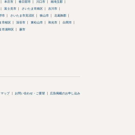
本庄市
春日部市
川口市
南埼玉郡
富士見市
さいたま市南区
吉川市
野市
さいたま市見沼区
狭山市
北葛飾郡
ま市桜区
深谷市
東松山市
和光市
白岡市
ま市浦和区
蕨市
トマップ
お問い合わせ・ご要望
広告掲載のお申し込み