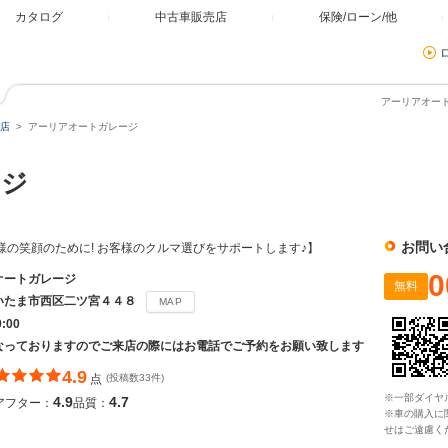
カタログ
中古車販売店
保険/ローン/他
アーリアオート
店
アーリアオートガレージ
ージ
お問い
客様の笑顔のために! お客様のクルマ選びをサポートします♪】
0
オートガレージ
無料
いたま市西区二ツ宮４４８
MAP
9:00
なっておりますのでご来店の際にはお電話でご予約をお願い致します
4.9
点
(投稿数33件)
※一部ダイヤ
4.9
4.7
アフター：
品質：
※車の購入に
せはご遠慮く