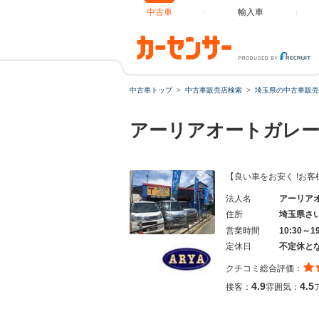
中古車
輸入車
中古車トップ
中古車販売店検索
埼玉県の中古車販売
アーリアオートガレ
【良い車をお安く !お
法人名
アーリア
住所
埼玉県さ
営業時間
10:30～1
定休日
不定休と
クチコミ総合評価：
4.9
4.5
接客：
雰囲気：