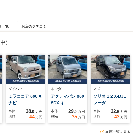
庫一覧
お店のクチコミ
中)
ダイハツ
ホンダ
スズキ
ミラココア 660 X
アクティバン 660
ソリオ 1.2 X-DJE
ナビ …
SDX キ…
レーダ…
38
29
32
本体
本体
本体
.0
万円
.0
万円
.0
万円
44
35
42
総額
総額
総額
万円
万円
万円
在庫一覧を見る