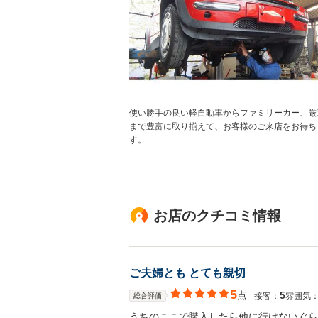
使い勝手の良い軽自動車からファミリーカー、厳
まで豊富に取り揃えて、お客様のご来店をお待ち
す。
お店のクチコミ情報
ご夫婦とも とても親切
5
点
5
接客：
雰囲気
総合評価
うちのここで購入したら他に行けないぐら