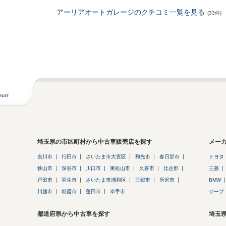
アーリアオートガレージのクチコミ一覧を見る
(33件)
埼玉県の市区町村から中古車販売店を探す
メー
吉川市
行田市
さいたま市大宮区
和光市
春日部市
トヨタ
狭山市
深谷市
川口市
東松山市
久喜市
比企郡
三菱
戸田市
羽生市
さいたま市浦和区
三郷市
所沢市
BMW
川越市
朝霞市
蓮田市
幸手市
ジープ
都道府県から中古車を探す
埼玉