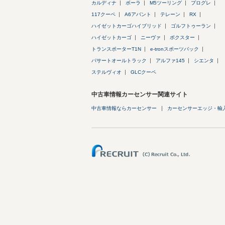
カルディナ
ボーラ
M5ツーリング
プログレ
117クーペ
A6アバント
テレーン
RX
ハイゼットカーゴハイブリッド
ゴルフトゥーラン
ハイゼットカーゴ
ニーヴァ
ボクスター
トランスポーターT1N
e-tronスポーツバック
パサートオールトラック
アルファ145
シエンタ
ステルヴィオ
GLCクーペ
中古車情報カーセンサー関連サイト
中古車情報ならカーセンサー
カーセンサーエッジ・輸