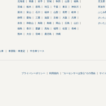
北海道
青森
岩手
宮城
秋田
山形
福島
児玉郡
茨城
栃木
群馬
埼玉
千葉
東京
神奈川
草加市
新潟
富山
石川
福井
山梨
長野
岐阜
ふじみ
静岡
愛知
三重
滋賀
京都
大阪
兵庫
さいた
奈良
和歌山
鳥取
島根
岡山
広島
山口
さいた
徳島
香川
愛媛
高知
福岡
佐賀
長崎
熊本
大分
宮崎
鹿児島
沖縄
入車
車買取・車査定
中古車リース
プライバシーポリシー
利用規約
"カーセンサーは安心"その理由
サイ