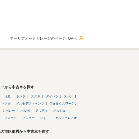
アーリアオートガレージのページTOPへ
カーから中古車を探す
日産
ホンダ
スズキ
ダイハツ
スバル
マツダ
メルセデス・ベンツ
フォルクスワーゲン
シボレー
ボルボ
アウディ
ポルシェ
フォード
プジョー
いすゞ
アルファロメオ
県の市区町村から中古車を探す