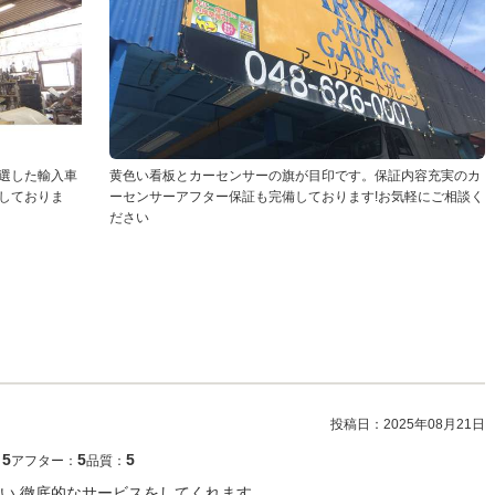
選した輸入車
黄色い看板とカーセンサーの旗が目印です。保証内容充実のカ
しておりま
ーセンサーアフター保証も完備しております!お気軽にご相談く
ださい
投稿日：
2025年08月21日
5
5
5
：
アフター：
品質：
い 徹底的なサービスをしてくれます