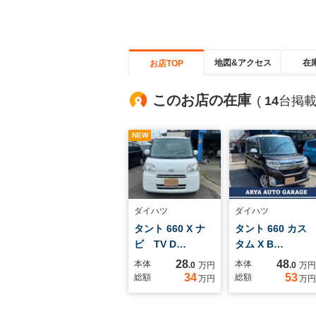
地図&アクセス
在
お店TOP
このお店の在庫
(
14
台掲載
NEW
ダイハツ
ダイハツ
タント 660 X ナ
タント 660 カス
ビ TV D…
タム X B…
28
48
本体
本体
.0
万円
.0
万円
34
53
総額
総額
万円
万円