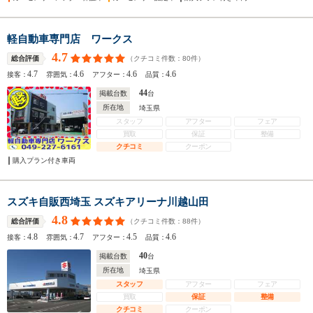
軽自動車専門店 ワークス
4.7
（クチコミ件数：
80
件）
総合評価
4.7
4.6
4.6
4.6
接客：
雰囲気：
アフター：
品質：
44
掲載台数
台
所在地
埼玉県
スタッフ
アフター
フェア
買取
保証
整備
クチコミ
クーポン
購入プラン付き車両
スズキ自販西埼玉 スズキアリーナ川越山田
4.8
（クチコミ件数：
88
件）
総合評価
4.8
4.7
4.5
4.6
接客：
雰囲気：
アフター：
品質：
40
掲載台数
台
所在地
埼玉県
スタッフ
アフター
フェア
買取
保証
整備
クチコミ
クーポン