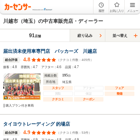
履歴
お気に入り
メニュー
川越市（埼玉）の中古車販売店・ディーラー
91
絞り込み
並べ替え
店舗
届出済未使用車専門店 パッカーズ 川越店
4.8
（クチコミ件数：
405
件）
総合評価
4.8
4.7
4.6
4.7
接客：
雰囲気：
アフター：
品質：
195
掲載台数
台
所在地
埼玉県
スタッフ
アフター
フェア
買取
保証
整備
クチコミ
クーポン
購入プラン付き車両
タイヨウトレーディング 的場店
4.9
（クチコミ件数：
53
件）
総合評価
4.9
4.9
4.8
4.9
接客：
雰囲気：
アフター：
品質：