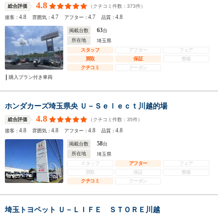
4.8
（クチコミ件数：
373
件）
総合評価
4.8
4.7
4.7
4.8
接客：
雰囲気：
アフター：
品質：
63
掲載台数
台
所在地
埼玉県
スタッフ
アフター
フェア
買取
保証
整備
クチコミ
クーポン
購入プラン付き車両
ホンダカーズ埼玉県央 Ｕ－Ｓｅｌｅｃｔ川越的場
4.8
（クチコミ件数：
35
件）
総合評価
4.8
4.8
4.8
4.8
接客：
雰囲気：
アフター：
品質：
58
掲載台数
台
所在地
埼玉県
スタッフ
アフター
フェア
買取
保証
整備
クチコミ
クーポン
埼玉トヨペット Ｕ－ＬＩＦＥ ＳＴＯＲＥ川越