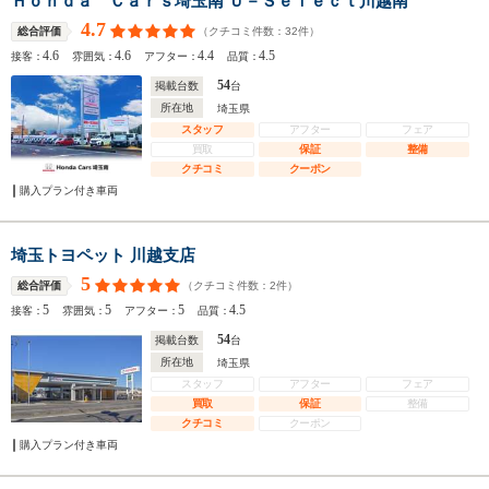
Ｈｏｎｄａ Ｃａｒｓ埼玉南 Ｕ－Ｓｅｌｅｃｔ川越南
4.7
（クチコミ件数：
32
件）
総合評価
4.6
4.6
4.4
4.5
接客：
雰囲気：
アフター：
品質：
54
掲載台数
台
所在地
埼玉県
スタッフ
アフター
フェア
買取
保証
整備
クチコミ
クーポン
購入プラン付き車両
埼玉トヨペット 川越支店
5
（クチコミ件数：
2
件）
総合評価
5
5
5
4.5
接客：
雰囲気：
アフター：
品質：
54
掲載台数
台
所在地
埼玉県
スタッフ
アフター
フェア
買取
保証
整備
クチコミ
クーポン
購入プラン付き車両