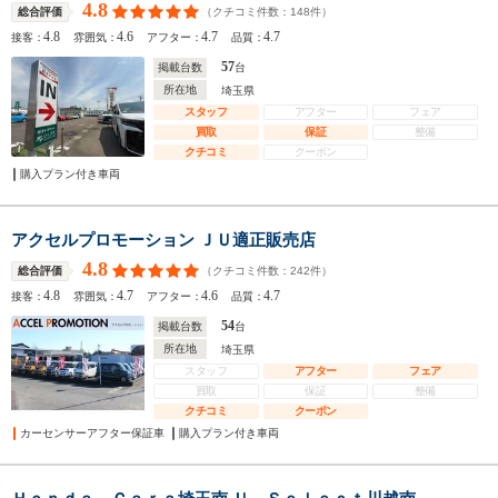
4.8
（クチコミ件数：
148
件）
総合評価
4.8
4.6
4.7
4.7
接客：
雰囲気：
アフター：
品質：
57
掲載台数
台
所在地
埼玉県
スタッフ
アフター
フェア
買取
保証
整備
クチコミ
クーポン
購入プラン付き車両
アクセルプロモーション ＪＵ適正販売店
4.8
（クチコミ件数：
242
件）
総合評価
4.8
4.7
4.6
4.7
接客：
雰囲気：
アフター：
品質：
54
掲載台数
台
所在地
埼玉県
スタッフ
アフター
フェア
買取
保証
整備
クチコミ
クーポン
カーセンサーアフター保証車
購入プラン付き車両