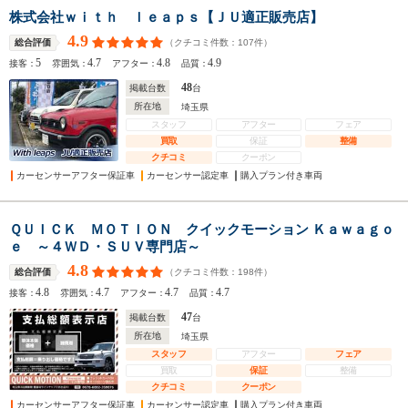
株式会社ｗｉｔｈ ｌｅａｐｓ【ＪＵ適正販売店】
4.9
（クチコミ件数：
107
件）
総合評価
5
4.7
4.8
4.9
接客：
雰囲気：
アフター：
品質：
48
掲載台数
台
所在地
埼玉県
スタッフ
アフター
フェア
買取
保証
整備
クチコミ
クーポン
カーセンサーアフター保証車
カーセンサー認定車
購入プラン付き車両
ＱＵＩＣＫ ＭＯＴＩＯＮ クイックモーション Ｋａｗａｇｏ
ｅ ～４ＷＤ・ＳＵＶ専門店～
4.8
（クチコミ件数：
198
件）
総合評価
4.8
4.7
4.7
4.7
接客：
雰囲気：
アフター：
品質：
47
掲載台数
台
所在地
埼玉県
スタッフ
アフター
フェア
買取
保証
整備
クチコミ
クーポン
カーセンサーアフター保証車
カーセンサー認定車
購入プラン付き車両