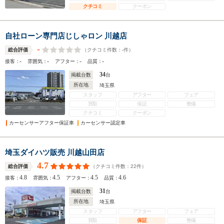
クチコミ
クーポン
自社ローン専門店じしゃロン 川越店
-
（クチコミ件数：
-
件）
総合評価
-
-
-
-
接客：
雰囲気：
アフター：
品質：
34
掲載台数
台
所在地
埼玉県
スタッフ
アフター
フェア
買取
保証
整備
クチコミ
クーポン
カーセンサーアフター保証車
カーセンサー認定車
埼玉ダイハツ販売 川越山田店
4.7
（クチコミ件数：
22
件）
総合評価
4.8
4.5
4.5
4.6
接客：
雰囲気：
アフター：
品質：
31
掲載台数
台
所在地
埼玉県
スタッフ
アフター
フェア
買取
保証
整備