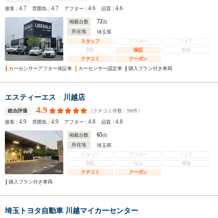
4.7
4.7
4.6
4.6
接客：
雰囲気：
アフター：
品質：
72
掲載台数
台
所在地
埼玉県
スタッフ
アフター
フェア
買取
保証
整備
クチコミ
クーポン
カーセンサーアフター保証車
カーセンサー認定車
購入プラン付き車両
エスティーエス 川越店
4.9
（クチコミ件数：
59
件）
総合評価
4.9
4.9
4.8
4.8
接客：
雰囲気：
アフター：
品質：
65
掲載台数
台
所在地
埼玉県
スタッフ
アフター
フェア
買取
保証
整備
クチコミ
クーポン
購入プラン付き車両
埼玉トヨタ自動車 川越マイカーセンター