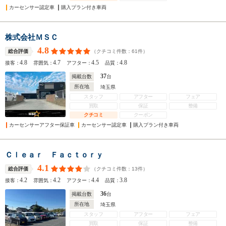
カーセンサー認定車
購入プラン付き車両
株式会社ＭＳＣ
4.8
（クチコミ件数：
61
件）
総合評価
4.8
4.7
4.5
4.8
接客：
雰囲気：
アフター：
品質：
37
掲載台数
台
所在地
埼玉県
スタッフ
アフター
フェア
買取
保証
整備
クチコミ
クーポン
カーセンサーアフター保証車
カーセンサー認定車
購入プラン付き車両
Ｃｌｅａｒ Ｆａｃｔｏｒｙ
4.1
（クチコミ件数：
13
件）
総合評価
4.2
4.2
4.4
3.8
接客：
雰囲気：
アフター：
品質：
36
掲載台数
台
所在地
埼玉県
スタッフ
アフター
フェア
買取
保証
整備