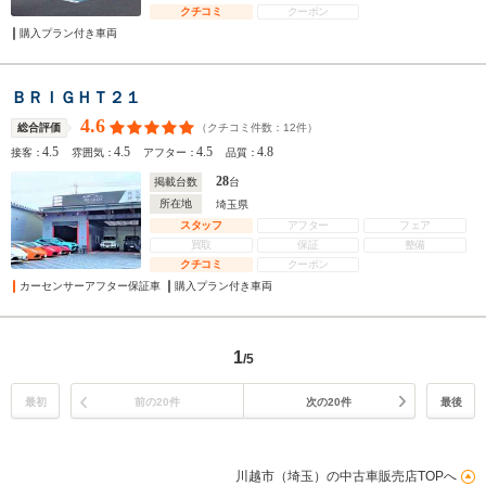
クチコミ
クーポン
購入プラン付き車両
ＢＲＩＧＨＴ２１
4.6
（クチコミ件数：
12
件）
総合評価
4.5
4.5
4.5
4.8
接客：
雰囲気：
アフター：
品質：
28
掲載台数
台
所在地
埼玉県
スタッフ
アフター
フェア
買取
保証
整備
クチコミ
クーポン
カーセンサーアフター保証車
購入プラン付き車両
1
/5
最初
前の20件
次の20件
最後
川越市（埼玉）の中古車販売店TOPへ