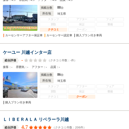
88
掲載台数
台
所在地
埼玉県
スタッフ
アフター
フェア
買取
保証
整備
クチコミ
クーポン
カーセンサーアフター保証車
カーセンサー認定車
購入プラン付き車両
ケーユー 川越インター店
-
（クチコミ件数：
-
件）
総合評価
-
-
-
-
接客：
雰囲気：
アフター：
品質：
86
掲載台数
台
所在地
埼玉県
スタッフ
アフター
フェア
買取
保証
整備
クチコミ
クーポン
購入プラン付き車両
ＬＩＢＥＲＡＬＡ リベラーラ川越
4.7
（クチコミ件数：
206
件）
総合評価