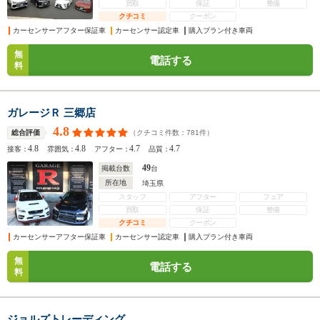
買取
保証
整備
クチコミ
クーポン
カーセンサーアフター保証車
カーセンサー認定車
購入プラン付き車両
無
電話する
料
ガレージＲ 三郷店
4.8
（クチコミ件数：
781
件）
総合評価
4.8
4.8
4.7
4.7
接客：
雰囲気：
アフター：
品質：
49
掲載台数
台
所在地
埼玉県
スタッフ
アフター
フェア
買取
保証
整備
クチコミ
クーポン
カーセンサーアフター保証車
カーセンサー認定車
購入プラン付き車両
無
電話する
料
ジョルズトレーディング