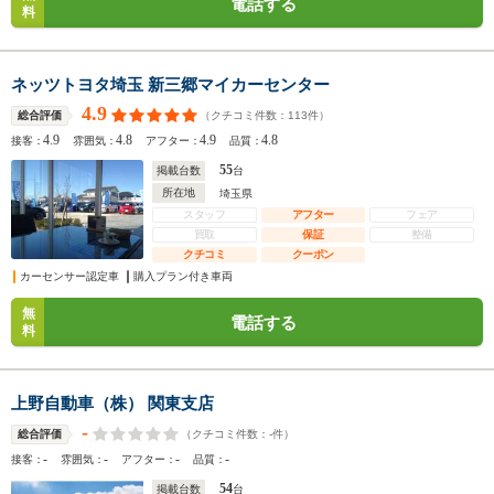
電話する
料
ネッツトヨタ埼玉 新三郷マイカーセンター
4.9
（クチコミ件数：
113
件）
総合評価
4.9
4.8
4.9
4.8
接客：
雰囲気：
アフター：
品質：
55
掲載台数
台
所在地
埼玉県
スタッフ
アフター
フェア
買取
保証
整備
クチコミ
クーポン
カーセンサー認定車
購入プラン付き車両
無
電話する
料
上野自動車（株） 関東支店
-
（クチコミ件数：
-
件）
総合評価
-
-
-
-
接客：
雰囲気：
アフター：
品質：
54
掲載台数
台