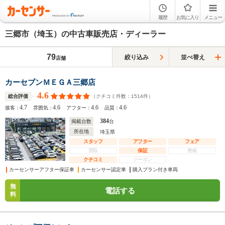
履歴
お気に入り
メニュー
三郷市（埼玉）の中古車販売店・ディーラー
79
絞り込み
並べ替え
店舗
カーセブンＭＥＧＡ三郷店
4.6
（クチコミ件数：
1514
件）
総合評価
4.7
4.6
4.6
4.6
接客：
雰囲気：
アフター：
品質：
384
掲載台数
台
所在地
埼玉県
スタッフ
アフター
フェア
買取
保証
整備
クチコミ
クーポン
カーセンサーアフター保証車
カーセンサー認定車
購入プラン付き車両
無
電話する
料