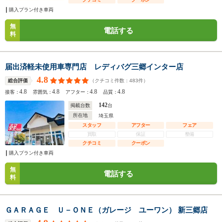
購入プラン付き車両
無
電話する
料
届出済軽未使用車専門店 レディバグ三郷インター店
4.8
（クチコミ件数：
483
件）
総合評価
4.8
4.8
4.8
4.8
接客：
雰囲気：
アフター：
品質：
142
掲載台数
台
所在地
埼玉県
スタッフ
アフター
フェア
買取
保証
整備
クチコミ
クーポン
購入プラン付き車両
無
電話する
料
ＧＡＲＡＧＥ Ｕ－ＯＮＥ（ガレージ ユーワン） 新三郷店