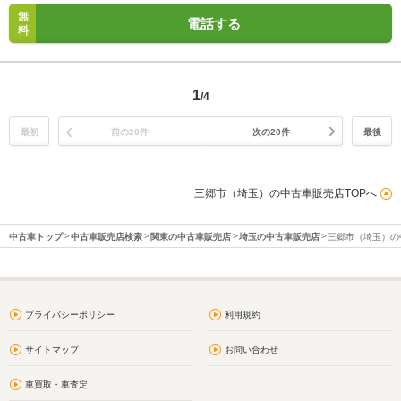
無
電話する
料
1
/4
最初
前の20件
次の20件
最後
三郷市（埼玉）の中古車販売店TOPへ
中古車トップ
中古車販売店検索
関東の中古車販売店
埼玉の中古車販売店
三郷市（埼玉）の
プライバシーポリシー
利用規約
サイトマップ
お問い合わせ
車買取・車査定