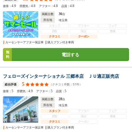
4.9
4.8
4.8
4.8
接客：
雰囲気：
アフター：
品質：
36
掲載台数
台
所在地
埼玉県
スタッフ
アフター
フェア
買取
保証
整備
クチコミ
クーポン
カーセンサーアフター保証車
購入プラン付き車両
無
電話する
料
フェローズインターナショナル 三郷本店 ＪＵ適正販売店
5
（クチコミ件数：
57
件）
総合評価
5
4.9
5
5
接客：
雰囲気：
アフター：
品質：
28
掲載台数
台
所在地
埼玉県
スタッフ
アフター
フェア
買取
保証
整備
クチコミ
クーポン
カーセンサーアフター保証車
購入プラン付き車両