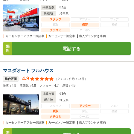
62
掲載台数
台
所在地
埼玉県
スタッフ
アフター
フェア
買取
保証
整備
クチコミ
クーポン
カーセンサーアフター保証車
カーセンサー認定車
購入プラン付き車両
無
電話する
料
マスダオート フルハウス
4.9
（クチコミ件数：
15
件）
総合評価
4.9
4.8
4.7
4.9
接客：
雰囲気：
アフター：
品質：
61
掲載台数
台
所在地
埼玉県
スタッフ
アフター
フェア
買取
保証
整備
クチコミ
クーポン
カーセンサーアフター保証車
カーセンサー認定車
購入プラン付き車両
無