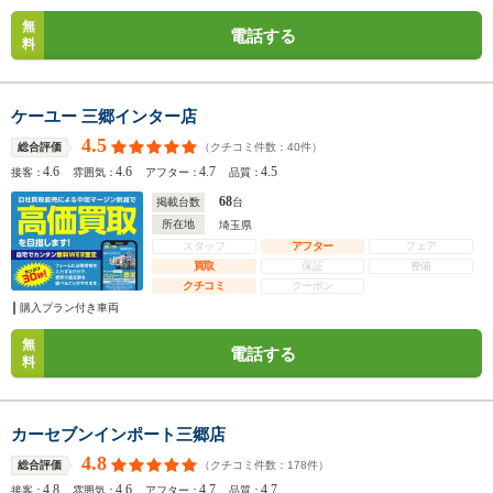
無
電話する
料
ケーユー 三郷インター店
4.5
（クチコミ件数：
40
件）
総合評価
4.6
4.6
4.7
4.5
接客：
雰囲気：
アフター：
品質：
68
掲載台数
台
所在地
埼玉県
スタッフ
アフター
フェア
買取
保証
整備
クチコミ
クーポン
購入プラン付き車両
無
電話する
料
カーセブンインポート三郷店
4.8
（クチコミ件数：
178
件）
総合評価
4.8
4.6
4.7
4.7
接客：
雰囲気：
アフター：
品質：