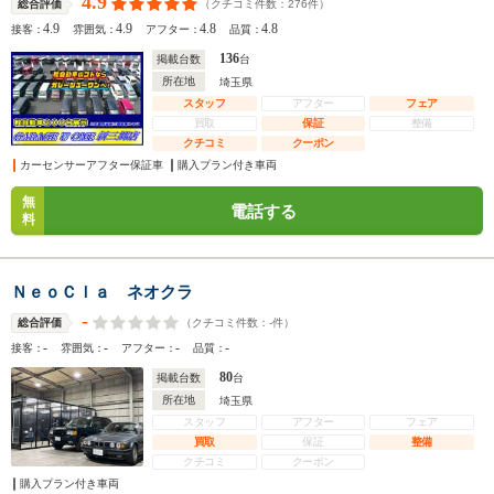
4.9
（クチコミ件数：
276
件）
総合評価
4.9
4.9
4.8
4.8
接客：
雰囲気：
アフター：
品質：
136
掲載台数
台
所在地
埼玉県
スタッフ
アフター
フェア
買取
保証
整備
クチコミ
クーポン
カーセンサーアフター保証車
購入プラン付き車両
無
電話する
料
ＮｅｏＣｌａ ネオクラ
-
（クチコミ件数：
-
件）
総合評価
-
-
-
-
接客：
雰囲気：
アフター：
品質：
80
掲載台数
台
所在地
埼玉県
スタッフ
アフター
フェア
買取
保証
整備
クチコミ
クーポン
購入プラン付き車両