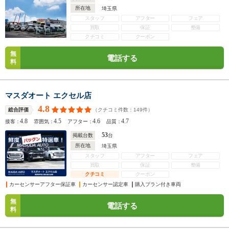
所在地
埼玉県
スタッフ
アフター
フェア
買取
保証
整備
クチコミ
クーポン
無
電話する
料
マスダオート エクセル店
4.8
（クチコミ件数：
149
件）
総合評価
4.8
4.5
4.6
4.7
接客：
雰囲気：
アフター：
品質：
53
掲載台数
台
所在地
埼玉県
スタッフ
アフター
フェア
買取
保証
整備
クチコミ
クーポン
カーセンサーアフター保証車
カーセンサー認定車
購入プラン付き車両
無
電話する
料