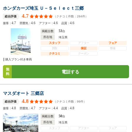
ホンダカーズ埼玉 Ｕ－Ｓｅｌｅｃｔ三郷
4.7
（クチコミ件数：
284
件）
総合評価
4.7
4.6
4.6
4.6
接客：
雰囲気：
アフター：
品質：
53
掲載台数
台
所在地
埼玉県
スタッフ
アフター
フェア
買取
保証
整備
クチコミ
クーポン
購入プラン付き車両
無
電話する
料
マスダオート 三郷店
4.8
（クチコミ件数：
99
件）
総合評価
4.8
4.7
4.4
4.8
接客：
雰囲気：
アフター：
品質：
50
掲載台数
台
所在地
埼玉県
スタッフ
アフター
フェア