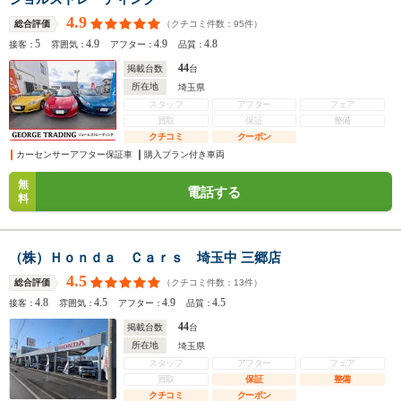
4.9
（クチコミ件数：
95
件）
総合評価
5
4.9
4.9
4.8
接客：
雰囲気：
アフター：
品質：
44
掲載台数
台
所在地
埼玉県
スタッフ
アフター
フェア
買取
保証
整備
クチコミ
クーポン
カーセンサーアフター保証車
購入プラン付き車両
無
電話する
料
（株）Ｈｏｎｄａ Ｃａｒｓ 埼玉中 三郷店
4.5
（クチコミ件数：
13
件）
総合評価
4.8
4.5
4.9
4.5
接客：
雰囲気：
アフター：
品質：
44
掲載台数
台
所在地
埼玉県
スタッフ
アフター
フェア
買取
保証
整備
クチコミ
クーポン