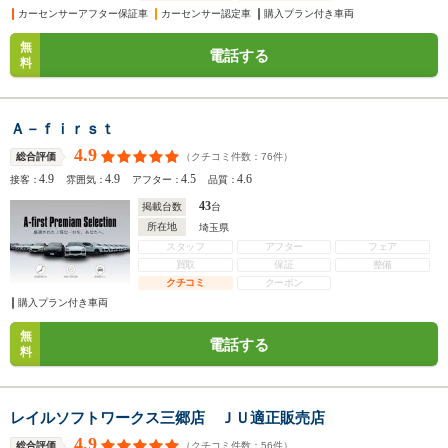
カーセンサーアフター保証車
カーセンサー認定車
購入プラン付き車両
無
電話する
料
Ａ－ｆｉｒｓｔ
4.9
（クチコミ件数：
76
件）
総合評価
4.9
4.9
4.5
4.6
接客：
雰囲気：
アフター：
品質：
43
掲載台数
台
所在地
埼玉県
スタッフ
アフター
フェア
買取
保証
整備
クチコミ
クーポン
購入プラン付き車両
無
電話する
料
レイルソフトワークス三郷店 ＪＵ適正販売店
4.9
（クチコミ件数：
56
件）
総合評価