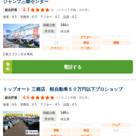
ジャンプ三郷センター
4.3
（クチコミ件数：
201
件）
総合評価
4.3
4.3
4.2
4.2
接客：
雰囲気：
アフター：
品質：
344
掲載台数
台
所在地
埼玉県
スタッフ
アフター
フェア
買取
保証
整備
クチコミ
クーポン
購入プラン付き車両
無
電話する
料
トップオート 三郷店 軽自動車５０万円以下プロショップ
4.6
（クチコミ件数：
851
件）
総合評価
4.6
4.5
4.5
4.5
接客：
雰囲気：
アフター：
品質：
148
掲載台数
台
所在地
埼玉県
スタッフ
アフター
フェア
買取
保証
整備
クチコミ
クーポン