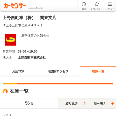
履歴
お気に入り
メニュー
上野自動車（株） 関東支店
埼玉県三郷市仁蔵４４９－１
夏季休業のお知らせ
営業時間
09:00～19:00
法人名
上野自動車株式会社
お店TOP
地図&アクセス
在庫一覧
在庫一覧
56
絞り込み
並べ替え
台
トヨタ