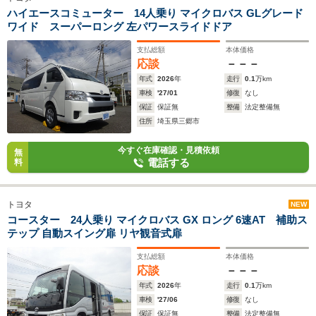
ハイエースコミューター 14人乗り マイクロバス GLグレード
ワイド スーパーロング 左パワースライドドア
支払総額
本体価格
応談
－－－
年式
2026
年
走行
0.1
万km
車検
'27/01
修復
なし
保証
保証無
整備
法定整備無
住所
埼玉県三郷市
今すぐ在庫確認・見積依頼
無
電話する
料
トヨタ
NEW
コースター 24人乗り マイクロバス GX ロング 6速AT 補助ス
テップ 自動スイング扉 リヤ観音式扉
支払総額
本体価格
応談
－－－
年式
2026
年
走行
0.1
万km
車検
'27/06
修復
なし
保証
保証無
整備
法定整備無