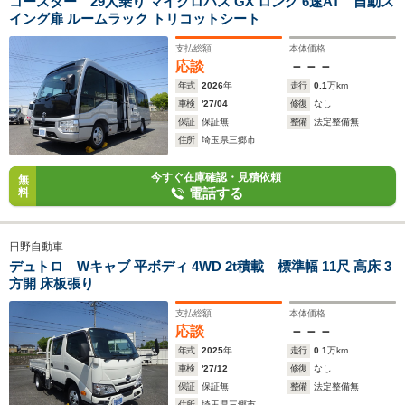
コースター 29人乗り マイクロバス GX ロング 6速AT 自動ス
イング扉 ルームラック トリコットシート
支払総額
本体価格
応談
－－－
年式
2026
年
走行
0.1
万km
車検
'27/04
修復
なし
保証
保証無
整備
法定整備無
住所
埼玉県三郷市
今すぐ在庫確認・見積依頼
無
電話する
料
日野自動車
デュトロ Wキャブ 平ボディ 4WD 2t積載 標準幅 11尺 高床 3
方開 床板張り
支払総額
本体価格
応談
－－－
年式
2025
年
走行
0.1
万km
車検
'27/12
修復
なし
保証
保証無
整備
法定整備無
住所
埼玉県三郷市