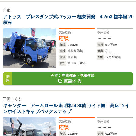
日産
アトラス プレスダンプ式パッカー 極東開発 4.2m3 標準幅 2t
積み
支払総額
本体価格
応談
－－－
年式
2006
年
走行
9.7
万km
車検
車検整備無
修復
なし
保証
保証無
整備
法定整備無
住所
埼玉県三郷市
今すぐ在庫確認・見積依頼
無
電話する
料
三菱ふそう
キャンター アームロール 新明和 4.3t積 ワイド幅 高床 ツイ
ンホイストキャブバックステップ
支払総額
本体価格
応談
－－－
年式
2025
年
走行
0.2
万km