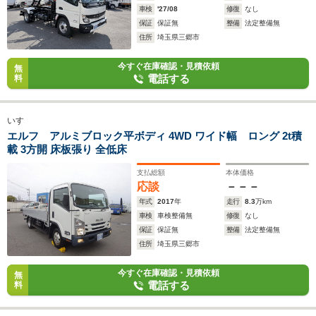
車検
'27/08
修復
なし
保証
保証無
整備
法定整備無
住所
埼玉県三郷市
今すぐ在庫確認・見積依頼
無
電話する
料
いすゞ
エルフ アルミブロック平ボディ 4WD ワイド幅 ロング 2t積
載 3方開 床板張り 全低床
支払総額
本体価格
応談
－－－
年式
2017
年
走行
8.3
万km
車検
車検整備無
修復
なし
保証
保証無
整備
法定整備無
住所
埼玉県三郷市
今すぐ在庫確認・見積依頼
無
電話する
料