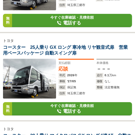
住所
埼玉県三郷市
今すぐ在庫確認・見積依頼
無
電話する
料
トヨタ
コースター 25人乗り GX ロング 寒冷地 リヤ観音式扉 営業
用ベースパッケージ 自動スイング扉
支払総額
本体価格
応談
－－－
年式
2026
年
走行
0.1
万km
車検
'27/05
修復
なし
保証
保証無
整備
法定整備無
住所
埼玉県三郷市
今すぐ在庫確認・見積依頼
無
電話する
料
トヨタ