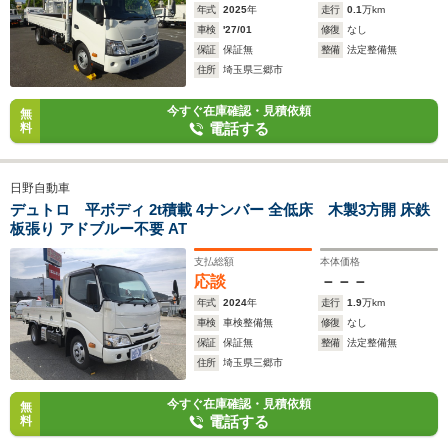
年式
2025
年
走行
0.1
万km
車検
'27/01
修復
なし
保証
保証無
整備
法定整備無
住所
埼玉県三郷市
今すぐ在庫確認・見積依頼
無
電話する
料
日野自動車
デュトロ 平ボディ 2t積載 4ナンバー 全低床 木製3方開 床鉄
板張り アドブルー不要 AT
支払総額
本体価格
応談
－－－
年式
2024
年
走行
1.9
万km
車検
車検整備無
修復
なし
保証
保証無
整備
法定整備無
住所
埼玉県三郷市
今すぐ在庫確認・見積依頼
無
電話する
料