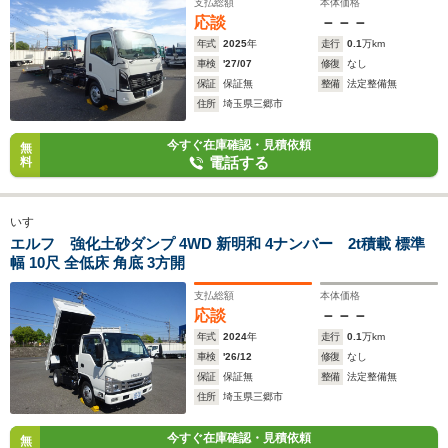
支払総額
本体価格
応談
－－－
年式
2025
年
走行
0.1
万km
車検
'27/07
修復
なし
保証
保証無
整備
法定整備無
住所
埼玉県三郷市
今すぐ在庫確認・見積依頼
無
電話する
料
いすゞ
エルフ 強化土砂ダンプ 4WD 新明和 4ナンバー 2t積載 標準
幅 10尺 全低床 角底 3方開
支払総額
本体価格
応談
－－－
年式
2024
年
走行
0.1
万km
車検
'26/12
修復
なし
保証
保証無
整備
法定整備無
住所
埼玉県三郷市
今すぐ在庫確認・見積依頼
無