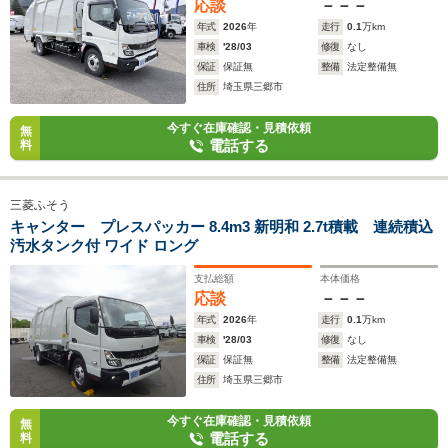
応談
－－－
年式
2026
年
走行
0.1
万km
車検
'28/03
修復
なし
保証
保証無
整備
法定整備無
住所
埼玉県三郷市
今すぐ在庫確認・見積依頼
無
電話する
料
三菱ふそう
キャンター プレスパッカー 8.4m3 新明和 2.7t積載 連続積込
汚水タンク付 ワイド ロング
支払総額
本体価格
応談
－－－
年式
2026
年
走行
0.1
万km
車検
'28/03
修復
なし
保証
保証無
整備
法定整備無
住所
埼玉県三郷市
今すぐ在庫確認・見積依頼
無
電話する
料