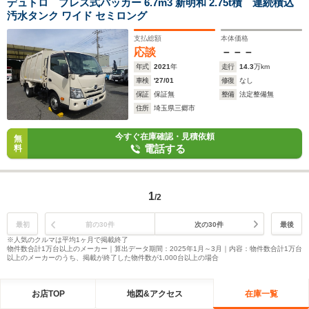
デュトロ プレス式パッカー 6.7m3 新明和 2.75t積 連続積込
汚水タンク ワイド セミロング
支払総額
本体価格
応談
－－－
年式
2021
年
走行
14.3
万km
車検
'27/01
修復
なし
保証
保証無
整備
法定整備無
住所
埼玉県三郷市
今すぐ在庫確認・見積依頼
無
電話する
料
1
/2
最初
前の30件
次の30件
最後
※人気のクルマは平均1ヶ月で掲載終了
物件数合計1万台以上のメーカー｜算出データ期間：2025年1月～3月｜内容：物件数合計1万台
以上のメーカーのうち、掲載が終了した物件数が1,000台以上の場合
お店TOP
地図&アクセス
在庫一覧