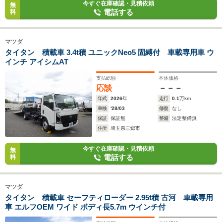
今すぐ在庫確認・見積依頼
無
電話する
料
マツダ
タイタン 積載車 3.4t積 ユニックNeo5 固縛付 車載専用車 ウ
インチ アイシムAT
支払総額
本体価格
応談
－－－
年式
2026
年
走行
0.1
万km
車検
'28/03
修復
なし
保証
保証無
整備
法定整備無
住所
埼玉県三郷市
今すぐ在庫確認・見積依頼
無
電話する
料
マツダ
タイタン 積載車 セーフティローダー 2.95t積 古河 車載専用
車 エルフOEM ワイド ボディ長5.7m ウインチ付