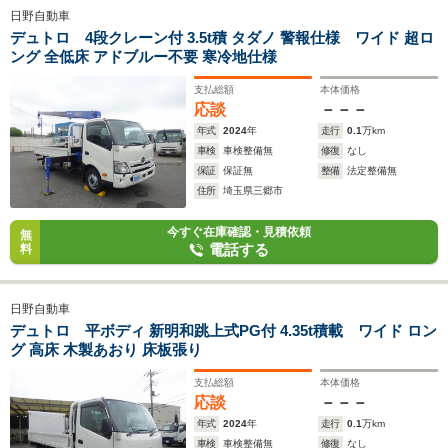
日野自動車
デュトロ 4段クレーン付 3.5t積 タダノ 警報仕様 ワイド 超ロ
ング 全低床 アドブルー不要 寒冷地仕様
支払総額
本体価格
応談
－－－
年式
2024
年
走行
0.1
万km
車検
車検整備無
修復
なし
保証
保証無
整備
法定整備無
住所
埼玉県三郷市
今すぐ在庫確認・見積依頼
無
電話する
料
日野自動車
デュトロ 平ボディ 新明和跳上式PG付 4.35t積載 ワイド ロン
グ 高床 木製あおり 床板張り
支払総額
本体価格
応談
－－－
年式
2024
年
走行
0.1
万km
車検
車検整備無
修復
なし