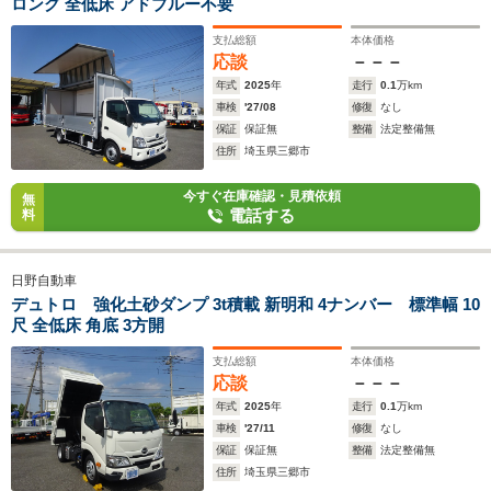
ロング 全低床 アドブルー不要
支払総額
本体価格
応談
－－－
年式
2025
年
走行
0.1
万km
車検
'27/08
修復
なし
保証
保証無
整備
法定整備無
住所
埼玉県三郷市
今すぐ在庫確認・見積依頼
無
電話する
料
日野自動車
デュトロ 強化土砂ダンプ 3t積載 新明和 4ナンバー 標準幅 10
尺 全低床 角底 3方開
支払総額
本体価格
応談
－－－
年式
2025
年
走行
0.1
万km
車検
'27/11
修復
なし
保証
保証無
整備
法定整備無
住所
埼玉県三郷市