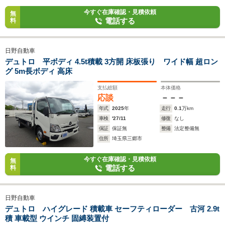
今すぐ在庫確認・見積依頼
無
電話する
料
日野自動車
デュトロ 平ボディ 4.5t積載 3方開 床板張り ワイド幅 超ロン
グ 5m長ボディ 高床
支払総額
本体価格
応談
－－－
年式
2025
年
走行
0.1
万km
車検
'27/11
修復
なし
保証
保証無
整備
法定整備無
住所
埼玉県三郷市
今すぐ在庫確認・見積依頼
無
電話する
料
日野自動車
デュトロ ハイグレード 積載車 セーフティローダー 古河 2.9t
積 車載型 ウインチ 固縛装置付