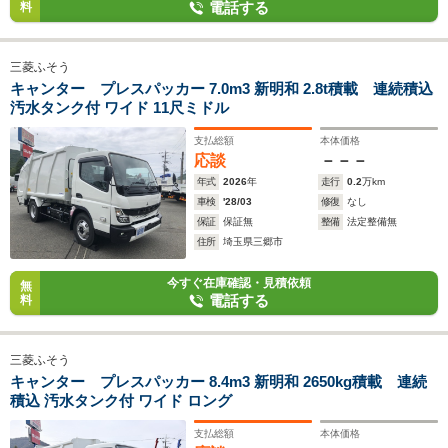
電話する
料
三菱ふそう
キャンター プレスパッカー 7.0m3 新明和 2.8t積載 連続積込
汚水タンク付 ワイド 11尺ミドル
支払総額
本体価格
応談
－－－
年式
2026
年
走行
0.2
万km
車検
'28/03
修復
なし
保証
保証無
整備
法定整備無
住所
埼玉県三郷市
今すぐ在庫確認・見積依頼
無
電話する
料
三菱ふそう
キャンター プレスパッカー 8.4m3 新明和 2650kg積載 連続
積込 汚水タンク付 ワイド ロング
支払総額
本体価格