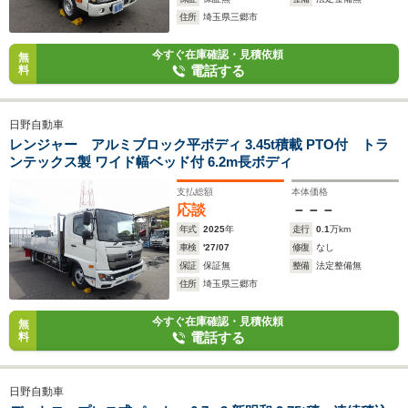
住所
埼玉県三郷市
今すぐ在庫確認・見積依頼
無
電話する
料
日野自動車
レンジャー アルミブロック平ボディ 3.45t積載 PTO付 トラ
ンテックス製 ワイド幅ベッド付 6.2m長ボディ
支払総額
本体価格
応談
－－－
年式
2025
年
走行
0.1
万km
車検
'27/07
修復
なし
保証
保証無
整備
法定整備無
住所
埼玉県三郷市
今すぐ在庫確認・見積依頼
無
電話する
料
日野自動車