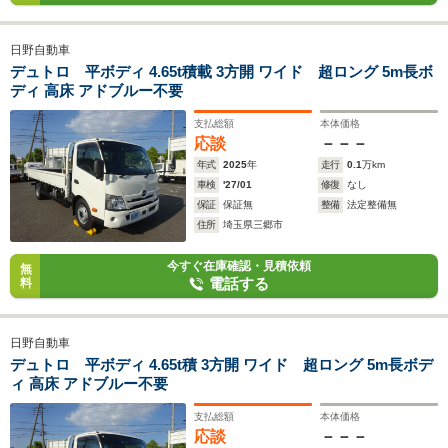
日野自動車
デュトロ 平ボディ 4.65t積載 3方開 ワイド 超ロング 5m長ボ
ディ 高床 アドブルー不要
支払総額
本体価格
応談
－－－
年式
2025
年
走行
0.1
万km
車検
'27/01
修復
なし
保証
保証無
整備
法定整備無
住所
埼玉県三郷市
今すぐ在庫確認・見積依頼
無
電話する
料
日野自動車
デュトロ 平ボディ 4.65t積 3方開 ワイド 超ロング 5m長ボデ
ィ 高床 アドブルー不要
支払総額
本体価格
応談
－－－