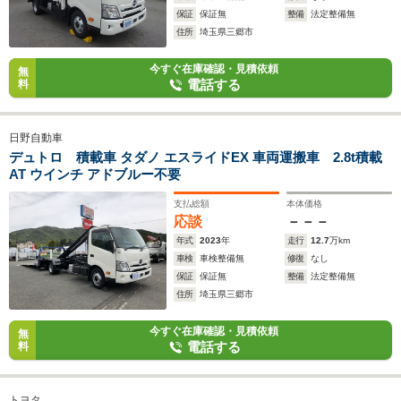
保証
保証無
整備
法定整備無
住所
埼玉県三郷市
今すぐ在庫確認・見積依頼
無
電話する
料
日野自動車
デュトロ 積載車 タダノ エスライドEX 車両運搬車 2.8t積載
AT ウインチ アドブルー不要
支払総額
本体価格
応談
－－－
年式
2023
年
走行
12.7
万km
車検
車検整備無
修復
なし
保証
保証無
整備
法定整備無
住所
埼玉県三郷市
今すぐ在庫確認・見積依頼
無
電話する
料
トヨタ