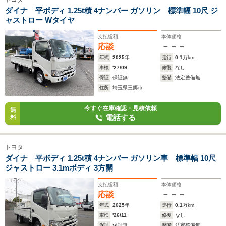
ダイナ 平ボディ 1.25t積 4ナンバー ガソリン 標準幅 10尺 ジ
ャストロー Wタイヤ
支払総額
本体価格
応談
－－－
年式
2025
年
走行
0.1
万km
車検
'27/09
修復
なし
保証
保証無
整備
法定整備無
住所
埼玉県三郷市
今すぐ在庫確認・見積依頼
無
電話する
料
トヨタ
ダイナ 平ボディ 1.25t積 4ナンバー ガソリン車 標準幅 10尺
ジャストロー 3.1mボディ 3方開
支払総額
本体価格
応談
－－－
年式
2025
年
走行
0.1
万km
車検
'26/11
修復
なし
保証
保証無
整備
法定整備無