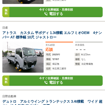
今すぐ在庫確認・見積依頼
無
電話する
料
日産
アトラス カスタム 平ボディ 1.3t積載 エルフミオOEM 4ナン
バー AT 標準幅 10尺 ジャストロー
支払総額
本体価格
応談
－－－
年式
2025
年
走行
0.1
万km
車検
'27/07
修復
なし
保証
保証無
整備
法定整備無
住所
埼玉県三郷市
今すぐ在庫確認・見積依頼
無
電話する
料
日野自動車
デュトロ アルミウイング トランテックス 3.4t積載 ワイド 超