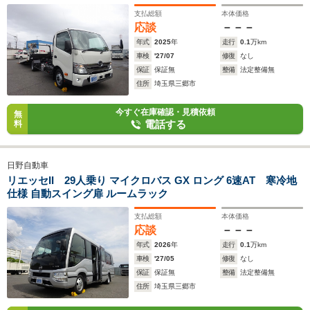
支払総額
本体価格
応談
－－－
年式
2025
年
走行
0.1
万km
車検
'27/07
修復
なし
保証
保証無
整備
法定整備無
住所
埼玉県三郷市
今すぐ在庫確認・見積依頼
無
電話する
料
日野自動車
リエッセII 29人乗り マイクロバス GX ロング 6速AT 寒冷地
仕様 自動スイング扉 ルームラック
支払総額
本体価格
応談
－－－
年式
2026
年
走行
0.1
万km
車検
'27/05
修復
なし
保証
保証無
整備
法定整備無
住所
埼玉県三郷市