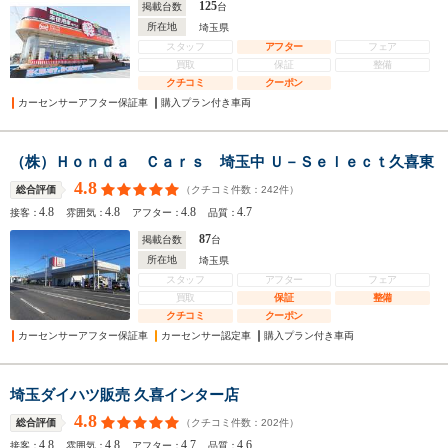
125
掲載台数
台
所在地
埼玉県
スタッフ
アフター
フェア
買取
保証
整備
クチコミ
クーポン
カーセンサーアフター保証車
購入プラン付き車両
（株）Ｈｏｎｄａ Ｃａｒｓ 埼玉中 Ｕ－Ｓｅｌｅｃｔ久喜東
4.8
（クチコミ件数：
242
件）
総合評価
4.8
4.8
4.8
4.7
接客：
雰囲気：
アフター：
品質：
87
掲載台数
台
所在地
埼玉県
スタッフ
アフター
フェア
買取
保証
整備
クチコミ
クーポン
カーセンサーアフター保証車
カーセンサー認定車
購入プラン付き車両
埼玉ダイハツ販売 久喜インター店
4.8
（クチコミ件数：
202
件）
総合評価
4.8
4.8
4.7
4.6
接客：
雰囲気：
アフター：
品質：