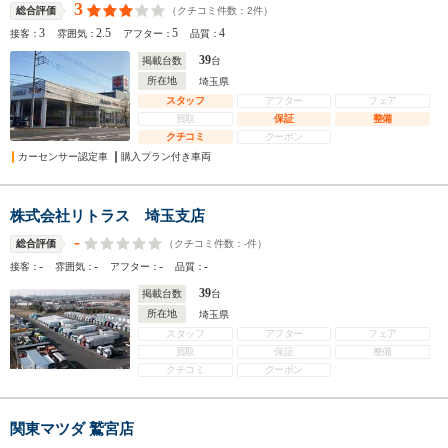
3
（クチコミ件数：
2
件）
総合評価
3
2.5
5
4
接客：
雰囲気：
アフター：
品質：
39
掲載台数
台
所在地
埼玉県
スタッフ
アフター
フェア
買取
保証
整備
クチコミ
クーポン
カーセンサー認定車
購入プラン付き車両
株式会社リトラス 埼玉支店
-
（クチコミ件数：
-
件）
総合評価
-
-
-
-
接客：
雰囲気：
アフター：
品質：
39
掲載台数
台
所在地
埼玉県
スタッフ
アフター
フェア
買取
保証
整備
クチコミ
クーポン
関東マツダ 鷲宮店