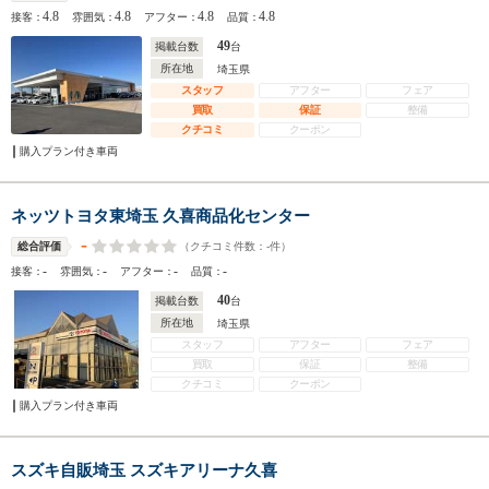
4.8
4.8
4.8
4.8
接客：
雰囲気：
アフター：
品質：
49
掲載台数
台
所在地
埼玉県
スタッフ
アフター
フェア
買取
保証
整備
クチコミ
クーポン
購入プラン付き車両
ネッツトヨタ東埼玉 久喜商品化センター
-
（クチコミ件数：
-
件）
総合評価
-
-
-
-
接客：
雰囲気：
アフター：
品質：
40
掲載台数
台
所在地
埼玉県
スタッフ
アフター
フェア
買取
保証
整備
クチコミ
クーポン
購入プラン付き車両
スズキ自販埼玉 スズキアリーナ久喜