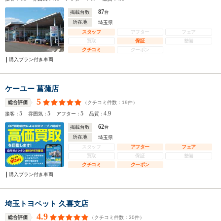
87
掲載台数
台
所在地
埼玉県
スタッフ
アフター
フェア
買取
保証
整備
クチコミ
クーポン
購入プラン付き車両
ケーユー 菖蒲店
5
（クチコミ件数：
19
件）
総合評価
5
5
5
4.9
接客：
雰囲気：
アフター：
品質：
62
掲載台数
台
所在地
埼玉県
スタッフ
アフター
フェア
買取
保証
整備
クチコミ
クーポン
購入プラン付き車両
埼玉トヨペット 久喜支店
4.9
（クチコミ件数：
30
件）
総合評価