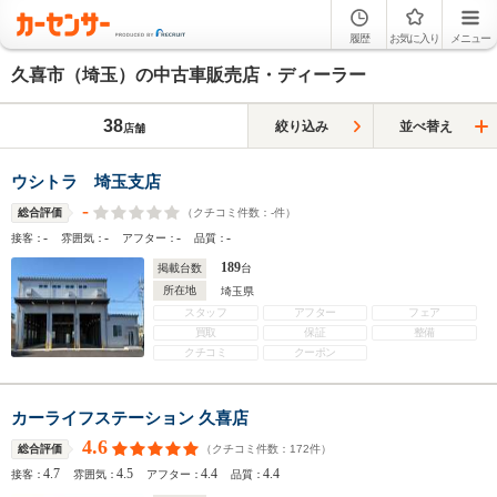
履歴
お気に入り
メニュー
久喜市（埼玉）の中古車販売店・ディーラー
38
絞り込み
並べ替え
店舗
ウシトラ 埼玉支店
-
（クチコミ件数：
-
件）
総合評価
-
-
-
-
接客：
雰囲気：
アフター：
品質：
189
掲載台数
台
所在地
埼玉県
スタッフ
アフター
フェア
買取
保証
整備
クチコミ
クーポン
カーライフステーション 久喜店
4.6
（クチコミ件数：
172
件）
総合評価
4.7
4.5
4.4
4.4
接客：
雰囲気：
アフター：
品質：