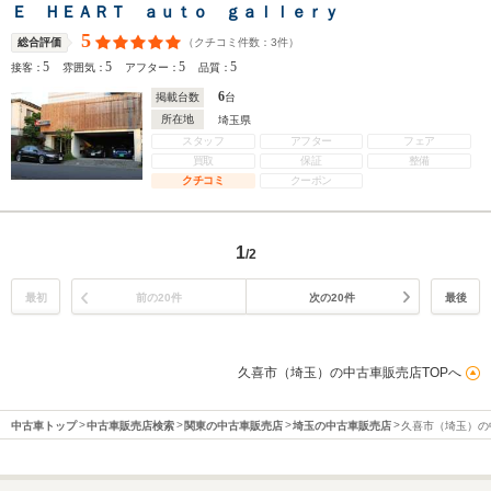
Ｅ ＨＥＡＲＴ ａｕｔｏ ｇａｌｌｅｒｙ
5
（クチコミ件数：
3
件）
総合評価
5
5
5
5
接客：
雰囲気：
アフター：
品質：
6
掲載台数
台
所在地
埼玉県
スタッフ
アフター
フェア
買取
保証
整備
クチコミ
クーポン
1
/2
最初
前の20件
次の20件
最後
久喜市（埼玉）の中古車販売店TOPへ
中古車トップ
中古車販売店検索
関東の中古車販売店
埼玉の中古車販売店
久喜市（埼玉）の