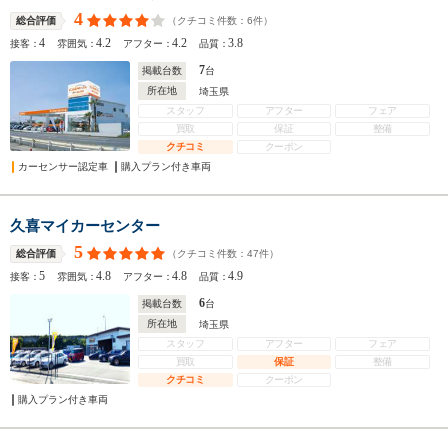
4
（クチコミ件数：
6
件）
総合評価
4
4.2
4.2
3.8
接客：
雰囲気：
アフター：
品質：
7
掲載台数
台
所在地
埼玉県
スタッフ
アフター
フェア
買取
保証
整備
クチコミ
クーポン
カーセンサー認定車
購入プラン付き車両
久喜マイカーセンター
5
（クチコミ件数：
47
件）
総合評価
5
4.8
4.8
4.9
接客：
雰囲気：
アフター：
品質：
6
掲載台数
台
所在地
埼玉県
スタッフ
アフター
フェア
買取
保証
整備
クチコミ
クーポン
購入プラン付き車両