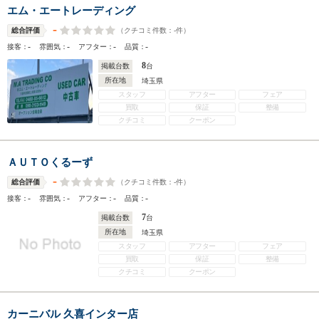
エム・エートレーディング
-
（クチコミ件数：
-
件）
総合評価
-
-
-
-
接客：
雰囲気：
アフター：
品質：
8
掲載台数
台
所在地
埼玉県
スタッフ
アフター
フェア
買取
保証
整備
クチコミ
クーポン
ＡＵＴＯくるーず
-
（クチコミ件数：
-
件）
総合評価
-
-
-
-
接客：
雰囲気：
アフター：
品質：
7
掲載台数
台
所在地
埼玉県
スタッフ
アフター
フェア
買取
保証
整備
クチコミ
クーポン
カーニバル 久喜インター店