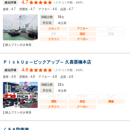
4.7
（クチコミ件数：
48
件）
総合評価
4.7
4.7
4.6
4.7
接客：
雰囲気：
アフター：
品質：
31
掲載台数
台
所在地
埼玉県
スタッフ
アフター
フェア
買取
保証
整備
クチコミ
クーポン
購入プラン付き車両
ＰｉｃｋＵｐ～ピックアップ～ 久喜栗橋本店
4.8
（クチコミ件数：
28
件）
総合評価
4.8
4.8
4.8
4.8
接客：
雰囲気：
アフター：
品質：
21
掲載台数
台
所在地
埼玉県
スタッフ
アフター
フェア
買取
保証
整備
クチコミ
クーポン
購入プラン付き車両
くるま防衛車