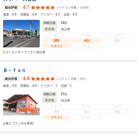
4.7
（クチコミ件数：
148
件）
総合評価
4.8
4.8
4.5
4.6
接客：
雰囲気：
アフター：
品質：
14
掲載台数
台
所在地
埼玉県
スタッフ
アフター
フェア
買取
保証
整備
クチコミ
クーポン
カーセンサーアフター保証車
Ｂ－ｆｕｎ
4.8
（クチコミ件数：
5
件）
総合評価
4.8
4.8
5
5
接客：
雰囲気：
アフター：
品質：
13
掲載台数
台
所在地
埼玉県
スタッフ
アフター
フェア
買取
保証
整備
クチコミ
クーポン
購入プラン付き車両