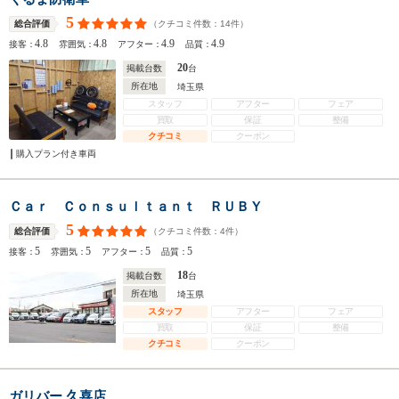
5
（クチコミ件数：
14
件）
総合評価
4.8
4.8
4.9
4.9
接客：
雰囲気：
アフター：
品質：
20
掲載台数
台
所在地
埼玉県
スタッフ
アフター
フェア
買取
保証
整備
クチコミ
クーポン
購入プラン付き車両
Ｃａｒ Ｃｏｎｓｕｌｔａｎｔ ＲＵＢＹ
5
（クチコミ件数：
4
件）
総合評価
5
5
5
5
接客：
雰囲気：
アフター：
品質：
18
掲載台数
台
所在地
埼玉県
スタッフ
アフター
フェア
買取
保証
整備
クチコミ
クーポン
ガリバー 久喜店