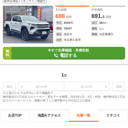
販売店保証
オンライン相談可
支払総額
本体価格
698
691.
5
万円
万円
年式
2026
年
走行
36
km
車検
'28/07
修復
なし
保証
保証付
整備
法定整備付
住所
埼玉県久喜市
今すぐ在庫確認・見積依頼
無
電話する
料
1
/1
最初
前の30件
次の30件
最後
※人気のクルマは平均1ヶ月で掲載終了
物件数合計1万台以上のメーカー｜算出データ期間：2025年1月～3月｜内容：物件数合計1万台
以上のメーカーのうち、掲載が終了した物件数が1,000台以上の場合
お店TOP
地図&アクセス
在庫一覧
クチコミ