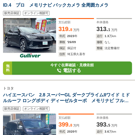
ID.4 プロ メモリナビ バックカメラ 全周囲カメラ
販売店保証
オンライン相談可
支払総額
本体価格
319.
313.
8
1
万円
万円
年式
2023
年
走行
1.3
万km
車検
'26/09
修復
なし
保証
保証付
整備
法定整備付
住所
埼玉県久喜市
今すぐ在庫確認・見積依頼
無
電話する
料
トヨタ
ハイエースバン 2.8 スーパーGL ダークプライムIIワイド ミド
ルルーフ ロングボディ ディーゼルターボ メモリナビ フルセ
グテレビ バックカメラ
販売店保証
オンライン相談可
支払総額
本体価格
399.
393.
8
5
万円
万円
年式
2020
年
走行
3.6
万km