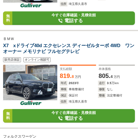
住所
埼玉県久喜市
今すぐ在庫確認・見積依頼
無
電話する
料
ＢＭＷ
X7 xドライブ40d エクセレンス ディーゼルターボ 4WD ワン
オーナー メモリナビ フルセグテレビ
販売店保証
オンライン相談可
支払総額
本体価格
819.
805.
8
4
万円
万円
年式
2023
年
走行
3.5
万km
車検
車検整備付
修復
なし
保証
保証付
整備
法定整備付
住所
埼玉県久喜市
今すぐ在庫確認・見積依頼
無
電話する
料
フォルクスワーゲン