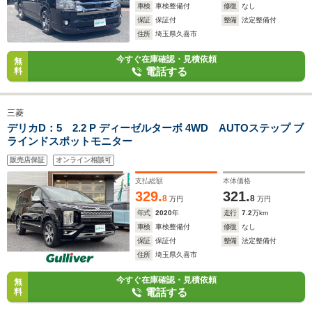
車検
車検整備付
修復
なし
保証
保証付
整備
法定整備付
住所
埼玉県久喜市
今すぐ在庫確認・見積依頼
無
電話する
料
三菱
デリカD：5 2.2 P ディーゼルターボ 4WD AUTOステップ ブ
ラインドスポットモニター
販売店保証
オンライン相談可
支払総額
本体価格
329.
321.
8
8
万円
万円
年式
2020
年
走行
7.2
万km
車検
車検整備付
修復
なし
保証
保証付
整備
法定整備付
住所
埼玉県久喜市
今すぐ在庫確認・見積依頼
無
電話する
料