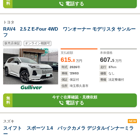
電話する
料
トヨタ
RAV4 2.5 Z E-Four 4WD ワンオーナー モデリスタ サンルー
フ
販売店保証
オンライン相談可
支払総額
本体価格
615.
607.
8
5
万円
万円
年式
2026
年
走行
37
km
車検
'29/03
修復
なし
保証
保証付
整備
法定整備付
住所
埼玉県久喜市
今すぐ在庫確認・見積依頼
無
電話する
料
スズキ
NEW
スイフト スポーツ 1.4 バックカメラ デジタルインナーミラ
ー