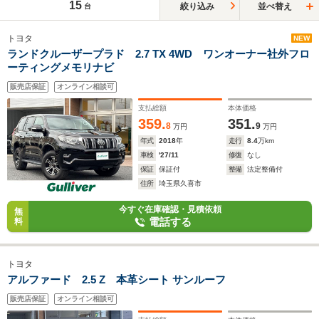
15
絞り込み
並べ替え
台
トヨタ
NEW
ランドクルーザープラド 2.7 TX 4WD ワンオーナー社外フロ
ーティングメモリナビ
販売店保証
オンライン相談可
支払総額
本体価格
359.
351.
8
9
万円
万円
年式
2018
年
走行
8.4
万km
車検
'27/11
修復
なし
保証
保証付
整備
法定整備付
住所
埼玉県久喜市
今すぐ在庫確認・見積依頼
無
電話する
料
トヨタ
アルファード 2.5 Z 本革シート サンルーフ
販売店保証
オンライン相談可