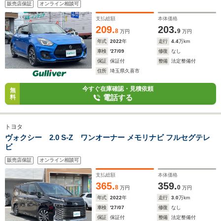
販売店保証
オンライン相談可
支払総額
本体価格
209.
203.
8
9
万円
万円
年式
2022
年
走行
4.4
万km
車検
'27/09
修復
なし
保証
保証付
整備
法定整備付
住所
埼玉県久喜市
今すぐ在庫確認・見積依頼
無
電話する
料
トヨタ
ヴォクシー 2.0 S-Z ワンオーナー メモリナビ フルセグテレ
ビ
販売店保証
オンライン相談可
支払総額
本体価格
365.
359.
8
0
万円
万円
年式
2022
年
走行
3.0
万km
車検
'27/07
修復
なし
保証
保証付
整備
法定整備付