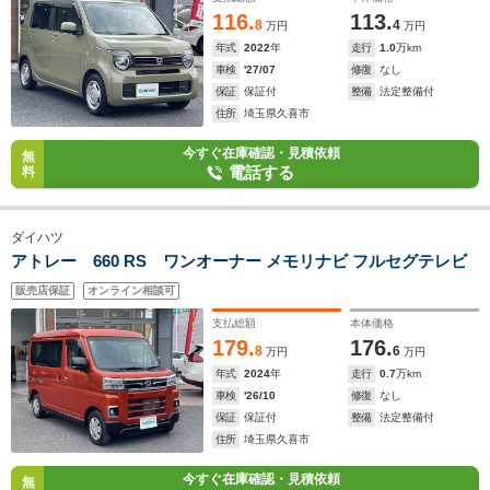
116.
113.
8
4
万円
万円
年式
2022
年
走行
1.0
万km
車検
'27/07
修復
なし
保証
保証付
整備
法定整備付
住所
埼玉県久喜市
今すぐ在庫確認・見積依頼
無
電話する
料
ダイハツ
アトレー 660 RS ワンオーナー メモリナビ フルセグテレビ
販売店保証
オンライン相談可
支払総額
本体価格
179.
176.
8
6
万円
万円
年式
2024
年
走行
0.7
万km
車検
'26/10
修復
なし
保証
保証付
整備
法定整備付
住所
埼玉県久喜市
今すぐ在庫確認・見積依頼
無