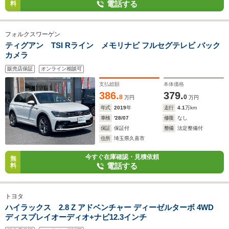
電話する
料
フォルクスワーゲン
ティグアン TSI Rライン メモリナビ フルセグテレビ バック
カメラ
販売店保証
オンライン相談可
支払総額
本体価格
386.
379.
8
0
万円
万円
年式
2019
年
走行
4.1
万km
車検
'28/07
修復
なし
保証
保証付
整備
法定整備付
住所
埼玉県久喜市
今すぐ在庫確認・見積依頼
無
電話する
料
トヨタ
ハイラックス 2.8 Z アドベンチャー ディーゼルターボ 4WD
ディスプレイオーディオ+ナビ12.3インチ