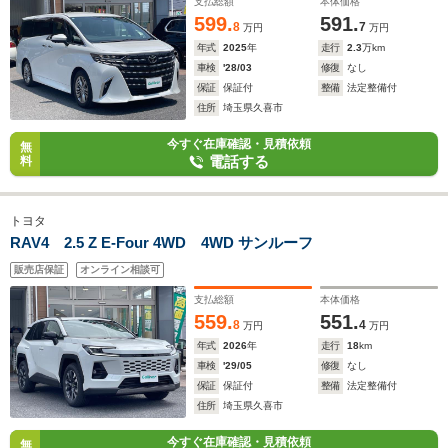
支払総額
本体価格
599.
591.
8
7
万円
万円
年式
2025
年
走行
2.3
万km
車検
'28/03
修復
なし
保証
保証付
整備
法定整備付
住所
埼玉県久喜市
今すぐ在庫確認・見積依頼
無
電話する
料
トヨタ
RAV4 2.5 Z E-Four 4WD 4WD サンルーフ
販売店保証
オンライン相談可
支払総額
本体価格
559.
551.
8
4
万円
万円
年式
2026
年
走行
18
km
車検
'29/05
修復
なし
保証
保証付
整備
法定整備付
住所
埼玉県久喜市
今すぐ在庫確認・見積依頼
無