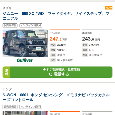
スズキ
NEW
ジムニー 660 XC 4WD マッドタイヤ、サイドステップ、マ
ニュアル
販売店保証
オンライン相談可
支払総額
本体価格
247.
243.
2
0
万円
万円
年式
2021
年
走行
3.9
万km
車検
'28/07
修復
なし
保証
保証付
整備
法定整備付
住所
埼玉県久喜市
今すぐ在庫確認・見積依頼
無
電話する
料
ホンダ
N-WGN 660 L ホンダ センシング メモリナビ バックカクル
ーズコントロール
販売店保証
オンライン相談可
支払総額
本体価格