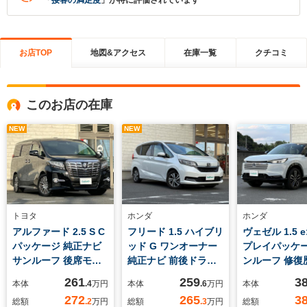
「
接客の満足度
」が特に評価されています
お店TOP
地図&アクセス
在庫一覧
クチコミ
このお店の在庫
NEW
NEW
トヨタ
ホンダ
ホンダ
アルファード 2.5 S C
フリード 1.5 ハイブリ
ヴェゼル 1.5 e
パッケージ 純正ナビ
ッド G ワンオーナー
プレイパッケー
サンルーフ 後席モニ
純正ナビ 前後ドラレ
ンルーフ 修復
タードラレコ
コ ETC
261
259
3
本体
.4
万円
本体
.6
万円
本体
272
265
3
総額
.2
万円
総額
.3
万円
総額