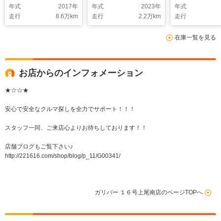
年式
2017
年
年式
2023
年
年式
走行
8.6
万km
走行
2.2
万km
走行
在庫一覧を見る
お店からのインフォメーション
★☆☆★
安心で安全なクルマ探しを全力でサポート！！！
スタッフ一同、ご来店心よりお待ちしております！！
店舗ブログもご覧下さい♪
http://221616.com/shop/blog/p_11/G00341/
ガリバー １６号上尾南店のページTOPへ