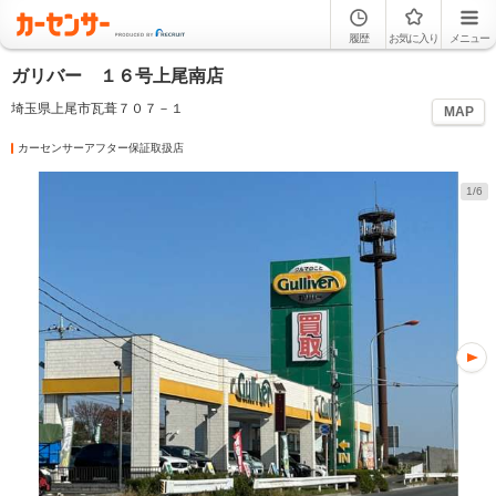
履歴
お気に入り
メニュー
ガリバー １６号上尾南店
埼玉県上尾市瓦葺７０７－１
MAP
カーセンサーアフター保証取扱店
1/6