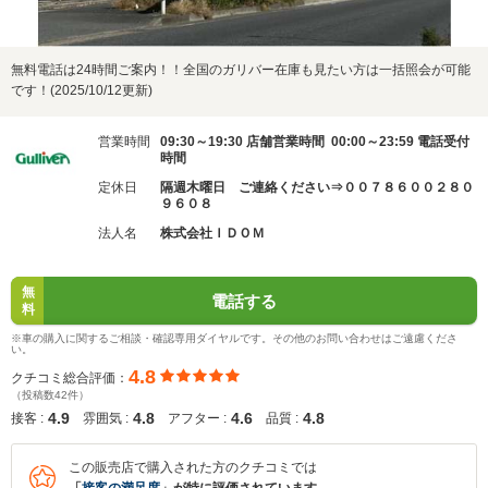
無料電話は24時間ご案内！！全国のガリバー在庫も見たい方は一括照会が可能
です！(2025/10/12更新)
営業時間
09:30～19:30 店舗営業時間 00:00～23:59 電話受付
時間
定休日
隔週木曜日 ご連絡ください⇒００７８６００２８０
９６０８
法人名
株式会社ＩＤＯＭ
無
電話する
料
※車の購入に関するご相談・確認専用ダイヤルです。その他のお問い合わせはご遠慮くださ
い。
4.8
クチコミ総合評価：
（投稿数42件）
4.9
4.8
4.6
4.8
接客 :
雰囲気 :
アフター :
品質 :
この販売店で購入された方のクチコミでは