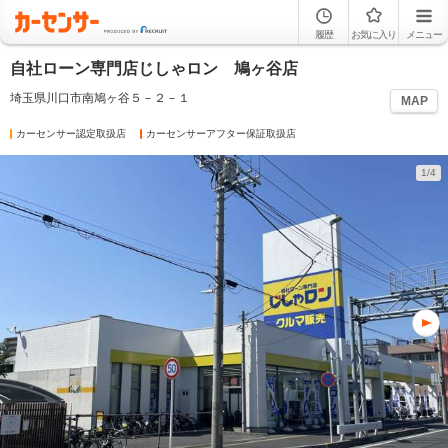
履歴
お気に入り
メニュー
自社ローン専門店じしゃロン 鳩ヶ谷店
埼玉県川口市南鳩ヶ谷５－２－１
MAP
カーセンサー認定取扱店
カーセンサーアフター保証取扱店
1/4