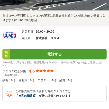
自社ローン専門店 じしゃロンの審査は信販会社を通さない自社独自の審査にな
ります！(2026/02/10更新)
営業時間
10:00～20:00
法人名
株式会社ＩＤＯＭ
無
電話する
料
※車の購入に関するご相談・確認専用ダイヤルです。その他のお問い合わせはご遠慮くださ
い。
4.6
クチコミ総合評価：
（投稿数11件）
4.6
4.6
4.6
4.6
接客 :
雰囲気 :
アフター :
品質 :
この販売店で購入された方のクチコミでは
「
接客の満足度
」が特に評価されています