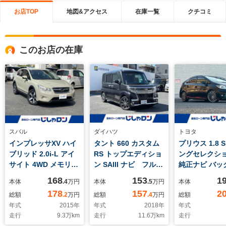
お店TOP
地図&アクセス
在庫一覧
クチコミ
このお店の在庫
スバル
ダイハツ
トヨタ
インプレッサXV ハイ
タント 660 カスタム
プリウス 1.8 
ブリッド 2.0i-L アイ
RS トップエディショ
ングセレクション
サイト 4WD メモリー
ン SAIII ナビ フルセ
純正ナビ バッ
ナビ Bluetooth フ
グ Bluetooth 両側
ラ Bluetoot
168
153
1
本体
.4
万円
本体
.5
万円
本体
ルセグ 衝突軽減ブレ
パワースライドドア
グ ETC 社外
178
157
2
総額
.2
万円
総額
.4
万円
総額
ーキ レーンキープア
衝突軽減ブレーキ 誤
アルミホイール 
年式
2015
年
年式
2018
年
年式
シスト クルーズコン
発進抑制 レーンキー
ッドライト フ
走行
9.3
万km
走行
11.6
万km
走行
トロール 純正17イ
プアシスト ETC
マートモニター