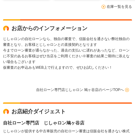
ンチアルミホイール
LED フォグ バック
イブレコーダー
在庫一覧を見る
4WD スマートキ
カメラ スマートキ
ートキー プッ
ー ドライブレコーダ
ー プッシュスター
タート ウイン
ー ETC HID フォ
ト 純正15アルミ
ラー 木目調パ
グ
お店からのインフォメーション
じしゃロンの自社ローンなら、独自の審査で、信販会社を通さない弊社独自の
審査となり、お客様とじしゃロンとの直接契約となります
今までローン審査が通らなかった、過去の支払いに遅れがあったなど、ローン
に不安のあるお客様はぜひ当店をご利用ください※審査の結果ご期待に添えな
い場合もございます
仮審査のお申込みもWEB上で行えますので、ぜひお試しください！
自社ローン専門店じしゃロン 鳩ヶ谷店のページTOPへ
お店紹介ダイジェスト
自社ローン専門店 じしゃロン鳩ヶ谷店
じしゃロンが提供する中古車販売の自社ローン審査は信販会社を通さない株式