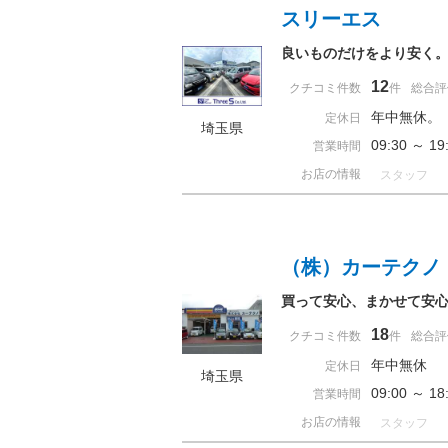
スリーエス
良いものだけをより安く
12
クチコミ件数
件
総合評
年中無休。
定休日
埼玉県
09:30 ～ 
営業時間
お店の情報
スタッフ
（株）カーテクノ
買って安心、まかせて安心
18
クチコミ件数
件
総合評
年中無休
定休日
埼玉県
09:00 ～ 
営業時間
お店の情報
スタッフ