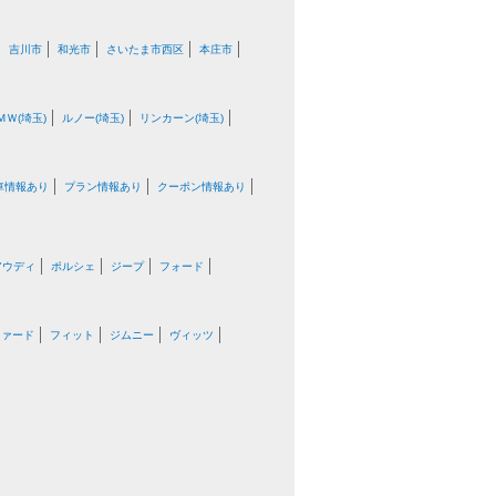
吉川市
和光市
さいたま市西区
本庄市
ＭＷ(埼玉)
ルノー(埼玉)
リンカーン(埼玉)
車情報あり
プラン情報あり
クーポン情報あり
アウディ
ポルシェ
ジープ
フォード
ファード
フィット
ジムニー
ヴィッツ