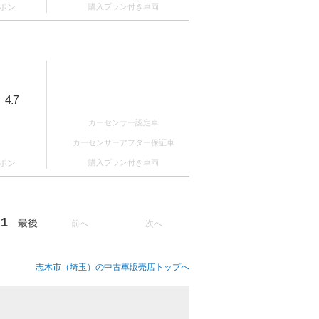
ポン
購入プラン付き車両
4.7
：
カーセンサー認定車
カーセンサーアフター保証車
ポン
購入プラン付き車両
1
最後
前へ
次へ
志木市（埼玉）の中古車販売店トップへ