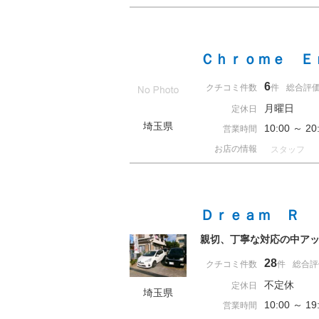
Ｃｈｒｏｍｅ Ｅ
6
クチコミ件数
件
総合評
月曜日
定休日
埼玉県
10:00 ～ 
営業時間
お店の情報
スタッフ
Ｄｒｅａｍ Ｒ
親切、丁寧な対応の中ア
28
クチコミ件数
件
総合評
不定休
定休日
埼玉県
10:00 ～ 
営業時間