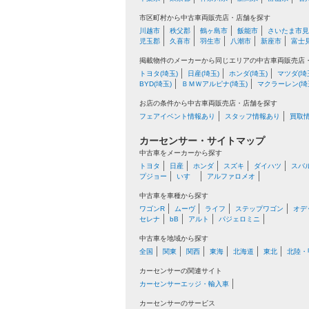
市区町村から中古車両販売店・店舗を探す
川越市
秩父郡
鶴ヶ島市
飯能市
さいたま市見
児玉郡
久喜市
羽生市
八潮市
新座市
富士
掲載物件のメーカーから同じエリアの中古車両販売店
トヨタ(埼玉)
日産(埼玉)
ホンダ(埼玉)
マツダ(埼
BYD(埼玉)
ＢＭＷアルピナ(埼玉)
マクラーレン(埼
お店の条件から中古車両販売店・店舗を探す
フェアイベント情報あり
スタッフ情報あり
買取
カーセンサー・サイトマップ
中古車をメーカーから探す
トヨタ
日産
ホンダ
スズキ
ダイハツ
スバ
プジョー
いすゞ
アルファロメオ
中古車を車種から探す
ワゴンR
ムーヴ
ライフ
ステップワゴン
オデ
セレナ
bB
アルト
パジェロミニ
中古車を地域から探す
全国
関東
関西
東海
北海道
東北
北陸・
カーセンサーの関連サイト
カーセンサーエッジ・輸入車
カーセンサーのサービス