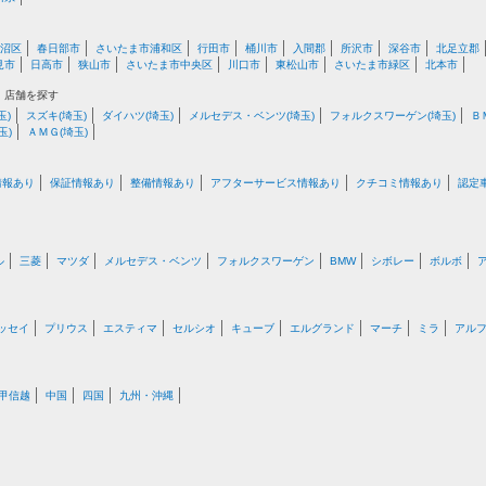
沼区
春日部市
さいたま市浦和区
行田市
桶川市
入間郡
所沢市
深谷市
北足立郡
見市
日高市
狭山市
さいたま市中央区
川口市
東松山市
さいたま市緑区
北本市
・店舗を探す
玉)
スズキ(埼玉)
ダイハツ(埼玉)
メルセデス・ベンツ(埼玉)
フォルクスワーゲン(埼玉)
Ｂ
玉)
ＡＭＧ(埼玉)
情報あり
保証情報あり
整備情報あり
アフターサービス情報あり
クチコミ情報あり
認定
ル
三菱
マツダ
メルセデス・ベンツ
フォルクスワーゲン
BMW
シボレー
ボルボ
ッセイ
プリウス
エスティマ
セルシオ
キューブ
エルグランド
マーチ
ミラ
アル
甲信越
中国
四国
九州・沖縄