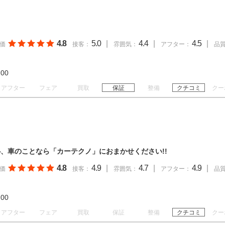
。
4.8
5.0
|
4.4
|
4.5
|
価
接客：
雰囲気：
アフター：
品
19:00
アフター
フェア
買取
保証
整備
クチコミ
クー
、車のことなら「カーテクノ」におまかせください!!
4.8
4.9
|
4.7
|
4.9
|
価
接客：
雰囲気：
アフター：
品
18:00
アフター
フェア
買取
保証
整備
クチコミ
クー