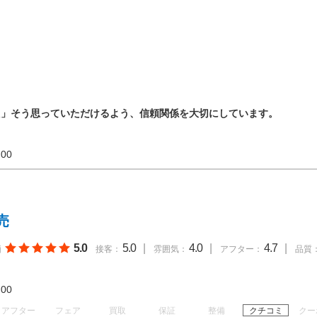
た」そう思っていただけるよう、信頼関係を大切にしています。
19:00
売
5.0
5.0
|
4.0
|
4.7
|
価
接客：
雰囲気：
アフター：
品質
18:00
アフター
フェア
買取
保証
整備
クチコミ
クー