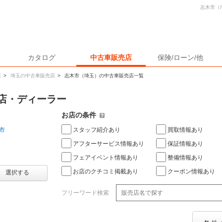
志木市（
カタログ
中古車販売店
保険/ローン/他
店
>
埼玉の中古車販売店
>
志木市（埼玉）の中古車販売店一覧
店・ディーラー
お店の条件
スタッフ紹介あり
買取情報あり
市
アフターサービス情報あり
保証情報あり
フェアイベント情報あり
整備情報あり
お店のクチコミ掲載あり
クーポン情報あり
選択する
フリーワード検索