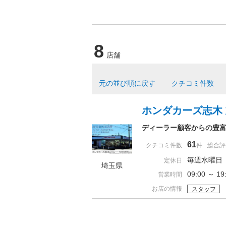
8
店舗
元の並び順に戻す
クチコミ件数
ホンダカーズ志木
ディーラー顧客からの豊
61
クチコミ件数
件
総合評
毎週水曜日
定休日
埼玉県
09:00 ～ 
営業時間
お店の情報
スタッフ