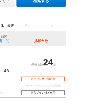
クリア
検索する
1
最後
前へ
次へ
品質
高
低
掲載台数
｜
24
掲載台数
台
4.8
質：
カーセンサー認定車
カーセンサーアフター保証車
ポン
購入プラン付き車両