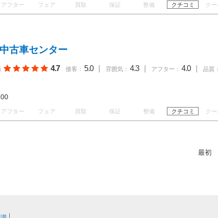
アフター
フェア
買取
保証
整備
クチコミ
クー
 中古車センター
4.7
5.0
|
4.3
|
4.0
|
価
接客：
雰囲気：
アフター：
品質
19:00
アフター
フェア
買取
保証
整備
クチコミ
クー
最初
川県