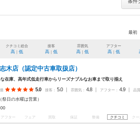
条件
最初
クチコミ総合
接客
雰囲気
アフター
高
低
高
低
高
低
高
低
｜
｜
｜
｜
 志木店（認定中古車取扱店）
富な在庫、高年式低走行車からリーズナブルなお車まで取り揃え
5.0
5.0
|
4.8
|
4.9
|
価
接客：
雰囲気：
アフター：
品
（祭日の水曜は営業）
19:00
アフター
フェア
買取
保証
整備
クチコミ
クー