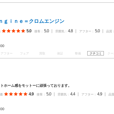
ｎｇｉｎｅ＝クロムエンジン
5.0
5.0
|
4.8
|
5.0
|
価
接客：
雰囲気：
アフター：
品質
20:00
アフター
フェア
買取
保証
整備
クチコミ
クー
ットホーム感をモットーに頑張っております。
4.9
5.0
|
4.4
|
4.9
|
価
接客：
雰囲気：
アフター：
品
19:00