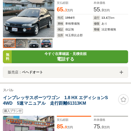
支払総額
本体価格
65.
55.
3
9
万円
万円
年式
1994
年
走行
13.4
万km
車検
車検整備無
修復
あり
保証
保証無
整備
法定整備無
住所
埼玉県比企郡
今すぐ在庫確認・見積依頼
無
電話する
料
販売店：
ベヘドオート
スバル
インプレッサスポーツワゴン 1.8 HX エディションS
4WD 5速マニュアル 走行距離61313KM
購入プラン付
支払総額
本体価格
85.
75.
9
9
万円
万円