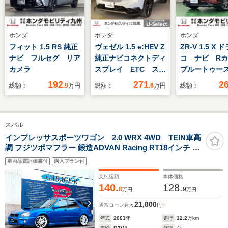
ホンダ
ホンダ
ホンダ
フィット 1.5 RS 純正
ヴェゼル 1.5 e:HEV Z
ZR-V 1.5 X 
ナビ フルセグ リア
純正ナビコネクトディ
コ ナビ R
カメラ
スプレイ ETC スマ
ブルートゥー
ートキー LEDヘッド
192
271
2
総額：
.9
万円
総額：
.6
万円
総額：
ライト ホンダセンシ
ング 障害物センサ
ー 盗難防止装置 シ
スバル
ートヒーター 電動リ
ヤゲート 純正アルミ
インプレッサスポーツワゴン 2.0 WRX 4WD TEIN車高
調 フジツボマフラー 鍛造ADVAN Racing RT18インチ 対
ホイール ミュージッ
向4podキャリパー タワーバー フルエアロ ナビ TV バッ
クプレイヤー接続
車両品質評価書付
購入プラン付
クカメラ Bluetooth ETC HID タイミングベルト交換済
支払総額
本体価格
140.
128.
8
9
万円
万円
21,800
通常ローン
月々
円
年式
2003
年
走行
12.2
万km