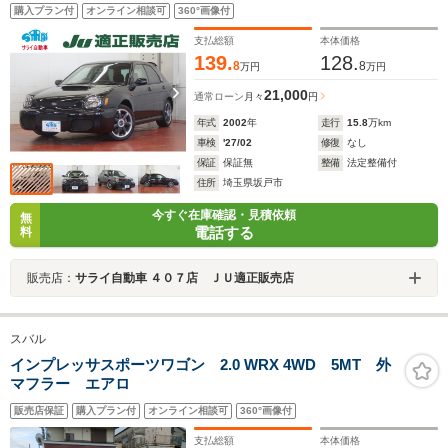
みエンジンスターター 専用フロント 専用リアスポイラー
購入プラン付
オンライン相談可
360°画像付
純正17AW ドライブレコーダー ETC キーレスキー
支払総額
本体価格
139.
128.
8
8
万円
万円
21,000
通常ローン
月々
円
年式
2002
年
走行
15.8
万km
車検
'27/02
修復
なし
保証
保証無
整備
法定整備付
住所
埼玉県坂戸市
今すぐ在庫確認・見積依頼
無
電話する
料
販売店：
サライ自動車 ４０７店 ＪＵ適正販売店
スバル
インプレッサスポーツワゴン 2.0 WRX 4WD 5MT 外
マフラー エアロ
販売店保証
購入プラン付
オンライン相談可
360°画像付
支払総額
本体価格