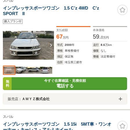
スバル
インプレッサスポーツワゴン 1.5 C’z 4WD C'z
SPORT II
購入プラン付
支払総額
本体価格
67
59.
0
万円
万円
年式
2000
年
走行
8.6
万km
車検
車検整備付
修復
なし
保証
保証無
整備
法定整備付
住所
埼玉県三郷市
今すぐ在庫確認・見積依頼
無
電話する
料
販売店：
ＡＭＹＺ株式会社
スバル
インプレッサスポーツワゴン 1.5 15i 5MT車・ワンオ
ーナー・キーレス・アルミホイール