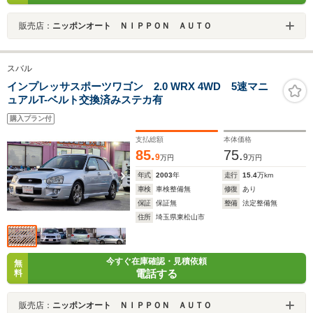
販売店：
ニッポンオート ＮＩＰＰＯＮ ＡＵＴＯ
スバル
インプレッサスポーツワゴン 2.0 WRX 4WD 5速マニ
ュアルT-ベルト交換済みステカ有
購入プラン付
支払総額
本体価格
85.
75.
9
9
万円
万円
年式
2003
年
走行
15.4
万km
車検
車検整備無
修復
あり
保証
保証無
整備
法定整備無
住所
埼玉県東松山市
今すぐ在庫確認・見積依頼
無
電話する
料
販売店：
ニッポンオート ＮＩＰＰＯＮ ＡＵＴＯ