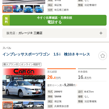
車検
'27/11
修復
なし
保証
保証無
整備
法定整備付
住所
埼玉県三郷市
今すぐ在庫確認・見積依頼
無
電話する
料
販売店：
ガレージＲ 三郷店
スバル
インプレッサスポーツワゴン 1.5 i 検10.8 キーレス
購入プラン付
オンライン相談可
支払総額
本体価格
26.
16.
8
8
万円
万円
5,200
通常ローン
月々
円
年式
2006
年
走行
8.6
万km
車検
'28/08
修復
なし
保証
保証無
整備
法定整備無
住所
兵庫県加古郡