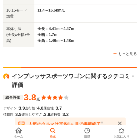
排気量
1493～1994cc
1994cc
1498～19
10.15モード
11.4～16.6km/L
駆動方式
4WD、FF
4WD
FF、4WD
燃費
車体寸法
全長：4.41m～4.47m
(全長x全幅x全
全幅：1.7m
高)
全高：1.46m～1.48m
もっと見る
インプレッサスポーツワゴンに関するクチコミ・
評価
3.8
総合評価
点
3.9
4.0
3.7
デザイン :
走行性 :
居住性 :
3.9
3.8
3.2
積載性 :
運転しやすさ :
維持費 :
※
人気のクルマは平均1ヶ月で掲載終了
評価の高いレビュー・評判
在庫が無くなる前にお問い合わせください
ホーム
検索
履歴
お気に入り