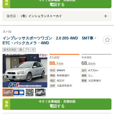
無
電話する
料
販売店：
（有）インシュランストーカイ
スバル
インプレッサスポーツワゴン 2.0 20S 4WD 5MT車・
ETC・バックカメラ・4WD
販売店保証
購入プラン付
支払総額
本体価格
88.
68.
7
0
万円
万円
年式
2004
年
走行
4.7
万km
車検
車検整備付
修復
なし
保証
保証付
整備
法定整備付
住所
大阪府和泉市
今すぐ在庫確認・見積依頼
無
電話する
料