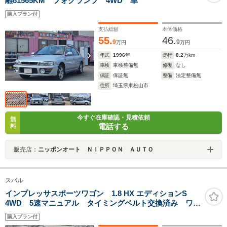
離81565KM フォグランプ 4WD 車
購入プラン付
支払総額
本体価格
55.
46.
9
9
万円
万円
年式
1996
年
走行
8.2
万km
車検
車検整備無
修復
なし
保証
保証無
整備
法定整備無
住所
埼玉県東松山市
今すぐ在庫確認・見積依頼
無
電話する
料
販売店：
ニッポンオート ＮＩＰＰＯＮ ＡＵＴＯ
スバル
インプレッサスポーツワゴン 1.8 HX エディションS
4WD 5速マニュアル タイミングベルト交換済み ワン
オ-ナ- NARDIハンドル
購入プラン付