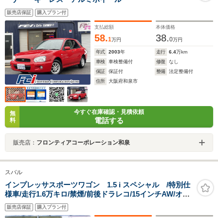
販売店保証
購入プラン付
支払総額
本体価格
58.
38.
1
0
万円
万円
年式
2003
年
走行
6.4
万km
車検
車検整備付
修復
なし
保証
保証付
整備
法定整備付
住所
大阪府和泉市
今すぐ在庫確認・見積依頼
無
電話する
料
販売店：
フロンティアコーポレーション和泉
スバル
インプレッサスポーツワゴン 1.5 i スペシャル /特別仕
様車/走行1.6万キロ/禁煙/前後ドラレコ/15インチAW/オー
トエアコン/CDプレイヤー/キーレス/取説/
販売店保証
購入プラン付