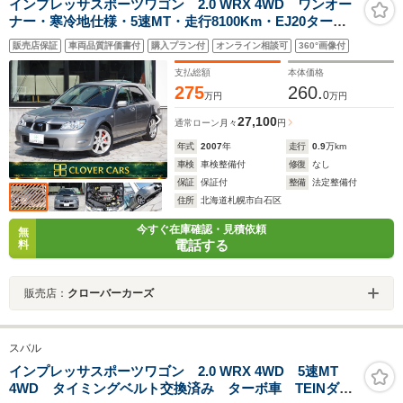
インプレッサスポーツワゴン 2.0 WRX 4WD ワンオー
ナー・寒冷地仕様・5速MT・走行8100Km・EJ20ター
ボ・250PS・オプション3連メーター・新品タイヤ・ノー
販売店保証
車両品質評価書付
購入プラン付
オンライン相談可
360°画像付
マル車両・ドライブレコーダー前後・キーレス・HID・
ETC・ディーラー整備記録簿7枚有・試乗可
支払総額
本体価格
275
260.
0
万円
万円
27,100
通常ローン
月々
円
年式
2007
年
走行
0.9
万km
車検
車検整備付
修復
なし
保証
保証付
整備
法定整備付
住所
北海道札幌市白石区
今すぐ在庫確認・見積依頼
無
電話する
料
販売店：
クローバーカーズ
スバル
インプレッサスポーツワゴン 2.0 WRX 4WD 5速MT
4WD タイミングベルト交換済み ターボ車 TEINダウ