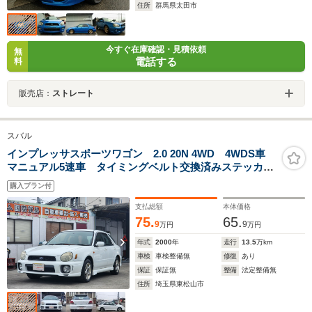
住所
群馬県太田市
今すぐ在庫確認・見積依頼
無
電話する
料
販売店：
ストレート
スバル
インプレッサスポーツワゴン 2.0 20N 4WD 4WDS車
マニュアル5速車 タイミングベルト交換済みステッカー
有 フロントフォグランプ アルミホイール修復歴 無
購入プラン付
し運転席エアバッグ 助手席エアバッグ
支払総額
本体価格
75.
65.
9
9
万円
万円
年式
2000
年
走行
13.5
万km
車検
車検整備無
修復
あり
保証
保証無
整備
法定整備無
住所
埼玉県東松山市