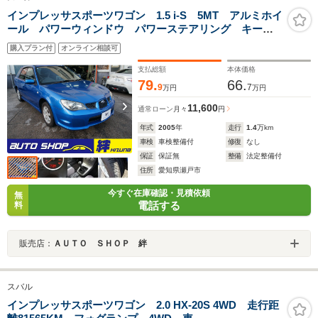
インプレッサスポーツワゴン 1.5 i-S 5MT アルミホイ
ール パワーウィンドウ パワーステアリング キーレ
スキー 運転席エアバック 助手席エアバック アル
購入プラン付
オンライン相談可
ミホイール
支払総額
本体価格
79.
66.
9
7
万円
万円
11,600
通常ローン
月々
円
年式
2005
年
走行
1.4
万km
車検
車検整備付
修復
なし
保証
保証無
整備
法定整備付
住所
愛知県瀬戸市
今すぐ在庫確認・見積依頼
無
電話する
料
販売店：
ＡＵＴＯ ＳＨＯＰ 絆
スバル
インプレッサスポーツワゴン 2.0 HX-20S 4WD 走行距