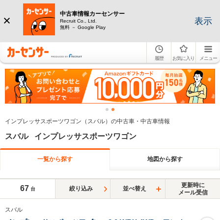
中古車情報カーセンサー
表示
Recruit Co., Ltd.
無料 － Google Play
履歴
お気に入り
メニュー
インプレッサスポーツワゴン（スバル）の中古車・中古車情報
スバル インプレッサスポーツワゴン
一覧から探す
地図から探す
更新時に
67
絞り込み
並べ替え
台
メール受信
スバル