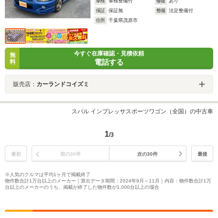
車検
車検整備付
修復
あり
保証
保証無
整備
法定整備付
住所
千葉県茂原市
今すぐ在庫確認・見積依頼
無
電話する
料
販売店：
カーランドコイズミ
スバル インプレッサスポーツワゴン（全国）の中古車
1
/3
最初
前の30件
次の30件
最後
※人気のクルマは平均1ヶ月で掲載終了
物件数合計1万台以上のメーカー｜算出データ期間：2024年9月～11月｜内容：物件数合計1万
台以上のメーカーのうち、掲載が終了した物件数が1,000台以上の場合