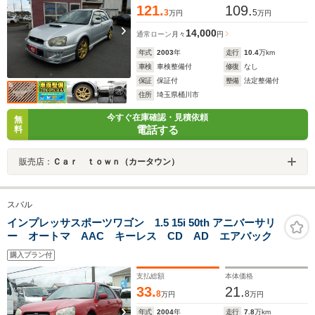
121.
109.
3
5
万円
万円
14,000
通常ローン
月々
円
年式
2003
年
走行
10.4
万km
車検
車検整備付
修復
なし
保証
保証付
整備
法定整備付
住所
埼玉県桶川市
今すぐ在庫確認・見積依頼
無
電話する
料
販売店：
Ｃａｒ ｔｏｗｎ（カータウン）
スバル
インプレッサスポーツワゴン 1.5 15i 50th アニバーサリ
ー オートマ AAC キーレス CD AD エアバック
購入プラン付
支払総額
本体価格
33.
21.
8
8
万円
万円
年式
2004
年
走行
7.8
万km