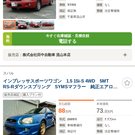
車検
'27/03
修復
なし
保証
保証無
整備
法定整備無
住所
千葉県流山市
今すぐ在庫確認・見積依頼
無
電話する
料
販売店：
株式会社田中自動車 流山本店
スバル
インプレッサスポーツワゴン 1.5 15i-S 4WD 5MT
RS-Rダウンスプリング SYMSマフラー 純正エアロ
フォグランプ HIDヘッドライトWRブルー Wエアバッ
販売店保証
購入プラン付
ク ABS衝突安全ボディ 禁煙車 キーレス カロッツ
ェリアCDプレーヤー
支払総額
本体価格
88
73.
0
万円
万円
年式
2005
年
走行
7.7
万km
車検
車検整備付
修復
なし
保証
保証付
整備
法定整備付