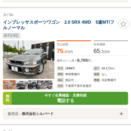
スバル
インプレッサスポーツワゴン 2.0 SRX 4WD 5速MT/フ
ルノーマル
販売店保証
支払総額
本体価格
75.
65.
5
5
万円
万円
8,700
通常ローン
月々
円
年式
1998
年
走行
10.1
万km
車検
車検整備付
修復
なし
保証
保証付
整備
法定整備付
住所
千葉県千葉市若葉区
今すぐ在庫確認・見積依頼
無
電話する
料
販売店：
株式会社シルバード