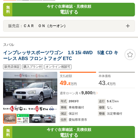
今すぐ在庫確認・見積依頼
無
電話する
料
販売店：
ＣＡＲ ＯＮ（カーオン）
スバル
インプレッサスポーツワゴン 1.5 15i 4WD 5速 CD キ
ーレス ABS フロントフォグ ETC
販売店保証
購入プラン付
オンライン相談可
支払総額
本体価格
49.
43.
8
4
万円
万円
9,800
通常ローン
月々
円
年式
2003
年
走行
5.6
万km
車検
車検整備付
修復
なし
保証
保証付
整備
法定整備付
住所
愛知県常滑市
今すぐ在庫確認・見積依頼
無
電話する
料