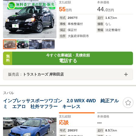
支払総額
本体価格
55
44.
0
万円
万円
年式
2007
年
走行
1.6
万km
車検
車検整備付
修復
なし
保証
保証付
整備
法定整備付
住所
大阪府岸和田市
今すぐ在庫確認・見積依頼
無
電話する
料
販売店：
トラストカーズ 岸和田店
スバル
インプレッサスポーツワゴン 2.0 WRX 4WD 純正アル
ミ エアロ 社外マフラー キーレス
支払総額
本体価格
応談
---
年式
2003
年
走行
8.5
万km