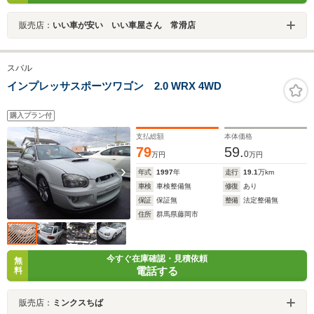
販売店：
いい車が安い いい車屋さん 常滑店
スバル
インプレッサスポーツワゴン 2.0 WRX 4WD
購入プラン付
支払総額
本体価格
79
59.
0
万円
万円
年式
1997
年
走行
19.1
万km
車検
車検整備無
修復
あり
保証
保証無
整備
法定整備無
住所
群馬県藤岡市
今すぐ在庫確認・見積依頼
無
電話する
料
販売店：
ミンクスちば