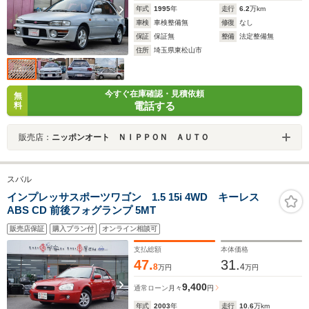
年式
1995
年
走行
6.2
万km
車検
車検整備無
修復
なし
保証
保証無
整備
法定整備無
住所
埼玉県東松山市
今すぐ在庫確認・見積依頼
無
電話する
料
販売店：
ニッポンオート ＮＩＰＰＯＮ ＡＵＴＯ
スバル
インプレッサスポーツワゴン 1.5 15i 4WD キーレス
ABS CD 前後フォグランプ 5MT
販売店保証
購入プラン付
オンライン相談可
支払総額
本体価格
47.
31.
8
4
万円
万円
9,400
通常ローン
月々
円
年式
2003
年
走行
10.6
万km