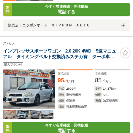
今すぐ在庫確認・見積依頼
無
電話する
料
販売店：
ニッポンオート ＮＩＰＰＯＮ ＡＵＴＯ
スバル
インプレッサスポーツワゴン 2.0 20K 4WD 5速マニュ
アル タイミングベルト交換済みステカ有 ターボ車
4WD車 社外 アルミホイール フォグランプ/運転席エ
購入プラン付
アバック/助手席エアバック/ー修復歴無し2000CC ター
ボタイマー
支払総額
本体価格
95.
85.
9
9
万円
万円
年式
2000
年
走行
14.3
万km
車検
車検整備無
修復
なし
保証
保証無
整備
法定整備無
住所
埼玉県東松山市
今すぐ在庫確認・見積依頼
無
電話する
料