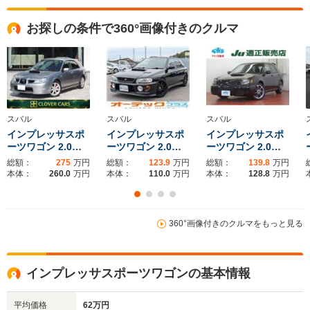
全高
全高
全
お探しの条件で360°画像付きのクルマ
1.43m～1.44m
1.46m
1.
全幅
全幅
全
サイズ
1.7m～1.74m
1.7m
1.
全長
全長
(全長x全幅x全高)
4.41m～4.47m
4.41m
4.
スバル
スバル
スバル
インプレッサスポ
インプレッサスポ
インプレッサスポ
ーツワゴン 2.0…
ーツワゴン 2.0…
ーツワゴン 2.0…
総額：
275
万円
総額：
123.9
万円
総額：
139.8
万円
ホイールベース
ホイールベース
ホイー
本体：
260.0
万円
本体：
110.0
万円
本体：
128.8
万円
-m
-m
360°画像付きのクルマをもっと見る
WLTCモード
-
-
-
燃費
インプレッサスポーツワゴンの基本情報
平均価格
62万円