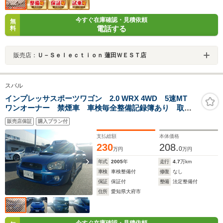
今すぐ在庫確認・見積依頼
無
電話する
料
販売店：
Ｕ－Ｓｅｌｅｃｔｉｏｎ 蓮田ＷＥＳＴ店
スバル
インプレッサスポーツワゴン 2.0 WRX 4WD 5速MT
ワンオーナー 禁煙車 車検毎全整備記録簿あり 取説/
メンテナンスノート WRブルー 前後ドラレコ キーレ
販売店保証
購入プラン付
ス ETC 走行47000キロ
支払総額
本体価格
230
208.
0
万円
万円
年式
2005
年
走行
4.7
万km
車検
車検整備付
修復
なし
保証
保証付
整備
法定整備付
住所
愛知県大府市
今すぐ在庫確認・見積依頼