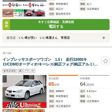
車検
車検整備付
修復
あり
保証
保証付
整備
法定整備付
住所
愛知県常滑市
今すぐ在庫確認・見積依頼
無
電話する
料
販売店：
いい車が安い いい車屋さん 常滑店
スバル
インプレッサスポーツワゴン 1.5 i 走行22000キ
ロ/CDMDオーディオ/キーレス/純正フォグ/純正アルミ/リ
ア5面スモークガラス/後期型
販売店保証
購入プラン付
支払総額
本体価格
65
64.
0
万円
万円
年式
2006
年
走行
2.2
万km
車検
車検整備付
修復
なし
保証
保証付
整備
法定整備付
住所
埼玉県蓮田市