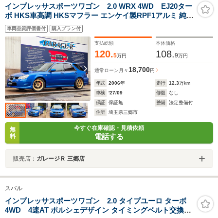
インプレッサスポーツワゴン 2.0 WRX 4WD EJ20ター
ボ HKS車高調 HKSマフラー エンケイ製RPF1アルミ 純正
フルエアロ 対向4podキャリパ- HID 社外セキュリティ 5
車両品質評価書付
購入プラン付
速MT タイミングベルト交換済
支払総額
本体価格
120.
108.
5
9
万円
万円
18,700
通常ローン
月々
円
年式
2006
年
走行
12.3
万km
車検
'27/09
修復
なし
保証
保証無
整備
法定整備付
住所
埼玉県三郷市
今すぐ在庫確認・見積依頼
無
電話する
料
販売店：
ガレージＲ 三郷店
スバル
インプレッサスポーツワゴン 2.0 タイプユーロ ターボ
4WD 4速AT ポルシェデザイン タイミングベルト交換済