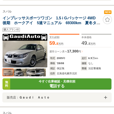
スバル
NEW
インプレッサスポーツワゴン 1.5 i Gパッケージ 4WD
後期 ホークアイ 5速マニュアル 69300km 夏冬タイ
ヤ
購入プラン付
支払総額
本体価格
59.
49.
8
8
万円
万円
17,300
通常ローン
月々
円
年式
2005
年
走行
6.9
万km
車検
'28/08
修復
なし
保証
保証無
整備
法定整備無
住所
北海道札幌市北区
今すぐ在庫確認・見積依頼
無
電話する
料
販売店：
Ｇａｕｄｉ Ａｕｔｏ
スバル