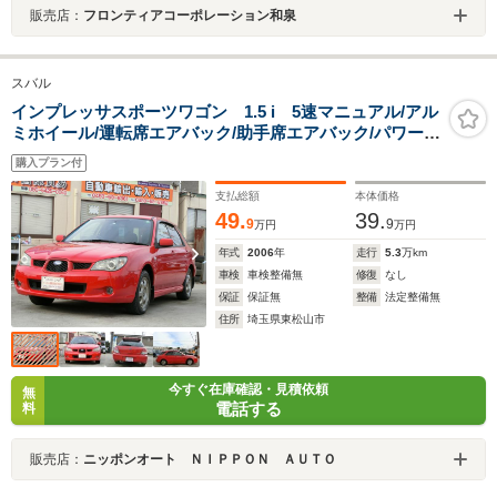
販売店：
フロンティアコーポレーション和泉
スバル
インプレッサスポーツワゴン 1.5 i 5速マニュアル/アル
ミホイール/運転席エアバック/助手席エアバック/パワーウ
ィンドウ/パワーステアリング/ABS/フルフラットシー
購入プラン付
ト/ETC
支払総額
本体価格
49.
39.
9
9
万円
万円
年式
2006
年
走行
5.3
万km
車検
車検整備無
修復
なし
保証
保証無
整備
法定整備無
住所
埼玉県東松山市
今すぐ在庫確認・見積依頼
無
電話する
料
販売店：
ニッポンオート ＮＩＰＰＯＮ ＡＵＴＯ