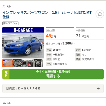
スバル
インプレッサスポーツワゴン 1.5 i /カーナビ/ETC/MT
仕様
購入プラン付
支払総額
本体価格
45
31.
0
万円
万円
9,200
通常ローン
月々
円
年式
2005
年
走行
8.3
万km
車検
車検整備付
修復
なし
保証
保証無
整備
法定整備付
住所
茨城県坂東市
今すぐ在庫確認・見積依頼
無
電話する
料
販売店：
Ｄ－ＧＡＲＡＧＥ
スバル