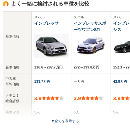
よく一緒に検討される車種を比較
スバル
スバル
スバル
インプレッサ
インプレッサスポ
インプレ
ーツワゴンSTI
シス
基本情報
新車価格
116.6～287.7万円
272～299.8万円
152.3～2
中古車
133.7万円
‐‐‐万円
42.8万円
平均価格
クチコミ
3.9
3.9
3.9
総合評価
乗車定員
5人
5人
5人
▼
全てを表示する
ドア数
4ドア
5ドア
4ドア