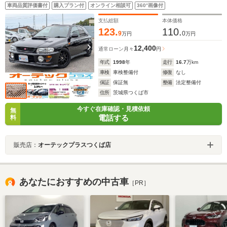
ンサス MOMOステアリング ルーフレール レアマイ
車両品質評価書付
購入プラン付
オンライン相談可
360°画像付
スター18インチアルミ ETC LEDヘッドライト キー
レスエントリー
支払総額
本体価格
123.
110.
9
0
万円
万円
12,400
通常ローン
月々
円
年式
1998
年
走行
16.7
万km
車検
車検整備付
修復
なし
保証
保証無
整備
法定整備付
住所
茨城県つくば市
今すぐ在庫確認・見積依頼
無
電話する
料
販売店：
オーテックプラスつくば店
あなたにおすすめの中古車
［PR］