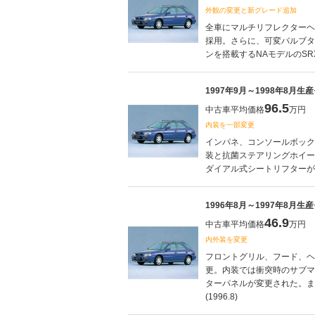
外観の変更と新グレード追加
全車にマルチリフレクターヘ
採用。さらに、可変バルブタ
ンを搭載するNAモデルのSRXワ
1997年9月～1998年8月生
96.5
中古車平均価格
万円
内装を一部変更
インパネ、コンソールボック
装と抗菌ステアリングホイー
ダイアル式シートリフターが採用
1996年8月～1997年8月生
46.9
中古車平均価格
万円
内外装を変更
フロントグリル、フード、ヘ
更。内装では衝突時のサブマ
ターパネルが変更された。また
(1996.8)