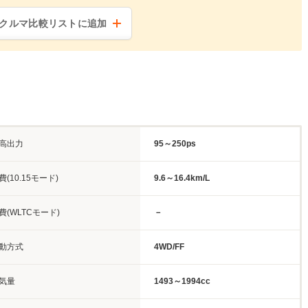
クルマ比較リストに追加
高出力
95～250ps
費(10.15モード)
9.6～16.4km/L
費(WLTCモード)
－
動方式
4WD/FF
気量
1493～1994cc