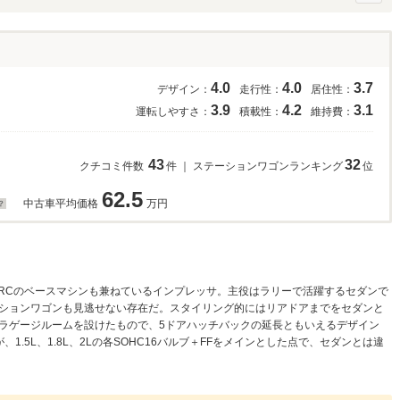
4.0
4.0
3.7
デザイン：
走行性：
居住性：
3.9
4.2
3.1
運転しやすさ：
積載性：
維持費：
43
32
クチコミ件数
件 ｜ ステーションワゴンランキング
位
62.5
中古車平均価格
万円
RCのベースマシンも兼ねているインプレッサ。主役はラリーで活躍するセダンで
ションワゴンも見逃せない存在だ。スタイリング的にはリアドアまでをセダンと
ラゲージルームを設けたもので、5ドアハッチバックの延長ともいえるデザイン
.5L、1.8L、2Lの各SOHC16バルブ＋FFをメインとした点で、セダンとは違