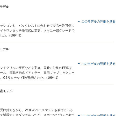
産モデル
▼ このモデルの詳細を見る
ッションを、バックレストに合わせて左右分割可倒に
イをワンタッチ脱着式に変更。さらに一部グレードで
。(1994.9)
産モデル
▼ このモデルの詳細を見る
トグリルの変更などを実施。同時に1.6LのFF車を
ール、電動格納式ドアミラー、専用ファブリックシー
SリミテッドIIが発売された。(1994.1)
月生産モデル
受け持ちながら、WRCのベースマシンも兼ねている
で活躍するセダンであったが、スポーツワゴンと名づ
▼ このモデルの詳細を見る