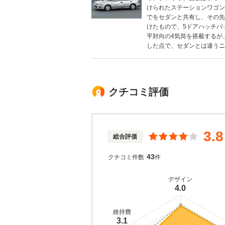
けられたステーションワゴン
でをセダンと共有し、その先
けたもので、5ドアハッチバ
平対向の4気筒を搭載するが、1
した点で、セダンとは違うニー
クチコミ評価
3.8
総合評価
43
クチコミ件数
件
デザイン
4.0
維持費
3.1