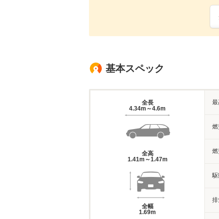
基本スペック
最
全長
4.34m～4.6m
燃
燃
全高
1.41m～1.47m
駆
排
全幅
1.69m