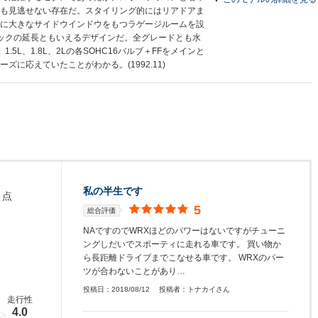
も見逃せない存在だ。スタイリング的にはリアドアま
に大きなサイドウインドウをもつラゲージルームを設
ックの延長ともいえるデザインだ。全グレードとも水
.5L、1.8L、2Lの各SOHC16バルブ＋FFをメインと
ズに応えていたことがわかる。(1992.11)
私の半生です
点
5
総合評価
NAですのでWRXほどのパワーはないですがチューニ
ングしだいでスポーティに走れる車です。 買い物か
ら長距離ドライブまでこなせる車です。 WRXのパー
ツが合わないことがあり…
投稿日：
2018/08/12
投稿者：
トナカイさん
走行性
4.0