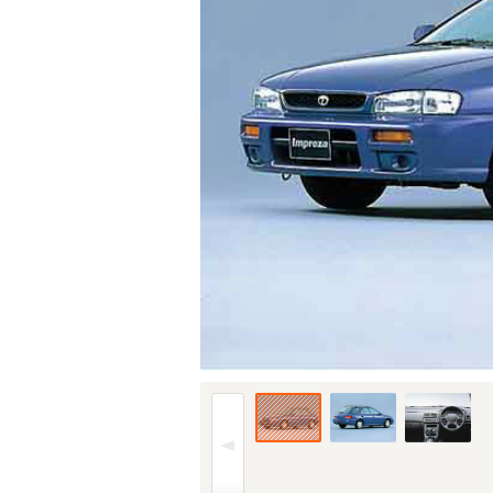
96年(H08)8月、MC時のフロント。仕様はグ