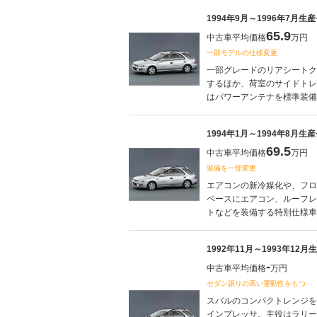
1994年9月～1996年7月生
65.9
中古車平均価格
万円
一部モデルの仕様変更
一部グレードのリアシートク
するほか、荷室のサイドトレ
はパワーアンテナを標準装備した
1994年1月～1994年8月生
69.5
中古車平均価格
万円
装備を一部変更
エアコンの新冷媒化や、フロン
ベースにエアコン、ルーフレ
トなどを装備する特別仕様車、C
1992年11月～1993年12
-
中古車平均価格
万円
セダン譲りの高い運動性をもつ
スバルのコンパクトレンジを
インプレッサ。主役はラリー