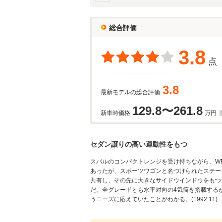
総合評価
3.8
点
3.8
最新モデルの総合評価
129.8〜261.8
新車時価格
万円
セダン譲りの高い運動性をもつ
スバルのコンパクトレンジを受け持ちながら、W
あったが、スポーツワゴンと名づけられたステー
共有し、その先に大きなサイドウインドウをもつ
だ。全グレードとも水平対向の4気筒を搭載するが、1
うニーズに応えていたことがわかる。(1992.11)