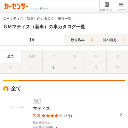
比較リスト
メニュー
ＧＭマティス（新車）のカタログ：車種一覧
ＧＭマティス（新車）の車カタログ一覧
1
絞り込み
並べ替え
件
全て
英数
ア
カ
サ
タ
ナ
ハ
マ
ヤ
ラ
ワ
全て
現行
マティス
3.8
(5件)
-
新車時価格：
-
中古車平均価格：