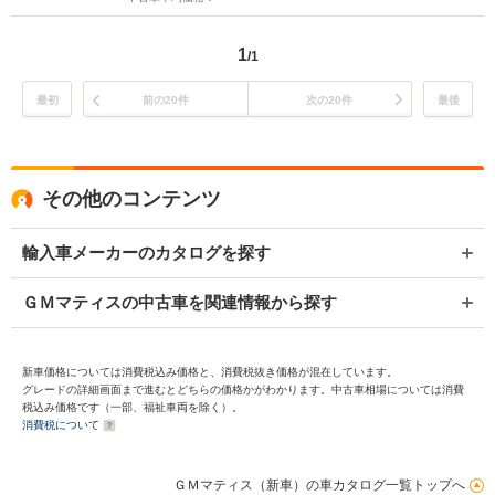
1
/1
最初
前の20件
次の20件
最後
その他のコンテンツ
輸入車メーカーのカタログを探す
ＧＭマティスの中古車を関連情報から探す
新車価格については消費税込み価格と、消費税抜き価格が混在しています。
グレードの詳細画面まで進むとどちらの価格かがわかります。中古車相場については消費
税込み価格です（一部、福祉車両を除く）。
消費税について
ＧＭマティス（新車）の車カタログ一覧トップへ