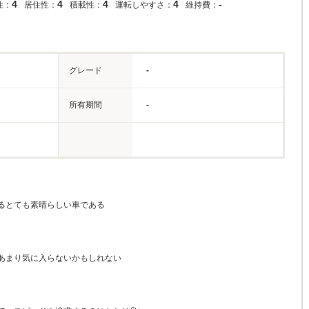
4
4
4
4
-
性：
居住性：
積載性：
運転しやすさ：
維持費：
グレード
-
所有期間
-
るとても素晴らしい車である
あまり気に入らないかもしれない