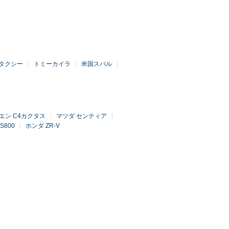
タクシー
トミーカイラ
米国スバル
エン C4カクタス
マツダ センティア
S800
ホンダ ZR-V