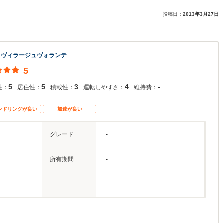
投稿日：
2013年3月27日
 ヴィラージュヴォランテ
5
5
5
3
4
-
性：
居住性：
積載性：
運転しやすさ：
維持費：
ンドリングが良い
加速が良い
グレード
-
所有期間
-