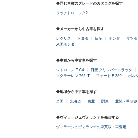
◆同じ車種のグレードのカタログを探す
タッチトロニック2
◆メーカーから中古車を探す
レクサス
トヨタ
日産
ホンダ
マツダ
米国ホンダ
◆車種から中古車を探す
シトロエン E-C4
日産 クリッパートラック
マクラーレン 765LT
フォード F-250
ポルシ
◆地域から中古車を探す
全国
北海道
東北
関東
北陸・甲信越
◆ヴィラージュヴォランテを売却する
ヴィラージュヴォランテの車買取・車査定