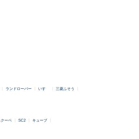
ランドローバー
いすゞ
三菱ふそう
81クーペ
SC2
キューブ