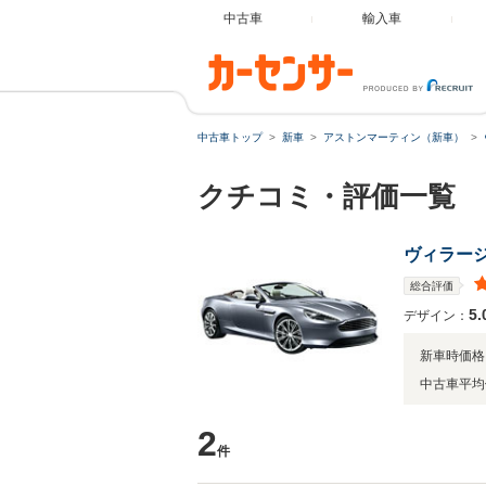
中古車
輸入車
中古車トップ
新車
アストンマーティン（新車）
クチコミ・評価一覧
ヴィラー
総合評価
5.
デザイン：
新車時価格
中古車平均
2
件