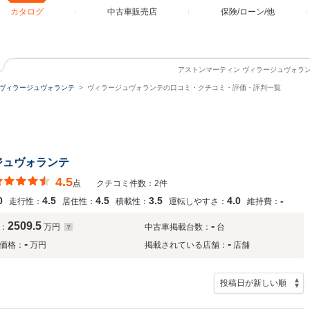
カタログ
中古車販売店
保険/ローン/他
アストンマーティン ヴィラージュヴォラ
ヴィラージュヴォランテ
ヴィラージュヴォランテの口コミ・クチコミ・評価・評判一覧
ジュヴォランテ
4.5
点
クチコミ件数：2件
0
4.5
4.5
3.5
4.0
-
走行性：
居住性：
積載性：
運転しやすさ：
維持費：
2509.5
-
：
万円
中古車掲載台数：
台
-
-
価格：
万円
掲載されている店舗：
店舗