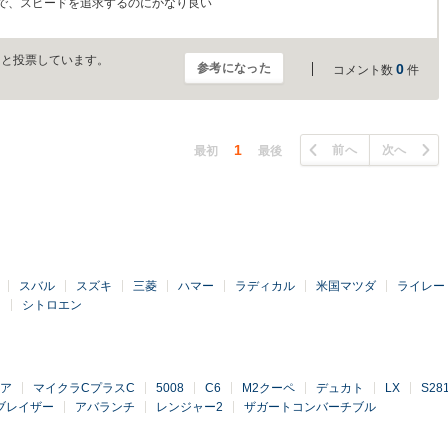
で、スピードを追求するのにかなり良い
」と投票しています。
参考になった
0
コメント数
件
1
前へ
次へ
最初
最後
スバル
スズキ
三菱
ハマー
ラディカル
米国マツダ
ライレー
ン
シトロエン
ア
マイクラCプラスC
5008
C6
M2クーペ
デュカト
LX
S2
ブレイザー
アバランチ
レンジャー2
ザガートコンバーチブル