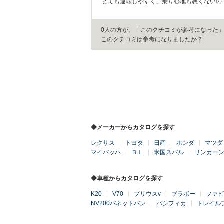
とても運転しやすく、乗り心地も悪くないの
0人の方が、「このクチコミが参考になった
このクチコミは参考になりましたか？
◆メーカーからカタログを探す
レクサス
トヨタ
日産
ホンダ
マツダ
マイバッハ
ＢＬ
米国スバル
リンカー
◆車種からカタログを探す
K20
V70
プリウスv
ブラボー
ファビ
NV200バネットバン
パシフィカ
トレイル