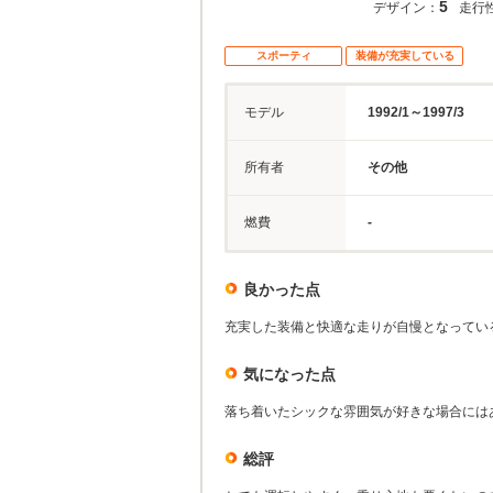
5
デザイン：
走行
スポーティ
装備が充実している
モデル
1992/1～1997/3
所有者
その他
燃費
-
良かった点
充実した装備と快適な走りが自慢となってい
気になった点
落ち着いたシックな雰囲気が好きな場合には
総評