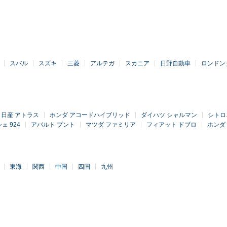
スバル
スズキ
三菱
アルテガ
スカニア
日野自動車
ロンドン
日産 アトラス
ホンダ アコードハイブリッド
ダイハツ シャルマン
シトロ
ェ 924
アバルト プント
マツダ ファミリア
フィアット ドブロ
ホンダ 
東海
関西
中国
四国
九州