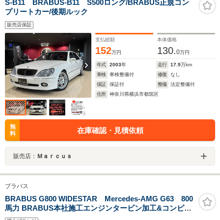
S-B11 BRABUS-B11 S500ロング/BRABUS正規コン
プリートカー/後期ルック
販売店保証
支払総額
本体価格
152
130.
0
万円
万円
年式
2003
年
走行
17.9
万km
車検
車検整備付
修復
なし
保証
保証付
整備
法定整備付
住所
神奈川県横浜市都筑区
無
在庫確認・見積依頼
料
販売店：
Ｍａｒｃｕｓ
ブラバス
BRABUS G800 WIDESTAR Mercedes-AMG G63 800
馬力 BRABUS本社施工エンジンタービン加工&コンピュ
ーターロム書換 WIDESTARフルキット BRABUS4本出し