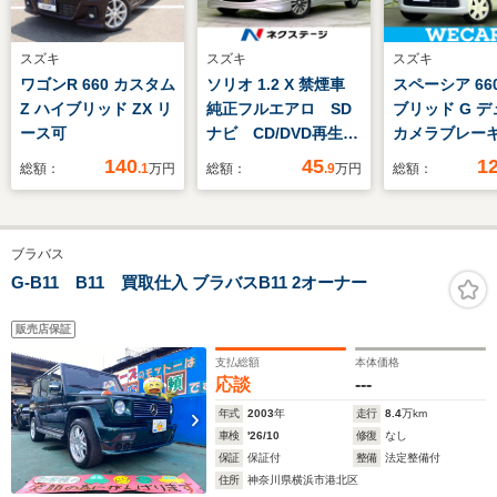
スズキ
スズキ
スズキ
ワゴンR 660 カスタム
ソリオ 1.2 X 禁煙車
スペーシア 66
Z ハイブリッド ZX リ
純正フルエアロ SD
ブリッド G 
ース可
ナビ CD/DVD再生
カメラブレー
地デジ オートエアコ
ト(スズキ)/車
140
45
1
総額：
.1
万円
総額：
.9
万円
総額：
ン フォグランプ ス
止支援システム
マートキー ETC 純
ドランプ LED/
正14インチアルミ
ABS/横滑り防
ブラバス
盗難防止装置 プライ
アイドリング
バシーガラス トラク
プ/禁煙車/エ
G-B11 B11 買取仕入 ブラバスB11 2オーナー
ションコントロール
運転席
販売店保証
支払総額
本体価格
応談
---
年式
2003
年
走行
8.4
万km
車検
'26/10
修復
なし
保証
保証付
整備
法定整備付
住所
神奈川県横浜市港北区