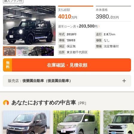
購入プラン付
マフラー BRABUS 23インチAW 電動サイドステップ イ
ージークローザー 記録簿 禁煙車 ガレージ保管
支払総額
本体価格
4010
3980.
0
万円
万円
203,500
通常ローン
月々
円
年式
2018
年
走行
2.8
万km
車検
'28/03
修復
なし
保証
保証無
整備
法定整備付
住所
東京都千代田区
無
在庫確認・見積依頼
料
販売店：
後樂園自動車（後楽園自動車）
あなたにおすすめの中古車
［PR］