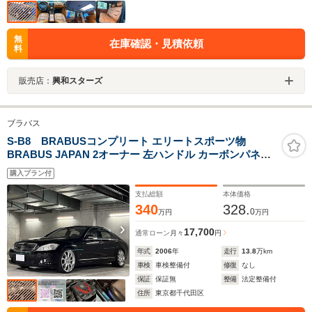
無
在庫確認・見積依頼
料
販売店：
興和スターズ
ブラバス
S-B8 BRABUSコンプリート エリートスポーツ物
BRABUS JAPAN 2オーナー 左ハンドル カーボンパネル
レザーxアルカンタラ BRABUSフルエアロ
購入プラン付
BRABUS360km/hメーター BRABUSマフラー
BRABUS21インチAW エリートスポーツ正規物 禁煙車
支払総額
本体価格
記録簿
340
328.
0
万円
万円
17,700
通常ローン
月々
円
年式
2006
年
走行
13.8
万km
車検
車検整備付
修復
なし
保証
保証無
整備
法定整備付
住所
東京都千代田区