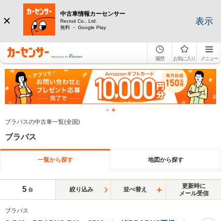
中古車情報カーセンサー
表示
Recruit Co., Ltd.
無料 － Google Play
履歴
お気に入り
メニュー
ブラバスの中古車一覧(全国)
ブラバス
一覧から探す
地図から探す
更新時に
5
絞り込み
並べ替え
台
メール受信
ブラバス