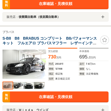
無
在庫確認・見積依頼
料
販売店：
後樂園自動車（後楽園自動車）
ブラバス
S-B8 B8 BRABUS コンプリート B8パフォーマンス
キット フルエアロ ブラバスマフラー レザーインテリ
ア フロアマット カーボンインテリア レザーカーボ
支払総額
本体価格
ンステアリング
730
695.
0
万円
万円
年式
2010
年
走行
7.8
万km
車検
'27/08
修復
なし
保証
保証無
整備
法定整備無
住所
東京都足立区
無
在庫確認・見積依頼
料
販売店：
Ｗｉｎｄｓ ウインズ