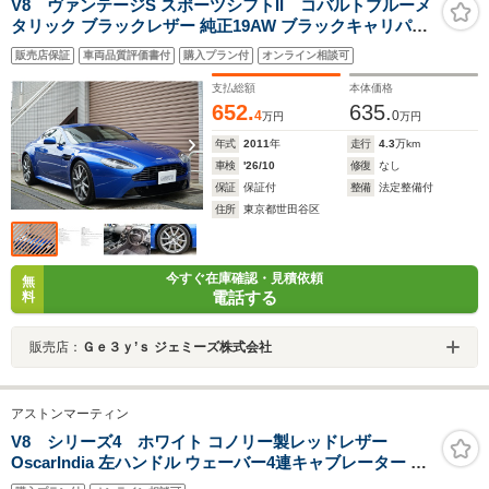
V8 ヴァンテージS スポーツシフトII コバルトブルーメ
タリック ブラックレザー 純正19AW ブラックキャリパー
キセノン カロッツェリアHDDナビTV バックカメラ ピア
販売店保証
車両品質評価書付
購入プラン付
オンライン相談可
ノブラックトリム バング&オルフセンサウンド 整備記録
簿 ディーラー車
支払総額
本体価格
652.
635.
4
0
万円
万円
年式
2011
年
走行
4.3
万km
車検
'26/10
修復
なし
保証
保証付
整備
法定整備付
住所
東京都世田谷区
今すぐ在庫確認・見積依頼
無
電話する
料
販売店：
Ｇｅ３ｙ’ｓ ジェミーズ株式会社
アストンマーティン
V8 シリーズ4 ホワイト コノリー製レッドレザー
OscarIndia 左ハンドル ウェーバー4連キャブレーター ス
ミス製6連メーター カーリング4ポットキャリパー エアコ