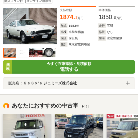
購入プラン付
オンライン相談可
ン パワーステアリング パワーウィンドウ ディーラー車
支払総額
本体価格
1874.
1850.
1
0
万円
万円
年式
1983
年
走行
不明
車検
車検整備無
修復
なし
保証
保証無
整備
法定整備無
住所
東京都世田谷区
今すぐ在庫確認・見積依頼
無
電話する
料
販売店：
Ｇｅ３ｙ’ｓ ジェミーズ株式会社
あなたにおすすめの中古車
［PR］