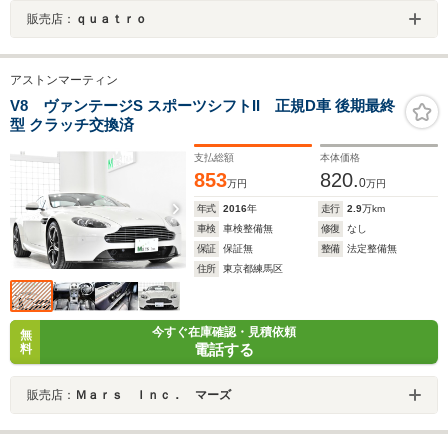
販売店：
ｑｕａｔｒｏ
アストンマーティン
V8 ヴァンテージS スポーツシフトII 正規D車 後期最終
型 クラッチ交換済
支払総額
本体価格
853
820.
0
万円
万円
年式
2016
年
走行
2.9
万km
車検
車検整備無
修復
なし
保証
保証無
整備
法定整備無
住所
東京都練馬区
今すぐ在庫確認・見積依頼
無
電話する
料
販売店：
Ｍａｒｓ Ｉｎｃ． マーズ