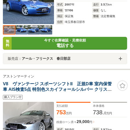
年式
2007
年
走行
3.5
万km
車検
'27/06
修復
なし
保証
保証無
整備
法定整備無
住所
埼玉県春日部市
今すぐ在庫確認・見積依頼
無
電話する
料
販売店：
アール・フリークス 春日部店
アストンマーティン
V8 ヴァンテージ スポーツシフトII 正規D車 室内保管
車 AIS検査5点 特別色スカイフォールシルバー クリスタ
ル&エマージェンシーキー 黒革 アルカンターラルーフラ
購入プラン付
イナー パナソニックナビ 19インチAW パドルシフト メモ
リー付電動シート
支払総額
本体価格
753
738.
0
万円
万円
29,000
残価ローン
月々
円
年式
2015
年
走行
2.9
万km