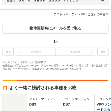
販売店：
ＡＵＴＯ ＳＨＯＰ ＧＯＯＤ ＦＩＥＬＤ
アストンマーティン V8（全国）の中古車
物件更新時にメールを受け取る
1
/1
最初
前の30件
次の30件
最後
※人気のクルマは平均1ヶ月で掲載終了
物件数合計1万台以上のメーカー｜算出データ期間：2024年9月～11月｜内容：物件数合計1万
台以上のメーカーのうち、掲載が終了した物件数が1,000台以上の場合
よく一緒に検討される車種を比較
アストンマーティン
アストンマーティン
アストン
DB9
DB7
V8ヴァ
ードスタ