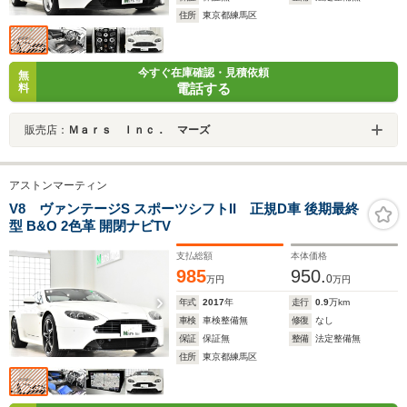
住所
東京都練馬区
今すぐ在庫確認・見積依頼
無
電話する
料
販売店：
Ｍａｒｓ Ｉｎｃ． マーズ
アストンマーティン
V8 ヴァンテージS スポーツシフトII 正規D車 後期最終
型 B&O 2色革 開閉ナビTV
支払総額
本体価格
985
950.
0
万円
万円
年式
2017
年
走行
0.9
万km
車検
車検整備無
修復
なし
保証
保証無
整備
法定整備無
住所
東京都練馬区