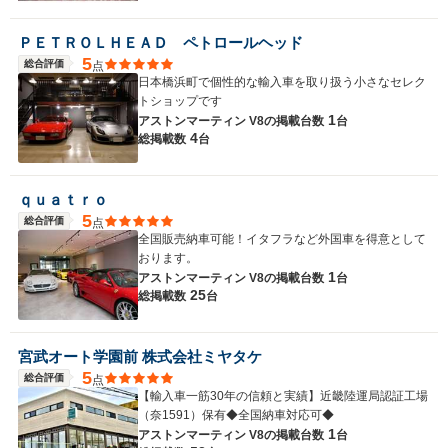
ＰＥＴＲＯＬＨＥＡＤ ペトロールヘッド
5
総合評価
点
日本橋浜町で個性的な輸入車を取り扱う小さなセレク
トショップです
1
アストンマーティン V8の
掲載台数
台
4
総掲載数
台
ｑｕａｔｒｏ
5
総合評価
点
全国販売納車可能！イタフラなど外国車を得意として
おります。
1
アストンマーティン V8の
掲載台数
台
25
総掲載数
台
宮武オート学園前 株式会社ミヤタケ
5
総合評価
点
【輸入車一筋30年の信頼と実績】近畿陸運局認証工場
（奈1591）保有◆全国納車対応可◆
1
アストンマーティン V8の
掲載台数
台