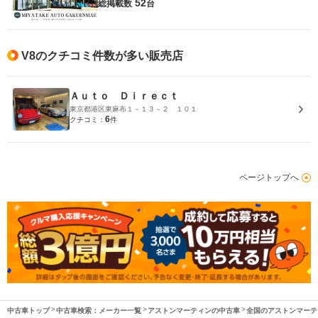
52
総掲載数
台
V8のクチコミ件数が多い販売店
Ａｕｔｏ Ｄｉｒｅｃｔ
東京都港区東麻布１－１３－２ １０１
6
クチコミ：
件
ページトップへ
中古車トップ
中古車検索：メーカー一覧
アストンマーティンの中古車
全国のアストンマーテ