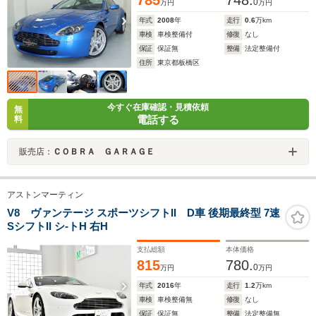
785
748.
0
万円
万円
年式
2008
年
走行
0.6
万km
車検
車検整備付
修復
なし
保証
保証無
整備
法定整備付
住所
東京都板橋区
今すぐ在庫確認・見積依頼
無
電話する
料
販売店：
ＣＯＢＲＡ ＧＡＲＡＧＥ
アストンマーティン
V8 ヴァンテージ スポーツシフトII D車 後期最終型 7速
SシフトII シ-トH 右H
支払総額
本体価格
815
780.
0
万円
万円
年式
2016
年
走行
1.2
万km
車検
車検整備無
修復
なし
保証
保証無
整備
法定整備無