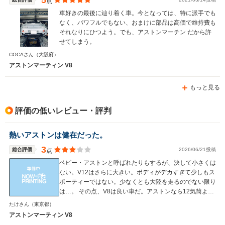
5
点
車好きの最後に辿り着く車。今となっては、特に派手でも
なく、パワフルでもない、おまけに部品は高価で維持費も
それなりにひつよう。でも、アストンマーチン だから許
せてしまう。
COCAさん
（大阪府）
アストンマーティン V8
もっと見る
評価の低いレビュー・評判
熱いアストンは健在だった。
3
総合評価
2026/06/21投稿
点
ベビー・アストンと呼ばれたりもするが、決して小さくは
ない。V12はさらに大きい。ボディがデカすぎて少しもス
ポーティーではない。少なくとも大陸を走るのでない限り
は…。 その点、V8は良い車だ。アストンなら12気筒より
8気筒を選んだ方が楽しめる。この車の場合、完成度の低
たけさん
（東京都）
い4.3L時代のものではなく、4.7Lモデルにすべきだ。特に
アストンマーティン V8
N420、N430と、Nがついたモデルを勧めたい。ただ、あ