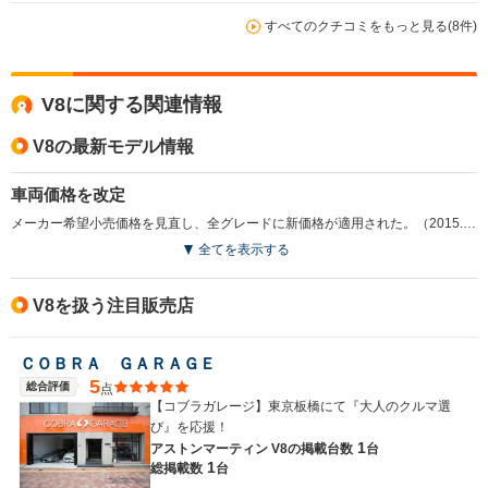
のタコメーターだけは願い下げにしてほしい。
すべてのクチコミをもっと見る(8件)
V8に関する関連情報
V8の最新モデル情報
車両価格を改定
メーカー希望小売価格を見直し、全グレードに新価格が適用された。（2015.7）
全てを表示する
V8を扱う注目販売店
ＣＯＢＲＡ ＧＡＲＡＧＥ
5
総合評価
点
【コブラガレージ】東京板橋にて『大人のクルマ選
び』を応援！
1
アストンマーティン V8の
掲載台数
台
1
総掲載数
台