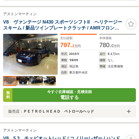
アストンマーティン
V8 ヴァンテージ N430 スポーツシフトII ヘリテージー
スキーム / 新品ツインプレートクラッチ / AMRフロント
グリル / 新品ミシュランタイヤ / ブラックウィンドウサラ
支払総額
本体価格
ウンド / カーボン&ピアノブラックサラウンドインテリア
797.
780.
2
0
万円
万円
年式
2015
年
走行
5.1
万km
車検
'28/09
修復
なし
保証
保証無
整備
法定整備無
住所
東京都中央区
今すぐ在庫確認・見積依頼
無
電話する
料
販売店：
ＰＥＴＲＯＬＨＥＡＤ ペトロールヘッド
アストンマーティン
V8 5.3 チェビオットレッド / コノリーレザー / ハンド