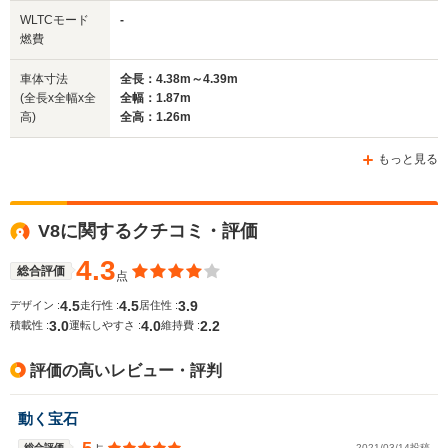
全幅
全幅
全
WLTCモード
-
サイズ
1.88m～1.9m
1.83m
1.
燃費
全長
全長
(全長x全幅x全高)
4.71m～4.72m
4.64m～4.7m
4.38m
車体寸法
全長：4.38m～4.39m
(全長x全幅x全
全幅：1.87m
高)
全高：1.26m
ホイールベース
ホイールベース
ホイー
-m
-m
もっと見る
V8に関するクチコミ・評価
WLTCモード
-
-
-
燃費
4.3
総合評価
点
4.5
4.5
3.9
デザイン :
走行性 :
居住性 :
3.0
4.0
2.2
積載性 :
運転しやすさ :
維持費 :
排気量
5935cc
3238～5935cc
4282～47
評価の高いレビュー・評判
駆動方式
FR
FR
FR
動く宝石
総合評価
2021/03/14投稿