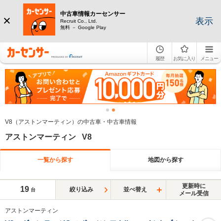
中古車情報カーセンサー
表示
Recruit Co., Ltd.
無料 － Google Play
履歴
お気に入り
メニュー
V8（アストンマーティン）の中古車・中古車情報
アストンマーティン V8
一覧から探す
地図から探す
更新時に
19
絞り込み
並べ替え
台
メール受信
アストンマーティン