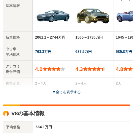
基本情報
新車価格
2062.2～2744万円
1565～1730万円
1645～19
中古車
763.3万円
687.5万円
585.8万円
平均価格
クチコミ
4.0
4.3
4.8
総合評価
乗車定員
2～4人
2～4人
2人
▼
全てを表示する
ドア数
2ドア
2ドア
2ドア
全高
全高
全
V8の基本情報
1.27m～1.28m
1.24m
1.
平均価格
664.1万円