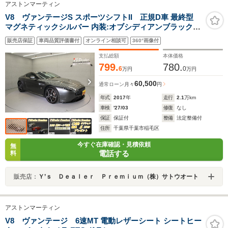
アストンマーティン
V8 ヴァンテージS スポーツシフトII 正規D車 最終型
マグネティックシルバー 内装:オブシディアンブラックレ
ザー 専用インターフェイス 7VワイドTV内蔵SDナビ ドラ
販売店保証
車両品質評価書付
オンライン相談可
360°画像付
レコ付レーダー探知機 バックカメラ ETC
支払総額
本体価格
799.
780.
6
0
万円
万円
60,500
通常ローン
月々
円
年式
2017
年
走行
2.1
万km
車検
'27/03
修復
なし
保証
保証付
整備
法定整備付
住所
千葉県千葉市稲毛区
今すぐ在庫確認・見積依頼
無
電話する
料
販売店：
Ｙ’ｓ Ｄｅａｌｅｒ Ｐｒｅｍｉｕｍ（株）サトウオート
アストンマーティン
V8 ヴァンテージ 6速MT 電動レザーシート シートヒー