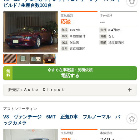
ビルド / 生産台数101台
支払総額
本体価格
応談
---
年式
1997
年
走行
8.4
万km
車検
車検整備付
修復
なし
保証
保証無
整備
法定整備付
住所
東京都港区
今すぐ在庫確認・見積依頼
無
電話する
料
販売店：
Ａｕｔｏ Ｄｉｒｅｃｔ
アストンマーティン
V8 ヴァンテージ 6MT 正規D車 フルノーマル バ
ックカメラ
支払総額
本体価格