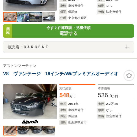
車検
車検整備付
修復
なし
保証
保証無
整備
法定整備付
住所
東京都杉並区
今すぐ在庫確認・見積依頼
無
電話する
料
販売店：
ＣＡＲＧＥＮＴ
アストンマーティン
V8 ヴァンテージ 19インチAW/プレミアムオーディオ
支払総額
本体価格
548
536.
0
万円
万円
年式
2011
年
走行
2.2
万km
車検
車検整備付
修復
なし
保証
保証無
整備
法定整備付
住所
山梨県甲府市