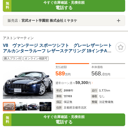
今すぐ在庫確認・見積依頼
無
電話する
料
販売店：
宮武オート学園前 株式会社ミヤタケ
アストンマーティン
V8 ヴァンテージ スポーツシフト グレーレザーシート
アルカンターラルーフ レザーステアリング 19インチAW
純正オーディオ パワーシート パークセンサー 走行
購入プラン付
オンライン相談可
17000km
支払総額
本体価格
589
568.
0
万円
万円
59,300
通常ローン
月々
円
年式
2008
年
走行
1.7
万km
車検
'27/03
修復
なし
保証
保証無
整備
法定整備無
住所
京都府京都市北区
今すぐ在庫確認・見積依頼
無
電話する
料