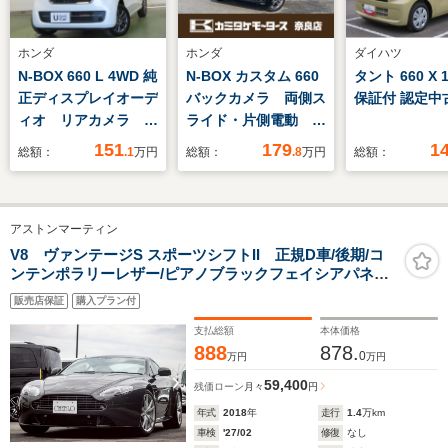
ホンダ
ホンダ
ダイハツ
N-BOX 660 L 4WD 純
N-BOX カスタム 660
タント 660 X 
正ディスプレイオーデ
バックカメラ 両側ス
保証付 認定中
ィオ リアカメラ
ライド・片側電動 ク
ETC 純正エンスタ
リアランスソナー オ
151
179
1
総額：
.1
万円
総額：
.8
万円
総額：
クルーズコントロー
ートクルーズコントロ
ル 片側電動スライド
ール レーンアシス
ドア シートヒータ
ト オートライト ア
アストンマーティン
ー ワンセグTV
イドリングストップ
電動格納ミラー シー
V8 ヴァンテージS スポーツシフトII 正規D車/後期/コ
ンテンポラリーレザー/ピアノブラックフェイシアパネル
トヒーター ベンチシ
アルカンターラルーフ/クリスタルキー/10スポークDT19
ート CVT ESC
販売店保証
購入プラン付
インチAW/パナソニックSDナビ/地デジ/Bカメラ/パーキン
グセンサー
支払総額
本体価格
888
878.
0
万円
万円
59,400
残価ローン
月々
円
年式
2018
年
走行
1.4
万km
車検
'27/02
修復
なし