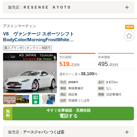
販売店：
ＲＥＳＥＮＳＥ ＫＹＯＴＯ
アストンマーティン
NEW
V8 ヴァンテージ スポーツシフト
BodyColor/MorningFrostWhite
TrimColor/BitterChocolate Piping/CreamTruffle 純正
購入プラン付
オンライン相談可
19AW 23年製造ヨコハマADVAN装着 OPナビ 地デジ Bカ
メラ キーレス2個 ETC HIDヘッドライト
支払総額
本体価格
H21.23.24.25.28.29.R1.3記録簿 禁煙
519.
495.
2
0
万円
万円
38,100
通常ローン
月々
円
年式
2008
年
走行
3.3
万km
車検
車検整備付
修復
なし
保証
保証無
整備
法定整備付
住所
茨城県つくば市
今すぐ在庫確認・見積依頼
無
電話する
料
販売店：
アースジャパン つくば店