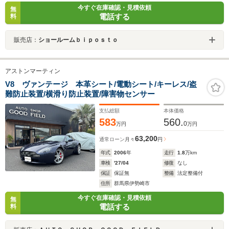
今すぐ在庫確認・見積依頼
無
電話する
料
販売店：
ショールームｂｉｐｏｓｔｏ
アストンマーティン
V8 ヴァンテージ 本革シート/電動シート/キーレス/盗
難防止装置/横滑り防止装置/障害物センサー
支払総額
本体価格
583
560.
0
万円
万円
63,200
通常ローン
月々
円
年式
2006
年
走行
1.8
万km
車検
'27/04
修復
なし
保証
保証無
整備
法定整備付
住所
群馬県伊勢崎市
今すぐ在庫確認・見積依頼
無
電話する
料