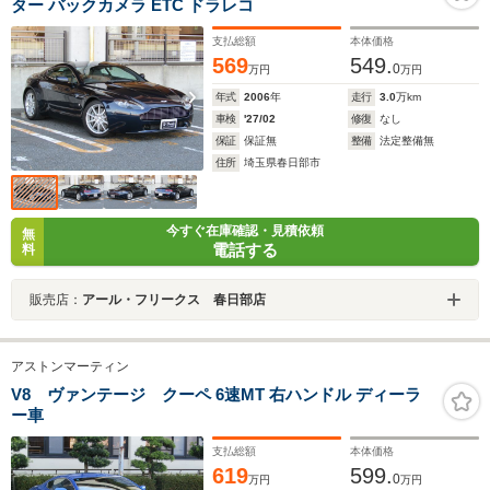
ター バックカメラ ETC ドラレコ
支払総額
本体価格
569
549.
0
万円
万円
年式
2006
年
走行
3.0
万km
車検
'27/02
修復
なし
保証
保証無
整備
法定整備無
住所
埼玉県春日部市
今すぐ在庫確認・見積依頼
無
電話する
料
販売店：
アール・フリークス 春日部店
アストンマーティン
V8 ヴァンテージ クーペ 6速MT 右ハンドル ディーラ
ー車
支払総額
本体価格
619
599.
0
万円
万円