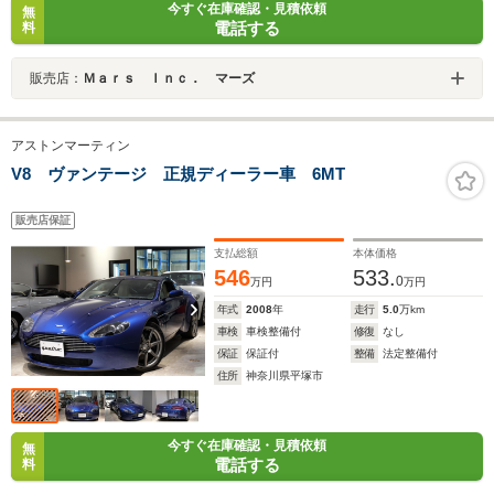
今すぐ在庫確認・見積依頼
無
電話する
料
販売店：
Ｍａｒｓ Ｉｎｃ． マーズ
アストンマーティン
V8 ヴァンテージ 正規ディーラー車 6MT
販売店保証
支払総額
本体価格
546
533.
0
万円
万円
年式
2008
年
走行
5.0
万km
車検
車検整備付
修復
なし
保証
保証付
整備
法定整備付
住所
神奈川県平塚市
今すぐ在庫確認・見積依頼
無
電話する
料