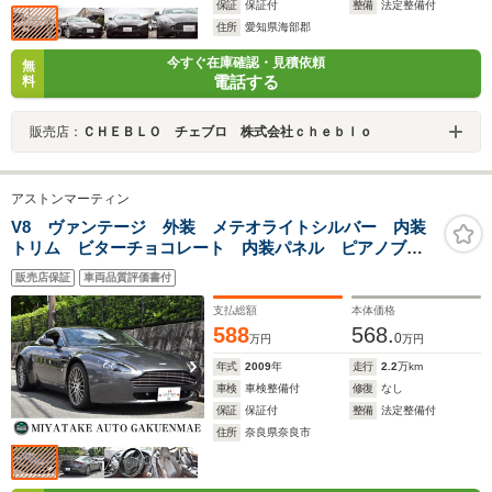
保証
保証付
整備
法定整備付
住所
愛知県海部郡
今すぐ在庫確認・見積依頼
無
電話する
料
販売店：
ＣＨＥＢＬＯ チェブロ 株式会社ｃｈｅｂｌｏ
アストンマーティン
V8 ヴァンテージ 外装 メテオライトシルバー 内装
トリム ビターチョコレート 内装パネル ピアノブラ
ックベニア ナビ ETC 保証書 スペアキー有
販売店保証
車両品質評価書付
支払総額
本体価格
588
568.
0
万円
万円
年式
2009
年
走行
2.2
万km
車検
車検整備付
修復
なし
保証
保証付
整備
法定整備付
住所
奈良県奈良市