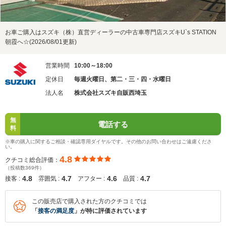
お車ご購入はスズキ（株）直営ディーラーの中古車専門店スズキU`s STATION
朝霞へ☆(2026/08/01更新)
営業時間
10:00～18:00
定休日
毎週火曜日、第二・三・四・水曜日
法人名
株式会社スズキ自販西埼玉
無
電話する
料
※車の購入に関するご相談・確認専用ダイヤルです。その他のお問い合わせはご遠慮くださ
い。
4.8
クチコミ総合評価：
（投稿数369件）
4.8
4.7
4.6
4.7
接客 :
雰囲気 :
アフター :
品質 :
この販売店で購入された方のクチコミでは
「
接客の満足度
」が特に評価されています