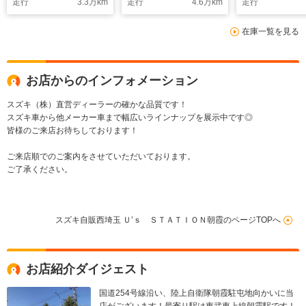
走行
3.3
万km
走行
4.6
万km
走行
ライドドア クルーズ
ト シートヒーター
ーキングセ
コントロール オート
パドルシフト スマー
ACC オート
在庫一覧を見る
ライト スマートキ
トキー キーレスプッ
ト スマート
ー キーレスプッシュ
シュスタート フルオ
ートヒーター
スタート ロールサン
ートエアコン
レラホルダー
シェード
お店からのインフォメーション
スズキ（株）直営ディーラーの確かな品質です！
スズキ車から他メーカー車まで幅広いラインナップを展示中です◎
皆様のご来店お待ちしております！
ご来店順でのご案内をさせていただいております。
ご了承ください。
スズキ自販西埼玉 Ｕ’ｓ ＳＴＡＴＩＯＮ朝霞のページTOPへ
お店紹介ダイジェスト
国道254号線沿い、陸上自衛隊朝霞駐屯地向かいに当