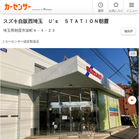
履歴
お気に入り
メニュー
スズキ自販西埼玉 Ｕ’ｓ ＳＴＡＴＩＯＮ朝霞
埼玉県朝霞市栄町４－４－２３
MAP
カーセンサー認定取扱店
1/6