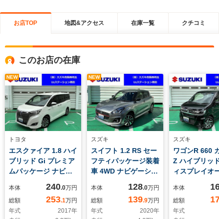
お店TOP
地図&アクセス
在庫一覧
クチコミ
このお店の在庫
NEW
NEW
トヨタ
スズキ
スズキ
エスクァイア 1.8 ハイ
スイフト 1.2 RS セー
ワゴンR 660
ブリッド Gi プレミア
フティパッケージ装着
Z ハイブリッド
ムパッケージ ナビゲ
車 4WD ナビゲーショ
ィスプレイオ
ーション ETC2.0
ン 全方位モニター
オ 全方位モ
240
128
1
本体
.0
万円
本体
.0
万円
本体
衝突被害軽減ブレー
ETC 4WD アダプ
ヘッドアップ
253
139
1
総額
.1
万円
総額
.9
万円
総額
キ バックアイカメ
ティブクルーズコント
レイ ETC 
年式
2017
年
年式
2020
年
年式
ラ 後席両側パワース
ロール オートライ
軽減ブレーキ