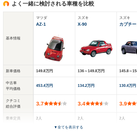
よく一緒に検討される車種を比較
マツダ
スズキ
スズキ
AZ-1
X-90
カプチー
基本情報
新車価格
149.8万円
136～149.8万円
145.8～1
中古車
453.4万円
134.2万円
130.4万円
平均価格
クチコミ
3.7
3.4
3.9
総合評価
乗車定員
2人
2人
2人
▼
全てを表示する
ドア数
2ドア
2ドア
2ドア