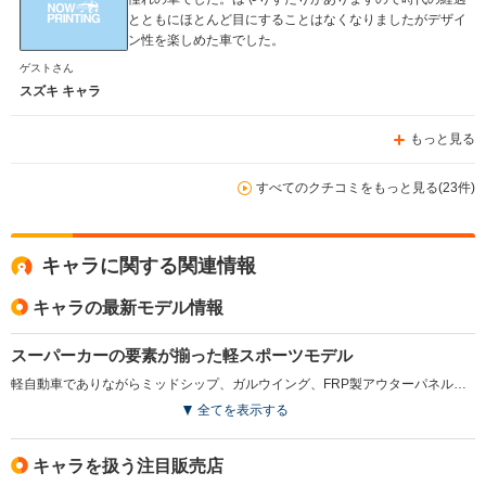
とともにほとんど目にすることはなくなりましたがデザイ
ン性を楽しめた車でした。
ゲストさん
スズキ キャラ
もっと見る
すべてのクチコミをもっと見る(23件)
キャラに関する関連情報
キャラの最新モデル情報
スーパーカーの要素が揃った軽スポーツモデル
軽自動車でありながらミッドシップ、ガルウイング、FRP製アウターパネルの採用で、注目を浴びたマツダAZ-1のスズキ版がキャラ。スズキアルトワークスと同じ最高出力64psの直3インタークーラーターボエンジンを搭載。これはマツダが軽自動車キャロルでスズキ製エンジンをOEM供給された（のちに車両そのものの供給を受けた）経緯と関係が深い。AZ-1との相違点は、フォグランプをビルトインしたフロントスポイラーの形状のみ。AZ-1が4400台の生産台数に対して、キャラはなんとH5年に189台、H6年に29台のみで超希少だ。(1993.1)
全てを表示する
キャラを扱う注目販売店