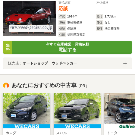
支払総額
本体価格
応談
---
年式
1994
年
走行
1.7
万km
車検
車検整備無
修復
なし
保証
保証無
整備
法定整備無
住所
福岡県京都郡
今すぐ在庫確認・見積依頼
無
電話する
料
販売店：
オートショップ ウッドペッカー
あなたにおすすめの中古車
［PR］
ホンダ
スバル
トヨタ