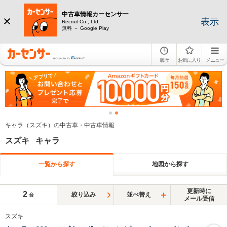
中古車情報カーセンサー
表示
Recruit Co., Ltd.
無料 － Google Play
履歴
お気に入り
メニュー
キャラ（スズキ）の中古車・中古車情報
スズキ キャラ
一覧から探す
地図から探す
更新時に
2
絞り込み
並べ替え
台
メール受信
スズキ