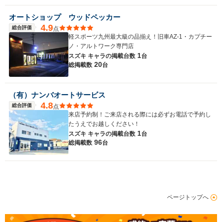
オートショップ ウッドペッカー
4.9
総合評価
点
軽スポーツ九州最大級の品揃え！旧車AZ-1・カプチー
ノ・アルトワーク専門店
1
スズキ キャラの
掲載台数
台
20
総掲載数
台
（有）ナンバオートサービス
4.8
総合評価
点
来店予約制！ご来店される際には必ずお電話で予約し
たうえでお越しください！
1
スズキ キャラの
掲載台数
台
96
総掲載数
台
ページトップへ