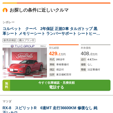
全高
全高
全
お探しの条件に近しいクルマ
1.15m
1.55m
1.
シボレー
コルベット クーペ 2年保証 正規D車 タルガトップ 黒
全幅
全幅
全
革シート メモリーシート ランバーサポート シートヒータ
サイズ
1.4m
1.7m
1
全長
全長
ー 6速AT&パドルシフト 純正18&19AW スマートキー&プ
(全長x全幅x全高)
3.3m
3.71m
3
販売店保証
購入プラン付
ッシュスタート 純正ナビ CD キセノン マグネティックラ
イドCTRL
支払総額
本体価格
429.
408.
1
0
万円
万円
年式
2011
年
走行
4.6
万km
ホイールベース
ホイールベース
ホイー
-m
-m
車検
車検整備付
修復
なし
保証
保証付
整備
法定整備付
住所
東京都町田市
今すぐ在庫確認・見積依頼
無
電話する
料
WLTCモード
-
-
-
燃費
マツダ
RX-8 スピリットR 6速MT 走行36600KM 修復なし 純
正レカロ