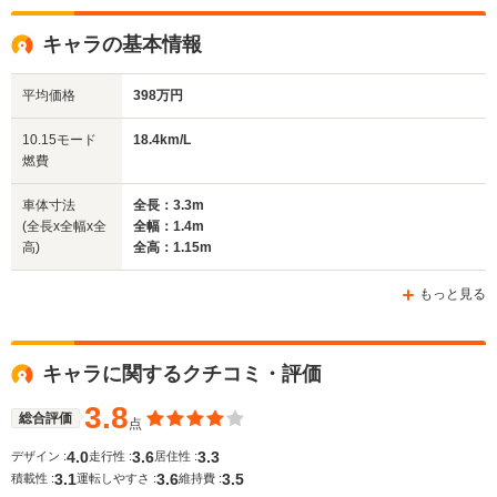
キャラの基本情報
平均価格
398万円
10.15モード
18.4km/L
燃費
車体寸法
全長：3.3m
(全長x全幅x全
全幅：1.4m
高)
全高：1.15m
もっと見る
キャラに関するクチコミ・評価
3.8
総合評価
点
4.0
3.6
3.3
デザイン :
走行性 :
居住性 :
3.1
3.6
3.5
積載性 :
運転しやすさ :
維持費 :