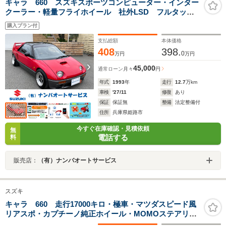
キャラ 660 スズキスポーツコンピューター・インター
クーラー・軽量フライホイール 社外LSD フルタップ
車高調 エアクリ ロールバー シュピーゲルフルバケ
購入プラン付
シート ステアリング エクイップ製AW リアスポ
支払総額
本体価格
408
398.
0
万円
万円
45,000
通常ローン
月々
円
年式
1993
年
走行
12.7
万km
車検
'27/11
修復
あり
保証
保証無
整備
法定整備付
住所
兵庫県姫路市
今すぐ在庫確認・見積依頼
無
電話する
料
販売店：
（有）ナンバオートサービス
スズキ
キャラ 660 走行17000キロ・極車・マツダスピード風
リアスポ・カプチーノ純正ホイール・MOMOステアリン
グ・ガルウィング・評価点5