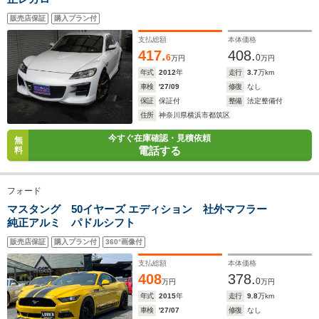
排気量
657cc
1590cc
657～658
販売店保証
購入プラン付
駆動方式
MR
4WD
FR
支払総額
本体価格
417.
408.
6
0
万円
万円
年式
2012
年
走行
3.7
万km
車検
'27/09
修復
なし
保証
保証付
整備
法定整備付
住所
神奈川県横浜市都筑区
今すぐ在庫確認・見積依頼
無
電話する
料
フォード
マスタング 50イヤーズ エディション 社外マフラー
純正アルミ パドルシフト
販売店保証
購入プラン付
360°画像付
支払総額
本体価格
408
378.
0
万円
万円
年式
2015
年
走行
9.8
万km
車検
'27/07
修復
なし