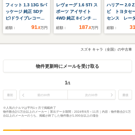
フィット 1.3 13G Sパ
レヴォーグ 1.6 STI ス
ハリアー 2.0 
ッケージ 純正 SDナ
ポーツ アイサイト
ビ トヨタセ
ビ/ドライブレコーダ
4WD 純正 8インチ SD
センス レー
ー 社外/ヘッドランプ
ナビ/デジタルインナ
コン 全方位
91
187
3
総額：
.8
万円
総額：
.8
万円
総額：
LED/EBD付ABS/横滑
ーミラー/アイサイト/
MTモード付き
り防止装置/アイドリ
シートヒーター/車線
ジタルインナ
ングストップ/バック
逸脱防止支援システ
ー オートホ
スズキ キャラ（全国）の中古車
モニター/MTモード付
ム/シート フルレザー/
コーナーセン
き/アルミホイール 社
ドライブレコーダー
ライブレコー
外 15インチ
前後/ヘッドランプ
ーフレザー J
物件更新時にメールを受け取る
LED
ーカー
1
/1
最初
前の30件
次の30件
最後
※人気のクルマは平均1ヶ月で掲載終了
物件数合計1万台以上のメーカー｜算出データ期間：2024年9月～11月｜内容：物件数合計1万
台以上のメーカーのうち、掲載が終了した物件数が1,000台以上の場合