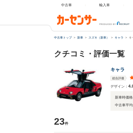
中古車
輸入車
中古車トップ
新車
スズキ（新車）
キャラ
キ
クチコミ・評価一覧
キャラ
総合評価
4.
デザイン：
新車時価格
中古車平均
23
件