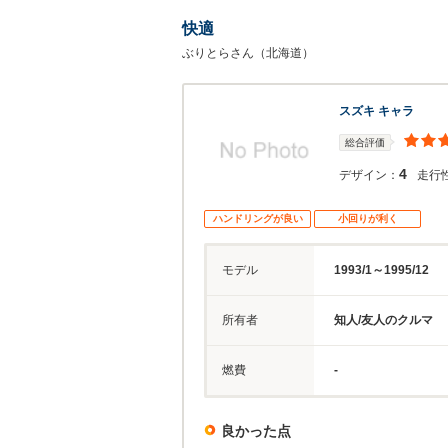
快適
ぶりとらさん（北海道）
スズキ キャラ
総合評価
4
デザイン：
走行
ハンドリングが良い
小回りが利く
モデル
1993/1～1995/12
所有者
知人/友人のクルマ
燃費
-
良かった点