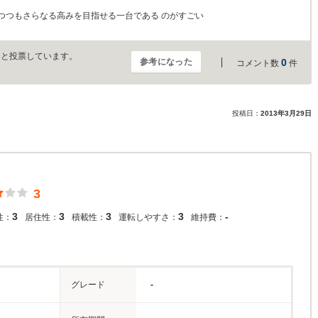
つつもさらなる高みを目指せる一台である のがすごい
」と投票しています。
参考になった
0
コメント数
件
投稿日：
2013年3月29日
3
3
3
3
3
-
性：
居住性：
積載性：
運転しやすさ：
維持費：
グレード
-