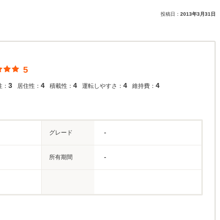
投稿日：
2013年3月31日
5
3
4
4
4
4
性：
居住性：
積載性：
運転しやすさ：
維持費：
グレード
-
所有期間
-