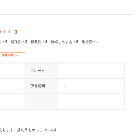
3
4
2
3
3
-
性：
居住性：
積載性：
運転しやすさ：
維持費：
加速が良い
グレード
-
所有期間
-
あります、見た目もかっこいいです