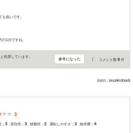
ても低いです。
力の1台ですね。
」と投票しています。
参考になった
0
コメント数
件
投稿日：
2013年3月28日
3
3
3
2
3
4
性：
居住性：
積載性：
運転しやすさ：
維持費：