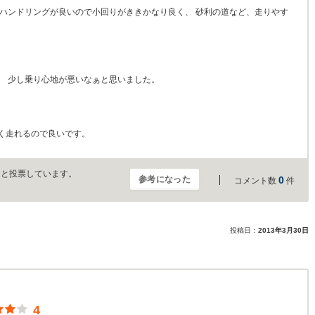
 ハンドリングが良いので小回りがききかなり良く、 砂利の道など、走りやす
。 少し乗り心地が悪いなぁと思いました。
く走れるので良いです。
」と投票しています。
参考になった
0
コメント数
件
投稿日：
2013年3月30日
4