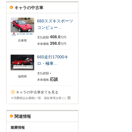
キャラの中古車
660スズキスポーツ
コンピュー…
408.0
支払総額
万円
兵庫県
398.0
本体価格
万円
660走行17000キ
ロ・極車…
-
支払総額
福岡県
応談
本体価格
キャラの中古車全てを見る
※消費税込み価格(一部、福祉車両を除く)
関連情報
燃費情報