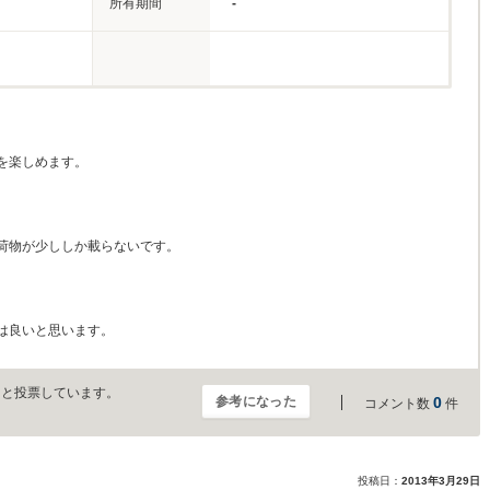
所有期間
-
を楽しめます。
荷物が少ししか載らないです。
は良いと思います。
」と投票しています。
参考になった
0
コメント数
件
投稿日：
2013年3月29日