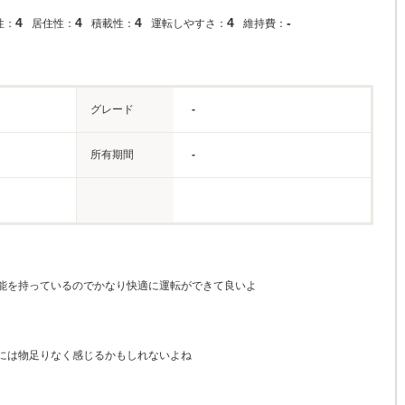
4
4
4
4
-
性：
居住性：
積載性：
運転しやすさ：
維持費：
グレード
-
所有期間
-
能を持っているのでかなり快適に運転ができて良いよ
には物足りなく感じるかもしれないよね