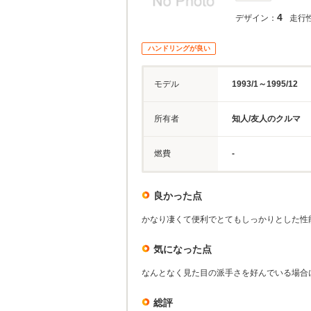
4
デザイン：
走行
ハンドリングが良い
モデル
1993/1～1995/12
所有者
知人/友人のクルマ
燃費
-
良かった点
かなり凄くて便利でとてもしっかりとした性
気になった点
なんとなく見た目の派手さを好んでいる場合
総評