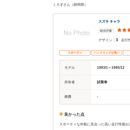
くろずさん（静岡県）
スズキ キャラ
総合評価
3
デザイン：
走行
スポーティ
ハンドリングが良い
モデル
1993/1～1995/12
所有者
試乗車
燃費
-
良かった点
スポーティな外観に見合った高い走行性能が