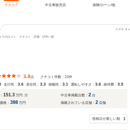
カタログ
中古車販売店
保険/ローン/他
スズキ キ
ャラの口コミ・クチコミ・評価・評判一覧
3.8
点
クチコミ件数：23件
0
3.6
3.3
3.1
3.6
3.5
走行性：
居住性：
積載性：
運転しやすさ：
維持費：
151.3
2
：
万円
中古車掲載台数：
台
398
2
価格：
万円
掲載されている店舗：
店舗