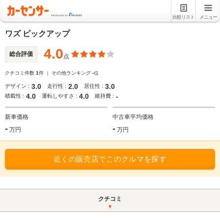
比較リスト
メニュー
ワズ ピックアップ
4.0
総合評価
点
クチコミ件数
1
件 ｜ その他ランキング
-
位
3.0
2.0
3.0
デザイン :
走行性 :
居住性 :
4.0
4.0
-
積載性 :
運転しやすさ :
維持費 :
新車価格
中古車平均価格
-
-
万円
万円
近くの販売店でこのクルマを探す
クチコミ