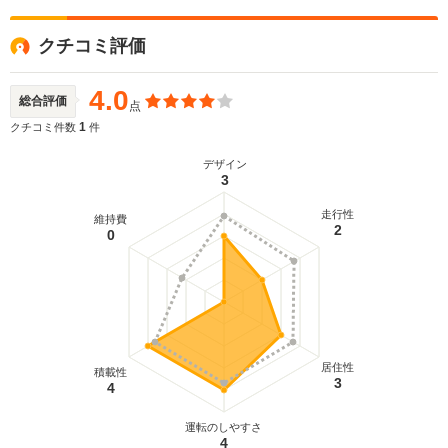
クチコミ評価
4.0
総合評価
点
1
クチコミ件数
件
デザイン
3
走行性
維持費
2
0
居住性
積載性
3
4
運転のしやすさ
4