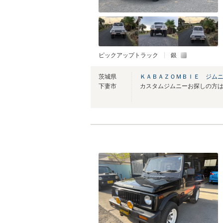
ピックアップトラック
銀
茨城県
ＫＡＢＡＺＯＭＢＩＥ ジム
下妻市