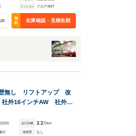
C
フロア4MT
ミッション
無
在庫確認・見積依頼
追加
料
 修復歴無し リフトアップ 改
社外16インチAW 社外ハ
板 社外前後バンパー 社
3.3
(S58)
万km
走行距離
備付
なし
修復歴