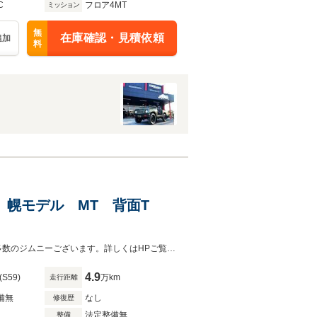
C
フロア4MT
ミッション
無
在庫確認・見積依頼
追加
料
4WD 幌モデル MT 背面T
幌新品・走行4万キロ・実走行・４WD・背面T・4速MT・年間走行約1千キロ他多数のジムニーございます。詳しくはHPご覧くださいませ。ネットよりあいえすと検索してください。
4.9
(S59)
万km
走行距離
備無
なし
修復歴
法定整備無
整備