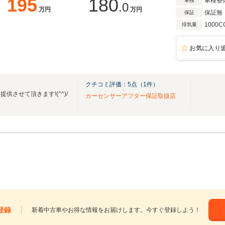
195
180
車検整
車検
.0
万円
万円
保証無
保証
1000C
排気量
お気に入り
クチコミ評価：
5
点（
1
件）
させて頂きます!(^^)/
カーセンサーアフター保証取扱店
登録
新着中古車やお得な情報をお届けします。今すぐ登録しよう！