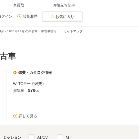
車買取
お役立ち記事
ログイン
閲覧履歴
お気に入り
年08月～1984年11月)の中古車・中古車情報
サイトマップ
中古車
燃費・カタログ情報
-
WLTCモード燃費：
970
排気量：
cc
詳しく見る
ミッション
AT/CVT
MT