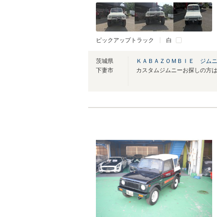
ピックアップトラック
白
茨城県
ＫＡＢＡＺＯＭＢＩＥ ジム
下妻市