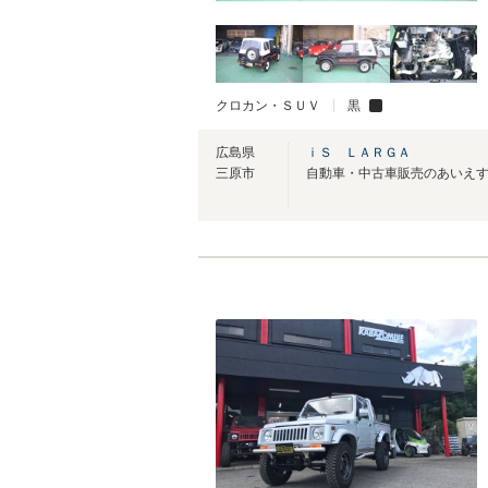
クロカン・ＳＵＶ
黒
広島県
ｉＳ ＬＡＲＧＡ
三原市