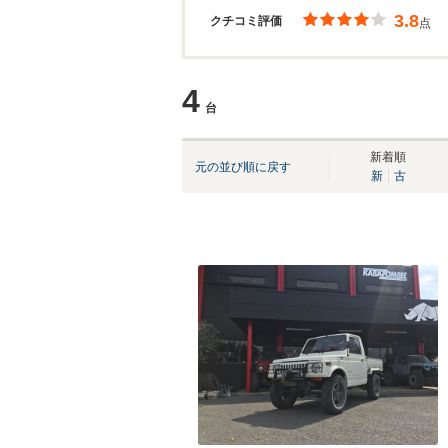
3.8
クチコミ評価
点
4
台
新着順
元の並び順に戻す
新
古