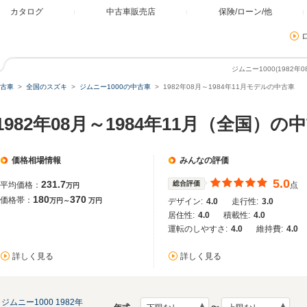
カタログ
中古車販売店
保険/ローン/他
ジムニー1000(1982
古車
全国のスズキ
ジムニー1000の中古車
1982年08月～1984年11月モデルの中古車
1982年08月～1984年11月（全国）の
価格相場情報
みんなの評価
5.0
231.7
総合評価
平均価格：
点
万円
180
370
価格帯：
万円～
万円
デザイン:
4.0
走行性:
3.0
居住性:
4.0
積載性:
4.0
運転のしやすさ:
4.0
維持費:
4.0
詳しく見る
詳しく見る
ジムニー1000 1982年