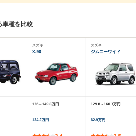
る車種を比較
スズキ
スズキ
0
X-90
ジムニーワイド
136～149.8万円
129.8～160.3万円
134.2万円
62.9万円
3.4
3.5