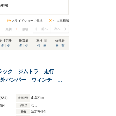
---
新車時)
---
スライドショーで見る
中古車相場
1
前へ
次へ
最初
最後
走行距離
排気量
車検
修復歴
多
少
多
少
付
無
無
有
ートラック ジムトラ 走行
社外バンパー ウィンチ 社
イール MTタイヤ 社外灯
4.4
(S57)
万km
走行距離
備付
なし
修復歴
法定整備付
整備