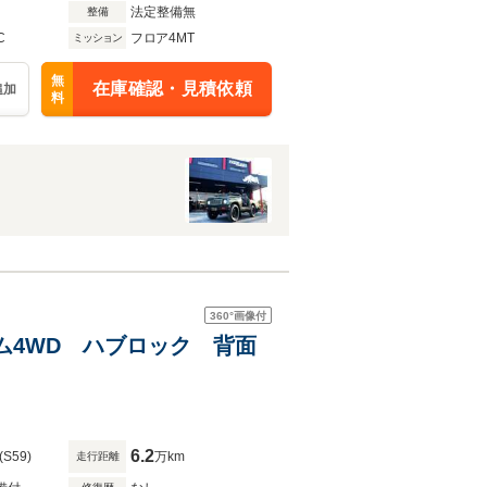
法定整備無
整備
C
フロア4MT
ミッション
無
在庫確認・見積依頼
追加
料
360°
画像付
トタイム4WD ハブロック 背面
6.2
(S59)
万km
走行距離