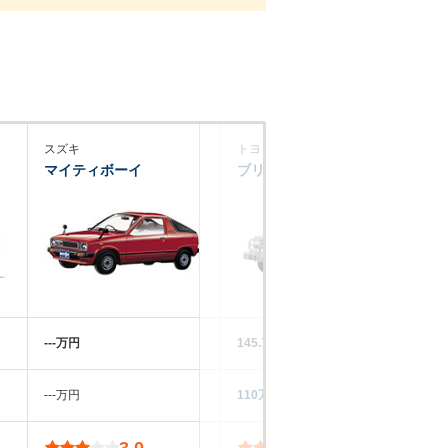
スズキ
トヨタ
ス
マイティボーイ
ブリザード
キ
‐‐‐万円
145.7～214.9万円
‐‐
‐‐‐万円
110万円
‐‐
3.0
3.6