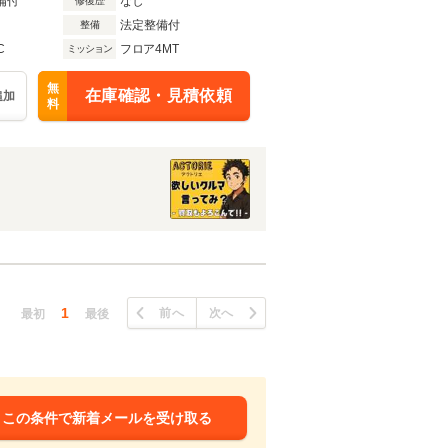
備付
なし
修復歴
法定整備付
整備
C
フロア4MT
ミッション
無
在庫確認・見積依頼
追加
料
1
前へ
次へ
最初
最後
この条件で新着メールを受け取る