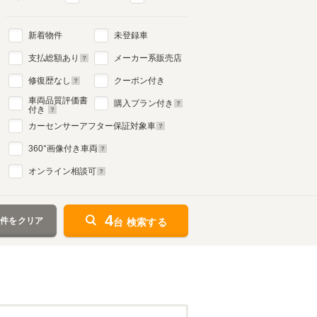
新着物件
未登録車
支払総額あり
メーカー系販売店
修復歴なし
クーポン付き
車両品質評価書
購入プラン付き
付き
カーセンサーアフター保証対象車
360
°画像付き車両
オンライン相談可
4
条件をクリア
台 検索する