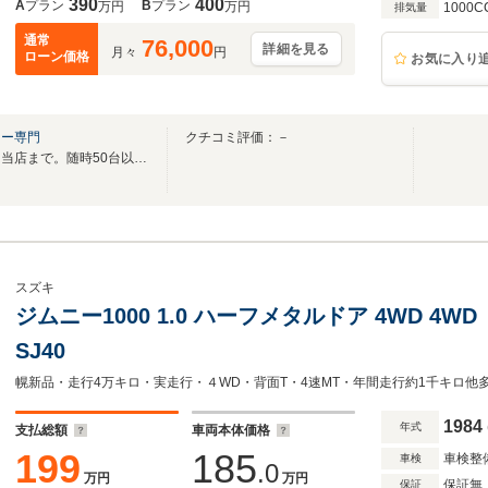
390
400
A
プラン
B
プラン
万円
万円
1000C
排気量
通常
76,000
詳細を見る
月々
円
ローン価格
お気に入り
ニー専門
クチコミ評価：－
カスタムジムニーお探しの方は当店まで。随時50台以上屋内展示しております！
スズキ
ジムニー1000 1.0 ハーフメタルドア 4WD 
SJ40
1984
年式
支払総額
車両本体価格
199
185
車検整
車検
.0
万円
万円
保証無
保証