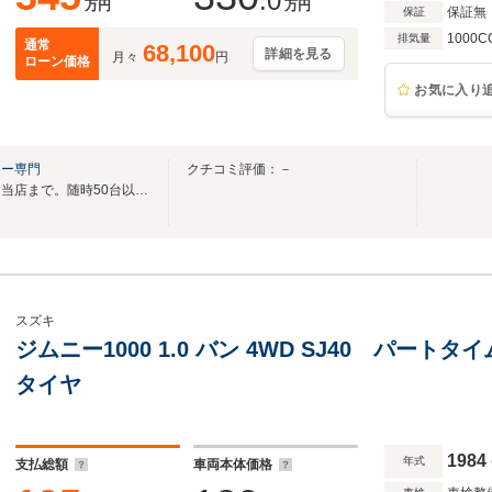
.0
万円
万円
保証無
保証
1000C
排気量
通常
68,100
詳細を見る
月々
円
ローン価格
お気に入り
ニー専門
クチコミ評価：－
カスタムジムニーお探しの方は当店まで。随時50台以上屋内展示しております！
スズキ
ジムニー1000 1.0 バン 4WD SJ40 パー
タイヤ
1984
年式
支払総額
車両本体価格