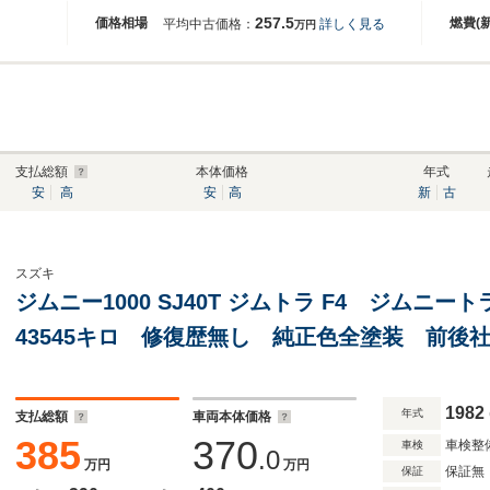
257.5
価格相場
燃費(
平均中古価格：
詳しく見る
万円
支払総額
本体価格
年式
安
高
安
高
新
古
スズキ
ジムニー1000 SJ40T ジムトラ F4 ジムニ
43545キロ 修復歴無し 純正色全塗装 前後
外クーラー RECAROシート 外シート 外ホ
火ガード 純正ハンドル
1982
年式
支払総額
車両本体価格
385
370
車検整
車検
.0
万円
万円
保証無
保証