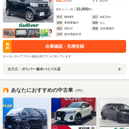
8
6
万円
万円
10,800
通常ローン
月々
円
年式
2015
年
走行
4.6
万km
車検
車検整備付
修復
なし
保証
保証付
整備
法定整備付
住所
栃木県栃木市
無
在庫確認・見積依頼
料
カーセンサーアフター保証がBプランに付いています
販売店：
ガリバー 栃木バイパス店
あなたにおすすめの中古車
［PR］