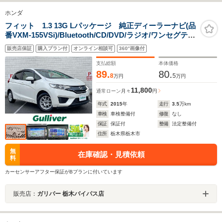
ホンダ
フィット 1.3 13G Lパッケージ 純正ディーラーナビ(品
番VXM-155VSi)/Bluetooth/CD/DVD/ラジオ/ワンセグテレ
ビ/バックカメラ/ETC/ドライブレコーダー/ドアバイザー/
販売店保証
購入プラン付
オンライン相談可
360°画像付
スマートキー/プッシュスタート/オートライト/社外アルミ
ホイール
支払総額
本体価格
89.
80.
8
5
万円
万円
11,800
通常ローン
月々
円
年式
2015
年
走行
3.5
万km
車検
車検整備付
修復
なし
保証
保証付
整備
法定整備付
住所
栃木県栃木市
無
在庫確認・見積依頼
料
カーセンサーアフター保証がBプランに付いています
販売店：
ガリバー 栃木バイパス店