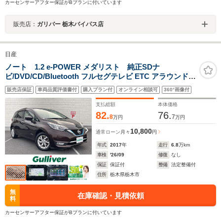
カーセンサーアフター保証がBプランに付いています
販売店：
ガリバー 栃木バイパス店
日産
ノート 1.2 e-POWER メダリスト 純正SDナ
ビ/DVD/CD/Bluetooth フルセグテレビ ETC アラウンドビ
ューモニター クリアナンスソナー レーダークルーズコン
販売店保証
車両品質評価書付
購入プラン付
オンライン相談可
360°画像付
トロール インテリジェントルームミラー エマージェンシ
ーブレーキ
支払総額
本体価格
82.
76.
8
7
万円
万円
10,800
通常ローン
月々
円
年式
2017
年
走行
6.8
万km
車検
'26/09
修復
なし
保証
保証付
整備
法定整備付
住所
栃木県栃木市
無
在庫確認・見積依頼
料
カーセンサーアフター保証がBプランに付いています