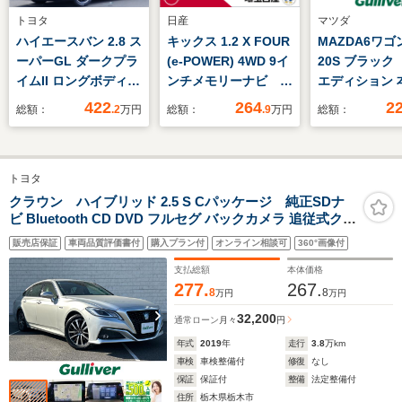
トヨタ
日産
マツダ
ハイエースバン 2.8 ス
キックス 1.2 X FOUR
MAZDA6ワゴン
ーパーGL ダークプラ
(e-POWER) 4WD 9イ
20S ブラック
イムII ロングボディ
ンチメモリーナビ
エディション 
ディーゼルターボ デ
TV DVD・CD再生機
ート8インチデ
422
264
2
総額：
.2
万円
総額：
.9
万円
総額：
ジタルインナーミラ
能 全方位カメラ 前
レイナビ T
ー パノラミックビュ
後ドライブレコーダ
ドライブレコ
ーモニター インテリ
ー プロパイロット
バックカメラ
トヨタ
ジェントクリアランス
ETC2.0 LEDヘッド
シートヒータ
ソナー モデリスタフ
ライト フォグラン
ーシート メ
クラウン ハイブリッド 2.5 S Cパッケージ 純正SDナ
ビ Bluetooth CD DVD フルセグ バックカメラ 追従式クル
ルエアロ オーバーフ
プ インテリジェント
ート BSM 
ーズコントロール レザーシート パワーシート シートヒー
ェンダー 純正7イン
ルームミラー シンク
ロアマット 純
販売店保証
車両品質評価書付
購入プラン付
オンライン相談可
360°画像付
ター シートクーラー ドライブレコーダー ETC 衝突被害
チナビ LEDテールラ
ロウェザー
インチAW
軽減システム コーナーセンサー
支払総額
本体価格
ンプ NEO
277.
267.
8
8
万円
万円
SFIDA18インチAW
ヨコハマタイヤ
32,200
通常ローン
月々
円
年式
2019
年
走行
3.8
万km
車検
車検整備付
修復
なし
保証
保証付
整備
法定整備付
住所
栃木県栃木市