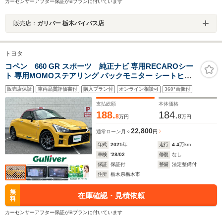
カーセンサーアフター保証がBプランに付いています
販売店：
ガリバー 栃木バイパス店
トヨタ
コペン 660 GR スポーツ 純正ナビ 専用RECAROシー
ト 専用MOMOステアリング バックモニター シートヒー
ター ETC フルセグTV Bluetoothオーディオ ドライブレ
販売店保証
車両品質評価書付
購入プラン付
オンライン相談可
360°画像付
コーダー ステアリングスイッチ スマートキー BBS製16
インチAW
支払総額
本体価格
188.
184.
8
8
万円
万円
22,800
通常ローン
月々
円
年式
2021
年
走行
4.4
万km
車検
'28/02
修復
なし
保証
保証付
整備
法定整備付
住所
栃木県栃木市
無
在庫確認・見積依頼
料
カーセンサーアフター保証がBプランに付いています