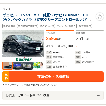
ホンダ
ヴェゼル 1.5 e:HEV X 純正SDナビ Bluetooth CD
DVD バックカメラ 追従式クルーズコントロール パドル
シフト ETC 純正16インチアルミ 衝突軽減システム コー
販売店保証
車両品質評価書付
購入プラン付
オンライン相談可
360°画像付
ナーセンサー オートライト レーンキープアシスト
支払総額
本体価格
259.
251.
8
5
万円
万円
30,100
通常ローン
月々
円
年式
2023
年
走行
3.5
万km
車検
車検整備付
修復
なし
保証
保証付
整備
法定整備付
住所
栃木県栃木市
無
在庫確認・見積依頼
料
カーセンサーアフター保証がBプランに付いています
販売店：
ガリバー 栃木バイパス店