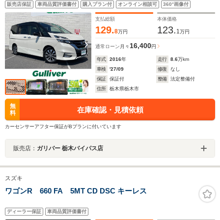
モニター ビルトインETC 両側パワースライドドア プロパ
販売店保証
車両品質評価書付
購入プラン付
オンライン相談可
360°画像付
イロット エマージェンシーブレーキ 電動サイドブレーキ
リアロールシェード リアシートバックテーブル
支払総額
本体価格
129.
123.
8
1
万円
万円
16,400
通常ローン
月々
円
年式
2016
年
走行
8.6
万km
車検
'27/09
修復
なし
保証
保証付
整備
法定整備付
住所
栃木県栃木市
無
在庫確認・見積依頼
料
カーセンサーアフター保証がBプランに付いています
販売店：
ガリバー 栃木バイパス店
スズキ
ワゴンR 660 FA 5MT CD DSC キーレス
ディーラー保証
車両品質評価書付