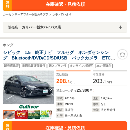
無
在庫確認・見積依頼
料
カーセンサーアフター保証がBプランに付いています
販売店：
ガリバー 栃木バイパス店
ホンダ
シビック 1.5 純正ナビ フルセグ ホンダセンシン
グ Bluetooth/DVD/CD/SD/USB バックカメラ ETC
衝突軽減 誤発進抑制機能 車線維持支援システム 標
販売店保証
車両品質評価書付
購入プラン付
オンライン相談可
360°画像付
識認識機能 アダプティブ・クルコン
支払総額
本体価格
208.
203.
8
1
万円
万円
25,300
通常ローン
月々
円
年式
2019
年
走行
4.0
万km
車検
'26/09
修復
なし
保証
保証付
整備
法定整備付
住所
栃木県栃木市
無
在庫確認・見積依頼
料