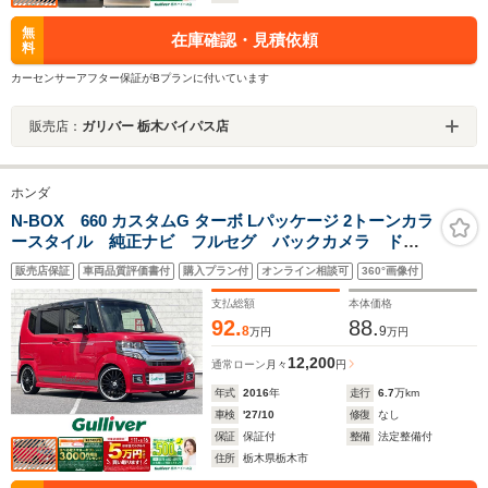
無
在庫確認・見積依頼
料
カーセンサーアフター保証がBプランに付いています
販売店：
ガリバー 栃木バイパス店
ホンダ
N-BOX 660 カスタムG ターボ Lパッケージ 2トーンカラ
ースタイル 純正ナビ フルセグ バックカメラ ドラ
イブレコーダー ETC 安心パッケージ・シティブレー
販売店保証
車両品質評価書付
購入プラン付
オンライン相談可
360°画像付
キアクティブシステム・ビークルスタビリティアシス
ト クルーズコントロール 両側パワースライドドア
支払総額
本体価格
HIDヘッドライト
92.
88.
8
9
万円
万円
12,200
通常ローン
月々
円
年式
2016
年
走行
6.7
万km
車検
'27/10
修復
なし
保証
保証付
整備
法定整備付
住所
栃木県栃木市