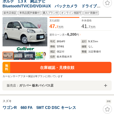
ポルテ 1.3 X 純正ナビ
Bluetooth/TV/CD/DVD/AUX バックカメラ ドライブレ
コーダー ETC 横滑り防止装置 アイドリングストッ
販売店保証
車両品質評価書付
購入プラン付
オンライン相談可
360°画像付
プ ドアバイザー 片側パワスラ オートライト HIDヘ
ッドライド 純正フロアマット
支払総額
本体価格
47.
41.
7
7
万円
万円
6,200
通常ローン
月々
円
年式
2014
年
走行
5.3
万km
車検
'27/01
修復
なし
保証
保証付
整備
法定整備付
住所
栃木県栃木市
無
在庫確認・見積依頼
料
カーセンサーアフター保証がBプランに付いています
販売店：
ガリバー 栃木バイパス店
スズキ
PR
ワゴンR 660 FA 5MT CD DSC キーレス