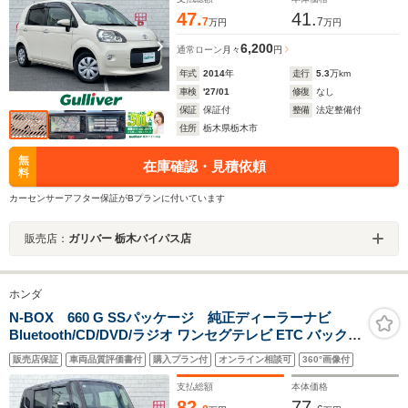
47.
41.
7
7
万円
万円
6,200
通常ローン
月々
円
年式
2014
年
走行
5.3
万km
車検
'27/01
修復
なし
保証
保証付
整備
法定整備付
住所
栃木県栃木市
無
在庫確認・見積依頼
料
カーセンサーアフター保証がBプランに付いています
販売店：
ガリバー 栃木バイパス店
ホンダ
N-BOX 660 G SSパッケージ 純正ディーラーナビ
Bluetooth/CD/DVD/ラジオ ワンセグテレビ ETC バックカ
メラ 純正フロアマット 両側パワースライドドア 純正アル
販売店保証
車両品質評価書付
購入プラン付
オンライン相談可
360°画像付
ミホイール スマートキー スペアキー プッシュスタート
ドアバイザー
支払総額
本体価格
82.
77.