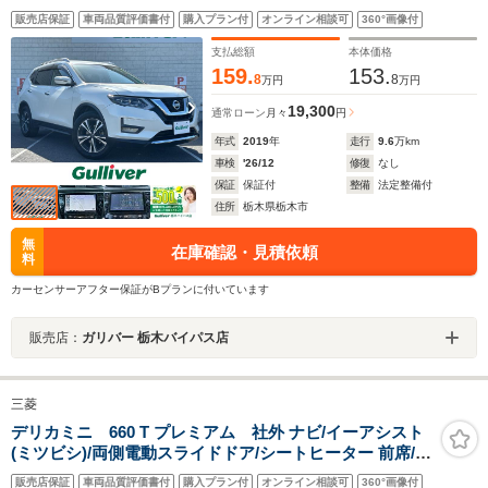
ニター 追従式クルーズコントロール デジタルインナーミ
販売店保証
車両品質評価書付
購入プラン付
オンライン相談可
360°画像付
ラー レザーシート 純正ドライブレコーダー 電動バックド
ア 衝突軽減
支払総額
本体価格
159.
153.
8
8
万円
万円
19,300
通常ローン
月々
円
年式
2019
年
走行
9.6
万km
車検
'26/12
修復
なし
保証
保証付
整備
法定整備付
住所
栃木県栃木市
無
在庫確認・見積依頼
料
カーセンサーアフター保証がBプランに付いています
販売店：
ガリバー 栃木バイパス店
三菱
デリカミニ 660 T プレミアム 社外 ナビ/イーアシスト
(ミツビシ)/両側電動スライドドア/シートヒーター 前席/全
方位モニター/車線逸脱防止支援システム/ヘッドランプ
販売店保証
車両品質評価書付
購入プラン付
オンライン相談可
360°画像付