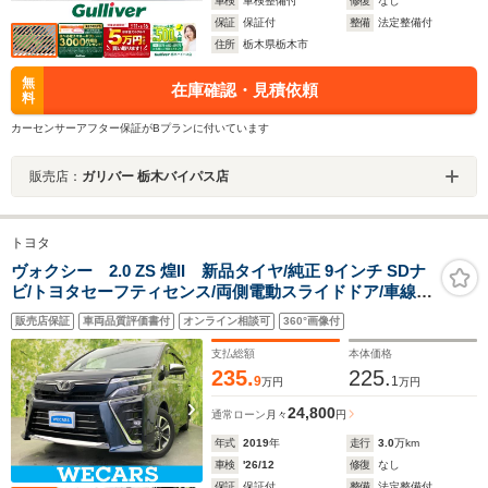
車検
車検整備付
修復
なし
保証
保証付
整備
法定整備付
住所
栃木県栃木市
無
在庫確認・見積依頼
料
カーセンサーアフター保証がBプランに付いています
販売店：
ガリバー 栃木バイパス店
トヨタ
ヴォクシー 2.0 ZS 煌II 新品タイヤ/純正 9インチ SDナ
ビ/トヨタセーフティセンス/両側電動スライドドア/車線逸
脱防止支援システム/ドライブレコーダー 社外/ヘッドラン
販売店保証
車両品質評価書付
オンライン相談可
360°画像付
プ LED/USBジャック
支払総額
本体価格
235.
225.
9
1
万円
万円
24,800
通常ローン
月々
円
年式
2019
年
走行
3.0
万km
車検
'26/12
修復
なし
保証
保証付
整備
法定整備付