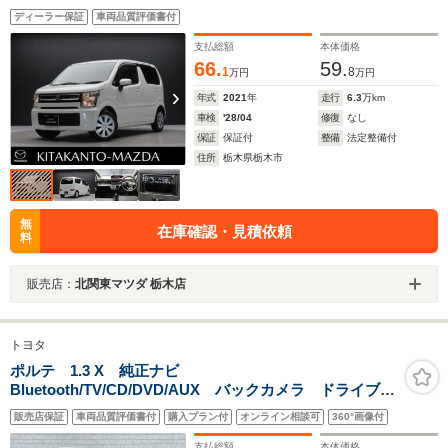
ディーラー保証
車両品質評価書付
支払総額
本体価格
66.
59.
1
8
万円
万円
年式
2021
年
走行
6.3
万km
車検
'28/04
修復
なし
保証
保証付
整備
法定整備付
住所
栃木県栃木市
無
在庫確認・見積依頼
料
販売店：
北関東マツダ 栃木店
トヨタ
ポルテ 1.3 X 純正ナビ
Bluetooth/TV/CD/DVD/AUX バックカメラ ドライブレ
コーダー ETC 横滑り防止装置 アイドリングストッ
販売店保証
車両品質評価書付
購入プラン付
オンライン相談可
360°画像付
プ ドアバイザー 片側パワスラ オートライト HIDヘ
ッドライド 純正フロアマット
支払総額
本体価格