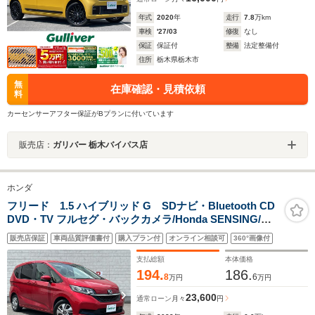
年式
2020
年
走行
7.8
万km
車検
'27/03
修復
なし
保証
保証付
整備
法定整備付
住所
栃木県栃木市
無
在庫確認・見積依頼
料
カーセンサーアフター保証がBプランに付いています
販売店：
ガリバー 栃木バイパス店
ホンダ
フリード 1.5 ハイブリッド G SDナビ・Bluetooth CD
DVD・TV フルセグ・バックカメラ/Honda SENSING/両
側パワースライドドア/ETC/スペアキー1本(スマートキー)
販売店保証
車両品質評価書付
購入プラン付
オンライン相談可
360°画像付
追従式クルーズコントロール/純正フロアマット/コーナー
センサー/LEDヘッドライト
支払総額
本体価格
194.
186.
8
6
万円
万円
23,600
通常ローン
月々
円