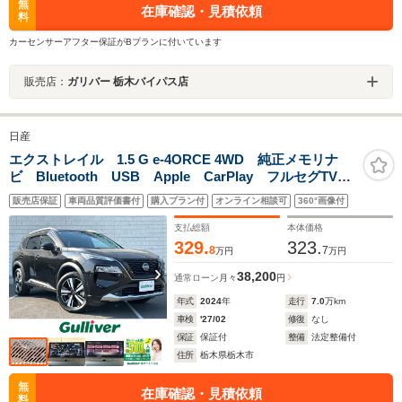
無
在庫確認・見積依頼
料
カーセンサーアフター保証がBプランに付いています
販売店：
ガリバー 栃木バイパス店
日産
エクストレイル 1.5 G e-4ORCE 4WD 純正メモリナ
ビ Bluetooth USB Apple CarPlay フルセグTV
アラウンドビューモニター インテリジェントルームミ
販売店保証
車両品質評価書付
購入プラン付
オンライン相談可
360°画像付
ラー プロパイロット ルーフレール パワーバックド
ア 前後ドライブレコーダー ETC2.0
支払総額
本体価格
329.
323.
8
7
万円
万円
38,200
通常ローン
月々
円
年式
2024
年
走行
7.0
万km
車検
'27/02
修復
なし
保証
保証付
整備
法定整備付
住所
栃木県栃木市
無
在庫確認・見積依頼
料