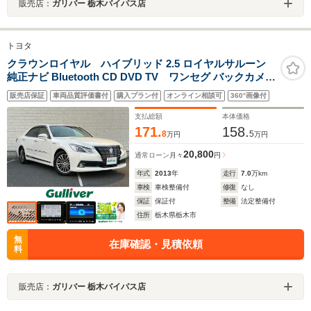
販売店：
ガリバー 栃木バイパス店
トヨタ
クラウンロイヤル ハイブリッド 2.5 ロイヤルサルーン
純正ナビ Bluetooth CD DVD TV ワンセグ バックカメラ
クルーズコントロール 電動ガラスサンルーフ レザーシー
販売店保証
車両品質評価書付
購入プラン付
オンライン相談可
360°画像付
ト パワーシート シートヒーター シートクーラー ドライ
ブレコーダー ETC HIDヘッドライト
支払総額
本体価格
171.
158.
8
5
万円
万円
20,800
通常ローン
月々
円
年式
2013
年
走行
7.0
万km
車検
車検整備付
修復
なし
保証
保証付
整備
法定整備付
住所
栃木県栃木市
無
在庫確認・見積依頼
料
販売店：
ガリバー 栃木バイパス店