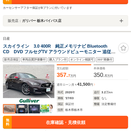
カーセンサーアフター保証がBプランに付いています
販売店：
ガリバー 栃木バイパス店
日産
スカイライン 3.0 400R 純正メモリナビ Bluetooth
CD DVD フルセグTV アラウンドビューモニター 追従式
クルーズコントロール レザーシート パワーシート シート
販売店保証
車両品質評価書付
購入プラン付
オンライン相談可
360°画像付
ヒーターETC2.0 パドルシフト 衝突被害軽減システム
支払総額
本体価格
357.
350.
7
6
万円
万円
41,500
通常ローン
月々
円
年式
2020
年
走行
3.2
万km
車検
'27/03
修復
なし
保証
保証付
整備
法定整備付
住所
栃木県栃木市
無
在庫確認・見積依頼
料