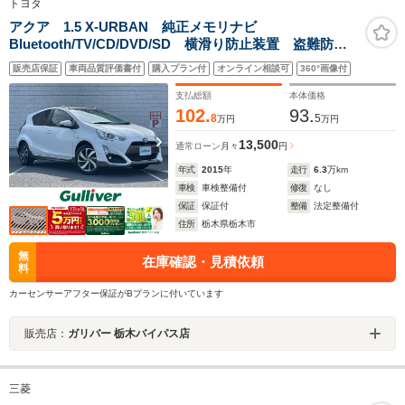
トヨタ
アクア 1.5 X-URBAN 純正メモリナビ
Bluetooth/TV/CD/DVD/SD 横滑り防止装置 盗難防止
装置 LEDヘッドライト フォグランプ ブラック合皮/
販売店保証
車両品質評価書付
購入プラン付
オンライン相談可
360°画像付
シルバーファブリックコンビシート アームレスト(運転
席) オートエアコン
支払総額
本体価格
102.
93.
8
5
万円
万円
13,500
通常ローン
月々
円
年式
2015
年
走行
6.3
万km
車検
車検整備付
修復
なし
保証
保証付
整備
法定整備付
住所
栃木県栃木市
無
在庫確認・見積依頼
料
カーセンサーアフター保証がBプランに付いています
販売店：
ガリバー 栃木バイパス店
三菱