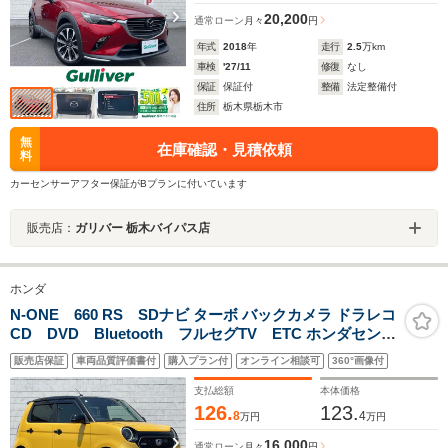
20,200
通常ローン
月々
円
年式
2018
年
走行
2.5
万km
車検
'27/11
修復
なし
保証
保証付
整備
法定整備付
住所
栃木県栃木市
無
在庫確認・見積依頼
料
カーセンサーアフター保証がBプランに付いています
販売店：
ガリバー 栃木バイパス店
ホンダ
N-ONE 660 RS SDナビ ターボ バックカメラ ドラレコ
CD DVD Bluetooth フルセグTV ETC ホンダセンシ
ング 衝突被害軽減システム レーンキープアシスト コーナ
販売店保証
車両品質評価書付
購入プラン付
オンライン相談可
360°画像付
ーセンサー アダプティブクルーズコントロール
支払総額
本体価格
126.
123.
8
4
万円
万円
16,000
通常ローン
月々
円