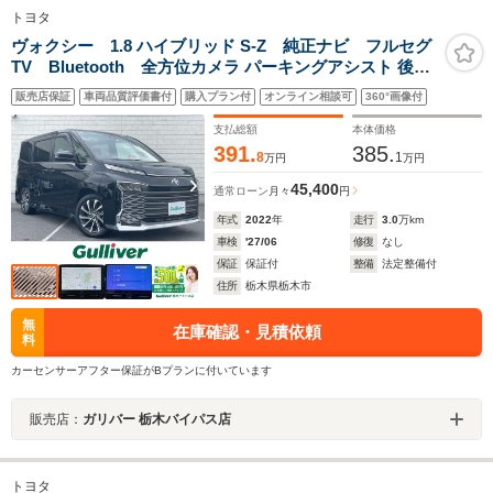
トヨタ
ヴォクシー 1.8 ハイブリッド S-Z 純正ナビ フルセグ
TV Bluetooth 全方位カメラ パーキングアシスト 後席
モニター ドラレコ 両側パワスラ ETC ハーフレザーシ
販売店保証
車両品質評価書付
購入プラン付
オンライン相談可
360°画像付
ート シートヒーター プレミアムサウンド8chスピーカ
ー&ダブルツィーターシステム
支払総額
本体価格
391.
385.
8
1
万円
万円
45,400
通常ローン
月々
円
年式
2022
年
走行
3.0
万km
車検
'27/06
修復
なし
保証
保証付
整備
法定整備付
住所
栃木県栃木市
無
在庫確認・見積依頼
料
カーセンサーアフター保証がBプランに付いています
販売店：
ガリバー 栃木バイパス店
トヨタ