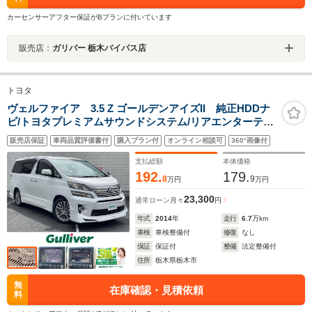
カーセンサーアフター保証がBプランに付いています
販売店：
ガリバー 栃木バイパス店
トヨタ
ヴェルファイア 3.5 Z ゴールデンアイズII 純正HDDナ
ビ/トヨタプレミアムサウンドシステム/リアエンターテイ
メントシステム(後席モニター)/ツインムーンルーフ/モデ
販売店保証
車両品質評価書付
購入プラン付
オンライン相談可
360°画像付
リスタ エアロ(フロント/リアスカート)/100V電源/ビルト
インETC
支払総額
本体価格
192.
179.
8
9
万円
万円
23,300
通常ローン
月々
円
年式
2014
年
走行
6.7
万km
車検
車検整備付
修復
なし
保証
保証付
整備
法定整備付
住所
栃木県栃木市
無
在庫確認・見積依頼
料