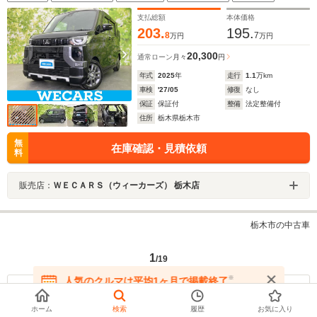
LED/Bluetooth接続/ETC
支払総額
本体価格
203.
195.
8
7
万円
万円
20,300
通常ローン
月々
円
年式
2025
年
走行
1.1
万km
車検
'27/05
修復
なし
保証
保証付
整備
法定整備付
住所
栃木県栃木市
無
在庫確認・見積依頼
料
販売店：
ＷＥＣＡＲＳ（ウィーカーズ） 栃木店
栃木市の中古車
1
/19
※
人気のクルマは平均1ヶ月で掲載終了
最初
前の30件
次の30件
最後
在庫が無くなる前にお問い合わせください
ホーム
検索
履歴
お気に入り
※人気のクルマは平均1ヶ月で掲載終了