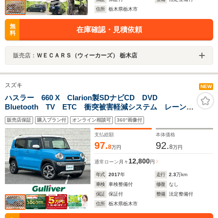
住所
栃木県栃木市
無
在庫確認・見積依頼
料
販売店：
ＷＥＣＡＲＳ（ウィーカーズ） 栃木店
スズキ
NEW
ハスラー 660 X Clarion製SDナビCD DVD
Bluetooth TV ETC 衝突被害軽減システム レーンキ
ープアシスト シートヒーター HIDオートライト 純正
販売店保証
購入プラン付
オンライン相談可
360°画像付
15インチアルミホイール プッシュスタート オートエ
アコン
支払総額
本体価格
97.
92.
8
8
万円
万円
12,800
通常ローン
月々
円
年式
2017
年
走行
2.3
万km
車検
車検整備付
修復
なし
保証
保証付
整備
法定整備付
住所
栃木県栃木市