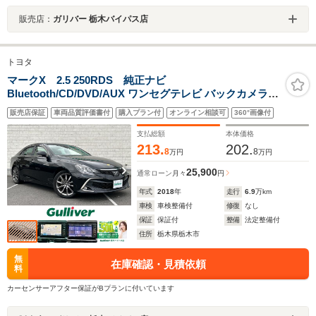
販売店：
ガリバー 栃木バイパス店
トヨタ
マークX 2.5 250RDS 純正ナビ
Bluetooth/CD/DVD/AUX ワンセグテレビ バックカメラ
追従型クルーズコントロール ETC ドラレコ シートヒータ
販売店保証
車両品質評価書付
購入プラン付
オンライン相談可
360°画像付
ー コーナーセンサー 衝突軽減 オートライト ハーフレザ
ーシート ドアバイザー
支払総額
本体価格
213.
202.
8
8
万円
万円
25,900
通常ローン
月々
円
年式
2018
年
走行
6.9
万km
車検
車検整備付
修復
なし
保証
保証付
整備
法定整備付
住所
栃木県栃木市
無
在庫確認・見積依頼
料
カーセンサーアフター保証がBプランに付いています