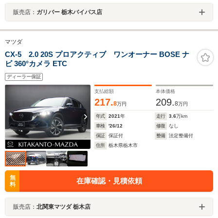
販売店：
ガリバー 栃木バイパス店
マツダ
CX-5 2.0 20S プロアクティブ ワンオーナー BOSE ナ
ビ 360°カメラ ETC
ディーラー保証
支払総額
本体価格
217.
209.
8
8
万円
万円
年式
2021
年
走行
3.6
万km
車検
'26/12
修復
なし
保証
保証付
整備
法定整備付
住所
栃木県栃木市
無
在庫確認・見積依頼
料
販売店：
北関東マツダ 栃木店