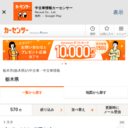
中古車情報カーセンサー
表示
Recruit Co., Ltd.
無料 － Google Play
履歴
お気に入り
メニュー
栃木市(栃木県)の中古車・中古車情報
栃木県
一覧から探す
地図から探す
更新時に
570
絞り込み
並べ替え
台
メール受信
トヨタ
PR