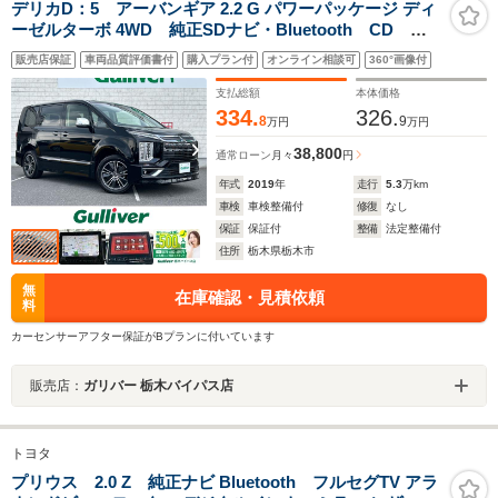
デリカD：5 アーバンギア 2.2 G パワーパッケージ ディ
ーゼルターボ 4WD 純正SDナビ・Bluetooth CD
DVD・フルセグTV・アラウンドビューモニター 両側パワ
販売店保証
車両品質評価書付
購入プラン付
オンライン相談可
360°画像付
ースライドドア パワーシート(運転席) シートヒーター パ
ワーバックドア パドルシフト 追従式クルコン
支払総額
本体価格
334.
326.
8
9
万円
万円
38,800
通常ローン
月々
円
年式
2019
年
走行
5.3
万km
車検
車検整備付
修復
なし
保証
保証付
整備
法定整備付
住所
栃木県栃木市
無
在庫確認・見積依頼
料
カーセンサーアフター保証がBプランに付いています
販売店：
ガリバー 栃木バイパス店
トヨタ
プリウス 2.0 Z 純正ナビ Bluetooth フルセグTV アラ