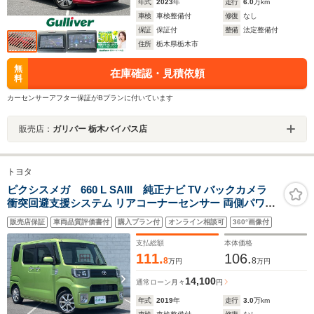
年式
2023
年
走行
6.0
万km
車検
車検整備付
修復
なし
保証
保証付
整備
法定整備付
住所
栃木県栃木市
無
在庫確認・見積依頼
料
カーセンサーアフター保証がBプランに付いています
販売店：
ガリバー 栃木バイパス店
トヨタ
ピクシスメガ 660 L SAIII 純正ナビ TV バックカメラ
衝突回避支援システム リアコーナーセンサー 両側パワー
スラ LEDオートヘッドライト LEDオートマチックハイビ
販売店保証
車両品質評価書付
購入プラン付
オンライン相談可
360°画像付
ーム LEDフォグランプ アイドリングストップ 横滑り防止
装置 ドアバイザー
支払総額
本体価格
111.
106.
8
8
万円
万円
14,100
通常ローン
月々
円
年式
2019
年
走行
3.0
万km