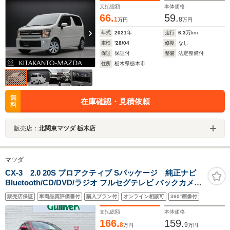
支払総額
本体価格
66.
59.
1
8
万円
万円
年式
2021
年
走行
6.3
万km
車検
'28/04
修復
なし
保証
保証付
整備
法定整備付
住所
栃木県栃木市
無
在庫確認・見積依頼
料
販売店：
北関東マツダ 栃木店
マツダ
CX-3 2.0 20S プロアクティブ Sパッケージ 純正ナビ
Bluetooth/CD/DVD/ラジオ フルセグテレビ バックカメラ
ETC 禁煙車 アイドリングストップ ウインカーミラー 追
販売店保証
車両品質評価書付
購入プラン付
オンライン相談可
360°画像付
従式クルーズコントロール ハーフレザーシート シートヒ
ーター ドアバイザー
支払総額
本体価格
166.
159.
8
9
万円
万円