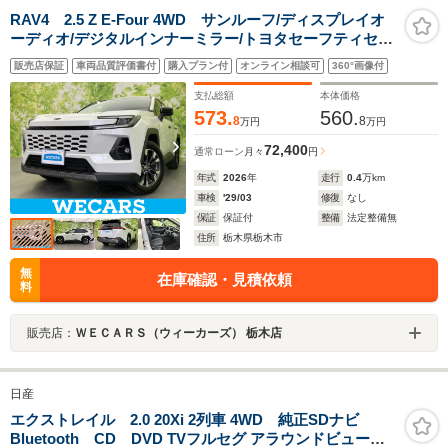
RAV4 2.5 Z E-Four 4WD サンルーフ/ディスプレイオ
ーディオ/デジタルインナーミラー/トヨタセーフティセン
ス/シートヒーター/全方位モニター/車線逸脱防止支援シス
販売店保証
車両品質評価書付
購入プラン付
オンライン相談可
360°画像付
テム/シート 合皮/パーキングアシスト 自動操舵
支払総額
本体価格
573.
560.
8
8
万円
万円
72,400
通常ローン
月々
円
年式
2026
年
走行
0.4
万km
車検
'29/03
修復
なし
保証
保証付
整備
法定整備無
住所
栃木県栃木市
無
在庫確認・見積依頼
料
販売店：
ＷＥＣＡＲＳ（ウィーカーズ） 栃木店
日産
エクストレイル 2.0 20Xi 2列車 4WD 純正SDナビ
Bluetooth CD DVD TVフルセグ アラウンドビューモ