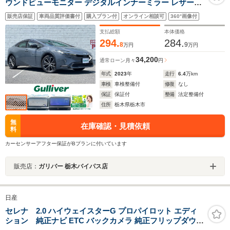
ウンドビューモニター デジタルインナーミラー レザーシ
ート シートヒーター シートクーラー 運転席パワーシート
販売店保証
車両品質評価書付
購入プラン付
オンライン相談可
360°画像付
追従式クルーズコントロール 電動バックドア ETC2.0
支払総額
本体価格
294.
284.
8
9
万円
万円
34,200
通常ローン
月々
円
年式
2023
年
走行
6.4
万km
車検
車検整備付
修復
なし
保証
保証付
整備
法定整備付
住所
栃木県栃木市
無
在庫確認・見積依頼
料
カーセンサーアフター保証がBプランに付いています
販売店：
ガリバー 栃木バイパス店
日産
セレナ 2.0 ハイウェイスターG プロパイロット エディ
ション 純正ナビ ETC バックカメラ 純正フリップダウン