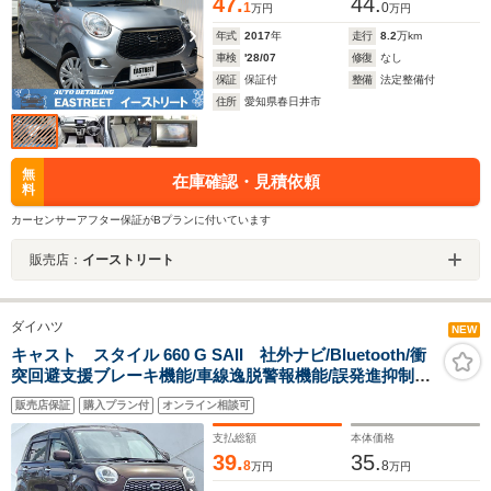
47.
44.
1
0
万円
万円
年式
2017
年
走行
8.2
万km
車検
'28/07
修復
なし
保証
保証付
整備
法定整備付
住所
愛知県春日井市
無
在庫確認・見積依頼
料
カーセンサーアフター保証がBプランに付いています
販売店：
イーストリート
ダイハツ
NEW
キャスト スタイル 660 G SAII 社外ナビ/Bluetooth/衝
突回避支援ブレーキ機能/車線逸脱警報機能/誤発進抑制制
御機能/先行車発進通知機能/バックカメラ/ドライブレコー
販売店保証
購入プラン付
オンライン相談可
ダー/ETC/横滑り防止装置/アイドリングストップ
支払総額
本体価格
39.
35.
8
8
万円
万円