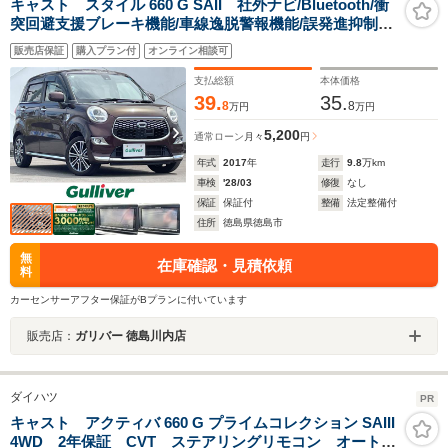
キャスト スタイル 660 G SAII 社外ナビ/Bluetooth/衝
突回避支援ブレーキ機能/車線逸脱警報機能/誤発進抑制制
御機能/先行車発進通知機能/バックカメラ/ドライブレコー
販売店保証
購入プラン付
オンライン相談可
ダー/ETC/横滑り防止装置/アイドリングストップ
支払総額
本体価格
39.
35.
8
8
万円
万円
5,200
通常ローン
月々
円
年式
2017
年
走行
9.8
万km
車検
'28/03
修復
なし
保証
保証付
整備
法定整備付
住所
徳島県徳島市
無
在庫確認・見積依頼
料
カーセンサーアフター保証がBプランに付いています
販売店：
ガリバー 徳島川内店
ダイハツ
PR
キャスト アクティバ 660 G プライムコレクション SAIII
4WD 2年保証 CVT ステアリングリモコン オートエ