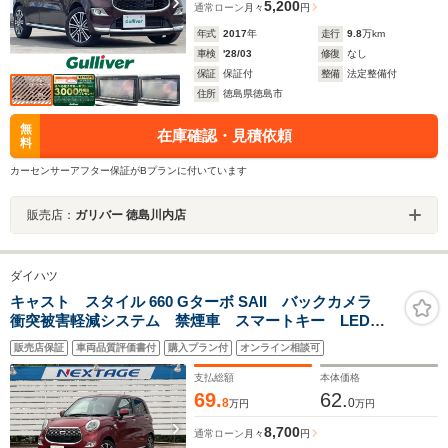
5,200
通常ローン
月々
円
年式
2017
年
走行
9.8
万km
車検
'28/03
修復
なし
保証
保証付
整備
法定整備付
住所
徳島県徳島市
無
在庫確認・見積依頼
料
カーセンサーアフター保証がBプランに付いています
販売店：
ガリバー 徳島川内店
ダイハツ
キャスト スタイル 660 Gターボ SAII バックカメラ
衝突被害軽減システム 禁煙車 スマートキー LEDヘ
ッド ETC 純正15インチアルミ オートライト オー
販売店保証
車両品質評価書付
購入プラン付
オンライン相談可
トエアコン Bluetooth CD DVD再生 フルセグ
LEDフォグ
支払総額
本体価格
69.
62.
8
0
万円
万円
8,700
通常ローン
月々
円