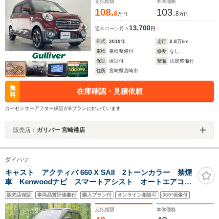
イッチ 純正LEDヘッドライト 純正15インチAW
支払総額
本体価格
108.
103.
8
8
万円
万円
13,700
通常ローン
月々
円
年式
2019
年
走行
2.8
万km
車検
車検整備付
修復
なし
保証
保証付
整備
法定整備付
住所
宮崎県宮崎市
無
在庫確認・見積依頼
料
カーセンサーアフター保証がBプランに付いています
販売店：
ガリバー 宮崎港店
ダイハツ
キャスト アクティバ 660 X SAII 2トーンカラー 禁煙
車 Kenwoodナビ スマートアシスト オートエアコ
ン オートライト ドライブレコーダー ETC アイド
販売店保証
車両品質評価書付
購入プラン付
オンライン相談可
360°画像付
リングストップ スマートキー 純正15インチアルミホ
イール
支払総額
本体価格