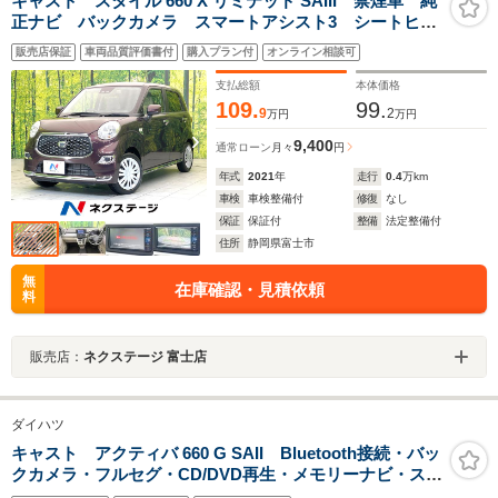
キャスト スタイル 660 X リミテッド SAIII 禁煙車 純
正ナビ バックカメラ スマートアシスト3 シートヒー
ター Bluetooth ドラレコ スマートキー オートエア
販売店保証
車両品質評価書付
購入プラン付
オンライン相談可
コン オートライト アイドリングストップ 電動格納
ミラー シートリフター
支払総額
本体価格
109.
99.
9
2
万円
万円
9,400
通常ローン
月々
円
年式
2021
年
走行
0.4
万km
車検
車検整備付
修復
なし
保証
保証付
整備
法定整備付
住所
静岡県富士市
無
在庫確認・見積依頼
料
販売店：
ネクステージ 富士店
ダイハツ
キャスト アクティバ 660 G SAII Bluetooth接続・バッ
クカメラ・フルセグ・CD/DVD再生・メモリーナビ・スマ
ートキー・プッシュスタート・オートA/C・LEDヘッドラ