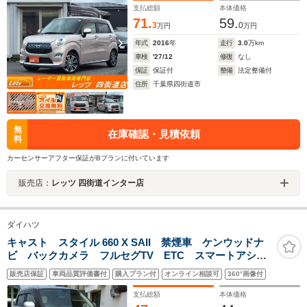
ライト・パワステ・パワーウィンドウ
支払総額
本体価格
71.
59.
3
0
万円
万円
年式
2016
年
走行
3.0
万km
車検
'27/12
修復
なし
保証
保証付
整備
法定整備付
住所
千葉県四街道市
無
在庫確認・見積依頼
料
カーセンサーアフター保証がBプランに付いています
販売店：
レッツ 四街道インター店
ダイハツ
キャスト スタイル 660 X SAII 禁煙車 ケンウッドナ
ビ バックカメラ フルセグTV ETC スマートアシス
トII アイドリングストップ フロアマット サイドバイ
販売店保証
車両品質評価書付
購入プラン付
オンライン相談可
360°画像付
ザー プッシュスタート Bluetoothオーディオ
支払総額
本体価格