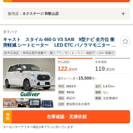
販売店：
ネクステージ 和歌山店
ダイハツ
キャスト スタイル 660 G VS SAIII 9型ナビ 全方位 衝
突軽減 シートヒーター LED ETC パノラマモニター オ
ートハイビーム アイドリングストップ ドライブレコーダ
販売店保証
車両品質評価書付
購入プラン付
オンライン相談可
360°画像付
ー USB接続 純正フロアマット 純正アルミホイール
アクセサリーソケット
支払総額
本体価格
122.
119.
8
6
万円
万円
15,500
通常ローン
月々
円
年式
2021
年
走行
1.4
万km
車検
'26/11
修復
なし
保証
保証付
整備
法定整備付
住所
愛知県北名古屋市
無
在庫確認・見積依頼
料
カーセンサーアフター保証がBプランに付いています