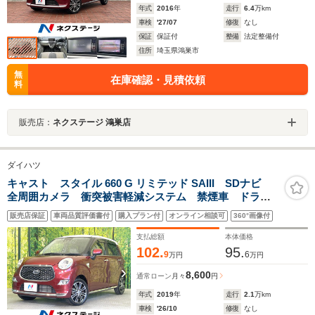
年式
2016
年
走行
6.4
万km
車検
'27/07
修復
なし
保証
保証付
整備
法定整備付
住所
埼玉県鴻巣市
無
在庫確認・見積依頼
料
販売店：
ネクステージ 鴻巣店
ダイハツ
キャスト スタイル 660 G リミテッド SAIII SDナビ
全周囲カメラ 衝突被害軽減システム 禁煙車 ドラレ
コ LEDヘッド ETC 純正15インチアルミ オートハ
販売店保証
車両品質評価書付
購入プラン付
オンライン相談可
360°画像付
イビーム 車線逸脱警報 オートライト オートエアコ
ン Bluetooth CD
支払総額
本体価格
102.
95.
9
6
万円
万円
8,600
通常ローン
月々
円
年式
2019
年
走行
2.1
万km
車検
'26/10
修復
なし