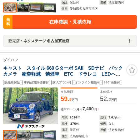
保証
保証付
整備
法定整備付
住所
愛知県名古屋市港区
無
在庫確認・見積依頼
料
販売店：
ネクステージ 名古屋茶屋店
ダイハツ
キャスト スタイル 660 Gターボ SAII SDナビ バック
カメラ 衝突軽減 禁煙車 ETC ドラレコ LEDヘッ
ド スマートキー 2トーン オートライト/エアコン 純
販売店保証
車両品質評価書付
購入プラン付
オンライン相談可
360°画像付
正15インチAW 車線逸脱警報 Bluetooth フルセグ
CD再生
支払総額
本体価格
59.
52.
9
2
万円
万円
7,400
通常ローン
月々
円
年式
2016
年
走行
9.6
万km
車検
'27/04
修復
なし
保証
保証付
整備
法定整備付
住所
広島県福山市