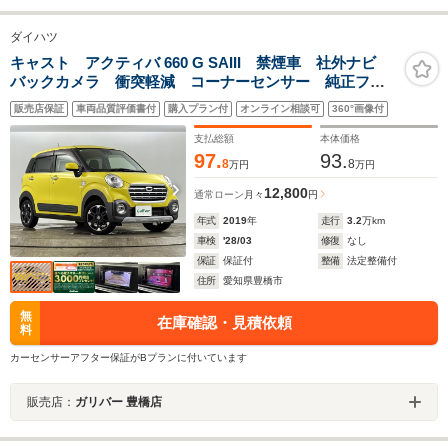
ダイハツ
キャスト アクティバ 660 G SAIII 禁煙車 社外ナビ
バックカメラ 衝突軽減 コーナーセンサー 純正フロ
アマット 純正アルミホイール LEDライト フォグラ
販売店保証
車両品質評価書付
購入プラン付
オンライン相談可
360°画像付
ンプ オートマチックハイビーム アイドリングストッ
プ サンバイザー スペアキー
支払総額
本体価格
97.
93.
8
8
万円
万円
12,800
通常ローン
月々
円
年式
2019
年
走行
3.2
万km
車検
'28/03
修復
なし
保証
保証付
整備
法定整備付
住所
愛知県豊橋市
無
在庫確認・見積依頼
料
カーセンサーアフター保証がBプランに付いています
販売店：
ガリバー 豊橋店