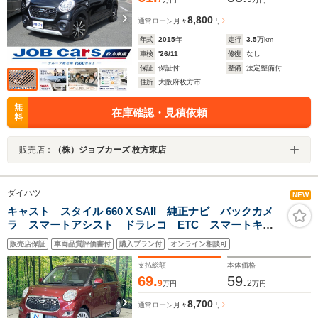
8,800
通常ローン
月々
円
年式
2015
年
走行
3.5
万km
車検
'26/11
修復
なし
保証
保証付
整備
法定整備付
住所
大阪府枚方市
無
在庫確認・見積依頼
料
販売店：
（株）ジョブカーズ 枚方東店
ダイハツ
NEW
キャスト スタイル 660 X SAII 純正ナビ バックカメ
ラ スマートアシスト ドラレコ ETC スマートキ
ー Bluetooth アイドリングストップ オートライト
販売店保証
車両品質評価書付
購入プラン付
オンライン相談可
オートエアコン 禁煙車 ワンオーナー
支払総額
本体価格
69.
59.
9
2
万円
万円
8,700
通常ローン
月々
円