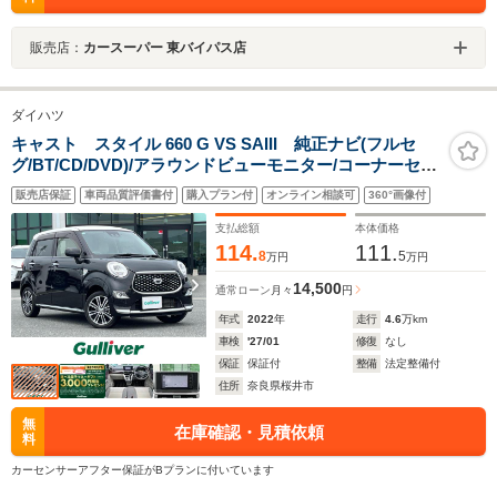
販売店：
カースーパー 東バイパス店
ダイハツ
キャスト スタイル 660 G VS SAIII 純正ナビ(フルセ
グ/BT/CD/DVD)/アラウンドビューモニター/コーナーセン
サー/衝突軽減/レーンキープ/シートヒーター/LEDヘッド
販売店保証
車両品質評価書付
購入プラン付
オンライン相談可
360°画像付
ライト/ステアリングスイッチ/オートライト/ETC/ドラレ
コ
支払総額
本体価格
114.
111.
8
5
万円
万円
14,500
通常ローン
月々
円
年式
2022
年
走行
4.6
万km
車検
'27/01
修復
なし
保証
保証付
整備
法定整備付
住所
奈良県桜井市
無
在庫確認・見積依頼
料
カーセンサーアフター保証がBプランに付いています