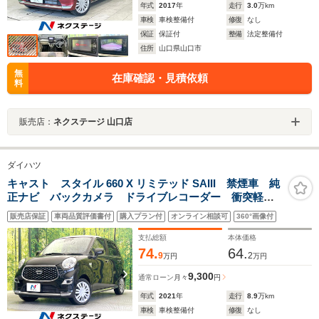
年式
2017
年
走行
3.0
万km
車検
車検整備付
修復
なし
保証
保証付
整備
法定整備付
住所
山口県山口市
無
在庫確認・見積依頼
料
販売店：
ネクステージ 山口店
ダイハツ
キャスト スタイル 660 X リミテッド SAIII 禁煙車 純
正ナビ バックカメラ ドライブレコーダー 衝突軽
減 シートヒーター オートエアコン アイドリングス
販売店保証
車両品質評価書付
購入プラン付
オンライン相談可
360°画像付
トップ プッシュスタート
支払総額
本体価格
74.
64.
9
2
万円
万円
9,300
通常ローン
月々
円
年式
2021
年
走行
8.9
万km
車検
車検整備付
修復
なし