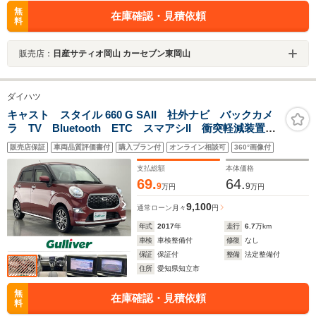
無
在庫確認・見積依頼
料
販売店：
日産サティオ岡山 カーセブン東岡山
ダイハツ
キャスト スタイル 660 G SAII 社外ナビ バックカメ
ラ TV Bluetooth ETC スマアシII 衝突軽減装置
LEDオートライト フォグランプ アイドリングストッ
販売店保証
車両品質評価書付
購入プラン付
オンライン相談可
360°画像付
プ フロアマット ドアバイザー 純正アルミ 電格ミ
ラー 禁煙車
支払総額
本体価格
69.
64.
9
9
万円
万円
9,100
通常ローン
月々
円
年式
2017
年
走行
6.7
万km
車検
車検整備付
修復
なし
保証
保証付
整備
法定整備付
住所
愛知県知立市
無
在庫確認・見積依頼
料