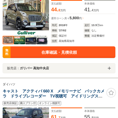
ット
支払総額
本体価格
44.
41.
8
4
万円
万円
5,800
通常ローン
月々
円
年式
2018
年
走行
13.9
万km
車検
'27/02
修復
なし
保証
保証付
整備
法定整備付
住所
高知県高知市
無
在庫確認・見積依頼
料
販売店：
ガリバー 高知中央店
ダイハツ
キャスト アクティバ 660 X メモリーナビ バックカメ
ラ ドライブレコーダー TV視聴可 アイドリングスト
ップ ベンチシート 社外15インチAW 禁煙車 スマー
販売店保証
購入プラン付
オンライン相談可
トキー
支払総額
本体価格
61.
55.
7
9
万円
万円