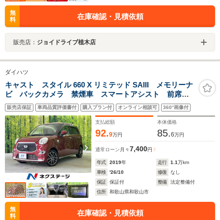
無
在庫確認・見積依頼
料
販売店：
ジョイドライブ植木店
ダイハツ
キャスト スタイル 660 X リミテッド SAIII メモリーナ
ビ バックカメラ 禁煙車 スマートアシスト 前席シ
ートヒーター ETC スマートキー＆プッシュスター
販売店保証
車両品質評価書付
購入プラン付
オンライン相談可
360°画像付
ト オートエアコン オートライト 15インチアルミ
支払総額
本体価格
92.
85.
9
6
万円
万円
7,400
通常ローン
月々
円
年式
2019
年
走行
1.1
万km
車検
'26/10
修復
なし
保証
保証付
整備
法定整備付
住所
和歌山県和歌山市
無
在庫確認・見積依頼
料