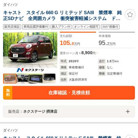
ダイハツ
キャスト スタイル 660 G リミテッド SAIII 禁煙車 純
正SDナビ 全周囲カメラ 衝突被害軽減システム ドラ
イブレコーダー スマートキー LEDヘッドライト
販売店保証
車両品質評価書付
購入プラン付
オンライン相談可
360°画像付
ETC 純正15インチアルミ オートハイビーム シート
ヒーター アイドリングストップ
支払総額
本体価格
105.
95.
9
2
万円
万円
8,900
通常ローン
月々
円
年式
2019
年
走行
1.0
万km
車検
車検整備付
修復
なし
保証
保証付
整備
法定整備付
住所
大阪府摂津市
無
在庫確認・見積依頼
料
販売店：
ネクステージ 摂津店
ダイハツ