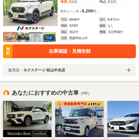
49.
42.
9
0
万円
万円
6,200
通常ローン
月々
円
年式
2016
年
走行
8.6
万km
車検
'27/07
修復
なし
保証
保証付
整備
法定整備付
住所
愛媛県松山市
無
在庫確認・見積依頼
料
販売店：
ネクステージ 松山中央店
あなたにおすすめの中古車
［PR］