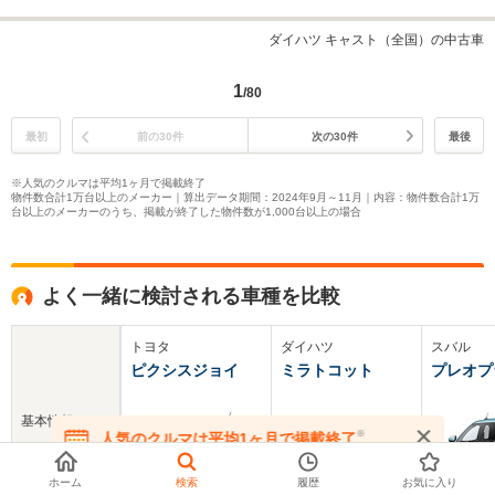
ダイハツ キャスト（全国）の中古車
1
/80
最初
前の30件
次の30件
最後
※人気のクルマは平均1ヶ月で掲載終了
物件数合計1万台以上のメーカー｜算出データ期間：2024年9月～11月｜内容：物件数合計1万
台以上のメーカーのうち、掲載が終了した物件数が1,000台以上の場合
よく一緒に検討される車種を比較
トヨタ
ダイハツ
スバル
ピクシスジョイ
ミラトコット
プレオプ
基本情報
※
人気のクルマは平均1ヶ月で掲載終了
在庫が無くなる前にお問い合わせください
ホーム
検索
履歴
お気に入り