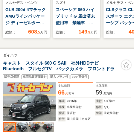
メルセデス・ベンツ
スズキ
メルセデス・ベ
GLB 200d 4マチック
スペーシア 660 ハイ
CLSクラス CLS
AMGラインパッケー
ブリッド G 届出済未
スポーツ エク
ジ ディーゼルターボ
使用車 禁煙車
ーシブ パッケ
4WD MP202401 ヘッ
LED セーフティーサ
ィーゼルターボ
608
149
4
総額：
.5
万円
総額：
.9
万円
総額：
ドアップディスプレ
ポート 両側スライド
ーツエクスク
イ サンルーフ レー
ドア プッシュボタン
PKG /サンル
ダーセーフティーパッ
スタート オートエア
ュームアトマ
ダイハツ
ケージ アンビエント
コン オーディオレ
ー/Burmeste
ライト LEDヘッドラ
ス オートライト ベ
ンドサウンド
キャスト スタイル 660 G SAII 社外HDDナビ
Bluetooth フルセグTV バックカメラ フロントドライ
イト シートヒータ
ンチシート コーナー
13スピーカー
ブレコーダー ETC 衝突軽減ブレーキ クリアランス
ー メモリー付きパワ
センサー キーレス
革シート/レッ
販売店保証
車両品質評価書付
購入プラン付
360°画像付
ソナー LEDヘッドライト オートライト スマートキ
ーシート 360°カメ
×2
ックツートン
ー プッシュスタート
支払総額
本体価格
ラシステム
66.
59.
6
0
万円
万円
年式
2015
年
走行
5.0
万km
車検
車検整備付
修復
なし
保証
保証付
整備
法定整備付
住所
岡山県岡山市東区