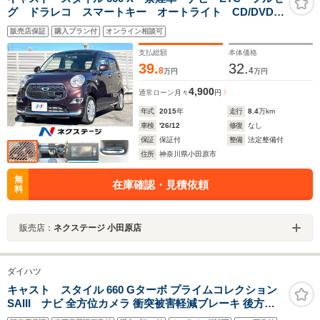
グ ドラレコ スマートキー オートライト CD/DVD再
生 盗難防止装置 プライバシーガラス アイドリング
販売店保証
購入プラン付
オンライン相談可
ストップ
支払総額
本体価格
39.
32.
8
4
万円
万円
4,900
通常ローン
月々
円
年式
2015
年
走行
8.4
万km
車検
'26/12
修復
なし
保証
保証付
整備
法定整備付
住所
神奈川県小田原市
無
在庫確認・見積依頼
料
販売店：
ネクステージ 小田原店
ダイハツ
キャスト スタイル 660 Gターボ プライムコレクション
SAIII ナビ 全方位カメラ 衝突被害軽減ブレーキ 後方コ
ーナーセンサー 前席シートヒーター ハーフレザーシート