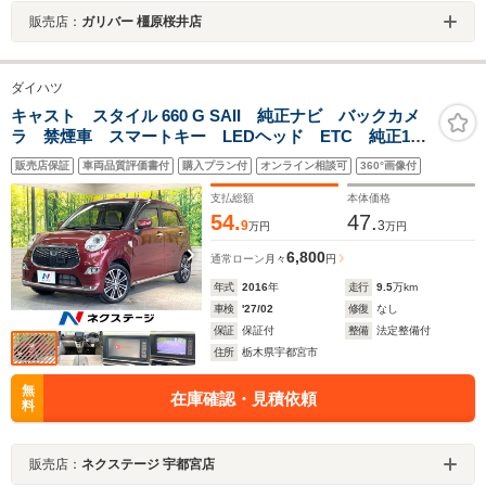
販売店：
ガリバー 橿原桜井店
ダイハツ
キャスト スタイル 660 G SAII 純正ナビ バックカメ
ラ 禁煙車 スマートキー LEDヘッド ETC 純正15
インチアルミ オートライト オートエアコン
販売店保証
車両品質評価書付
購入プラン付
オンライン相談可
360°画像付
Bluetooth CD DVD再生 フルセグ LEDフォグ
支払総額
本体価格
54.
47.
9
3
万円
万円
6,800
通常ローン
月々
円
年式
2016
年
走行
9.5
万km
車検
'27/02
修復
なし
保証
保証付
整備
法定整備付
住所
栃木県宇都宮市
無
在庫確認・見積依頼
料
販売店：
ネクステージ 宇都宮店