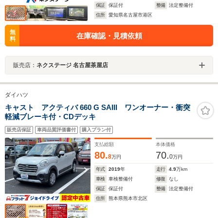
保証
保証付
整備
法定整備付
住所
愛知県名古屋市港区
無
在庫確認・見積依頼
料
販売店：
ネクステージ 名古屋茶屋店
ダイハツ
キャスト アクティバ 660 G SAIII ワンオーナー・衝突
軽減ブレーキ付・CDデッキ
販売店保証
車両品質評価書付
購入プラン付
支払総額
本体価格
80.
70.
8
0
万円
万円
年式
2019
年
走行
4.9
万km
車検
車検整備付
修復
なし
保証
保証付
整備
法定整備付
住所
熊本県熊本市北区