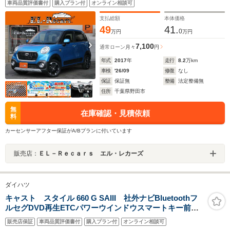
車両品質評価書付
購入プラン付
オンライン相談可
イト・純正15インチアルミ・ドアバイザー・横滑り防止
装置・プリクラ・革巻ハンドル
支払総額
本体価格
49
41.
0
万円
万円
7,100
通常ローン
月々
円
年式
2017
年
走行
8.2
万km
車検
'26/09
修復
なし
保証
保証無
整備
法定整備無
住所
千葉県野田市
無
在庫確認・見積依頼
料
カーセンサーアフター保証がA/Bプランに付いています
販売店：
ＥＬ－Ｒｅｃａｒｓ エル・レカーズ
ダイハツ
キャスト スタイル 660 G SAIII 社外ナビBluetoothフ
ルセグDVD再生ETCパワーウインドウスマートキー前方
ドライブレコーダーLEDオートライトオートマチックハ
販売店保証
車両品質評価書付
購入プラン付
オンライン相談可
イビームベンチシート純正アルミホイール純正フロアマ