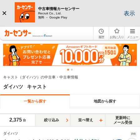
中古車情報カーセンサー
表示
Recruit Co., Ltd.
無料 － Google Play
履歴
お気に入り
メニュー
キャスト（ダイハツ）の中古車・中古車情報
ダイハツ キャスト
一覧から探す
地図から探す
更新時に
2,375
絞り込み
並べ替え
台
メール受信
ダイハツ
PR