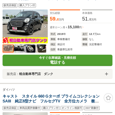
アコン シートヒーター 電動格納ミラー 純正アルミ
販売店保証
購入プラン付
ホイール装着 LEDヘッドライト フォグランプ プッ
シュスタート
支払総額
本体価格
59.
51.
8
8
万円
万円
15,100
通常ローン
月々
円
年式
2019
年
走行
12.7
万km
車検
車検整備付
修復
なし
保証
保証付
整備
法定整備付
住所
青森県弘前市
今すぐ在庫確認・見積依頼
電話する
販売店：
軽自動車専門店 ダンク
ダイハツ
キャスト スタイル 660 Gターボ プライムコレクション
SAIII 純正8型ナビ フルセグTV 全方位カメラ 衝突
被害軽減システム オートマチックハイビーム ドライ
販売店保証
車両品質評価書付
購入プラン付
オンライン相談可
360°画像付
ブレコーダー ETC シートヒーター ステアリングス