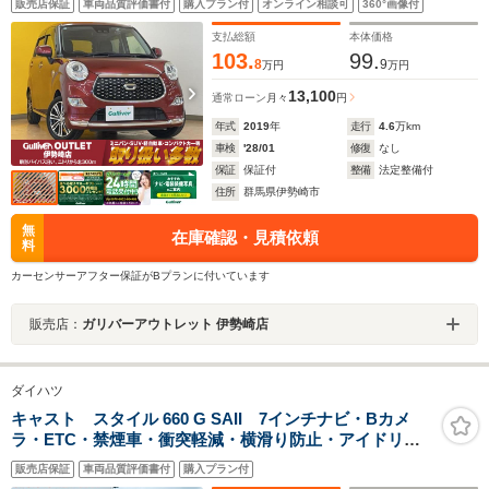
販売店保証
車両品質評価書付
購入プラン付
オンライン相談可
360°画像付
フルセグTV Bluetooth 前後ドライブレコーダー オートマ
チックハイビーム 純正アルミホイール 車線逸脱警報
支払総額
本体価格
103.
99.
8
9
万円
万円
13,100
通常ローン
月々
円
年式
2019
年
走行
4.6
万km
車検
'28/01
修復
なし
保証
保証付
整備
法定整備付
住所
群馬県伊勢崎市
無
在庫確認・見積依頼
料
カーセンサーアフター保証がBプランに付いています
販売店：
ガリバーアウトレット 伊勢崎店
ダイハツ
キャスト スタイル 660 G SAII 7インチナビ・Bカメ
ラ・ETC・禁煙車・衝突軽減・横滑り防止・アイドリン
グストップ・フロアマット・サイドバイザー・ワンセ
販売店保証
車両品質評価書付
購入プラン付
グ・CD再生・オートエアコン・電動格納ミラー・フォグ