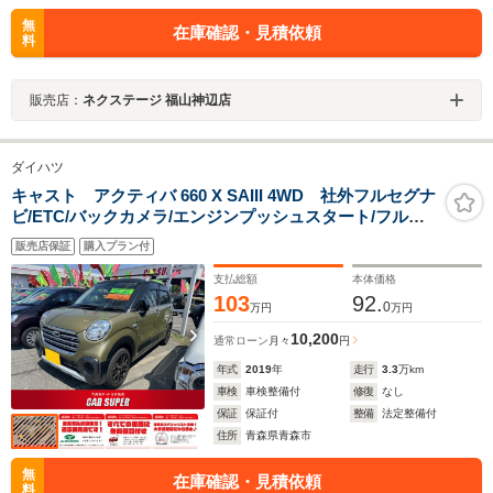
無
在庫確認・見積依頼
料
販売店：
ネクステージ 福山神辺店
ダイハツ
キャスト アクティバ 660 X SAIII 4WD 社外フルセグナ
ビ/ETC/バックカメラ/エンジンプッシュスタート/フル
LEDヘッドライト/オートエアコン/BluetoothAudio/15イ
販売店保証
購入プラン付
ンチ社外アルミホイール
支払総額
本体価格
103
92.
0
万円
万円
10,200
通常ローン
月々
円
年式
2019
年
走行
3.3
万km
車検
車検整備付
修復
なし
保証
保証付
整備
法定整備付
住所
青森県青森市
無
在庫確認・見積依頼
料