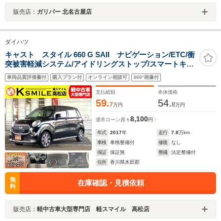
販売店：
ガリバー 北名古屋店
ダイハツ
キャスト スタイル 660 G SAII ナビゲーション/ETC/衝
突被害軽減システム/アイドリングストップ/スマートキー/
プッシュスタート/HIDヘッドライト/オートライト/フロン
車両品質評価書付
購入プラン付
オンライン相談可
360°画像付
トフォグランプ/純正アルミホイール/オートエアコン
支払総額
本体価格
59.
54.
7
8
万円
万円
8,100
通常ローン
月々
円
年式
2017
年
走行
7.8
万km
車検
車検整備付
修復
なし
保証
保証無
整備
法定整備付
住所
香川県木田郡
無
在庫確認・見積依頼
料
販売店：
軽中古車大型専門店 軽スマイル 高松店