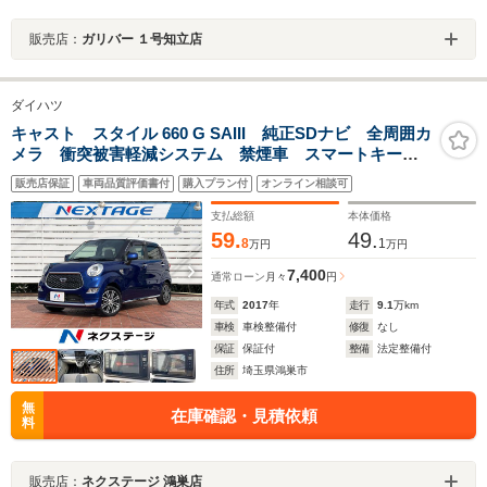
販売店：
ガリバー １号知立店
ダイハツ
キャスト スタイル 660 G SAIII 純正SDナビ 全周囲カ
メラ 衝突被害軽減システム 禁煙車 スマートキー
LEDヘッド ETC 純正15インチアルミ オートハイビ
販売店保証
車両品質評価書付
購入プラン付
オンライン相談可
ーム オートライト オートエアコン Bluetooth CD
支払総額
本体価格
59.
49.
8
1
万円
万円
7,400
通常ローン
月々
円
年式
2017
年
走行
9.1
万km
車検
車検整備付
修復
なし
保証
保証付
整備
法定整備付
住所
埼玉県鴻巣市
無
在庫確認・見積依頼
料
販売店：
ネクステージ 鴻巣店