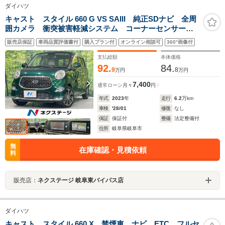
ダイハツ
キャスト スタイル 660 G VS SAIII 純正SDナビ 全周
囲カメラ 衝突被害軽減システム コーナーセンサー
スマートキー LEDヘッド 純正15インチアルミ 車線
販売店保証
車両品質評価書付
購入プラン付
オンライン相談可
360°画像付
逸脱警報 オートライト オートエアコン Bluetooth
CD
支払総額
本体価格
92.
84.
9
8
万円
万円
7,400
通常ローン
月々
円
年式
2023
年
走行
6.2
万km
車検
'28/01
修復
なし
保証
保証付
整備
法定整備付
住所
岐阜県岐阜市
無
在庫確認・見積依頼
料
販売店：
ネクステージ 岐阜東バイパス店
ダイハツ
キャスト スタイル 660 X 禁煙車 ナビ ETC フルセ