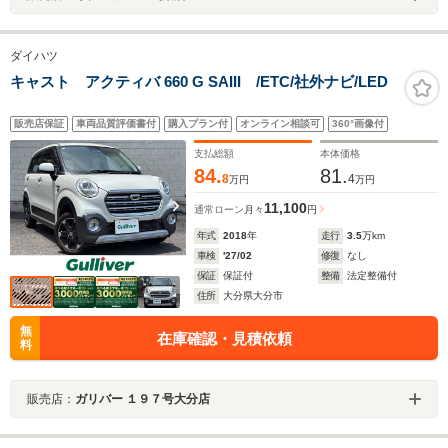
ダイハツ
キャスト アクティバ 660 G SAIII /ETC/社外ナビ/LED
販売店保証
車両品質評価書付
購入プラン付
オンライン相談可
360°画像付
支払総額
本体価格
84.
81.
8
4
万円
万円
11,100
通常ローン
月々
円
年式
2018
年
走行
3.5
万km
車検
'27/02
修復
なし
保証
保証付
整備
法定整備付
住所
大分県大分市
無
在庫確認・見積依頼
料
販売店：
ガリバー １９７号大分店