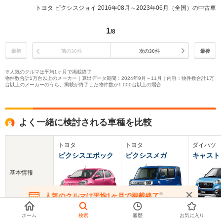
トヨタ ピクシスジョイ 2016年08月～2023年06月（全国）の中古車
1
/8
最初
前の30件
次の30件
最後
※人気のクルマは平均1ヶ月で掲載終了
物件数合計1万台以上のメーカー｜算出データ期間：2024年9月～11月｜内容：物件数合計1万
台以上のメーカーのうち、掲載が終了した物件数が1,000台以上の場合
よく一緒に検討される車種を比較
トヨタ
トヨタ
ダイハツ
ピクシスエポック
ピクシスメガ
キャスト
基本情報
※
人気のクルマは平均1ヶ月で掲載終了
在庫が無くなる前にお問い合わせください
ホーム
検索
履歴
お気に入り
新車価格
84.2～144.7万円
135～187.6万円
122～180