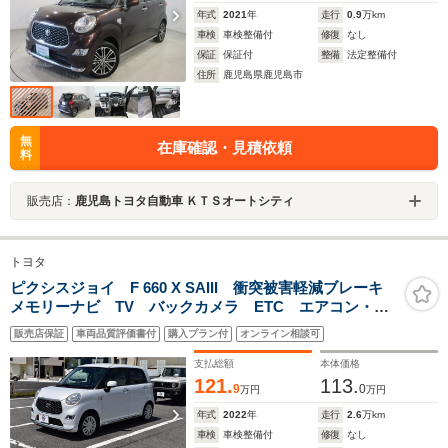
年式
2021
年
走行
0.9
万km
車検
車検整備付
修復
なし
保証
保証付
整備
法定整備付
住所
鹿児島県鹿児島市
無
在庫確認・見積依頼
料
販売店：
鹿児島トヨタ自動車 ＫＴＳオートシティ
トヨタ
ピクシスジョイ F 660 X SAIII 衝突被害軽減ブレーキ
メモリーナビ TV バックカメラ ETC エアコン・ク
ーラー パワステ パワーウィンドウ CD 盗難防止装
販売店保証
車両品質評価書付
購入プラン付
オンライン相談可
置 運転席エアバック 助手席エアバッグ ABS ESCアイ
ドリングストップ
支払総額
本体価格
121.
113.
9
0
万円
万円
年式
2022
年
走行
2.6
万km
車検
車検整備付
修復
なし