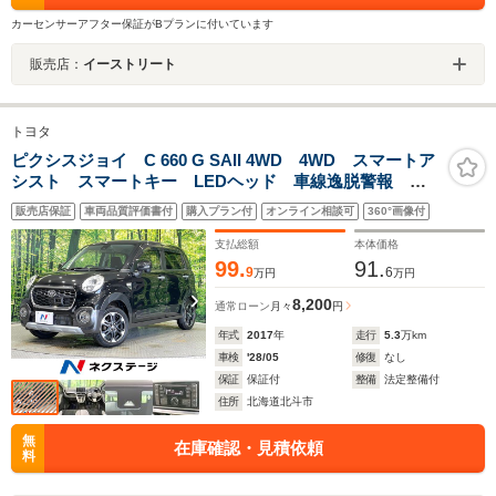
カーセンサーアフター保証がBプランに付いています
販売店：
イーストリート
トヨタ
ピクシスジョイ C 660 G SAII 4WD 4WD スマートア
シスト スマートキー LEDヘッド 車線逸脱警報 純
正15インチアルミ オートライト オートエアコン
販売店保証
車両品質評価書付
購入プラン付
オンライン相談可
360°画像付
CD LEDフォグ アイドリングストップ 横滑り防止機
能 電動格納ドアミラー
支払総額
本体価格
99.
91.
9
6
万円
万円
8,200
通常ローン
月々
円
年式
2017
年
走行
5.3
万km
車検
'28/05
修復
なし
保証
保証付
整備
法定整備付
住所
北海道北斗市
無
在庫確認・見積依頼
料