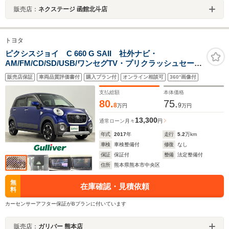
販売店：
ネクステージ 函館北斗店
トヨタ
ピクシスジョイ C 660 G SAII 社外ナビ・
AM/FM/CD/SD/USB/ワンセグTV・プリクラッシュセーフ
ティ・レーンキープアシスト・アイドリングストップ・
販売店保証
車両品質評価書付
購入プラン付
オンライン相談可
360°画像付
横滑り防止装置・後方コーナーセンサー・LEDヘッドラ
イト・オートライト・スマートキー
支払総額
本体価格
80.
75.
8
9
万円
万円
13,300
通常ローン
月々
円
年式
2017
年
走行
5.2
万km
車検
車検整備付
修復
なし
保証
保証付
整備
法定整備付
住所
熊本県熊本市中央区
無
在庫確認・見積依頼
料
カーセンサーアフター保証がBプランに付いています
販売店：
ガリバー 熊本店