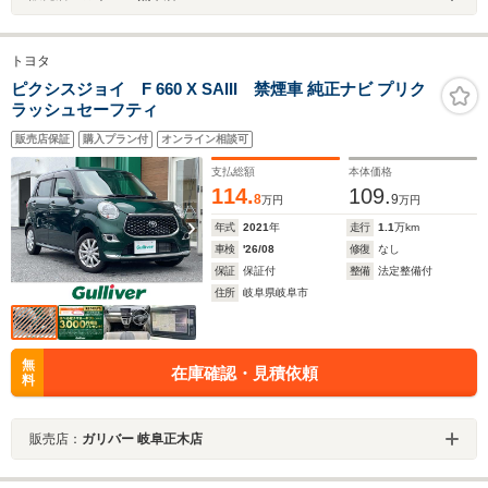
トヨタ
ピクシスジョイ F 660 X SAIII 禁煙車 純正ナビ プリク
ラッシュセーフティ
販売店保証
購入プラン付
オンライン相談可
支払総額
本体価格
114.
109.
8
9
万円
万円
年式
2021
年
走行
1.1
万km
車検
'26/08
修復
なし
保証
保証付
整備
法定整備付
住所
岐阜県岐阜市
無
在庫確認・見積依頼
料
販売店：
ガリバー 岐阜正木店