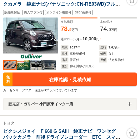
クカメラ 純正ナビ(パナソニック:CN-RE03WD)フルセ
グTV ダブルエアバック スマートキー オートライ
販売店保証
購入プラン付
オンライン相談可
360°画像付
ト 純正フロアマット プッシュスタート
支払総額
本体価格
78.
74.
9
0
万円
万円
10,300
通常ローン
月々
円
年式
2017
年
走行
3.6
万km
車検
車検整備付
修復
なし
保証
保証付
整備
法定整備付
住所
神奈川県小田原市
無
在庫確認・見積依頼
料
カーセンサーアフター保証がBプランに付いています
販売店：
ガリバー 小田原東インター店
トヨタ
ピクシスジョイ F 660 G SAIII 純正ナビ ワンセグ
バックカメラ 前後ドライブレコーダー ETC スマー