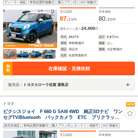
ディーラー保証
車両品質評価書付
購入プラン付
360°画像付
支払総額
本体価格
87.
80.
1
3
万円
万円
24,400
通常ローン
月々
円
年式
2017
年
走行
5.8
万km
車検
車検整備付
修復
なし
保証
保証付
整備
法定整備付
住所
佐賀県鹿島市
無
在庫確認・見積依頼
料
販売店：
トヨタカローラ佐賀 鹿島店
トヨタ
NEW
ピクシスジョイ F 660 G SAIII 4WD 純正SDナビ ワン
セグTV/Bluetooth バックカメラ ETC プリクラッシ
ュセーフティ アイドリングストップ 前後ドライブレ
販売店保証
車両品質評価書付
購入プラン付
オンライン相談可
360°画像付
コーダー コーナーセンサー オートライト オートマ
チックハイビーム
支払総額
本体価格