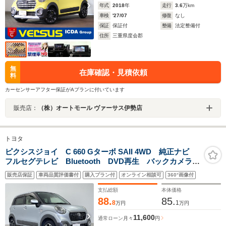
年式
2018
年
走行
3.6
万km
車検
'27/07
修復
なし
保証
保証付
整備
法定整備付
住所
三重県度会郡
無
在庫確認・見積依頼
料
カーセンサーアフター保証がAプランに付いています
販売店：
（株）オートモール ヴァーサス伊勢店
トヨタ
ピクシスジョイ C 660 Gターボ SAII 4WD 純正ナビ
フルセグテレビ Bluetooth DVD再生 バックカメラ
前後ドライブレコーダー ETC ステアリングスイッ
販売店保証
車両品質評価書付
購入プラン付
オンライン相談可
360°画像付
チ シートヒーター 純正AW15インチ 純正フロアマッ
ト スマートキー LED
支払総額
本体価格
88.
85.
8
1
万円
万円
11,600
通常ローン
月々
円