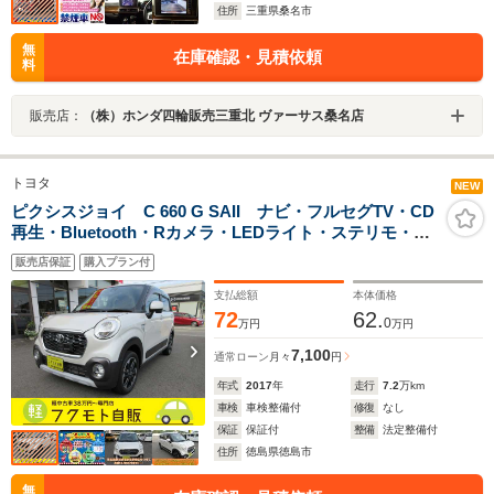
住所
三重県桑名市
無
在庫確認・見積依頼
料
販売店：
（株）ホンダ四輪販売三重北 ヴァーサス桑名店
トヨタ
NEW
ピクシスジョイ C 660 G SAII ナビ・フルセグTV・CD
再生・Bluetooth・Rカメラ・LEDライト・ステリモ・追
突軽減ブレーキ・ETC・オートエアコン・アルミホイー
販売店保証
購入プラン付
ル
支払総額
本体価格
72
62.
0
万円
万円
7,100
通常ローン
月々
円
年式
2017
年
走行
7.2
万km
車検
車検整備付
修復
なし
保証
保証付
整備
法定整備付
住所
徳島県徳島市
無