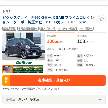
トヨタ
ピクシスジョイ F 660 Gターボ SAIII プライムコレクシ
ョン ターボ 純正ナビ BT Bカメ ETC スマート
キー プッシュスタート ハーフレザー シートヒータ
販売店保証
車両品質評価書付
購入プラン付
オンライン相談可
360°画像付
ー ベンチシート 純正フロアマット LEDヘッドライ
ト フォグランプ 純正15AW スマートアシストIII
支払総額
本体価格
106.
103.
8
5
万円
万円
13,500
通常ローン
月々
円
年式
2018
年
走行
3.4
万km
車検
'27/01
修復
なし
保証
保証付
整備
法定整備付
住所
山口県宇部市
無
在庫確認・見積依頼
料
カーセンサーアフター保証がBプランに付いています
販売店：
ガリバー 宇部店