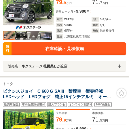
79.
71.
9
7
万円
万円
9,900
通常ローン
月々
円
年式
2017
年
走行
5.6
万km
車検
'28/02
修復
なし
保証
保証付
整備
法定整備付
住所
北海道札幌市清田区
無
在庫確認・見積依頼
料
販売店：
ネクステージ 札幌美しが丘店
トヨタ
ピクシスジョイ C 660 G SAIII 禁煙車 衝突軽減
LEDヘッド LEDフォグ 純正15インチアルミ オート
ハイビーム 横滑り防止装置 オートエアコン スマー
販売店保証
車両品質評価書付
購入プラン付
オンライン相談可
360°画像付
トキー オーディオ アイドリングストップ 電動格納
ミラー パワーウィンドウ
支払総額
本体価格
79.
71.
9
9
万円
万円
9,900