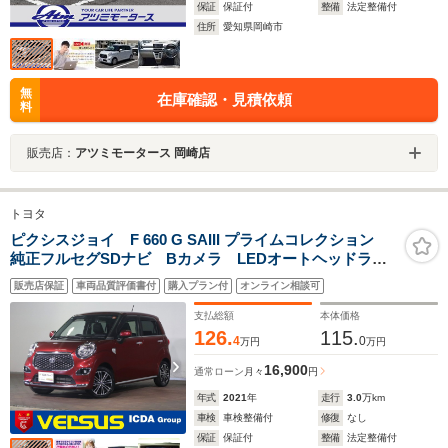
保証
保証付
整備
法定整備付
住所
愛知県岡崎市
無
在庫確認・見積依頼
料
販売店：
アツミモータース 岡崎店
トヨタ
ピクシスジョイ F 660 G SAIII プライムコレクション
純正フルセグSDナビ Bカメラ LEDオートヘッドライ
ト ETC 前後ドラレコ スマートアシストIII オートハ
販売店保証
車両品質評価書付
購入プラン付
オンライン相談可
イビーム シートヒーター ハーフレザーシート スマ
ートキー 純正AW ブルートゥース対応
支払総額
本体価格
126.
115.
4
0
万円
万円
16,900
通常ローン
月々
円
年式
2021
年
走行
3.0
万km
車検
車検整備付
修復
なし
保証
保証付
整備
法定整備付