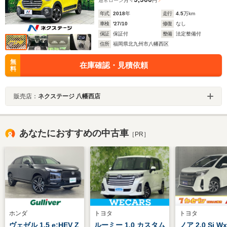
通常ローン
月々
円
年式
2018
年
走行
4.5
万km
車検
'27/10
修復
なし
保証
保証付
整備
法定整備付
住所
福岡県北九州市八幡西区
無
在庫確認・見積依頼
料
販売店：
ネクステージ 八幡西店
あなたにおすすめの中古車
［PR］
ホンダ
トヨタ
トヨタ
ヴェゼル 1.5 e:HEV Z
ルーミー 1.0 カスタム
ノア 2.0 Si Wx