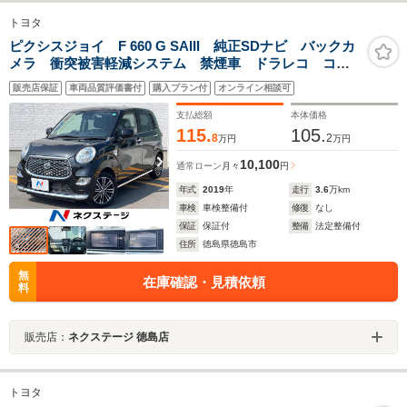
トヨタ
ピクシスジョイ F 660 G SAIII 純正SDナビ バックカ
メラ 衝突被害軽減システム 禁煙車 ドラレコ コー
ナーセンサー LEDヘッド ETC 純正15インチアル
販売店保証
車両品質評価書付
購入プラン付
オンライン相談可
ミ オートライト オートエアコン Bluetooth CD
DVD再生
支払総額
本体価格
115.
105.
8
2
万円
万円
10,100
通常ローン
月々
円
年式
2019
年
走行
3.6
万km
車検
車検整備付
修復
なし
保証
保証付
整備
法定整備付
住所
徳島県徳島市
無
在庫確認・見積依頼
料
販売店：
ネクステージ 徳島店
トヨタ