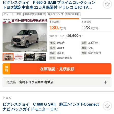
ピクシスジョイ F 660 G SAIII プライムコレクション
トヨタ認定中古車 12ヵ月保証付 ドラレコ ETC TV
Bluetooth
ディーラー保証
車両品質評価書付
購入プラン付
360°画像付
支払総額
本体価格
130.
123.
7
0
万円
万円
16,600
通常ローン
月々
円
年式
2022
年
走行
2.2
万km
車検
'27/04
修復
なし
保証
保証付
整備
法定整備付
住所
宮崎県都城市
無
在庫確認・見積依頼
料
販売店：
宮崎トヨタ自動車 都城店
トヨタ
ピクシスジョイ C 660 G SAII 純正7インチT-Connect
ナビ バックガイドモニター ETC