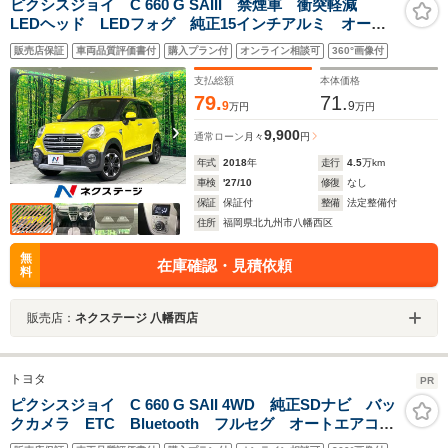
ピクシスジョイ C 660 G SAIII 禁煙車 衝突軽減
LEDヘッド LEDフォグ 純正15インチアルミ オート
ハイビーム 横滑り防止装置 オートエアコン スマー
販売店保証
車両品質評価書付
購入プラン付
オンライン相談可
360°画像付
トキー オーディオ アイドリングストップ 電動格納
ミラー パワーウィンドウ
支払総額
本体価格
79.
71.
9
9
万円
万円
9,900
通常ローン
月々
円
年式
2018
年
走行
4.5
万km
車検
'27/10
修復
なし
保証
保証付
整備
法定整備付
住所
福岡県北九州市八幡西区
無
在庫確認・見積依頼
料
販売店：
ネクステージ 八幡西店
トヨタ
PR
ピクシスジョイ C 660 G SAII 4WD 純正SDナビ バッ
クカメラ ETC Bluetooth フルセグ オートエアコ
ン オートライト スマートキー LEDヘッド 純正15