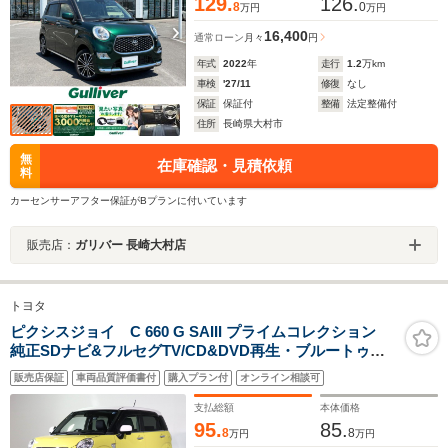
129.
126.
8
0
万円
万円
16,400
通常ローン
月々
円
年式
2022
年
走行
1.2
万km
車検
'27/11
修復
なし
保証
保証付
整備
法定整備付
住所
長崎県大村市
無
在庫確認・見積依頼
料
カーセンサーアフター保証がBプランに付いています
販売店：
ガリバー 長崎大村店
トヨタ
ピクシスジョイ C 660 G SAIII プライムコレクション
純正SDナビ&フルセグTV/CD&DVD再生・ブルートゥー
ス対応/バックカメラ/ETC/ドライブレコーダー/インテリ
販売店保証
車両品質評価書付
購入プラン付
オンライン相談可
キー/LEDオートライト/半革シート&ヒーター/スマートア
シストIII/プライバシーガラス/純正アルミ/禁煙車
支払総額
本体価格
95.
85.
8
8
万円
万円