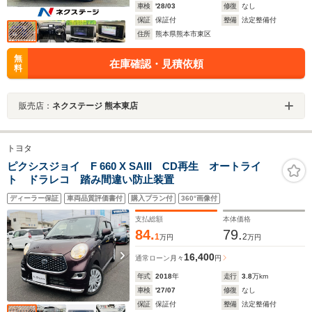
車検
'28/03
修復
なし
保証
保証付
整備
法定整備付
住所
熊本県熊本市東区
無
在庫確認・見積依頼
料
販売店：
ネクステージ 熊本東店
トヨタ
ピクシスジョイ F 660 X SAIII CD再生 オートライ
ト ドラレコ 踏み間違い防止装置
ディーラー保証
車両品質評価書付
購入プラン付
360°画像付
支払総額
本体価格
84.
79.
1
2
万円
万円
16,400
通常ローン
月々
円
年式
2018
年
走行
3.8
万km
車検
'27/07
修復
なし
保証
保証付
整備
法定整備付