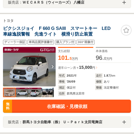
販売店：
ＷＥＣＡＲＳ（ウィーカーズ） 八幡店
トヨタ
ピクシスジョイ F 660 G SAIII スマートキー LED
車線逸脱警報 先進ライト 横滑り防止装置
ディーラー保証
車両品質評価書付
購入プラン付
360°画像付
支払総額
本体価格
101.
96.
5
0
万円
万円
15,000
通常ローン
月々
円
年式
2021
年
走行
1.8
万km
車検
'26/09
修復
あり
保証
保証付
整備
法定整備付
住所
群馬県太田市
無
在庫確認・見積依頼
料
販売店：
群馬トヨタ自動車（株） Ｕ－Ｐａｒｋ太田竜舞店