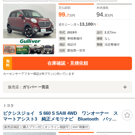
チシート/純正フロアマット/スマートキー/プッシュスター
ト/LEDヘッドライト
支払総額
本体価格
99.
94.
7
8
万円
万円
13,100
通常ローン
月々
円
年式
2019
年
走行
2.2
万km
車検
車検整備付
修復
なし
保証
保証付
整備
法定整備付
住所
愛知県一宮市
無
在庫確認・見積依頼
料
カーセンサーアフター保証がBプランに付いています
販売店：
ガリバー 一宮店
トヨタ
ピクシスジョイ S 660 S SAIII 4WD ワンオーナー ス
マートアシスト3 純正メモリナビ Bluetooth バック
カメラ 前後ドラレコ MOMOステアリング パドルシ
販売店保証
購入プラン付
オンライン相談可
360°画像付
フト ハーフレザー ETC LEDヘッドライト フォグ