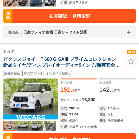
住所
島根県浜田市
無
在庫確認・見積依頼
料
販売店：
日産サティオ島根 日産Ｕ－ＣＡＲ浜田
トヨタ
NEW
ピクシスジョイ F 660 G SAIII プライムコレクション
新品タイヤ/ディスプレイオーディオ9インチ/衝突安全装
置/シートヒーター 前席/車線逸脱防止支援システム/シー
販売店保証
購入プラン付
オンライン相談可
ト ハーフレザー/ドライブレコーダー 前後/ヘッドランプ
LED
支払総額
本体価格
151.
142.
8
9
万円
万円
16,300
通常ローン
月々
円
年式
2023
年
走行
1.9
万km
車検
'28/06
修復
なし
保証
保証付
整備
法定整備付
住所
茨城県ひたちなか市
無