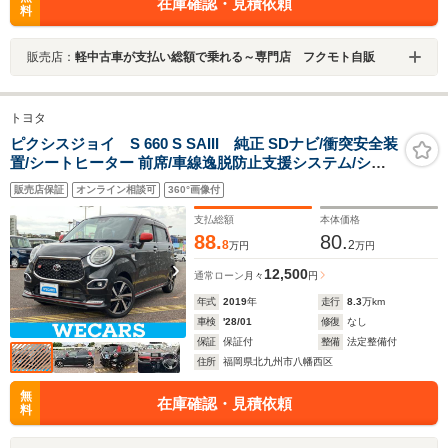
在庫確認・見積依頼
料
販売店：
軽中古車が支払い総額で乗れる～専門店 フクモト自販
トヨタ
ピクシスジョイ S 660 S SAIII 純正 SDナビ/衝突安全装
置/シートヒーター 前席/車線逸脱防止支援システム/シー
ト ハーフレザー/ドライブレコーダー 純正/ヘッドランプ
販売店保証
オンライン相談可
360°画像付
LED/Bluetooth接続/ETC
支払総額
本体価格
88.
80.
8
2
万円
万円
12,500
通常ローン
月々
円
年式
2019
年
走行
8.3
万km
車検
'28/01
修復
なし
保証
保証付
整備
法定整備付
住所
福岡県北九州市八幡西区
無
在庫確認・見積依頼
料