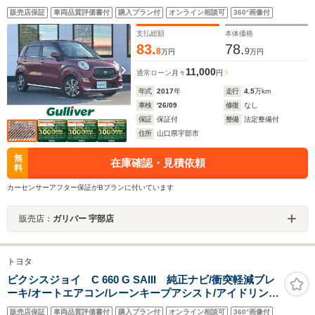
トキー プッシュスタート LEDヘッドライト 純正フ
販売店保証
車両品質評価書付
購入プラン付
オンライン相談可
360°画像付
ロアマット 純正15インチアルミホイール スマートア
シストIII 盗難防止装置
支払総額
本体価格
83.
78.
8
9
万円
万円
11,000
通常ローン
月々
円
年式
2017
年
走行
4.5
万km
車検
'26/09
修復
なし
保証
保証付
整備
法定整備付
住所
山口県宇部市
無
在庫確認・見積依頼
料
カーセンサーアフター保証がBプランに付いています
販売店：
ガリバー 宇部店
トヨタ
ピクシスジョイ C 660 G SAIII 純正ナビ/衝突軽減ブレ
ーキ/オートエアコン/レーンキープアシスト/アイドリング
ストップ/横滑り防止装置/オートマチックハイビーム/ベン
販売店保証
車両品質評価書付
購入プラン付
オンライン相談可
360°画像付