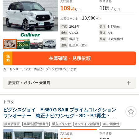
ランプ
支払総額
本体価格
109.
105.
8
8
万円
万円
13,900
通常ローン
月々
円
年式
2019
年
走行
7.4
万km
車検
'28/02
修復
なし
保証
保証付
整備
法定整備付
住所
山形県天童市
無
在庫確認・見積依頼
料
カーセンサーアフター保証がBプランに付いています
販売店：
ガリバー 天童店
トヨタ
ピクシスジョイ F 660 G SAIII プライムコレクション
ワンオーナー 純正ナビ(ワンセグ・SD・BT再生・
FMAM)バックカメラ ETC コムテック前後ドライブレ
販売店保証
車両品質評価書付
購入プラン付
オンライン相談可
360°画像付
コーダー スマートアシストIII オートライト LEDヘッ
ドライト ハーフレザーシート
支払総額
本体価格