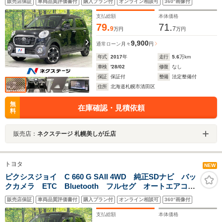
販売店保証
車両品質評価書付
購入プラン付
オンライン相談可
360°画像付
インチアルミホイール ドライブレコーダー 横滑り防
止装置
支払総額
本体価格
79.
71.
9
7
万円
万円
9,900
通常ローン
月々
円
年式
2017
年
走行
5.6
万km
車検
'28/02
修復
なし
保証
保証付
整備
法定整備付
住所
北海道札幌市清田区
無
在庫確認・見積依頼
料
販売店：
ネクステージ 札幌美しが丘店
トヨタ
NEW
ピクシスジョイ C 660 G SAII 4WD 純正SDナビ バッ
クカメラ ETC Bluetooth フルセグ オートエアコ
ン オートライト スマートキー LEDヘッド 純正15
販売店保証
車両品質評価書付
購入プラン付
オンライン相談可
360°画像付
インチアルミホイール ドライブレコーダー 横滑り防
止装置
支払総額
本体価格