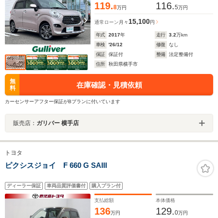
119.
116.
8
5
万円
万円
15,100
通常ローン
月々
円
年式
2017
年
走行
3.2
万km
車検
'26/12
修復
なし
保証
保証付
整備
法定整備付
住所
秋田県横手市
無
在庫確認・見積依頼
料
カーセンサーアフター保証がBプランに付いています
販売店：
ガリバー 横手店
トヨタ
ピクシスジョイ F 660 G SAIII
ディーラー保証
車両品質評価書付
購入プラン付
支払総額
本体価格
136
129.
0
万円
万円