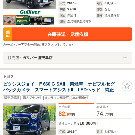
年式
2016
年
走行
8.0
万km
車検
'27/10
修復
なし
保証
保証付
整備
法定整備付
住所
鹿児島県鹿児島市
無
在庫確認・見積依頼
料
カーセンサーアフター保証がBプランに付いています
販売店：
ガリバー 鹿児島店
トヨタ
ピクシスジョイ F 660 G SAII 禁煙車 ナビフルセグ
バックカメラ スマートアシストII LEDヘッド 純正15
インチAW ETC Bluetooth スマートキー オートエ
販売店保証
購入プラン付
オンライン相談可
360°画像付
アコン オートライト LEDフォグ DVD再生
支払総額
本体価格
82.
74.
9
7
万円
万円
10,300
通常ローン
月々
円
年式
2016
年
走行
4.8
万km