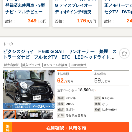
登録済未使用車・9型
G ディスプレイオー
正メモリーナ
ナビ・マルチビューカ
ディオ9インチ/衝突安
セグTV DV
メラシステム・ワイヤ
全装置/両側電動スラ
バックカメラ
349
176
2
総額：
.3
万円
総額：
.9
万円
総額：
レス充電・ホンダセン
イドドア/車線逸脱防
トキー ETC
シング・アダプティブ
止支援システム/ヘッ
動スライドド
ドライビングビーム・
ドランプ
軽減ブレーキ
トヨタ
渋滞追従機能付アダプ
LED/Bluetooth接
ズコントロー
ティブクルーズコント
続/ETC/EBD付ABS/横
ドリングス
ピクシスジョイ F 660 G SAII ワンオーナー 禁煙 ス
トラーダナビ フルセグTV ETC LEDヘッドライト
ロール・ビルトイン
滑り防止装置
LEDライト
革調シートカバー アイドリングストップ プッシュス
ETC2.0
販売店保証
購入プラン付
オンライン相談可
360°画像付
タート オートエアコン フロアマット サイドバイザ
ー
支払総額
本体価格
62.
59.
9
8
万円
万円
18,500
通常ローン
月々
円
年式
2017
年
走行
6.6
万km
車検
'28/06
修復
なし
保証
保証付
整備
法定整備付
住所
愛知県春日井市
無
在庫確認・見積依頼
料