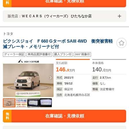
在庫確認・見積依頼
料
販売店：
ＷＥＣＡＲＳ（ウィーカーズ） ひたちなか店
トヨタ
ピクシスジョイ F 660 Gターボ SAIII 4WD 衝突被害軽
減ブレーキ・メモリーナビ付
ディーラー保証
車両品質評価書付
購入プラン付
360°画像付
支払総額
本体価格
146.
140.
9
0
万円
万円
年式
2021
年
走行
2.5
万km
車検
'26/12
修復
なし
保証
保証付
整備
法定整備付
住所
北海道札幌市白石区
無
在庫確認・見積依頼
料