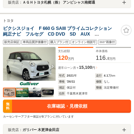
販売店：
ＡＧＨトヨタ札幌（株） アンビシャス南郷通
トヨタ
ピクシスジョイ F 660 G SAIII プライムコレクション
純正ナビ フルセグ CD DVD SD AUX
Bluetooth バックカメラ ハーフレザーシート 前席シ
販売店保証
車両品質評価書付
購入プラン付
オンライン相談可
360°画像付
ートヒーター ETC 純正AW 純正フロアマット コー
ナーセンサー 衝突被害軽減システム
支払総額
本体価格
120
116.
8
万円
万円
15,100
通常ローン
月々
円
年式
2021
年
走行
4.1
万km
車検
'26/11
修復
なし
保証
保証付
整備
法定整備付
住所
千葉県木更津市
無
在庫確認・見積依頼
料
カーセンサーアフター保証がBプランに付いています
販売店：
ガリバー 木更津金田店