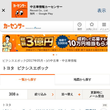
中古車情報カーセンサー
表示
Recruit Co., Ltd.
無料 － Google Play
履歴
お気に入り
メニュー
ピクシスエポック(2017年05月～)の中古車・中古車情報
トヨタ ピクシスエポック
一覧から探す
地図から探す
更新時に
308
絞り込み
並べ替え
台
メール受信
トヨタ
PR