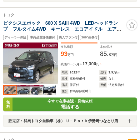
トヨタ
ピクシスエポック 660 X SAIII 4WD LEDヘッドラン
プ フルタイム4WD キーレス エコアイドル エアバ
ッグ 盗難防止装置 横滑り防止機能 メモリーナビ
ディーラー保証
車両品質評価書付
購入プラン付
360°画像付
ETC エアコン Wエアバック ABS ナビ 衝突回避
支援ブレーキ Bモニター
支払総額
本体価格
93
85.
8
万円
万円
17,300
残価ローン
月々
円
年式
2022
年
走行
3.9
万km
車検
車検整備付
修復
なし
保証
保証付
整備
法定整備付
住所
群馬県伊勢崎市
今すぐ在庫確認・見積依頼
無
電話する
料
販売店：
群馬トヨタ自動車（株） Ｕ－Ｐａｒｋ伊勢崎つなとり店
トヨタ