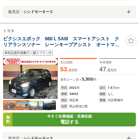
販売店：
シシドモータース
トヨタ
ピクシスエポック 660 L SAIII スマートアシスト ク
リアランスソナー レーンキープアシスト オートマチ
ックハイビーム アイドリングストップ キーレスエン
車両品質評価書付
購入プラン付
トリー 純正CDステレオ 横滑り防止 オートライト
Wエアバック ABS 禁煙車
支払総額
本体価格
53.
47.
8
8
万円
万円
5,900
通常ローン
月々
円
年式
2021
年
走行
7.8
万km
車検
'28/03
修復
なし
保証
保証無
整備
法定整備付
住所
岡山県浅口郡
今すぐ在庫確認・見積依頼
無
電話する
料
販売店：
シシドモータース