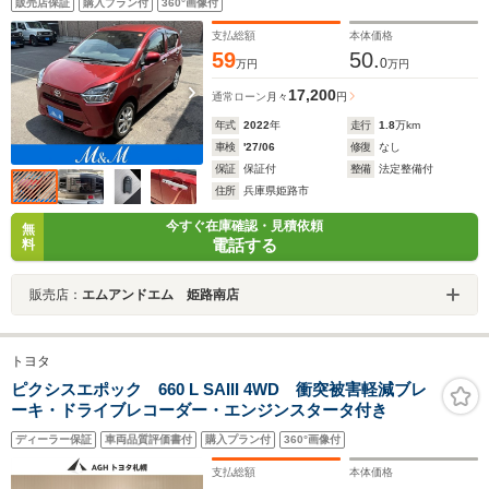
販売店保証
購入プラン付
360°画像付
支払総額
本体価格
59
50.
0
万円
万円
17,200
通常ローン
月々
円
年式
2022
年
走行
1.8
万km
車検
'27/06
修復
なし
保証
保証付
整備
法定整備付
住所
兵庫県姫路市
今すぐ在庫確認・見積依頼
無
電話する
料
販売店：
エムアンドエム 姫路南店
トヨタ
ピクシスエポック 660 L SAIII 4WD 衝突被害軽減ブレ
ーキ・ドライブレコーダー・エンジンスタータ付き
ディーラー保証
車両品質評価書付
購入プラン付
360°画像付
支払総額
本体価格