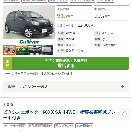
販売店保証
車両品質評価書付
購入プラン付
オンライン相談可
360°画像付
アルミホイール/アイドリングストップ/プッシュスター
ト/LEDヘッドライト
支払総額
本体価格
93.
90.
7
3
万円
万円
12,300
通常ローン
月々
円
年式
2021
年
走行
4.4
万km
車検
'27/04
修復
なし
保証
保証付
整備
法定整備付
住所
愛知県一宮市
今すぐ在庫確認・見積依頼
無
電話する
料
カーセンサーアフター保証がBプランに付いています
販売店：
ガリバー 一宮店
トヨタ
ピクシスエポック 660 X SAIII 4WD 衝突被害軽減ブレ
ーキ付き
ディーラー保証
車両品質評価書付
購入プラン付
360°画像付