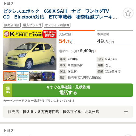
トヨタ
ピクシスエポック 660 X SAIII ナビ ワンセグTV
CD Bluetooth対応 ETC車載器 衝突軽減ブレーキ
横滑り防止装置 車線逸脱防止装置 衝突安全ボディ
販売店保証
購入プラン付
オンライン相談可
障害物センサー アイドリングストップ LEDヘッドラ
イト キーレス
支払総額
本体価格
54.
49.
7
8
万円
万円
9,400
通常ローン
月々
円
年式
2018
年
走行
5.4
万km
車検
車検整備付
修復
なし
保証
保証付
整備
法定整備付
住所
福岡県北九州市八幡西区
今すぐ在庫確認・見積依頼
無
電話する
料
カーセンサーアフター保証がBプランに付いています
販売店：
軽３９．８万円専門店 軽スマイル 北九州店
トヨタ