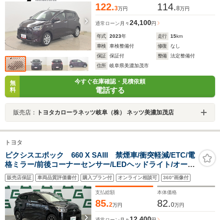
122.
114.
3
8
万円
万円
24,100
通常ローン
月々
円
年式
2023
年
走行
15
km
車検
車検整備付
修復
なし
保証
保証付
整備
法定整備付
住所
岐阜県美濃加茂市
今すぐ在庫確認・見積依頼
無
電話する
料
販売店：
トヨタカローラネッツ岐阜（株） ネッツ美濃加茂店
トヨタ
ピクシスエポック 660 X SAIII 禁煙車/衝突軽減/ETC/電
格ミラー/前後コーナーセンサー/LEDヘッドライト/オート
マチックハイビーム/ヘッドライトレベライザー/アイドリ
販売店保証
車両品質評価書付
購入プラン付
オンライン相談可
360°画像付
ングストップ/Bluetooth/AUX/社外アルミホイール
支払総額
本体価格
85.
82.
2
0
万円
万円
12,400
通常ローン
月々
円