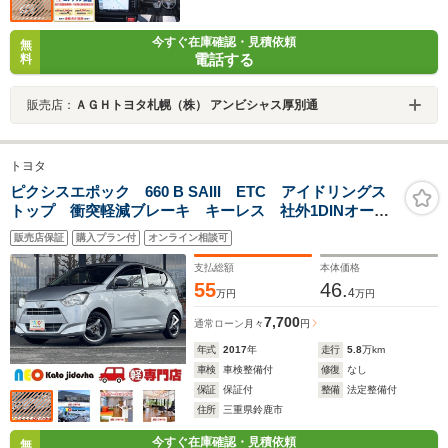
今すぐ在庫確認・見積依頼
無
電話する
料
販売店：
ＡＧＨトヨタ札幌（株） アンビシャス厚別通
トヨタ
ピクシスエポック 660 B SAIII ETC アイドリングス
トップ 衝突軽減ブレーキ キーレス 社外1DINオーデ
ィオ Bluetooth USB 禁煙
販売店保証
購入プラン付
オンライン相談可
支払総額
本体価格
55
46.
4
万円
万円
7,700
通常ローン
月々
円
年式
2017
年
走行
5.8
万km
車検
車検整備付
修復
なし
保証
保証付
整備
法定整備付
住所
三重県鈴鹿市
今すぐ在庫確認・見積依頼
無