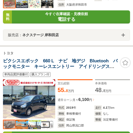
住所
大阪府岸和田市
今すぐ在庫確認・見積依頼
無
電話する
料
販売店：
ネクステージ 岸和田店
トヨタ
ピクシスエポック 660 L ナビ 地デジ Bluetooh バ
ックモニター キーレスエントリー アイドリングスト
ップ 横滑り防止 衝突安全ボディー Wエアバック
車両品質評価書付
購入プラン付
ABS 禁煙車
支払総額
本体価格
55.
48.
8
8
万円
万円
6,100
通常ローン
月々
円
年式
2019
年
走行
4.2
万km
車検
車検整備付
修復
なし
保証
保証無
整備
法定整備付
住所
岡山県浅口郡