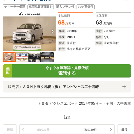
ディーラー保証
車両品質評価書付
購入プラン付
360°画像付
支払総額
本体価格
68.
63.
9
0
万円
万円
年式
2019
年
走行
2.8
万km
車検
'28/01
修復
なし
保証
保証付
整備
法定整備付
住所
北海道札幌市西区
今すぐ在庫確認・見積依頼
無
電話する
料
販売店：
ＡＧＨトヨタ札幌（株） アンビシャス二十四軒
トヨタ ピクシスエポック 2017年05月～（全国）の中古車
1
/11
最初
前の30件
次の30件
最後