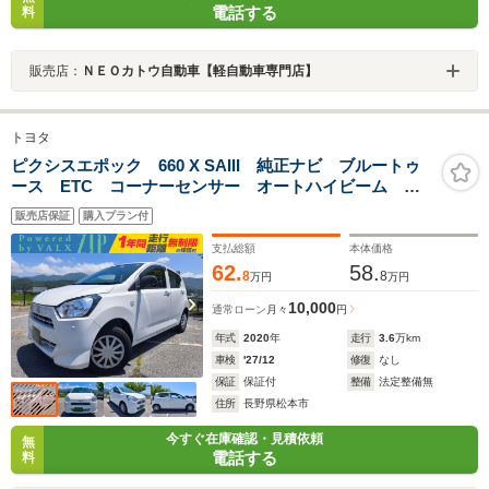
電話する
料
販売店：
ＮＥＯカトウ自動車【軽自動車専門店】
トヨタ
ピクシスエポック 660 X SAIII 純正ナビ ブルートゥ
ース ETC コーナーセンサー オートハイビーム 衝
突軽減ブレーキ アイドリングストップ レーンキープ
販売店保証
購入プラン付
アシスト 令和2年車 距離3.6万キロ 車検9年12月ま
で 一年間保証付き
支払総額
本体価格
62.
58.
8
8
万円
万円
10,000
通常ローン
月々
円
年式
2020
年
走行
3.6
万km
車検
'27/12
修復
なし
保証
保証付
整備
法定整備無
住所
長野県松本市
今すぐ在庫確認・見積依頼
無
電話する
料