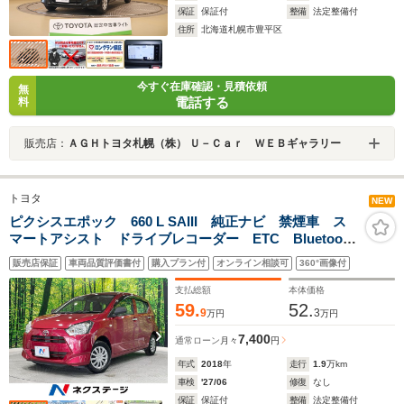
保証
保証付
整備
法定整備付
住所
北海道札幌市豊平区
今すぐ在庫確認・見積依頼
無
電話する
料
販売店：
ＡＧＨトヨタ札幌（株） Ｕ－Ｃａｒ ＷＥＢギャラリー
トヨタ
NEW
ピクシスエポック 660 L SAIII 純正ナビ 禁煙車 ス
マートアシスト ドライブレコーダー ETC Bluetooth
接続可 地デジTV アイドリングストップ コーナーセ
販売店保証
車両品質評価書付
購入プラン付
オンライン相談可
360°画像付
ンサー オートハイビーム キーレス 誤発進抑制機能
支払総額
本体価格
59.
52.
9
3
万円
万円
7,400
通常ローン
月々
円
年式
2018
年
走行
1.9
万km
車検
'27/06
修復
なし
保証
保証付
整備
法定整備付