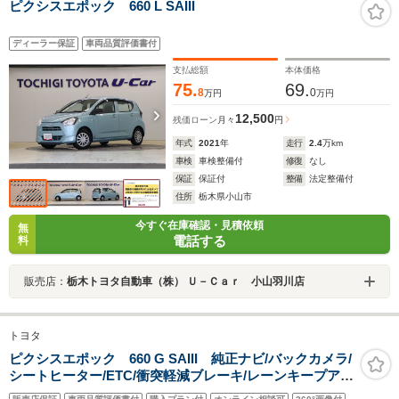
ピクシスエポック 660 L SAIII
ディーラー保証
車両品質評価書付
支払総額
本体価格
75.
69.
8
0
万円
万円
12,500
残価ローン
月々
円
年式
2021
年
走行
2.4
万km
車検
車検整備付
修復
なし
保証
保証付
整備
法定整備付
住所
栃木県小山市
今すぐ在庫確認・見積依頼
無
電話する
料
販売店：
栃木トヨタ自動車（株） Ｕ－Ｃａｒ 小山羽川店
トヨタ
ピクシスエポック 660 G SAIII 純正ナビ/バックカメラ/
シートヒーター/ETC/衝突軽減ブレーキ/レーンキープアシ
スト/オートマチックハイビーム/パーキングセンサー/純正