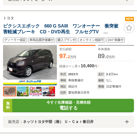
トヨタ
NEW
ピクシスエポック 660 G SAIII ワンオーナー 衝突被
害軽減ブレーキ CD・DVD再生 フルセグTV
Bluetooth ドライブレコーダー 純正アルミホイール
ディーラー保証
車両品質評価書付
購入プラン付
オンライン相談可
360°画像付
LEDヘッドライト スマートキー2個 ETC バックモニ
ター シートヒーター
支払総額
本体価格
97.
89.
2
0
万円
万円
10,400
残価ローン
月々
円
年式
2021
年
走行
3.2
万km
車検
車検整備付
修復
なし
保証
保証付
整備
法定整備付
住所
愛知県春日井市
今すぐ在庫確認・見積依頼
無
電話する
料
販売店：
ネッツトヨタ中部（株） Ｕ－Ｃａｒ春日井