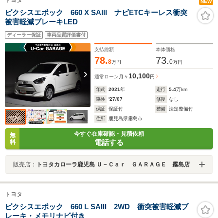
NEW
ピクシスエポック 660 X SAIII ナビETCキーレス衝突
被害軽減ブレーキLED
ディーラー保証
車両品質評価書付
支払総額
本体価格
78.
73.
8
0
万円
万円
10,100
通常ローン
月々
円
年式
2021
年
走行
5.4
万km
車検
'27/07
修復
なし
保証
保証付
整備
法定整備付
住所
鹿児島県霧島市
今すぐ在庫確認・見積依頼
無
電話する
料
販売店：
トヨタカローラ鹿児島 Ｕ－Ｃａｒ ＧＡＲＡＧＥ 霧島店
トヨタ
ピクシスエポック 660 L SAIII 2WD 衝突被害軽減ブ
レーキ・メモリナビ付き