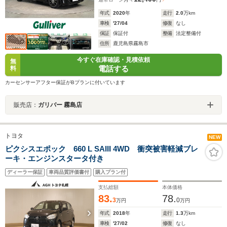
年式
2020
年
走行
2.0
万km
車検
'27/04
修復
なし
保証
保証付
整備
法定整備付
住所
鹿児島県霧島市
今すぐ在庫確認・見積依頼
無
電話する
料
カーセンサーアフター保証がBプランに付いています
販売店：
ガリバー 霧島店
トヨタ
NEW
ピクシスエポック 660 L SAIII 4WD 衝突被害軽減ブレ
ーキ・エンジンスタータ付き
ディーラー保証
車両品質評価書付
購入プラン付
支払総額
本体価格
83.
78.
3
0
万円
万円
年式
2018
年
走行
1.3
万km
車検
'27/02
修復
なし