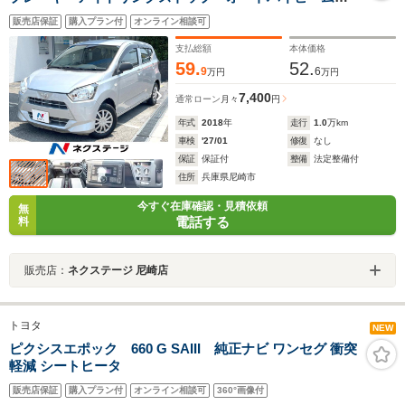
コーナーセンサー CD
販売店保証
購入プラン付
オンライン相談可
支払総額
本体価格
59.
52.
9
6
万円
万円
7,400
通常ローン
月々
円
年式
2018
年
走行
1.0
万km
車検
'27/01
修復
なし
保証
保証付
整備
法定整備付
住所
兵庫県尼崎市
今すぐ在庫確認・見積依頼
無
電話する
料
販売店：
ネクステージ 尼崎店
トヨタ
NEW
ピクシスエポック 660 G SAIII 純正ナビ ワンセグ 衝突
軽減 シートヒータ
販売店保証
購入プラン付
オンライン相談可
360°画像付