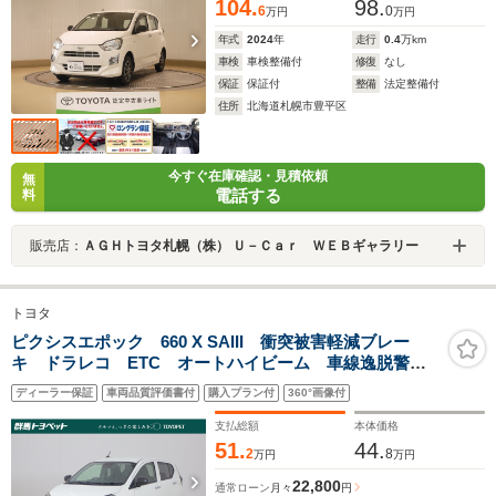
104.
98.
6
0
万円
万円
年式
2024
年
走行
0.4
万km
車検
車検整備付
修復
なし
保証
保証付
整備
法定整備付
住所
北海道札幌市豊平区
今すぐ在庫確認・見積依頼
無
電話する
料
販売店：
ＡＧＨトヨタ札幌（株） Ｕ－Ｃａｒ ＷＥＢギャラリー
トヨタ
ピクシスエポック 660 X SAIII 衝突被害軽減ブレー
キ ドラレコ ETC オートハイビーム 車線逸脱警
報 コーナーセンサー 先行車発進告知機能 キーレ
ディーラー保証
車両品質評価書付
購入プラン付
360°画像付
ス LEDヘッドライト アイドリングストップ 横滑り
防止装置
支払総額
本体価格
51.
44.
2
8
万円
万円
22,800
通常ローン
月々
円