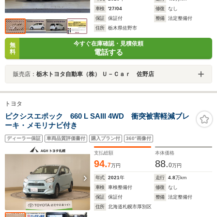
車検
'27/04
修復
なし
保証
保証付
整備
法定整備付
住所
栃木県佐野市
今すぐ在庫確認・見積依頼
無
電話する
料
販売店：
栃木トヨタ自動車（株） Ｕ－Ｃａｒ 佐野店
トヨタ
ピクシスエポック 660 L SAIII 4WD 衝突被害軽減ブレ
ーキ・メモリナビ付き
ディーラー保証
車両品質評価書付
購入プラン付
360°画像付
支払総額
本体価格
94.
88.
7
0
万円
万円
年式
2021
年
走行
4.8
万km
車検
車検整備付
修復
なし
保証
保証付
整備
法定整備付
住所
北海道札幌市厚別区