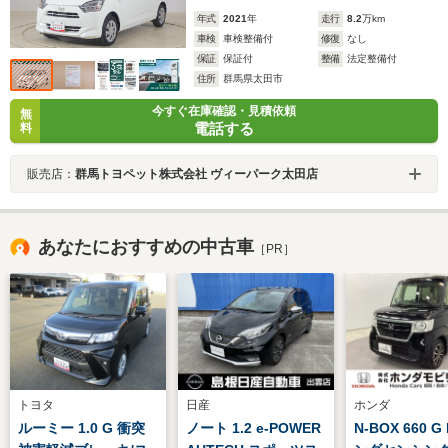
年式
2021
年
走行
8.2
万km
車検
車検整備付
修復
なし
保証
保証付
整備
法定整備付
住所
群馬県太田市
今すぐ在庫確認・見積依頼
無
電話する
料
販売店：
群馬トヨペット株式会社 ヴィーパーク太田店
あなたにおすすめの中古車
［PR］
トヨタ
日産
ホンダ
ルーミー 1.0 G 衝突
ノート 1.2 e-POWER
N-BOX 660 G