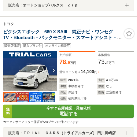
販売店：
オートショップバルクス Ｚｉｐ
トヨタ
ピクシスエポック 660 X SAIII 純正ナビ・ワンセグ
TV・Bluetooth・バックモニター・スマートアシスト・オ
ートライト・LEDヘッドライト・キーレス・CD再生・ヘ
販売店保証
購入プラン付
オンライン相談可
ッドライトレベライザー
支払総額
本体価格
78.
73.
9
5
万円
万円
14,100
通常ローン
月々
円
年式
2021
年
走行
4.3
万km
車検
車検整備付
修復
なし
保証
保証付
整備
法定整備付
住所
福岡県田川郡
今すぐ在庫確認・見積依頼
無
電話する
料
カーセンサーアフター保証がA/Bプランに付いています
販売店：
ＴＲＩＡＬ ＣＡＲＳ（トライアルカーズ） 田川川崎店