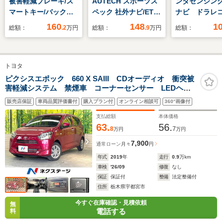
被害軽減ブレーキ/ス
AUTECH スポーツス
ンダセンシング
マートキー/バックモ
ペック 社外ナビ/ETC/
ナビ ドラ
ニター/ナビ/ワンセグ
ドライブレコーダー
ETC 片側電
160
148
1
総額：
.2
万円
総額：
.9
万円
総額：
TV/両側電動スライド
ド
ドア
トヨタ
ピクシスエポック 660 X SAIII CDオーディオ 衝突被
害軽減システム 禁煙車 コーナーセンサー LEDヘッ
ド オートハイビーム オートライト
販売店保証
車両品質評価書付
購入プラン付
オンライン相談可
360°画像付
支払総額
本体価格
63.
56.
8
7
万円
万円
7,900
通常ローン
月々
円
年式
2019
年
走行
0.9
万km
車検
'26/09
修復
なし
保証
保証付
整備
法定整備付
住所
栃木県宇都宮市
今すぐ在庫確認・見積依頼
無
電話する
料