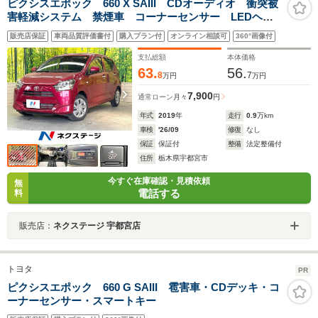
ピクシスエポック 660 X SAIII CDオーディオ 衝突被
害軽減システム 禁煙車 コーナーセンサー LEDヘッ
ド オートハイビーム オートライト
販売店保証
車両品質評価書付
購入プラン付
オンライン相談可
360°画像付
支払総額
本体価格
63.
56.
8
7
万円
万円
7,900
通常ローン
月々
円
年式
2019
年
走行
0.9
万km
車検
'26/09
修復
なし
保証
保証付
整備
法定整備付
住所
栃木県宇都宮市
今すぐ在庫確認・見積依頼
無
電話する
料
販売店：
ネクステージ 宇都宮店
トヨタ
PR
ピクシスエポック 660 G SAIII 雹害車・CDデッキ・コ
ーナーセンサー・スマートキー