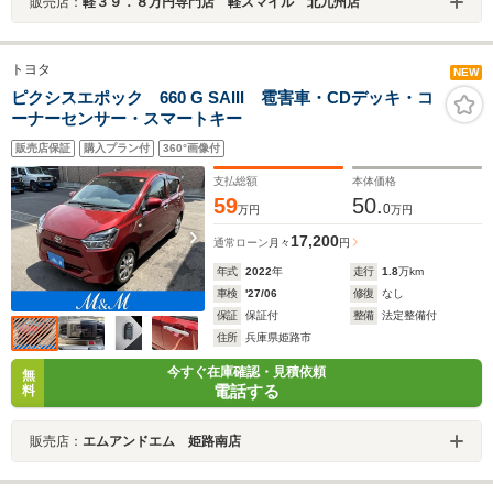
販売店：
軽３９．８万円専門店 軽スマイル 北九州店
トヨタ
NEW
ピクシスエポック 660 G SAIII 雹害車・CDデッキ・コ
ーナーセンサー・スマートキー
販売店保証
購入プラン付
360°画像付
支払総額
本体価格
59
50.
0
万円
万円
17,200
通常ローン
月々
円
年式
2022
年
走行
1.8
万km
車検
'27/06
修復
なし
保証
保証付
整備
法定整備付
住所
兵庫県姫路市
今すぐ在庫確認・見積依頼
無
電話する
料
販売店：
エムアンドエム 姫路南店