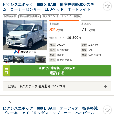
ピクシスエポック 660 X SAIII 衝突被害軽減システ
ム コーナーセンサー LEDヘッド オートライト
販売店保証
車両品質評価書付
購入プラン付
オンライン相談可
支払総額
本体価格
82.
71.
4
9
万円
万円
10,300
通常ローン
月々
円
年式
2021
年
走行
1.8
万km
車検
車検整備付
修復
なし
保証
保証付
整備
法定整備付
住所
佐賀県佐賀市
今すぐ在庫確認・見積依頼
無
電話する
料
販売店：
ネクステージ 佐賀北部バイパス店
トヨタ
ピクシスエポック 660 L SAIII オーディオ 衝突軽減
ブレーキ アイドリングストップ オートハイビーム