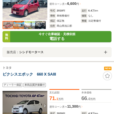
6,600
通常ローン
月々
円
年式
2018
年
走行
6.4
万km
車検
車検整備付
修復
なし
保証
保証無
整備
法定整備付
住所
岡山県浅口郡
今すぐ在庫確認・見積依頼
無
電話する
料
販売店：
シシドモータース
トヨタ
NEW
ピクシスエポック 660 X SAIII
ディーラー保証
車両品質評価書付
支払総額
本体価格
71.
66.
1
0
万円
万円
11,300
通常ローン
月々
円
年式
2020
年
走行
4.9
万km