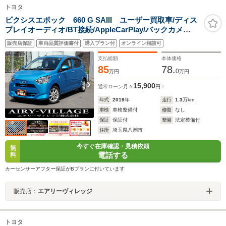
トヨタ
ピクシスエポック 660 G SAIII ユーザー買取車/ディス
プレイオーディオ/BT接続/AppleCarPlay/バックカメ
ラ/ETC/スマートアシストIII/衝突被害軽減ブレーキ/オート
販売店保証
車両品質評価書付
購入プラン付
オンライン相談可
ライト/LEDヘッドライト/前後ドラレコ/シートヒーター/
スマートキー×2/車検整備付
支払総額
本体価格
85
78.
0
万円
万円
15,900
通常ローン
月々
円
年式
2019
年
走行
1.3
万km
車検
車検整備付
修復
なし
保証
保証付
整備
法定整備付
住所
埼玉県八潮市
今すぐ在庫確認・見積依頼
無
電話する
料
カーセンサーアフター保証がBプランに付いています
販売店：
エアリーヴィレッジ
トヨタ