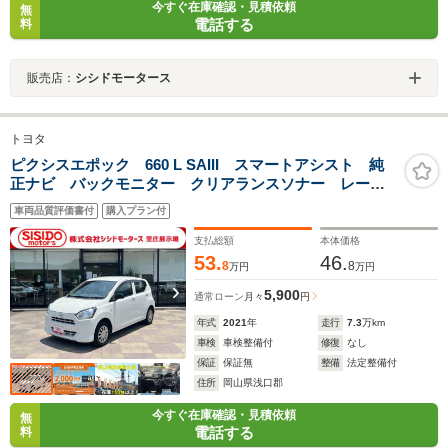
今すぐ在庫確認・見積依頼
無
電話する
料
販売店：
シシドモータース
トヨタ
ピクシスエポック 660 L SAIII スマートアシスト 純
正ナビ バックモニター クリアランスソナー レーン
キープアシスト オートマチックハイビーム キーレス
車両品質評価書付
購入プラン付
エントリー 横滑り防止 アイドリングストップ オー
トライト Wエアバック 禁煙車
支払総額
本体価格
53.
46.
8
8
万円
万円
5,900
通常ローン
月々
円
年式
2021
年
走行
7.3
万km
車検
車検整備付
修復
なし
保証
保証無
整備
法定整備付
住所
岡山県浅口郡
今すぐ在庫確認・見積依頼
無
電話する
料