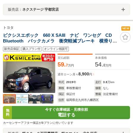
販売店：
ネクステージ 宇都宮店
トヨタ
NEW
ピクシスエポック 660 X SAIII ナビ ワンセグ CD
Bluetooth バックカメラ 衝突軽減ブレーキ 横滑り防
止装置 車線逸脱防止装置 衝突安全ボディ アイドリ
販売店保証
購入プラン付
オンライン相談可
ングストップ 障害物センサー LEDヘッドライト キ
ーレスエントリー
支払総額
本体価格
59.
54.
7
8
万円
万円
8,900
通常ローン
月々
円
年式
2019
年
走行
3.8
万km
車検
車検整備付
修復
なし
保証
保証付
整備
法定整備付
住所
福岡県北九州市八幡西区
今すぐ在庫確認・見積依頼
無
電話する
料
カーセンサーアフター保証がBプランに付いています