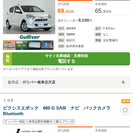
支払総額
本体価格
69.
65.
9
9
万円
万円
9,100
通常ローン
月々
円
年式
2019
年
走行
7.3
万km
車検
'28/05
修復
なし
保証
保証付
整備
法定整備付
住所
岐阜県本巣郡
今すぐ在庫確認・見積依頼
無
電話する
料
カーセンサーアフター保証がBプランに付いています
販売店：
ガリバー 岐阜北方店
トヨタ
NEW
ピクシスエポック 660 G SAIII ナビ バックカメラ
Bluetooth
ディーラー保証
車両品質評価書付
購入プラン付
支払総額
本体価格