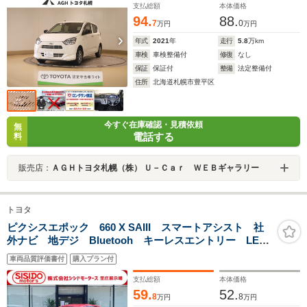
支払総額
本体価格
94.
88.
7
0
万円
万円
年式
2021
年
走行
5.8
万km
車検
車検整備付
修復
なし
保証
保証付
整備
法定整備付
住所
北海道札幌市豊平区
今すぐ在庫確認・見積依頼
無
電話する
料
販売店：
ＡＧＨトヨタ札幌（株） Ｕ－Ｃａｒ ＷＥＢギャラリー
トヨタ
ピクシスエポック 660 X SAIII スマートアシスト 社
外ナビ 地デジ Bluetooh キーレスエントリー LED
ライト 格納ミラー 社外アルミ クリアランスソナ
車両品質評価書付
購入プラン付
ー レーンキープアシスト オートマチックハイビー
ム Wエアバック 禁煙車
支払総額
本体価格
59.
52.
8
8
万円
万円