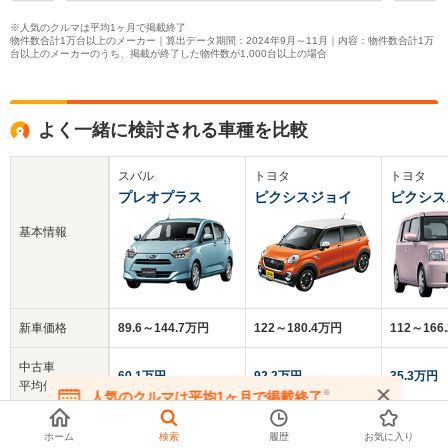
※人気のクルマは平均1ヶ月で掲載終了
物件数合計1万台以上のメーカー｜算出データ期間：2024年9月～11月｜内容：物件数合計1万
台以上のメーカーのうち、掲載が終了した物件数が1,000台以上の場合
よく一緒に検討される車種を比較
スバル
トヨタ
トヨタ
プレオプラス
ピクシスジョイ
ピクシス
基本情報
新車価格
89.6～144.7万円
122～180.4万円
112～166
中古車
60.1万円
92.2万円
35.3万円
平均価格
※
人気のクルマは平均1ヶ月で掲載終了
在庫が無くなる前にお問い合わせください
クチコミ
4.0
-
3.7
ホーム
検索
履歴
お気に入り
総合評価