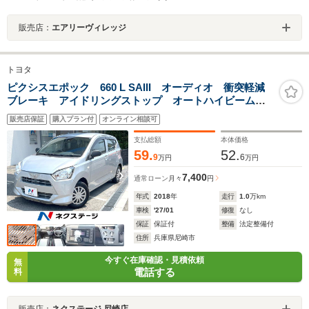
販売店：
エアリーヴィレッジ
トヨタ
ピクシスエポック 660 L SAIII オーディオ 衝突軽減
ブレーキ アイドリングストップ オートハイビーム
コーナーセンサー CD
販売店保証
購入プラン付
オンライン相談可
支払総額
本体価格
59.
52.
9
6
万円
万円
7,400
通常ローン
月々
円
年式
2018
年
走行
1.0
万km
車検
'27/01
修復
なし
保証
保証付
整備
法定整備付
住所
兵庫県尼崎市
今すぐ在庫確認・見積依頼
無
電話する
料