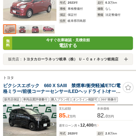
年式
2023
年
走行
0.3
万km
車検
車検整備付
修復
なし
保証
保証付
整備
法定整備付
住所
岐阜県羽島郡
今すぐ在庫確認・見積依頼
無
電話する
料
販売店：
トヨタカローラネッツ岐阜（株） Ｕ－Ｃａｒネッツ岐南店
トヨタ
ピクシスエポック 660 X SAIII 禁煙車/衝突軽減/ETC/電
格ミラー/前後コーナーセンサー/LEDヘッドライト/オート
マチックハイビーム/ヘッドライトレベライザー/アイドリ
販売店保証
車両品質評価書付
購入プラン付
オンライン相談可
360°画像付
ングストップ/Bluetooth/AUX/社外アルミホイール
支払総額
本体価格
85.
82.
2
0
万円
万円
12,400
通常ローン
月々
円
年式
2020
年
走行
2.0
万km