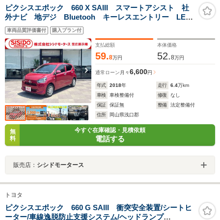
ピクシスエポック 660 X SAIII スマートアシスト 社
外ナビ 地デジ Bluetooh キーレスエントリー LED
ライト 格納ミラー 社外アルミ クリアランスソナ
車両品質評価書付
購入プラン付
ー レーンキープアシスト オートマチックハイビー
ム Wエアバック 禁煙車
支払総額
本体価格
59.
52.
8
8
万円
万円
6,600
通常ローン
月々
円
年式
2018
年
走行
6.4
万km
車検
車検整備付
修復
なし
保証
保証無
整備
法定整備付
住所
岡山県浅口郡
今すぐ在庫確認・見積依頼
無
電話する
料
販売店：
シシドモータース
トヨタ
ピクシスエポック 660 G SAIII 衝突安全装置/シートヒ
ーター/車線逸脱防止支援システム/ヘッドランプ