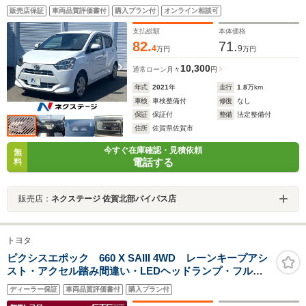
販売店保証
車両品質評価書付
購入プラン付
オンライン相談可
支払総額
本体価格
82.
71.
4
9
万円
万円
10,300
通常ローン
月々
円
年式
2021
年
走行
1.8
万km
車検
車検整備付
修復
なし
保証
保証付
整備
法定整備付
住所
佐賀県佐賀市
今すぐ在庫確認・見積依頼
無
電話する
料
販売店：
ネクステージ 佐賀北部バイパス店
トヨタ
ピクシスエポック 660 X SAIII 4WD レーンキープアシ
スト・アクセル踏み間違い・LEDヘッドランプ・フルタ
イム4WD・キーレス・サポカー・横滑り防止機能・メモ
ディーラー保証
車両品質評価書付
購入プラン付
リーナビ・ETC・メモリーナビ・バックカメラ・衝突回