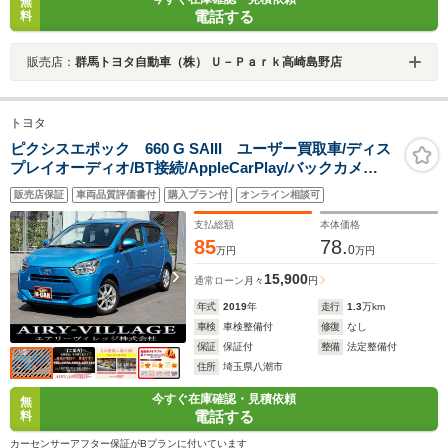
無
電話する
料
販売店：
群馬トヨタ自動車（株） Ｕ－Ｐａｒｋ高崎島野店
トヨタ
ピクシスエポック 660 G SAIII ユーザー買取車/ディス
プレイオーディオ/BT接続/AppleCarPlay/バックカメ
ラ/ETC/スマートアシストIII/衝突被害軽減ブレーキ/オート
販売店保証
車両品質評価書付
購入プラン付
オンライン相談可
ライト/LEDヘッドライト/前後ドラレコ/シートヒーター/
スマートキー×2/車検整備付
支払総額
本体価格
85
78.
0
万円
万円
15,900
通常ローン
月々
円
年式
2019
年
走行
1.3
万km
車検
車検整備付
修復
なし
保証
保証付
整備
法定整備付
住所
埼玉県八潮市
今すぐ在庫確認・見積依頼
無
電話する
料
カーセンサーアフター保証がBプランに付いています