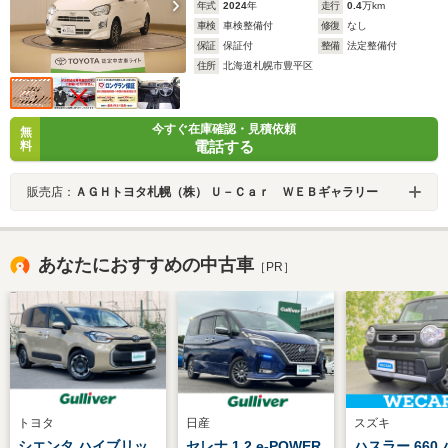
年式
2024
年
走行
0.4
万km
車検
車検整備付
修復
なし
保証
保証付
整備
法定整備付
住所
北海道札幌市豊平区
今すぐ在庫確認・見積依頼
無
電話する
料
販売店：
ＡＧＨトヨタ札幌（株） Ｕ－Ｃａｒ ＷＥＢギャラリー
あなたにおすすめの中古車
［PR］
トヨタ
日産
スズキ
シエンタ ハイブリッ
セレナ 1.2 e-POWER
ハスラー 660