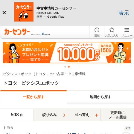
中古車情報カーセンサー
表示
Recruit Co., Ltd.
無料 － Google Play
履歴
お気に入り
メニュー
ピクシスエポック（トヨタ）の中古車・中古車情報
トヨタ ピクシスエポック
一覧から探す
地図から探す
更新時に
508
絞り込み
並べ替え
台
メール受信
トヨタ
PR