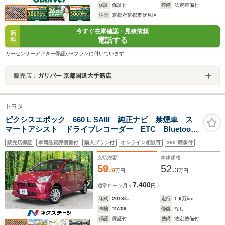
保証
保証付
整備
法定整備付
住所
京都府京都市伏見区
今すぐ在庫確認・見積依頼
無
電話する
料
カーセンサーアフター保証がBプランに付いています
販売店：
ガリバー 京都国道大手筋店
トヨタ
ピクシスエポック 660 L SAIII 純正ナビ 禁煙車 ス
マートアシスト ドライブレコーダー ETC Bluetooth
接続可 地デジTV アイドリングストップ コーナーセ
販売店保証
車両品質評価書付
購入プラン付
オンライン相談可
360°画像付
ンサー オートハイビーム キーレス 誤発進抑制機能
支払総額
本体価格
59.
52.
9
3
万円
万円
7,400
通常ローン
月々
円
年式
2018
年
走行
1.9
万km
車検
'27/06
修復
なし
保証
保証付
整備
法定整備付