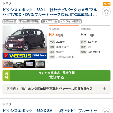
トヨタ
NEW
ピクシスエポック 660 L 社外ナビ/バックカメラ/フル
セグTV/CD・DVD/ブルートゥース接続/ETC車載器/オー
トライト/社外アルミホイール/アイドリングストップ/キー
販売店保証
車両品質評価書付
購入プラン付
オンライン相談可
レスエントリー
支払総額
本体価格
67.
55.
8
8
万円
万円
年式
2021
年
走行
3.8
万km
車検
車検整備付
修復
なし
保証
保証付
整備
法定整備付
住所
三重県四日市市
今すぐ在庫確認・見積依頼
無
電話する
料
販売店：
（株）ホンダ四輪販売三重北 ヴァーサス四日市日永店
トヨタ
ピクシスエポック 660 X SAIII 純正ナビ ブルートゥ