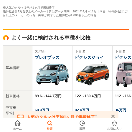
※人気のクルマは平均1ヶ月で掲載終了
物件数合計1万台以上のメーカー｜算出データ期間：2024年9月～11月｜内容：物件数合計1万
台以上のメーカーのうち、掲載が終了した物件数が1,000台以上の場合
よく一緒に検討される車種を比較
スバル
トヨタ
トヨタ
プレオプラス
ピクシスジョイ
ピクシス
基本情報
新車価格
89.6～144.7万円
122～180.4万円
112～166
中古車
60.9万円
92.4万円
36万円
平均価格
※
人気のクルマは平均1ヶ月で掲載終了
在庫が無くなる前にお問い合わせください
クチコミ
4.0
-
3.7
ホーム
検索
履歴
お気に入り
総合評価