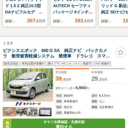
ド 1.5 Z 純正10.5型
AUTECH セーフティ
リッド G 新品
DAナビフルセグ 全
パッケージ 9インチナ
純正 SDナビ/
周囲モニター トヨタ
ビ フリップダウンモ
ィサポート(スズ
357
281
1
総額：
.9
万円
総額：
.9
万円
総額：
チームメイト アドバ
ニター
ートヒーター 
ンストパーク LED
方位モニター
ヘッドライト パーキ
ラ/Bluetooth
トヨタ
ングサポートブレー
続/EBD付AB
キ 前後ドライブレコ
防止装置/アイ
ピクシスエポック 660 G SA 純正ナビ バックカメ
ラ 衝突被害軽減システム 禁煙車 ドラレコ スマー
ーダー レーダークル
グストップ
トキー LEDヘッド ETC 純正14インチアルミ オー
ーズコントロール
販売店保証
車両品質評価書付
購入プラン付
オンライン相談可
360°画像付
トエアコン CD DVD再生 地デジ
ETC
支払総額
本体価格
39.
29.
9
3
万円
万円
4,900
通常ローン
月々
円
年式
2013
年
走行
6.1
万km
車検
車検整備付
修復
なし
保証
保証付
整備
法定整備付
住所
愛媛県松山市
今すぐ在庫確認・見積依頼
無
電話する
料