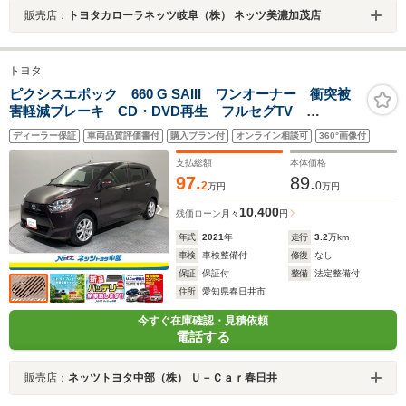
販売店：
トヨタカローラネッツ岐阜（株） ネッツ美濃加茂店
トヨタ
ピクシスエポック 660 G SAIII ワンオーナー 衝突被
害軽減ブレーキ CD・DVD再生 フルセグTV
Bluetooth ドライブレコーダー 純正アルミホイール
ディーラー保証
車両品質評価書付
購入プラン付
オンライン相談可
360°画像付
LEDヘッドライト スマートキー2個 ETC バックモニ
ター シートヒーター
支払総額
本体価格
97.
89.
2
0
万円
万円
10,400
残価ローン
月々
円
年式
2021
年
走行
3.2
万km
車検
車検整備付
修復
なし
保証
保証付
整備
法定整備付
住所
愛知県春日井市
今すぐ在庫確認・見積依頼
電話する
販売店：
ネッツトヨタ中部（株） Ｕ－Ｃａｒ春日井