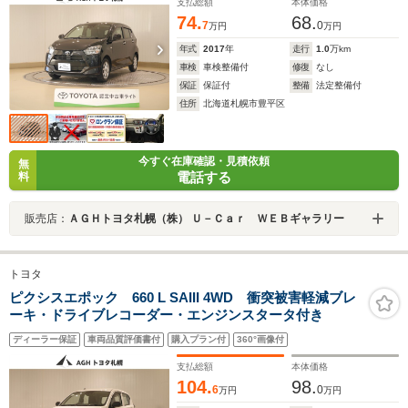
支払総額
本体価格
74.
68.
7
0
万円
万円
年式
2017
年
走行
1.0
万km
車検
車検整備付
修復
なし
保証
保証付
整備
法定整備付
住所
北海道札幌市豊平区
今すぐ在庫確認・見積依頼
無
電話する
料
販売店：
ＡＧＨトヨタ札幌（株） Ｕ－Ｃａｒ ＷＥＢギャラリー
トヨタ
ピクシスエポック 660 L SAIII 4WD 衝突被害軽減ブレ
ーキ・ドライブレコーダー・エンジンスタータ付き
ディーラー保証
車両品質評価書付
購入プラン付
360°画像付
支払総額
本体価格
104.
98.
6
0
万円
万円