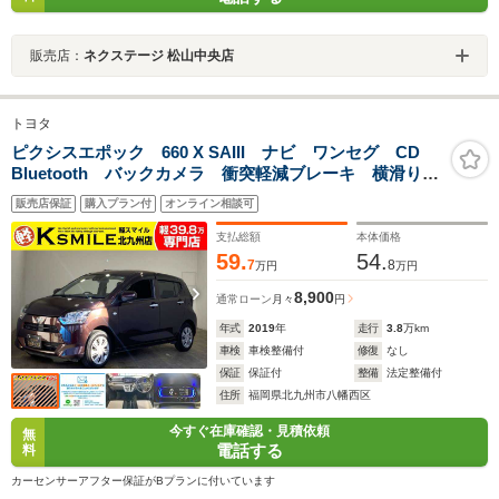
販売店：
ネクステージ 松山中央店
トヨタ
ピクシスエポック 660 X SAIII ナビ ワンセグ CD
Bluetooth バックカメラ 衝突軽減ブレーキ 横滑り防
止装置 車線逸脱防止装置 衝突安全ボディ アイドリ
販売店保証
購入プラン付
オンライン相談可
ングストップ 障害物センサー LEDヘッドライト キ
ーレスエントリー
支払総額
本体価格
59.
54.
7
8
万円
万円
8,900
通常ローン
月々
円
年式
2019
年
走行
3.8
万km
車検
車検整備付
修復
なし
保証
保証付
整備
法定整備付
住所
福岡県北九州市八幡西区
今すぐ在庫確認・見積依頼
無
電話する
料
カーセンサーアフター保証がBプランに付いています