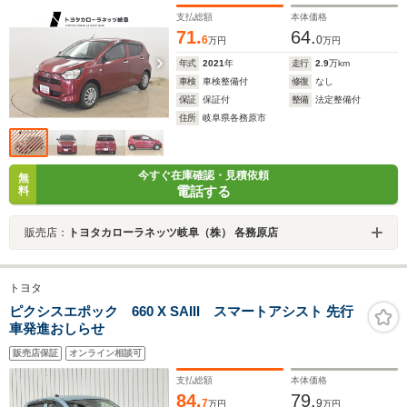
支払総額
本体価格
71.
64.
6
0
万円
万円
年式
2021
年
走行
2.9
万km
車検
車検整備付
修復
なし
保証
保証付
整備
法定整備付
住所
岐阜県各務原市
今すぐ在庫確認・見積依頼
無
電話する
料
販売店：
トヨタカローラネッツ岐阜（株） 各務原店
トヨタ
ピクシスエポック 660 X SAIII スマートアシスト 先行
車発進おしらせ
販売店保証
オンライン相談可
支払総額
本体価格
84.
79.
7
9
万円
万円