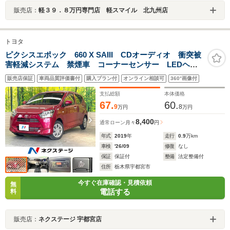
販売店：
軽３９．８万円専門店 軽スマイル 北九州店
トヨタ
ピクシスエポック 660 X SAIII CDオーディオ 衝突被
害軽減システム 禁煙車 コーナーセンサー LEDヘッ
ド オートハイビーム オートライト
販売店保証
車両品質評価書付
購入プラン付
オンライン相談可
360°画像付
支払総額
本体価格
67.
60.
9
8
万円
万円
8,400
通常ローン
月々
円
年式
2019
年
走行
0.9
万km
車検
'26/09
修復
なし
保証
保証付
整備
法定整備付
住所
栃木県宇都宮市
今すぐ在庫確認・見積依頼
無
電話する
料
販売店：
ネクステージ 宇都宮店