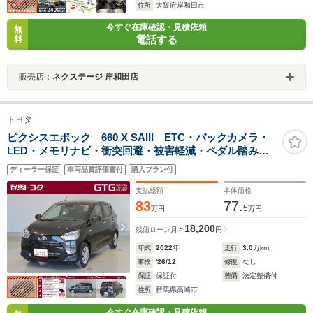
住所
大阪府岸和田市
今すぐ在庫確認・見積依頼
無
電話する
料
販売店：
ネクステージ 岸和田店
トヨタ
ピクシスエポック 660 X SAIII ETC・バックカメラ・
LED・メモリナビ・衝突回避・被害軽減・ペダル踏み間
違い・車線逸脱警報・先進ライト・横滑り防止装置
ディーラー保証
車両品質評価書付
購入プラン付
支払総額
本体価格
83
77.
5
万円
万円
18,200
残価ローン
月々
円
年式
2022
年
走行
3.0
万km
車検
'26/12
修復
なし
保証
保証付
整備
法定整備付
住所
群馬県高崎市
今すぐ在庫確認・見積依頼