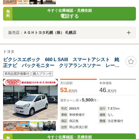
今すぐ在庫確認・見積依頼
無
電話する
料
販売店：
ＡＧＨトヨタ札幌（株） 札幌店
トヨタ
ピクシスエポック 660 L SAIII スマートアシスト 純
正ナビ バックモニター クリアランスソナー レーン
キープアシスト オートマチックハイビーム キーレス
車両品質評価書付
購入プラン付
エントリー 横滑り防止 アイドリングストップ オー
トライト Wエアバック 禁煙車
支払総額
本体価格
53.
46.
8
8
万円
万円
5,900
通常ローン
月々
円
年式
2021
年
走行
7.3
万km
車検
車検整備付
修復
なし
保証
保証無
整備
法定整備付
住所
岡山県浅口郡
今すぐ在庫確認・見積依頼
無