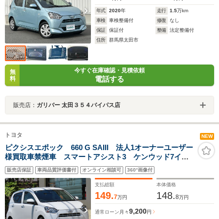
年式
2020
年
走行
1.5
万km
車検
車検整備付
修復
なし
保証
保証付
整備
法定整備付
住所
群馬県太田市
今すぐ在庫確認・見積依頼
無
電話する
料
販売店：
ガリバー 太田３５４バイパス店
トヨタ
NEW
ピクシスエポック 660 G SAIII 法人1オーナーユーザー
様買取車禁煙車 スマートアシスト3 ケンウッド7イン
チナビTV CD Bカメラ Bluetooth ETC LEDヘッ
販売店保証
車両品質評価書付
オンライン相談可
360°画像付
ド サイドミラーオート格納 シートヒーター オート
エアコン スマートキー 純正14AW
支払総額
本体価格
149.
148.
7
8
万円
万円
9,200
通常ローン
月々
円