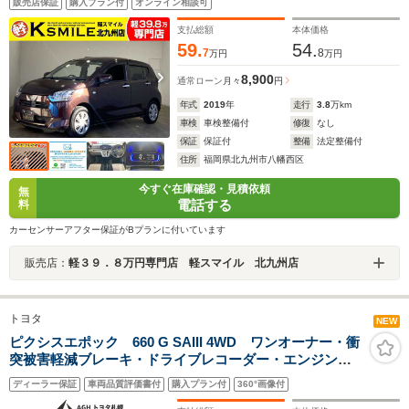
販売店保証
購入プラン付
オンライン相談可
ングストップ 障害物センサー LEDヘッドライト キ
ーレスエントリー
支払総額
本体価格
59.
54.
7
8
万円
万円
8,900
通常ローン
月々
円
年式
2019
年
走行
3.8
万km
車検
車検整備付
修復
なし
保証
保証付
整備
法定整備付
住所
福岡県北九州市八幡西区
今すぐ在庫確認・見積依頼
無
電話する
料
カーセンサーアフター保証がBプランに付いています
販売店：
軽３９．８万円専門店 軽スマイル 北九州店
トヨタ
NEW
ピクシスエポック 660 G SAIII 4WD ワンオーナー・衝
突被害軽減ブレーキ・ドライブレコーダー・エンジンス
タータ・ETC付き
ディーラー保証
車両品質評価書付
購入プラン付
360°画像付