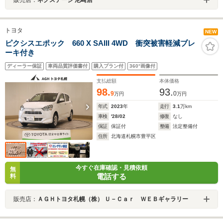
販売店：
ネクステージ 尼崎店
トヨタ
NEW
ピクシスエポック 660 X SAIII 4WD 衝突被害軽減ブレ
ーキ付き
ディーラー保証
車両品質評価書付
購入プラン付
360°画像付
支払総額
本体価格
98.
93.
9
0
万円
万円
年式
2023
年
走行
3.1
万km
車検
'28/02
修復
なし
保証
保証付
整備
法定整備付
住所
北海道札幌市豊平区
今すぐ在庫確認・見積依頼
無
電話する
料
販売店：
ＡＧＨトヨタ札幌（株） Ｕ－Ｃａｒ ＷＥＢギャラリー