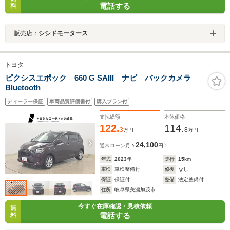
電話する
料
販売店：
シシドモータース
トヨタ
ピクシスエポック 660 G SAIII ナビ バックカメラ
Bluetooth
ディーラー保証
車両品質評価書付
購入プラン付
支払総額
本体価格
122.
114.
3
8
万円
万円
24,100
通常ローン
月々
円
年式
2023
年
走行
15
km
車検
車検整備付
修復
なし
保証
保証付
整備
法定整備付
住所
岐阜県美濃加茂市
今すぐ在庫確認・見積依頼
無
電話する
料