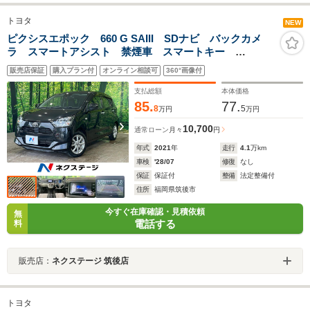
トヨタ
NEW
ピクシスエポック 660 G SAIII SDナビ バックカメ
ラ スマートアシスト 禁煙車 スマートキー
Bluetooth フルセグ シートヒーター コーナーセンサ
販売店保証
購入プラン付
オンライン相談可
360°画像付
ー アイドリングストップ オートライト オートエア
コン 純正14インチAW
支払総額
本体価格
85.
77.
8
5
万円
万円
10,700
通常ローン
月々
円
年式
2021
年
走行
4.1
万km
車検
'28/07
修復
なし
保証
保証付
整備
法定整備付
住所
福岡県筑後市
今すぐ在庫確認・見積依頼
無
電話する
料
販売店：
ネクステージ 筑後店
トヨタ