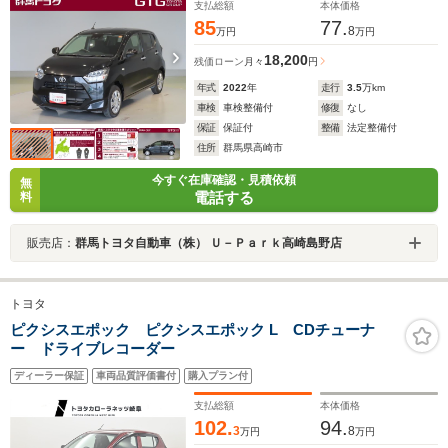
避支援ブレーキ・アイドリングストップ
支払総額
本体価格
85
77.
8
万円
万円
18,200
残価ローン
月々
円
年式
2022
年
走行
3.5
万km
車検
車検整備付
修復
なし
保証
保証付
整備
法定整備付
住所
群馬県高崎市
今すぐ在庫確認・見積依頼
無
電話する
料
販売店：
群馬トヨタ自動車（株） Ｕ－Ｐａｒｋ高崎島野店
トヨタ
ピクシスエポック ピクシスエポック L CDチューナ
ー ドライブレコーダー
ディーラー保証
車両品質評価書付
購入プラン付
支払総額
本体価格
102.
94.
3
8
万円
万円