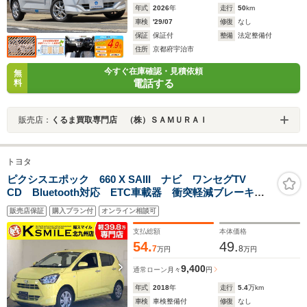
年式
2026
年
走行
50
km
車検
'29/07
修復
なし
保証
保証付
整備
法定整備付
住所
京都府宇治市
今すぐ在庫確認・見積依頼
無
電話する
料
販売店：
くるま買取専門店 （株）ＳＡＭＵＲＡＩ
トヨタ
ピクシスエポック 660 X SAIII ナビ ワンセグTV
CD Bluetooth対応 ETC車載器 衝突軽減ブレーキ
横滑り防止装置 車線逸脱防止装置 衝突安全ボディ
販売店保証
購入プラン付
オンライン相談可
障害物センサー アイドリングストップ LEDヘッドラ
イト キーレス
支払総額
本体価格
54.
49.
7
8
万円
万円
9,400
通常ローン
月々
円
年式
2018
年
走行
5.4
万km
車検
車検整備付
修復
なし