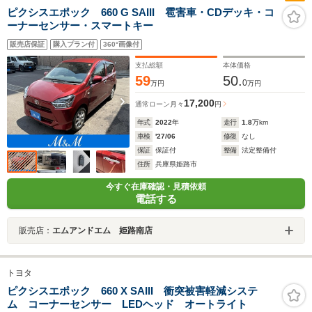
ピクシスエポック 660 G SAIII 雹害車・CDデッキ・コ
ーナーセンサー・スマートキー
販売店保証
購入プラン付
360°画像付
支払総額
本体価格
59
50.
0
万円
万円
17,200
通常ローン
月々
円
年式
2022
年
走行
1.8
万km
車検
'27/06
修復
なし
保証
保証付
整備
法定整備付
住所
兵庫県姫路市
今すぐ在庫確認・見積依頼
電話する
販売店：
エムアンドエム 姫路南店
トヨタ
ピクシスエポック 660 X SAIII 衝突被害軽減システ
ム コーナーセンサー LEDヘッド オートライト