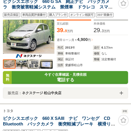
ピクシスエポック 660 G SA 純正ナビ バックカメ
ラ 衝突被害軽減システム 禁煙車 ドラレコ スマー
トキー LEDヘッド ETC 純正14インチアルミ オー
販売店保証
車両品質評価書付
購入プラン付
オンライン相談可
360°画像付
トエアコン CD DVD再生 地デジ
支払総額
本体価格
39.
29.
9
3
万円
万円
4,900
通常ローン
月々
円
年式
2013
年
走行
6.1
万km
車検
車検整備付
修復
なし
保証
保証付
整備
法定整備付
住所
愛媛県松山市
今すぐ在庫確認・見積依頼
無
電話する
料
販売店：
ネクステージ 松山中央店
トヨタ
PR
ピクシスエポック 660 X SAIII ナビ ワンセグ CD
Bluetooth バックカメラ 衝突軽減ブレーキ 横滑り防
止装置 車線逸脱防止装置 衝突安全ボディ アイドリ