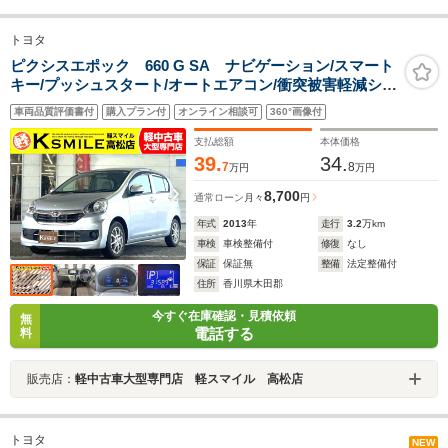
トヨタ
ピクシスエポック 660 G SA ナビゲーション/スマート
キー/プッシュスタート/オートエアコン/衝突被害軽減シス
テム/アイドリングストップ/ヘッドライトレベライザー/純
車両品質評価書付
購入プラン付
オンライン相談可
360°画像付
正アルミホイール/電動格納ミラー/フロアマット/サイドバ
イザー
支払総額
本体価格
39.
34.
7
8
万円
万円
8,700
通常ローン
月々
円
年式
2013
年
走行
3.2
万km
車検
車検整備付
修復
なし
保証
保証無
整備
法定整備付
住所
香川県木田郡
今すぐ在庫確認・見積依頼
無
電話する
料
販売店：
軽中古車大型専門店 軽スマイル 高松店
トヨタ
NEW