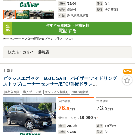
車検
'27/04
修復
なし
保証
保証付
整備
法定整備付
住所
鹿児島県霧島市
今すぐ在庫確認・見積依頼
無
電話する
料
カーセンサーアフター保証がBプランに付いています
販売店：
ガリバー 霧島店
トヨタ
NEW
ピクシスエポック 660 L SAIII バイザー/アイドリング
ストップ/コーナーセンサー/ETC/前後ドラレ
コ/Bluetooth/バックカメラ/社外ディスプレイオーディオ/
販売店保証
購入プラン付
オンライン相談可
360°画像付
社外フロアマット/衝突軽減ブレーキ/AUTOライト/AUTO
ハイビーム/
支払総額
本体価格
76.
73.
5
0
万円
万円
10,000
通常ローン
月々
円
年式
2022
年
走行
1.9
万km
車検
'27/05
修復
なし