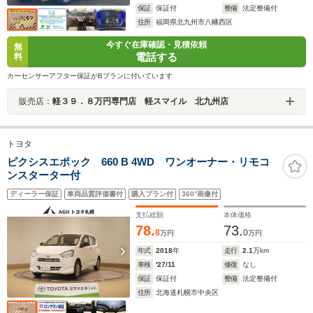
保証
保証付
整備
法定整備付
住所
福岡県北九州市八幡西区
今すぐ在庫確認・見積依頼
無
電話する
料
カーセンサーアフター保証がBプランに付いています
販売店：
軽３９．８万円専門店 軽スマイル 北九州店
トヨタ
ピクシスエポック 660 B 4WD ワンオーナー・リモコ
ンスターター付
ディーラー保証
車両品質評価書付
購入プラン付
360°画像付
支払総額
本体価格
78.
73.
8
0
万円
万円
年式
2018
年
走行
2.1
万km
車検
'27/11
修復
なし
保証
保証付
整備
法定整備付
住所
北海道札幌市中央区