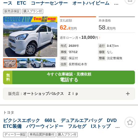
ース ETC コーナーセンサー オートハイビーム 衝
突軽減ブレーキ アイドリングストップ レーンキープ
販売店保証
購入プラン付
アシスト 令和2年車 距離3.6万キロ 車検9年12月ま
で 一年間保証付き
支払総額
本体価格
62.
58.
8
8
万円
万円
10,000
通常ローン
月々
円
年式
2020
年
走行
3.6
万km
車検
'27/12
修復
なし
保証
保証付
整備
法定整備無
住所
長野県松本市
今すぐ在庫確認・見積依頼
無
電話する
料
販売店：
オートショップバルクス Ｚｉｐ
トヨタ
ピクシスエポック 660 L デュアルエアバッグ DVD
ETC装備 パワーウィンドー フルセグ Iストップ 横
滑り防止 エアバック キーレス ABS エアコン パ
ディーラー保証
車両品質評価書付
購入プラン付
ワーステアリング ミュージックプレイヤー接続可