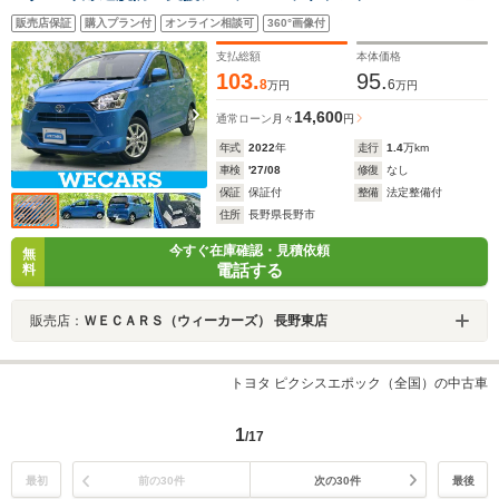
LED/ETC/EBD付ABS/横滑り防止装置/アイドリングスト
販売店保証
購入プラン付
オンライン相談可
360°画像付
ップ/エアバッグ 運転席/エアバッグ 助手席
支払総額
本体価格
103.
95.
8
6
万円
万円
14,600
通常ローン
月々
円
年式
2022
年
走行
1.4
万km
車検
'27/08
修復
なし
保証
保証付
整備
法定整備付
住所
長野県長野市
今すぐ在庫確認・見積依頼
無
電話する
料
販売店：
ＷＥＣＡＲＳ（ウィーカーズ） 長野東店
トヨタ ピクシスエポック（全国）の中古車
1
/17
最初
前の30件
次の30件
最後